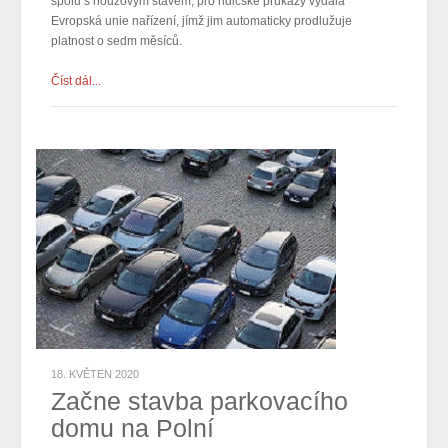
spolu s nouzovým stavem, pro řidičské průkazy vydala
Evropská unie nařízení, jímž jim automaticky prodlužuje
platnost o sedm měsíců.
Číst dál...
18. KVĚTEN 2020
Začne stavba parkovacího
domu na Polní