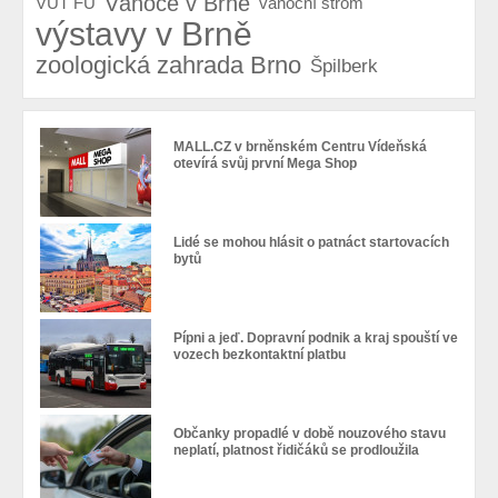
Vánoce v Brně
VUT FU
vánoční strom
výstavy v Brně
zoologická zahrada Brno
Špilberk
MALL.CZ v brněnském Centru Vídeňská
otevírá svůj první Mega Shop
Lidé se mohou hlásit o patnáct startovacích
bytů
Pípni a jeď. Dopravní podnik a kraj spouští ve
vozech bezkontaktní platbu
Občanky propadlé v době nouzového stavu
neplatí, platnost řidičáků se prodloužila