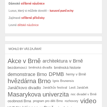
Dámské
stříbrné náušnice
Luxus, který si můžete dovolit –
luxusní punčochy
Zajímavé
stříbrné přívěsky
Levné
dětské náušnice
MOHLO BY VÁS ZAJÍMAT:
Akce v Brně
architektura v Brně
bezdomovci
brněnská historie
brněnská divadla
DPMB
demonstrace Brno
herny v Brně
hvězdárna Brno
Ignis Brunensis
Janáčkovo divadlo
Janáčkův festival
Leoš Janáček
Masarykova univerzita
noc divadel v Brně
video
osobnosti Brna
program pro děti Brno
rozhovory