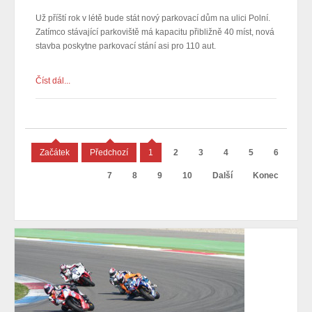
Už příští rok v létě bude stát nový parkovací dům na ulici Polní.
Zatímco stávající parkoviště má kapacitu přibližně 40 míst, nová
stavba poskytne parkovací stání asi pro 110 aut.
Číst dál...
Začátek
Předchozí
1
2
3
4
5
6
7
8
9
10
Další
Konec