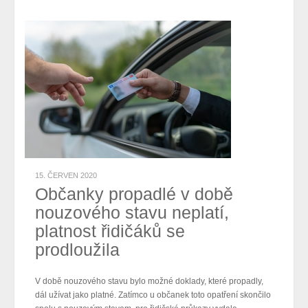
15. ČERVEN 2020
Občanky propadlé v době
nouzového stavu neplatí,
platnost řidičáků se
prodloužila
V době nouzového stavu bylo možné doklady, které propadly,
dál užívat jako platné. Zatímco u občanek toto opatření skončilo