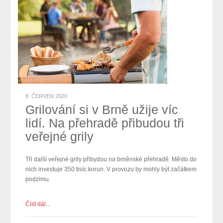
8. ČERVEN 2020
Grilování si v Brně užije víc
lidí. Na přehradě přibudou tři
veřejné grily
Tři další veřejné grily přibydou na brněnské přehradě. Město do
nich investuje 350 tisíc korun. V provozu by mohly být začátkem
podzimu.
Číst dál...