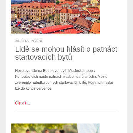
30. ČERVEN 2020
Lidé se mohou hlásit o patnáct
startovacích bytů
Nové bydliště na Beethovenově, Mostecké nebo v
Kohoutovicích najde patnáct mladých párů a rodin. Město
zveřejnilo nabídku volných startovacích bytů. Podat přihlášku
lze do konce července.
Číst dál...