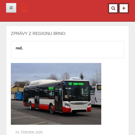
Novinky
ZPRÁVY Z REGIONU BRNO
Krimi
Kultura
red.
Info z města
Pro ženy
Ostatní
24. ČERVEN 2020