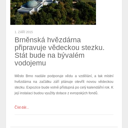
1. ZÁŘÍ 2015
Brněnská hvězdárna
připravuje vědeckou stezku.
Stát bude na bývalém
vodojemu
Město Brno nadále podporuje vědu a vzdělání, a tak místní
hvězdárna na začátku září plánuje otevřít novou vědeckou
stezku. Expozice bude volně přístupná po celý kalendářní rok. K
její instalaci budou využity dotace z evropských fondů.
Číst dál...