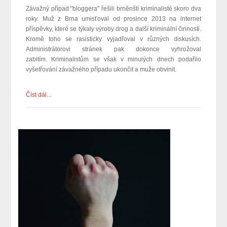
Závažný případ "bloggera" řešili brněnští kriminalisté skoro dva
roky. Muž z Brna umisťoval od prosince 2013 na internet
příspěvky, které se týkaly výroby drog a další kriminální činnosti.
Kromě toho se rasisticky vyjadřoval v různých diskusích.
Administrátorovi stránek pak dokonce vyhrožoval
zabitím.
Kriminalistům se však v minulých dnech podařilo
vyšetřování závažného případu
ukončit a muže obvinit
.
Číst dál...