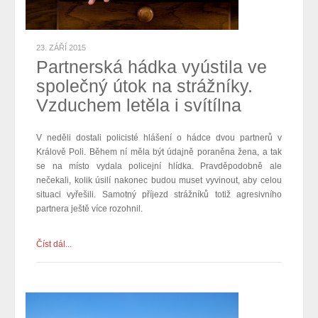
23. ZÁŘÍ 2015
Partnerská hádka vyústila ve
společný útok na strážníky.
Vzduchem letěla i svítílna
V neděli dostali policisté hlášení o hádce dvou partnerů v
Králově Poli. Během ní měla být údajně poraněna žena, a tak
se na místo vydala policejní hlídka. Pravděpodobně ale
nečekali, kolik úsilí nakonec budou muset vyvinout, aby celou
situaci vyřešili.
Samotný příjezd strážníků totiž agresivního
partnera ještě více rozohnil.
Číst dál...