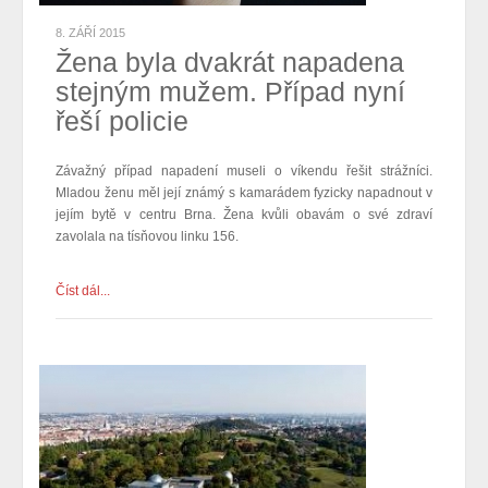
8. ZÁŘÍ 2015
Žena byla dvakrát napadena
stejným mužem. Případ nyní
řeší policie
Závažný případ napadení museli o víkendu řešit strážníci.
Mladou ženu měl její známý s kamarádem fyzicky napadnout v
jejím bytě v centru Brna. Žena kvůli obavám o své zdraví
zavolala na tísňovou linku 156.
Číst dál...