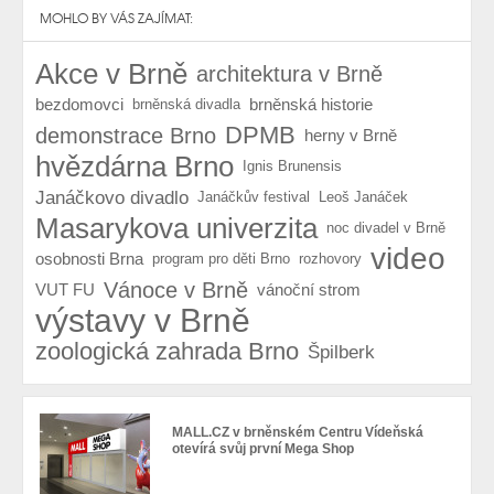
MOHLO BY VÁS ZAJÍMAT:
Akce v Brně
architektura v Brně
bezdomovci
brněnská historie
brněnská divadla
DPMB
demonstrace Brno
herny v Brně
hvězdárna Brno
Ignis Brunensis
Janáčkovo divadlo
Janáčkův festival
Leoš Janáček
Masarykova univerzita
noc divadel v Brně
video
osobnosti Brna
program pro děti Brno
rozhovory
Vánoce v Brně
VUT FU
vánoční strom
výstavy v Brně
zoologická zahrada Brno
Špilberk
MALL.CZ v brněnském Centru Vídeňská
otevírá svůj první Mega Shop