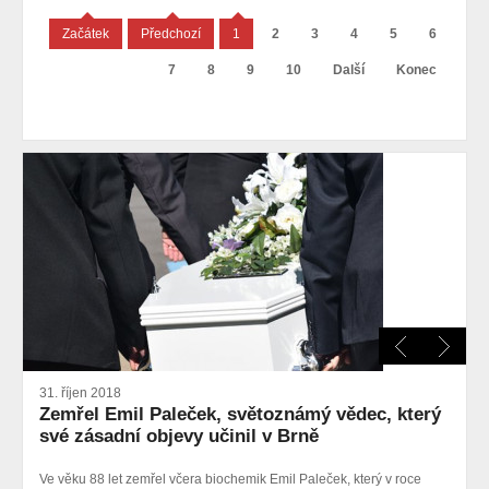
Začátek
Předchozí
1
2
3
4
5
6
7
8
9
10
Další
Konec
31. říjen 2018
Zemřel Emil Paleček, světoznámý vědec, který
své zásadní objevy učinil v Brně
Ve věku 88 let zemřel včera biochemik Emil Paleček, který v roce