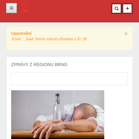
Novinky
×
Upozornění
Krimi
JUser: :_load: Nelze nahrát uživatele s ID: 30
Kultura
Info z města
ZPRÁVY Z REGIONU BRNO
Pro ženy
Ostatní