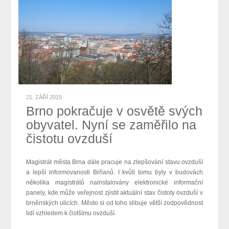
21. ZÁŘÍ 2015
Brno pokračuje v osvětě svých
obyvatel. Nyní se zaměřilo na
čistotu ovzduší
Magistrát města Brna dále pracuje na zlepšování stavu ovzduší
a lepší informovanosti Brňanů. I kvůli tomu byly v budovách
několika magistrátů nainstalovány elektronické informační
panely, kde může veřejnost zjistit aktuální stav čistoty ovzduší v
brněnských ulicích. Město si od toho slibuje větší zodpovědnost
lidí vzhledem k čistšímu ovzduší.