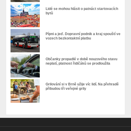
Lidé se mohou hlásit o patnáct startovacích
bytů
Pípni a jeď. Dopravní podnik a kraj spouští ve
vozech bezkontaktní platbu
Občanky propadlé v době nouzového stavu
neplatí, platnost řidičáků se prodloužila
Grilování si v Brně užije víc lidí. Na přehradě
přibudou tři veřejné grily