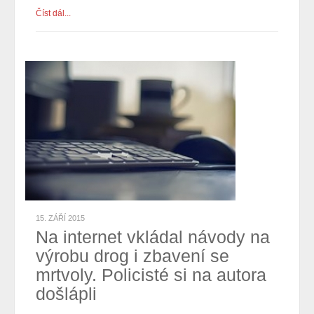
Číst dál...
15. ZÁŘÍ 2015
Na internet vkládal návody na
výrobu drog i zbavení se
mrtvoly. Policisté si na autora
došlápli