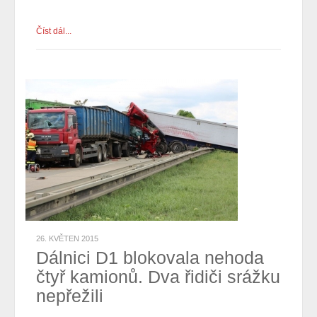
Číst dál...
26. KVĚTEN 2015
Dálnici D1 blokovala nehoda
čtyř kamionů. Dva řidiči srážku
nepřežili