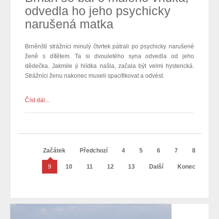
odvedla ho jeho psychicky
narušená matka
Brněnští strážníci minulý čtvrtek pátrali po psychicky narušené
ženě s dítětem. Ta si dvouletého syna odvedla od jeho
dědečka. Jakmile ji hlídka našla, začala být velmi hysterická.
Strážníci ženu nakonec museli spacifikovat a odvést.
Číst dál...
Začátek
Předchozí
4
5
6
7
8
9
10
11
12
13
Další
Konec