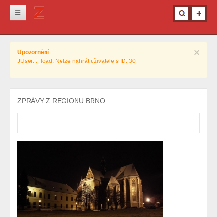
Novinky
×
Upozornění
Krimi
JUser: :_load: Nelze nahrát uživatele s ID: 30
Kultura
Info z města
ZPRÁVY Z REGIONU BRNO
Pro ženy
Ostatní