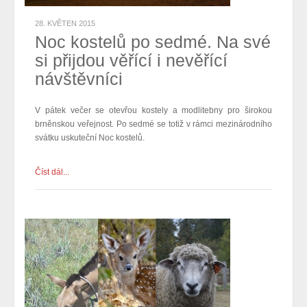
28. KVĚTEN 2015
Noc kostelů po sedmé. Na své
si přijdou věřící i nevěřící
návštěvníci
V pátek večer se otevřou kostely a
modlitebny
pro širokou
brněnskou veřejnost. Po sedmé se totiž v rámci mezinárodního
svátku
uskuteční N
oc kostelů.
Číst dál...