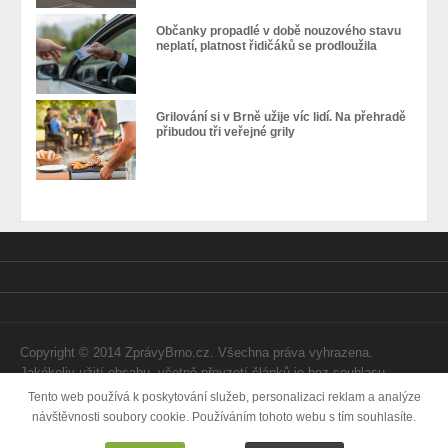
Občanky propadlé v době nouzového stavu
neplatí, platnost řidičáků se prodloužila
Grilování si v Brně užije víc lidí. Na přehradě
přibudou tři veřejné grily
Copyright © 2014 ZprávyBrno.cz. Všechna práva vyhrazena.
Jakékoliv užití obsahu, včetně převzetí článků je bez souhlasu
Webtom Enterprises s.r.o. zapovězeno.
Tento web používá k poskytování služeb, personalizaci reklam a analýze
návštěvnosti soubory cookie. Používáním tohoto webu s tím souhlasíte.
Vytvořila
Internetová agentura Webtom.cz