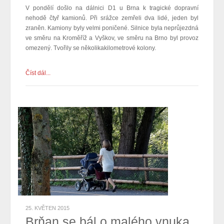
V pondělí došlo na dálnici D1 u Brna k tragické dopravní
nehodě čtyř kamionů. Při srážce zemřeli dva lidé, jeden byl
zraněn. Kamiony byly velmi poničené. Silnice byla neprůjezdná
ve směru na Kroměříž a Vyškov, ve směru na Brno byl provoz
omezený. Tvořily se několikakilometrové kolony.
Číst dál...
25. KVĚTEN 2015
Brňan se bál o malého vnuka,