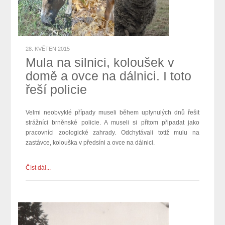
28. KVĚTEN 2015
Mula na silnici, koloušek v
domě a ovce na dálnici. I toto
řeší policie
Velmi neobvyklé případy museli během uplynulých dnů řešit
strážníci brněnské policie. A museli si přitom připadat jako
pracovníci zoologické zahrady. Odchytávali totiž mulu na
zastávce, kolouška v předsíni a ovce na dálnici.
Číst dál...