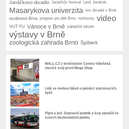
Janáčkovo divadlo
Janáčkův festival
Leoš Janáček
Masarykova univerzita
noc divadel v Brně
video
osobnosti Brna
program pro děti Brno
rozhovory
Vánoce v Brně
VUT FU
vánoční strom
výstavy v Brně
zoologická zahrada Brno
Špilberk
MALL.CZ v brněnském Centru Vídeňská
otevírá svůj první Mega Shop
Lidé se mohou hlásit o patnáct startovacích
bytů
Pípni a jeď. Dopravní podnik a kraj spouští ve
vozech bezkontaktní platbu