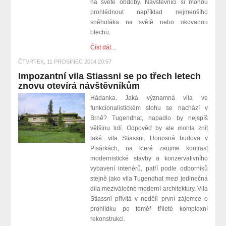
na světě obdoby. Návštěvníci si mohou
prohlédnout například nejmenšího
sněhuláka na světě nebo okovanou
blechu.
Číst dál...
ČTVRTEK, 11 PROSINEC 2014 20:57
Impozantní vila Stiassni se po třech letech
znovu otevírá návštěvníkům
Hádanka. Jaká významná vila ve
funkcionalistickém slohu se nachází v
Brně? Tugendhat, napadlo by nejspíš
většinu lidí. Odpověď by ale mohla znít
také: vila Stiassni. Honosná budova v
Pisárkách, na které zaujme kontrast
modernistické stavby a konzervativního
vybavení interiérů, patří podle odborníků
stejně jako vila Tugendhat mezi jedinečná
díla meziválečné moderní architektury.
Vila
Stiassni přivítá v neděli první zájemce o
prohlídku po téměř tříleté komplexní
rekonstrukci.