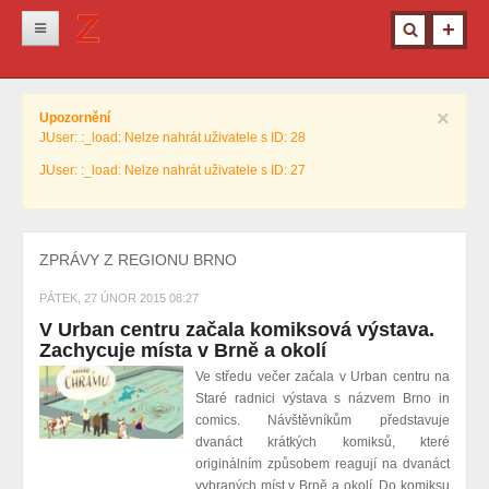
Novinky
×
Upozornění
Krimi
JUser: :_load: Nelze nahrát uživatele s ID: 28
Kultura
JUser: :_load: Nelze nahrát uživatele s ID: 27
Info z města
Pro ženy
ZPRÁVY Z REGIONU BRNO
Ostatní
PÁTEK, 27 ÚNOR 2015 08:27
V Urban centru začala komiksová výstava.
Zachycuje místa v Brně a okolí
Ve středu večer začala v Urban centru na
Staré radnici výstava s názvem Brno in
comics. Návštěvníkům představuje
dvanáct krátkých komiksů, které
originálním způsobem reagují na dvanáct
vybraných míst v Brně a okolí. Do komiksu