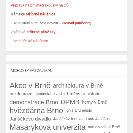
Příprava na přijímací zkoušky na SŠ
Dámské
stříbrné náušnice
Luxus, který si můžete dovolit –
luxusní punčochy
Zajímavé
stříbrné přívěsky
Levné
dětské náušnice
MOHLO BY VÁS ZAJÍMAT:
Akce v Brně
architektura v Brně
bezdomovci
brněnská historie
brněnská divadla
DPMB
demonstrace Brno
herny v Brně
hvězdárna Brno
Ignis Brunensis
Janáčkovo divadlo
Janáčkův festival
Leoš Janáček
Masarykova univerzita
noc divadel v Brně