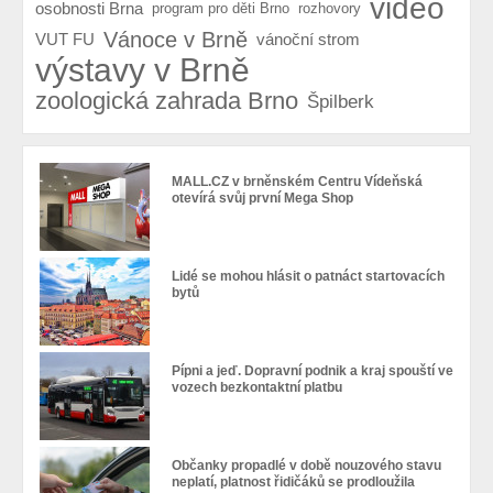
video
osobnosti Brna
program pro děti Brno
rozhovory
Vánoce v Brně
VUT FU
vánoční strom
výstavy v Brně
zoologická zahrada Brno
Špilberk
MALL.CZ v brněnském Centru Vídeňská
otevírá svůj první Mega Shop
Lidé se mohou hlásit o patnáct startovacích
bytů
Pípni a jeď. Dopravní podnik a kraj spouští ve
vozech bezkontaktní platbu
Občanky propadlé v době nouzového stavu
neplatí, platnost řidičáků se prodloužila