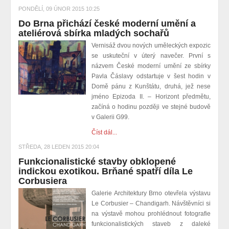
PONDĚLÍ, 09 ÚNOR 2015 10:25
Do Brna přichází české moderní umění a
ateliérová sbírka mladých sochařů
Vernisáž dvou nových uměleckých expozic
se uskuteční v úterý navečer. První s
názvem České moderní umění ze sbírky
Pavla Čáslavy odstartuje v šest hodin v
Domě pánu z Kunštátu, druhá, jež nese
jméno Epizoda II. – Horizont předmětu,
začíná o hodinu později ve stejné budově
v Galerii G99.
Číst dál...
STŘEDA, 28 LEDEN 2015 20:04
Funkcionalistické stavby obklopené
indickou exotikou. Brňané spatří díla Le
Corbusiera
Galerie Architektury Brno otevřela výstavu
Le Corbusier – Chandigarh. Návštěvníci si
na výstavě mohou prohlédnout fotografie
funkcionalistických staveb z daleké