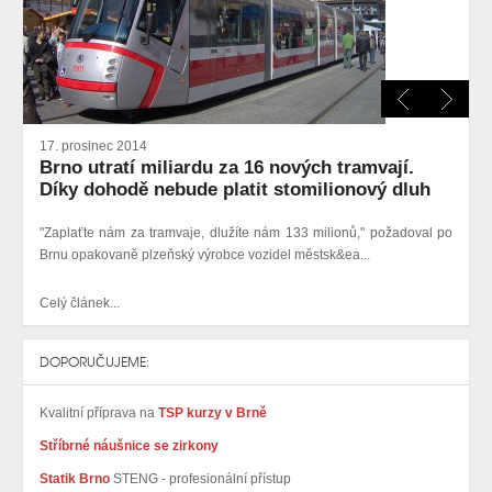
17. prosinec 2014
Brno utratí miliardu za 16 nových tramvají.
Díky dohodě nebude platit stomilionový dluh
"Zaplaťte nám za tramvaje, dlužíte nám 133 milionů," požadoval po
Brnu opakovaně plzeňský výrobce vozidel městsk&ea...
Celý článek...
DOPORUČUJEME:
Kvalitní příprava na
TSP kurzy v Brně
Stříbrné náušnice se zirkony
Statik Brno
STENG - profesionální přístup