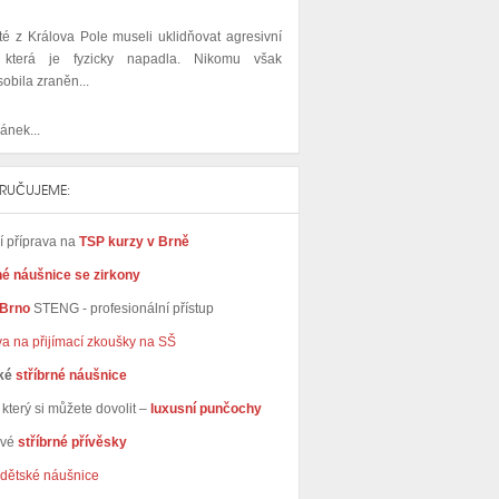
sté z Králova Pole museli uklidňovat agresivní
 která je fyzicky napadla. Nikomu však
obila zraněn...
ánek...
RUČUJEME:
ní příprava na
TSP kurzy v Brně
né náušnice se zirkony
 Brno
STENG - profesionální přístup
va na přijímací zkoušky na SŠ
ké
stříbrné náušnice
který si můžete dovolit –
luxusní punčochy
avé
stříbrné přívěsky
dětské náušnice