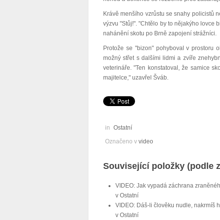
Krávě menšího vzrůstu se snahy policistů 
výzvu "Stůj!". "Chtělo by to nějakýho lovce b
nahánění skotu po Brně zapojení strážníci.
Protože se "bizon" pohyboval v prostoru ob
možný střet s dalšími lidmi a zvíře znehybn
veterináře. "Ten konstatoval, že samice s
majitelce," uzavřel Šváb.
in
Ostatní
Označeno v
video
Související položky (podle 
VIDEO: Jak vypadá záchrana zraněného
v
Ostatní
VIDEO: Dáš-li člověku nudle, nakrmíš
v
Ostatní