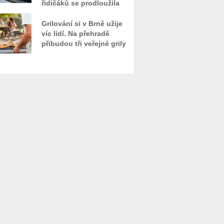
řidičáků se prodloužila
Grilování si v Brně užije
víc lidí. Na přehradě
přibudou tři veřejné grily