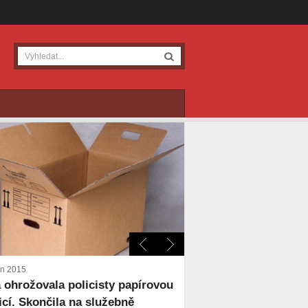
en 2015
 ohrožovala policisty papírovou
icí. Skončila na služebně