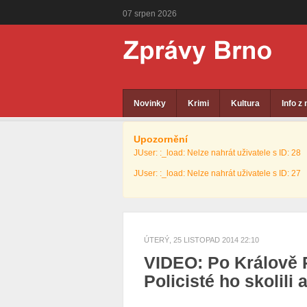
07
srpen
2026
Novinky
Krimi
Kultura
Info z
Upozornění
JUser: :_load: Nelze nahrát uživatele s ID: 28
JUser: :_load: Nelze nahrát uživatele s ID: 27
ÚTERÝ, 25 LISTOPAD 2014 22:10
VIDEO: Po Králově P
Policisté ho skolili