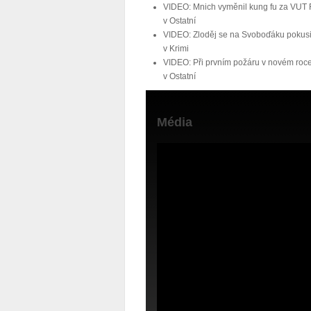
VIDEO: Mnich vyměnil kung fu za VUT 
v
Ostatní
VIDEO: Zloděj se na Svoboďáku pokusil 
v
Krimi
VIDEO: Při prvním požáru v novém roce
v
Ostatní
Média