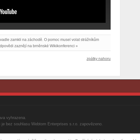
vadle zamkli na záchodě. O pomoc musel volat strážníkům
? Odpovědi zaznějí na brněnské Wikikonferenci »
zpátky nahoru
áva vyhrazena.
ků je bez souhlasu Webtom Enterprises s.r.o. zapovězeno.