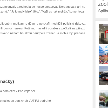
zoo
nezamlouvaly a rozhodla se nespolupracovat. Nereagovala ani na
Špilb
izonů.", "Je to malý bizoňátko.", "Váží asi tak metrák," komentovali
líbeném matkami s dětmi a pejskaři, nechtěli policisté riskovat
ili pomocí taseru. Poté mu nasadili oprátku a počkali na příjezd
kotského náhorního skotu neutrpěla zranění a mohla být předána
značky)
 horolezce? Podívejte se!
 ho na jeden den. Aneb VUT FU podruhé