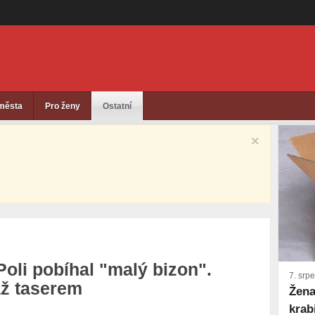
 města
Pro ženy
Ostatní
×
oli pobíhal "malý bizon".
7. srp
 až taserem
Žena
krab