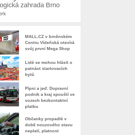
logická zahrada Brno
erk
MALL.CZ v brněnském
Centru Vídeňská otevírá
svůj první Mega Shop
Lidé se mohou hlásit o
patnáct startovacích
bytů
Pípni a jeď. Dopravní
podnik a kraj spouští ve
vozech bezkontaktní
platbu
Občanky propadlé v
době nouzového stavu
neplatí, platnost