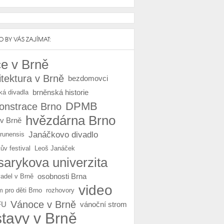
 BY VÁS ZAJÍMAT:
e v Brně
itektura v Brně
bezdomovci
brněnská historie
ká divadla
DPMB
nstrace Brno
hvězdárna Brno
 v Brně
Janáčkovo divadlo
Brunensis
ův festival
Leoš Janáček
arykova univerzita
osobnosti Brna
vadel v Brně
video
m pro děti Brno
rozhovory
Vánoce v Brně
FU
vánoční strom
stavy v Brně