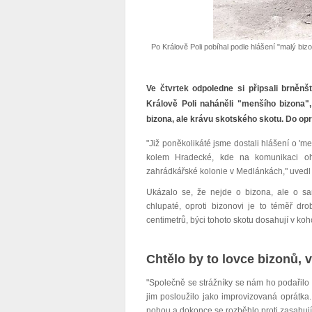
Po Králově Poli pobíhal podle hlášení "malý biz
Ve čtvrtek odpoledne si připsali brněnšt
Králově Poli naháněli "menšího bizona"
bizona, ale krávu skotského skotu. Do oprá
"Již poněkolikáté jsme dostali hlášení o 'me
kolem Hradecké, kde na komunikaci ohro
zahrádkářské kolonie v Medlánkách," uvedl 
Ukázalo se, že nejde o bizona, ale o sa
chlupaté, oproti bizonovi je to téměř dr
centimetrů, býci tohoto skotu dosahují v ko
Chtělo by to lovce bizonů, v
"Společně se strážníky se nám ho podařilo o
jim posloužilo jako improvizovaná oprátka.
nohou a dokonce se rozběhlo proti zasahující