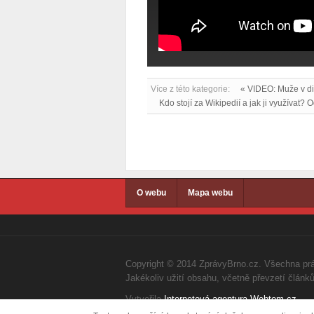
Více z této kategorie:
« VIDEO: Muže v di
Kdo stojí za Wikipedií a jak ji využívat
O webu
Mapa webu
Copyright © 2014 ZprávyBrno.cz. Všechna pr
Jakékoliv užití obsahu, včetně převzetí člán
Vytvořila
Internetová agentura Webtom.cz