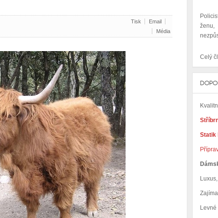
Polici
Tisk
Email
ženu,
Média
nezpůs
Celý čl
DOPO
Kvalit
Stříbr
Statik
Přípra
Dáms
Luxus, 
Zajím
Levné