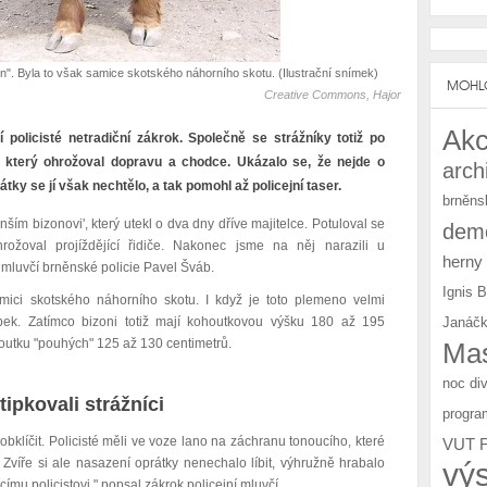
on". Byla to však samice skotského náhorního skotu. (Ilustrační snímek)
MOHLO
Creative Commons, Hajor
Akc
í policisté netradiční zákrok. Společně se strážníky totiž po
, který ohrožoval dopravu a chodce. Ukázalo se, že nejde o
arch
tky se jí však nechtělo, a tak pomohl až policejní taser.
brněns
nším bizonovi', který utekl o dva dny dříve majitelce. Potuloval se
demo
žoval projíždějící řidiče. Nakonec jsme na něj narazili u
herny
mluvčí brněnské policie Pavel Šváb.
Ignis 
mici skotského náhorního skotu. I když je toto plemeno velmi
Janáčk
obek. Zatímco bizoni totiž mají kohoutkovou výšku 180 až 195
houtku "pouhých" 125 až 130 centimetrů.
Mas
noc di
tipkovali strážníci
progra
bklíčit. Policisté měli ve voze lano na záchranu tonoucího, které
VUT 
 Zvíře si ale nasazení oprátky nenechalo líbit, výhružně hrabalo
vý
mu policistovi," popsal zákrok policejní mluvčí.