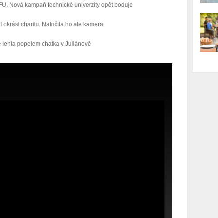
FU. Nová kampaň technické univerzity opět boduje
okrást charitu. Natočila ho ale kamera
 lehla popelem chatka v Juliánově