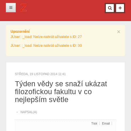
Novinky
×
Upozornění
Krimi
JUser: :_load: Nelze nahrát uživatele s ID: 27
Kultura
JUser: :_load: Nelze nahrát uživatele s ID: 30
Info z města
Pro ženy
Ostatní
STŘEDA, 19 LISTOPAD 2014 11:41
Týden vědy se snaží ukázat
filozofickou fakultu v co
nejlepším světle
NAPSAL(A)
Tisk
Email