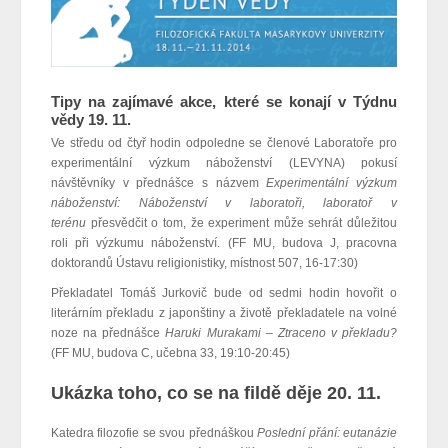
Tipy na zajímavé akce, které se konají v Týdnu
vědy 19. 11.
Ve středu od čtyř hodin odpoledne se členové Laboratoře pro
experimentální výzkum náboženství (LEVYNA) pokusí
návštěvníky
v přednášce s názvem
Experimentální výzkum
náboženství: Náboženství v laboratoři, laboratoř v
terénu
přesvědčit
o tom, že experiment může sehrát důležitou
roli při výzkumu náboženství. (FF MU, budova J, pracovna
doktorandů Ústavu religionistiky, místnost 507, 16-17:30)
Překladatel Tomáš Jurkovič bude od sedmi hodin hovořit o
literárním překladu z japonštiny a životě překladatele na volné
noze na přednášce
Haruki Murakami – Ztraceno v překladu?
(FF MU, budova C, učebna 33, 19:10-20:45)
Ukázka toho, co se na fildě děje 20. 11.
Katedra filozofie se svou přednáškou
Poslední přání: eutanázie