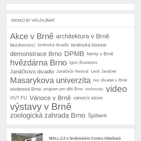
MOHLO BY VÁS ZAJÍMAT:
Akce v Brně
architektura v Brně
bezdomovci
brněnská historie
brněnská divadla
DPMB
demonstrace Brno
herny v Brně
hvězdárna Brno
Ignis Brunensis
Janáčkovo divadlo
Janáčkův festival
Leoš Janáček
Masarykova univerzita
noc divadel v Brně
video
osobnosti Brna
program pro děti Brno
rozhovory
Vánoce v Brně
VUT FU
vánoční strom
výstavy v Brně
zoologická zahrada Brno
Špilberk
MALL.CZ v brněnském Centru Vídeňská