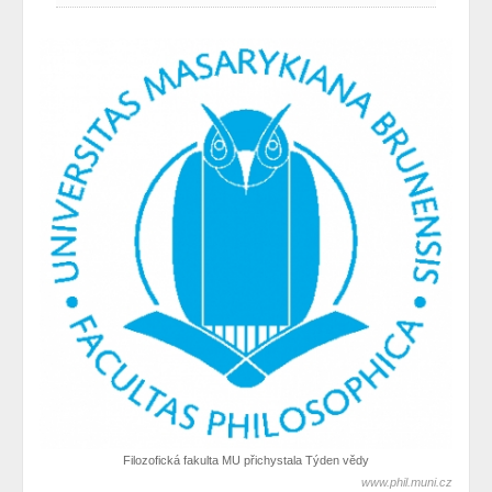
Filozofická fakulta MU přichystala Týden vědy
www.phil.muni.cz