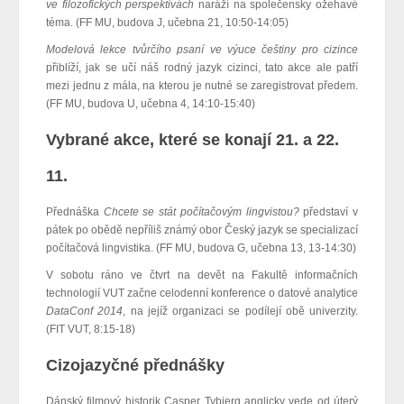
ve filozofických perspektivách
naráží na společensky ožehavé
téma. (FF MU, budova J, učebna 21, 10:50-14:05)
Modelová lekce tvůrčího psaní ve výuce češtiny pro cizince
přiblíží, jak se učí náš rodný jazyk cizinci, tato akce ale patří
mezi jednu z mála, na kterou je nutné se zaregistrovat předem.
(FF MU, budova U, učebna 4, 14:10-15:40)
Vybrané akce, které se konají 21. a 22.
11.
Přednáška
Chcete se stát počítačovým lingvistou?
představí v
pátek po obědě nepříliš známý obor Český jazyk se specializací
počítačová lingvistika. (FF MU, budova G, učebna 13, 13-14:30)
V sobotu ráno ve čtvrt na devět na Fakultě informačních
technologií VUT začne celodenní konference o datové analytice
DataConf 2014
, na jejíž organizaci se podílejí obě univerzity.
(FIT VUT, 8:15-18)
Cizojazyčné přednášky
Dánský filmový historik Casper Tybjerg anglicky vede od úterý