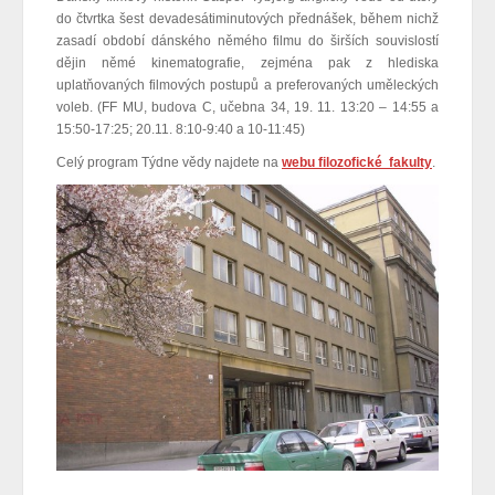
do čtvrtka šest devadesátiminutových přednášek, během nichž
zasadí období dánského němého filmu do širších souvislostí
dějin němé kinematografie, zejména pak z hlediska
uplatňovaných filmových postupů a preferovaných uměleckých
voleb. (FF MU, budova C, učebna 34, 19. 11. 13:20 – 14:55 a
15:50-17:25; 20.11. 8:10-9:40 a 10-11:45)
Celý program Týdne vědy najdete na
webu filozofické fakulty
.