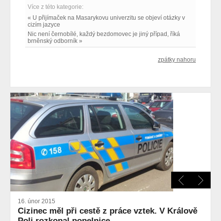
Více z této kategorie:
« U přijímaček na Masarykovu univerzitu se objeví otázky v
cizím jazyce
Nic není černobílé, každý bezdomovec je jiný případ, říká
brněnský odborník »
zpátky nahoru
16. únor 2015
Cizinec měl při cestě z práce vztek. V Králově
Poli rozkopal popelnice