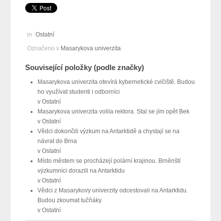
in
Ostatní
Označeno v
Masarykova univerzita
Související položky (podle značky)
Masarykova univerzita otevírá kybernetické cvičiště. Budou
ho využívat studenti i odborníci
v
Ostatní
Masarykova univerzita volila rektora. Stal se jím opět Bek
v
Ostatní
Vědci dokončili výzkum na Antarktidě a chystají se na
návrat do Brna
v
Ostatní
Místo městem se procházejí polární krajinou. Brněnští
výzkumníci dorazili na Antarktidu
v
Ostatní
Vědci z Masarykovy univerzity odcestovali na Antarktidu.
Budou zkoumat tučňáky
v
Ostatní