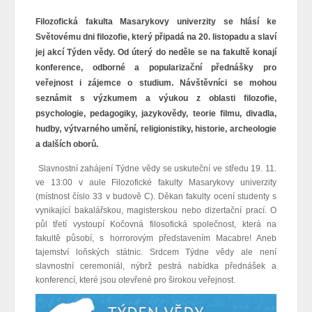
Filozofická fakulta Masarykovy univerzity se hlásí ke
Světovému dni filozofie, který připadá na 20. listopadu a slaví
jej akcí Týden vědy. Od úterý do neděle se na fakultě konají
konference, odborné a popularizační přednášky pro
veřejnost i zájemce o studium. Návštěvníci se mohou
seznámit s výzkumem a výukou z oblasti filozofie,
psychologie, pedagogiky, jazykovědy, teorie filmu, divadla,
hudby, výtvarného umění, religionistiky, historie, archeologie
a dalších oborů.
Slavnostní zahájení Týdne vědy se uskuteční ve středu 19. 11.
ve 13:00 v aule Filozofické fakulty Masarykovy univerzity
(místnost číslo 33 v budově C). Děkan fakulty ocení studenty s
vynikající bakalářskou, magisterskou nebo dizertační prací. O
půl třetí vystoupí Kočovná filosofická společnost, která na
fakultě působí, s horrorovým představením Macabre! Aneb
tajemství loňských státnic. Srdcem Týdne vědy ale není
slavnostní ceremoniál, nýbrž pestrá nabídka přednášek a
konferencí, které jsou otevřené pro širokou veřejnost.