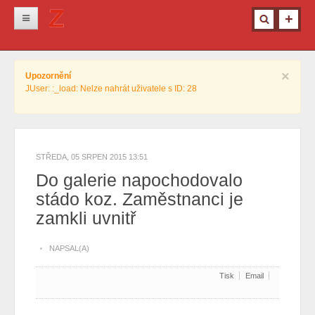
Novinky
×
Upozornění
Krimi
JUser: :_load: Nelze nahrát uživatele s ID: 28
Kultura
Info z města
Pro ženy
STŘEDA, 05 SRPEN 2015 13:51
Do galerie napochodovalo
Ostatní
stádo koz. Zaměstnanci je
zamkli uvnitř
NAPSAL(A)
Tisk
Email