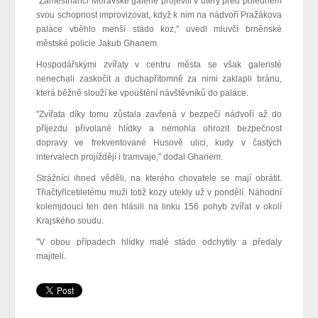
"Zaměstnanci Moravské galerie projevili v úterý před polednem
svou schopnost improvizovat, když k nim na nádvoří Pražákova
paláce vběhlo menší stádo koz," uvedl mluvčí brněnské
městské policie Jakub Ghanem.
Hospodářskými zvířaty v centru města se však galeristé
nenechali zaskočit a duchapřítomně za nimi zaklapli bránu,
která běžně slouží ke vpouštění návštěvníků do paláce.
"Zvířata díky tomu zůstala zavřená v bezpečí nádvoří až do
příjezdu přivolané hlídky a nemohla ohrozit bezpečnost
dopravy ve frekventované Husově ulici, kudy v častých
intervalech projíždějí i tramvaje," dodal Ghanem.
Strážníci ihned věděli, na kterého chovatele se mají obrátit.
Třiačtyřicetiletému muži totiž kozy utekly už v pondělí. Náhodní
kolemjdoucí ten den hlásili na linku 156 pohyb zvířat v okolí
Krajského soudu.
"V obou případech hlídky malé stádo odchytily a předaly
majiteli.