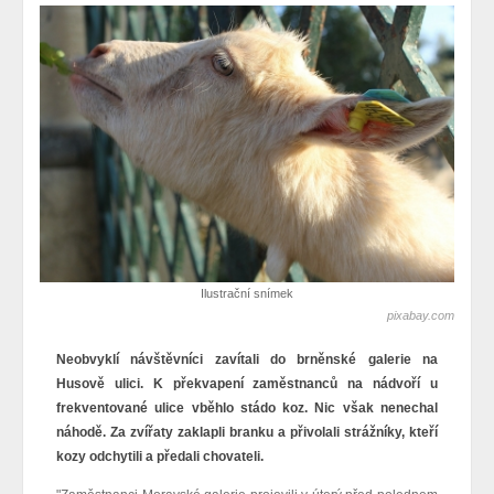
Ilustrační snímek
pixabay.com
Neobvyklí návštěvníci zavítali do brněnské galerie na
Husově ulici. K překvapení zaměstnanců na nádvoří u
frekventované ulice vběhlo stádo koz. Nic však nenechal
náhodě. Za zvířaty zaklapli branku a přivolali strážníky, kteří
kozy odchytili a předali chovateli.