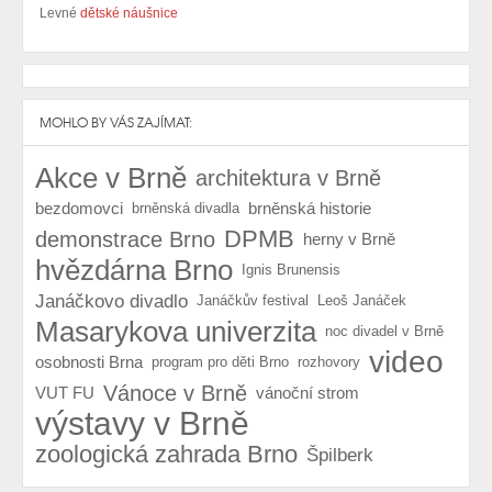
Levné
dětské náušnice
MOHLO BY VÁS ZAJÍMAT:
Akce v Brně
architektura v Brně
bezdomovci
brněnská historie
brněnská divadla
DPMB
demonstrace Brno
herny v Brně
hvězdárna Brno
Ignis Brunensis
Janáčkovo divadlo
Janáčkův festival
Leoš Janáček
Masarykova univerzita
noc divadel v Brně
video
osobnosti Brna
program pro děti Brno
rozhovory
Vánoce v Brně
VUT FU
vánoční strom
výstavy v Brně
zoologická zahrada Brno
Špilberk