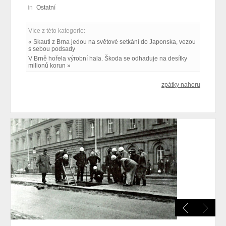
in
Ostatní
Více z této kategorie:
« Skauti z Brna jedou na světové setkání do Japonska, vezou
s sebou podsady
V Brně hořela výrobní hala. Škoda se odhaduje na desítky
milionů korun »
zpátky nahoru