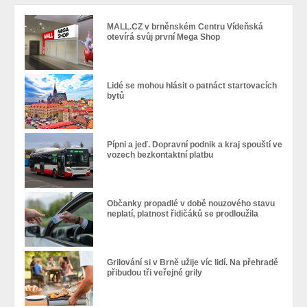
MALL.CZ v brněnském Centru Vídeňská
otevírá svůj první Mega Shop
Lidé se mohou hlásit o patnáct startovacích
bytů
Pípni a jeď. Dopravní podnik a kraj spouští ve
vozech bezkontaktní platbu
Občanky propadlé v době nouzového stavu
neplatí, platnost řidičáků se prodloužila
Grilování si v Brně užije víc lidí. Na přehradě
přibudou tři veřejné grily