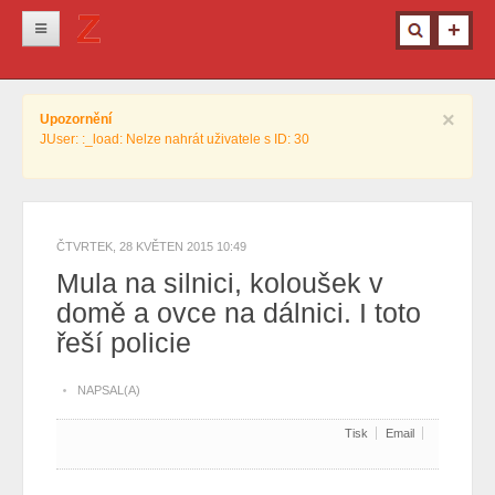
Novinky
×
Upozornění
Krimi
JUser: :_load: Nelze nahrát uživatele s ID: 30
Kultura
Info z města
Pro ženy
ČTVRTEK, 28 KVĚTEN 2015 10:49
Mula na silnici, koloušek v
Ostatní
domě a ovce na dálnici. I toto
řeší policie
NAPSAL(A)
Tisk
Email