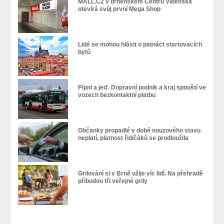
MALL.CZ v brněnském Centru Vídeňská
otevírá svůj první Mega Shop
Lidé se mohou hlásit o patnáct startovacích
bytů
Pípni a jeď. Dopravní podnik a kraj spouští ve
vozech bezkontaktní platbu
Občanky propadlé v době nouzového stavu
neplatí, platnost řidičáků se prodloužila
Grilování si v Brně užije víc lidí. Na přehradě
přibudou tři veřejné grily