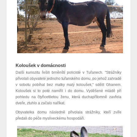
Koloušek v domácnosti
Další kuriozitu řešili brněnští policisté v Tuřanech. "Strážníky
přivolali obyvatelé jednoho tuřanského domu, po jehož zahradě
v sobotu pobíhal bez matky malý koloušek," sdělil Ghanem.
Koloušek si to poté namířil i do domu. Vyděšené mládě při
pohledu na čtyřicetiletou ženu, která duchapřítomně zavřela
dveře, ztuhlo a začalo naříkat.
Obyvatelka domu následně přivolala strážníky, kteří zvíře
předali do péče mysliveckému hospodáři.