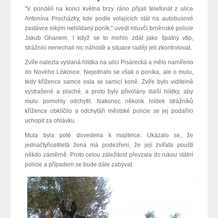
"V pondělí na konci května brzy ráno přijali telefonát z ulice
Antonína Procházky, kde podle volajících stál na autobusové
zastávce nikým nehlídaný poník," uvedl mluvčí brněnské policie
Jakub Ghanem. I když se to mohlo zdát jako špatný vtip,
strážníci nenechali nic náhodě a situace raději jeli zkontrolovat.
Zvíře nalezla vyslaná hlídka na ulici Pisárecká a mělo namířeno
do Nového Lískovce. Nejednalo se však o poníka, ale o mulu,
tedy křížence samce osla se samicí koně. Zvíře bylo viditelně
vystrašené a plaché, a proto byly přivolány další hlídky, aby
mulu pomohly odchytit. Nakonec několik hlídek strážníků
křížence obklíčilo a odchytáři městské policie se jej podařilo
uchopit za ohlávku.
Mula byla poté dovedena k majitelce. Ukázalo se, že
jednačtyřicetiletá žena má podezření, že její zvířata pouští
někdo záměrně. Proto celou záležitost převzala do rukou státní
policie a případem se bude dále zabývat.