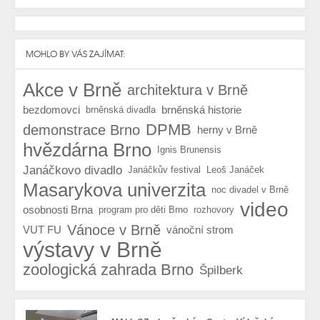
MOHLO BY VÁS ZAJÍMAT:
Akce v Brně
architektura v Brně
bezdomovci
brněnská historie
brněnská divadla
DPMB
demonstrace Brno
herny v Brně
hvězdárna Brno
Ignis Brunensis
Janáčkovo divadlo
Janáčkův festival
Leoš Janáček
Masarykova univerzita
noc divadel v Brně
video
osobnosti Brna
program pro děti Brno
rozhovory
Vánoce v Brně
VUT FU
vánoční strom
výstavy v Brně
zoologická zahrada Brno
Špilberk