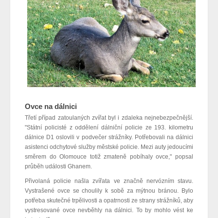
Ovce na dálnici
Třetí případ zatoulaných zvířat byl i zdaleka nejnebezpečnější.
"Státní policisté z oddělení dálniční policie ze 193. kilometru
dálnice D1
oslovili v podvečer strážníky. P
otřebovali na dálnici
asistenci odchytové služby městské policie. Mezi auty jedoucími
směrem do Olomouce totiž zmateně pobíhaly ovce," popsal
průběh události Ghanem.
Přivolaná policie našla zvířata ve značně nervózním stavu.
Vystrašené ovce se choulily k sobě za mýtnou bránou. Bylo
potřeba skutečné trpělivosti a opatrnosti ze strany strážníků, aby
vystresované ovce nevběhly na dálnici. To by mohlo vést ke