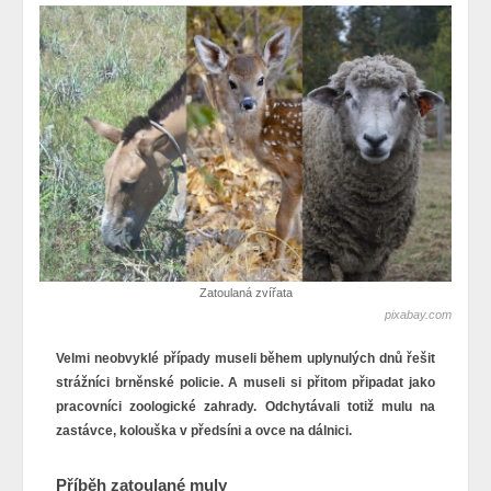
Zatoulaná zvířata
pixabay.com
Velmi neobvyklé případy museli během uplynulých dnů řešit
strážníci brněnské policie. A museli si přitom připadat jako
pracovníci zoologické zahrady. Odchytávali totiž mulu na
zastávce, kolouška v předsíni a ovce na dálnici.
Příběh zatoulané muly