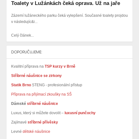
Toalety v Lužánkách čeká oprava. Už na jaře
Zázemí lužáneckého parku čeká vylepšení. Současné toalety projdou
v následujíc&i...
Celý článek...
DOPORUČUJEME:
Kvalitní příprava na
TSP kurzy v Brně
Stříbrné náušnice se zirkony
Statik Brno
STENG - profesionální přístup
Příprava na přijímací zkoušky na SŠ
Dámské
stříbrné náušnice
Luxus, který si můžete dovolit –
luxusní punčochy
Zajímavé
stříbrné přívěsky
Levné
dětské náušnice