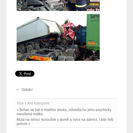
in
Ostatní
Více z této kategorie:
« Brňan se bál o malého vnuka, odvedla ho jeho psychicky
narušená matka
Mula na silnici, koloušek v domě a ovce na dálnici. I toto řeší
policie »