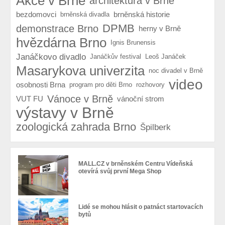
Akce v Brně
architektura v Brně
bezdomovci
brněnská historie
brněnská divadla
DPMB
demonstrace Brno
herny v Brně
hvězdárna Brno
Ignis Brunensis
Janáčkovo divadlo
Janáčkův festival
Leoš Janáček
Masarykova univerzita
noc divadel v Brně
video
osobnosti Brna
program pro děti Brno
rozhovory
Vánoce v Brně
VUT FU
vánoční strom
výstavy v Brně
zoologická zahrada Brno
Špilberk
MALL.CZ v brněnském Centru Vídeňská
otevírá svůj první Mega Shop
Lidé se mohou hlásit o patnáct startovacích
bytů