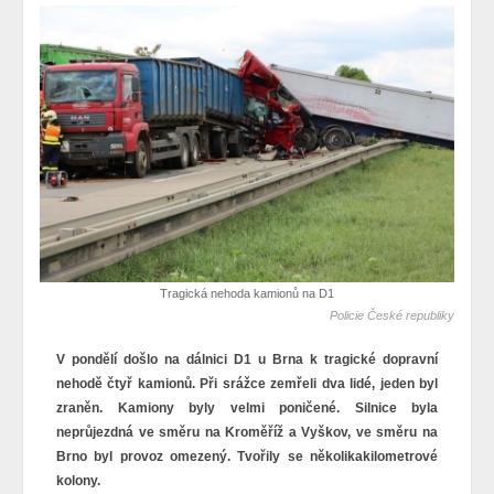
Tragická nehoda kamionů na D1
Policie České republiky
V pondělí došlo na dálnici D1 u Brna k tragické dopravní
nehodě čtyř kamionů. Při srážce zemřeli dva lidé, jeden byl
zraněn. Kamiony byly velmi poničené. Silnice byla
neprůjezdná ve směru na Kroměříž a Vyškov, ve směru na
Brno byl provoz omezený. Tvořily se několikakilometrové
kolony.