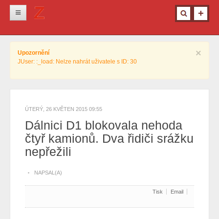
Novinky
×
Upozornění
Krimi
JUser: :_load: Nelze nahrát uživatele s ID: 30
Kultura
Info z města
Pro ženy
ÚTERÝ, 26 KVĚTEN 2015 09:55
Dálnici D1 blokovala nehoda
Ostatní
čtyř kamionů. Dva řidiči srážku
nepřežili
NAPSAL(A)
Tisk
Email