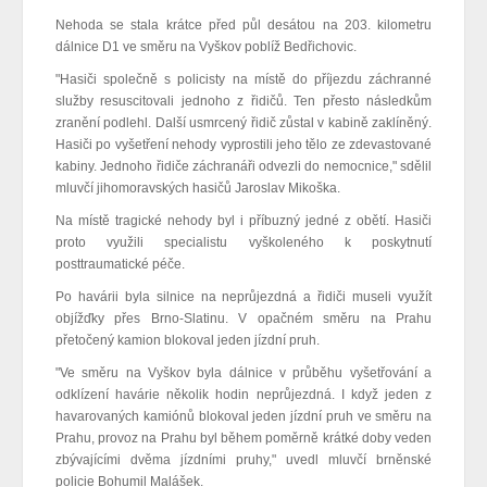
Nehoda se stala krátce před půl desátou na 203. kilometru
dálnice D1 ve směru na Vyškov poblíž Bedřichovic.
"Hasiči společně s policisty na místě do příjezdu záchranné
služby resuscitovali jednoho z řidičů. Ten přesto následkům
zranění podlehl. Další usmrcený řidič zůstal v kabině zaklíněný.
Hasiči po vyšetření nehody vyprostili jeho tělo ze zdevastované
kabiny. Jednoho řidiče záchranáři odvezli do nemocnice," sdělil
mluvčí jihomoravských hasičů Jaroslav Mikoška.
Na místě
tragické nehody
byl i příbuzný jedné z obětí. Hasiči
proto využili specialistu vyškoleného k poskytnutí
posttraumatické péče.
Po havárii byla silnice na neprůjezdná a řidiči museli využít
objížďky
přes Brno-Slatinu.
V opačném směru na Prahu
přetočený kamion blokoval jeden jízdní pruh.
"Ve směru na Vyškov byla dálnice v průběhu vyšetřování a
odklízení havárie několik hodin neprůjezdná. I když jeden z
havarovaných kamiónů blokoval jeden jízdní pruh ve směru na
Prahu, provoz na Prahu byl během poměrně krátké doby veden
zbývajícími dvěma jízdními pruhy," uvedl mluvčí brněnské
policie Bohumil Malášek.