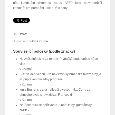
pěti kandidátů výkonnou radou AEFP jako nejvhodnější
kandidát pro pořádání udílení této ceny.
in
Ostatní
Označeno v
Akce v Brně
Související položky (podle značky)
Nový školní rok je za rohem. Prvňáčků bude opět o něco
více
v
Ostatní
Blíží se den vědců. Pro návštěvníky brněnské hvězdárny je
již připraven hvězdný program
v
Kultura
Ignis Brunensis zná nejlepší pyrotechniky. Cenu za
ohňostrojovou show získali Francouzi
v
Kultura
Na Špilberku se opět vařilo. A opět to byl gurmánský
zážitek