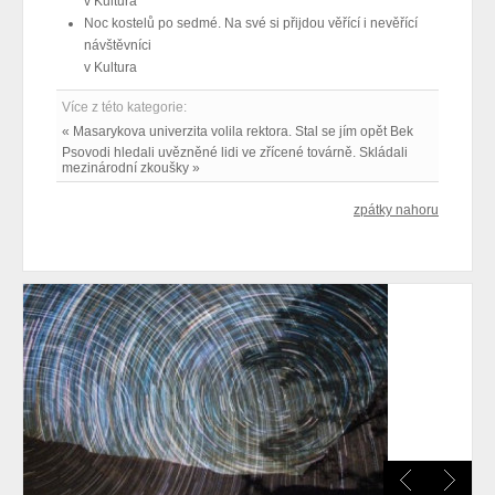
v
Kultura
Noc kostelů po sedmé. Na své si přijdou věřící i nevěřící
návštěvníci
v
Kultura
Více z této kategorie:
« Masarykova univerzita volila rektora. Stal se jím opět Bek
Psovodi hledali uvězněné lidi ve zřícené továrně. Skládali
mezinárodní zkoušky »
zpátky nahoru