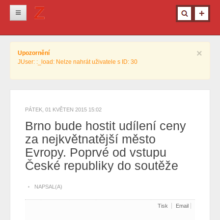
Novinky
×
Upozornění
Krimi
JUser: :_load: Nelze nahrát uživatele s ID: 30
Kultura
Info z města
Pro ženy
PÁTEK, 01 KVĚTEN 2015 15:02
Brno bude hostit udílení ceny
Ostatní
za nejkvětnatější město
Evropy. Poprvé od vstupu
České republiky do soutěže
NAPSAL(A)
Tisk
Email