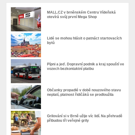
MALL.CZ v brněnském Centru Vídeňská
otevírá svůj první Mega Shop
Lidé se mohou hlásit o patnáct startovacích
bytů
Pípni a jeď. Dopravní podnik a kraj spouští ve
vozech bezkontaktní platbu
Občanky propadlé v době nouzového stavu
neplatí, platnost řidičáků se prodloužila
Grilování si v Brně užije víc lidí. Na přehradě
přibudou tři veřejné grily