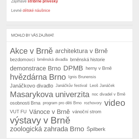
Zajímavé
stříbrné přívěsky
Levné
dětské náušnice
MOHLO BY VÁS ZAJÍMAT:
Akce v Brně
architektura v Brně
bezdomovci
brněnská historie
brněnská divadla
DPMB
demonstrace Brno
herny v Brně
hvězdárna Brno
Ignis Brunensis
Janáčkovo divadlo
Janáčkův festival
Leoš Janáček
Masarykova univerzita
noc divadel v Brně
video
osobnosti Brna
program pro děti Brno
rozhovory
Vánoce v Brně
VUT FU
vánoční strom
výstavy v Brně
zoologická zahrada Brno
Špilberk