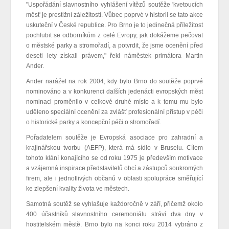
"Uspořádání slavnostního vyhlášení vítězů soutěže 'kvetoucích
měst' je prestižní záležitostí. Vůbec poprvé v historii se tato akce
uskuteční v České republice. Pro Brno je to jedinečná příležitost
pochlubit se odborníkům z celé Evropy, jak dokážeme pečovat
o městské parky a stromořadí, a potvrdit, že jsme ocenění před
deseti lety získali právem," řekl náměstek primátora Martin
Ander.
Ander narážel na rok 2004, kdy bylo Brno do soutěže poprvé
nominováno a v konkurenci dalších jedenácti evropských měst
nominaci proměnilo v celkové druhé místo a k tomu mu bylo
uděleno speciální ocenění za zvlášť profesionální přístup v péči
o historické parky a koncepční péči o stromořadí.
Pořadatelem soutěže je Evropská asociace pro zahradní a
krajinářskou tvorbu (AEFP), která má sídlo v Bruselu. Cílem
tohoto klání konajícího se od roku 1975 je především motivace
a vzájemná inspirace představitelů obcí a zástupců soukromých
firem, ale i jednotlivých občanů v oblasti spolupráce směřující
ke zlepšení kvality života ve městech.
Samotná soutěž se vyhlašuje každoročně v září, přičemž okolo
400 účastníků slavnostního ceremoniálu stráví dva dny v
hostitelském městě. Brno bylo na konci roku 2014 vybráno z