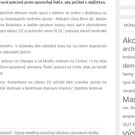
ní policisté proto upozorňují řidiče, aby počítali s objížďkou.
lničním tělesem bude sjezd z dálnice ve směru z Bratislavy na
ž na následujícím možném sjezdu - Nákupní zóna Brno–jih, kterým
MOHLO
 na Bratislavu a dalším sjezdem budou moci sjet k obchodnímu
jící dálnici D2 a rychlostní silnici R 52," popsala mluvčí brněnské
Akc
otisměru. V důsledku této objízdné trasy lze na celém dopravním
arch
v odpolední špičce.
brněns
e jedoucí od Olympie a od Modřic směrem na Chrlice, i ti by však
demo
 řízen kyvadlově semafory. Řidiči jedoucí od Chrlic však po mostě
sy
herny
Ignis 
ce. Komplikace na dálnici D2 přináší také uzavírka sjezdu na
edně sledovali a dodržovali dopravní značení," doplnila Vedrová.
Janáčk
Mas
noc di
progra
VUT 
vý
lackout". Výpad elektřiny nacvičují všechny záchranné složky