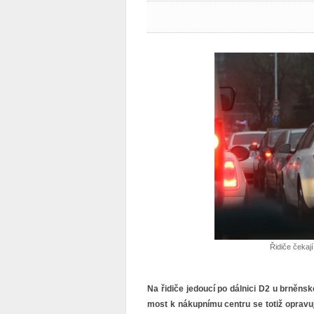
Řidiče čekají
Na řidiče jedoucí po dálnici D2 u brněnsk
most k nákupnímu centru se totiž opravuj