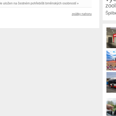
de uložen na čestném pohřebišti brněnských osobností »
zoo
Špilb
zpátky nahoru