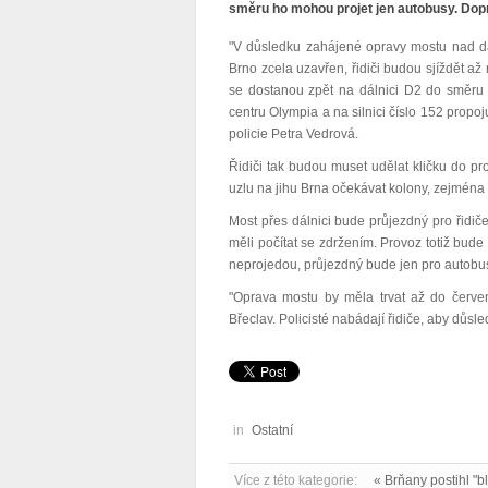
směru ho mohou projet jen autobusy. Doprav
"V důsledku zahájené opravy mostu nad dá
Brno zcela uzavřen, řidiči budou sjíždět a
se dostanou zpět na dálnici D2 do směru
centru Olympia a na silnici číslo 152 propoju
policie Petra Vedrová.
Řidiči tak budou muset udělat kličku do pr
uzlu na jihu Brna očekávat kolony, zejména 
Most přes dálnici bude průjezdný pro řidič
měli počítat se zdržením. Provoz totiž bude
neprojedou, průjezdný bude jen pro autobu
"Oprava mostu by měla trvat až do červen
Břeclav. Policisté nabádají řidiče, aby důsl
in
Ostatní
Více z této kategorie:
« Brňany postihl "b