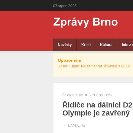
07
srpen
2026
Novinky
Krimi
Kultura
Info z
Upozornění
JUser: :_load: Nelze nahrát uživatele s ID: 28
ČTVRTEK, 02 DUBEN 2015 11:25
Řidiče na dálnici D
Olympie je zavřený
NAPSAL(A)