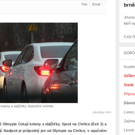
brně
Tisk
Email
Jihomo
kteří v
Celý čl
DOPO
Kvalit
Stříbr
Statik
Přípra
Dáms
 kolony a objížďky. Ilustrační snímek.
Luxus, 
pixabay.com
Zajím
é Olmypie čekají kolony a objížďky. Sjezd na Chrlice (Exit 3) a
Levné
í. Nadjezd je průjezdný jen od Olympie na Chrlice, v opačném