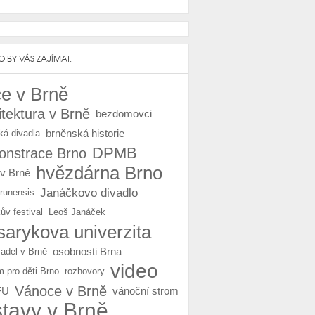
 BY VÁS ZAJÍMAT:
e v Brně
itektura v Brně
bezdomovci
brněnská historie
ká divadla
DPMB
nstrace Brno
hvězdárna Brno
 v Brně
Janáčkovo divadlo
Brunensis
ův festival
Leoš Janáček
arykova univerzita
osobnosti Brna
vadel v Brně
video
m pro děti Brno
rozhovory
Vánoce v Brně
FU
vánoční strom
stavy v Brně