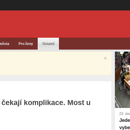
 města
Pro ženy
Ostatní
×
2 čekají komplikace. Most u
23. ún
Jede
vybe