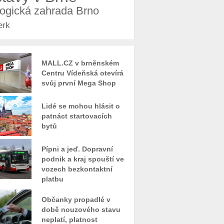
logická zahrada Brno
erk
MALL.CZ v brněnském
Centru Vídeňská otevírá
svůj první Mega Shop
Lidé se mohou hlásit o
patnáct startovacích
bytů
Pípni a jeď. Dopravní
podnik a kraj spouští ve
vozech bezkontaktní
platbu
Občanky propadlé v
době nouzového stavu
neplatí, platnost