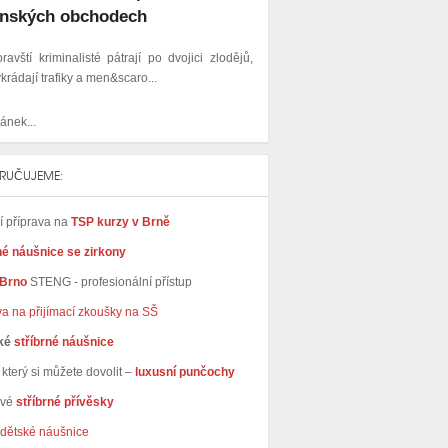
nských obchodech
ravští kriminalisté pátrají po dvojici zlodějů,
ykrádají trafiky a men&scaro...
ánek...
RUČUJEME:
ní příprava na
TSP kurzy v Brně
né náušnice se zirkony
 Brno
STENG - profesionální přístup
va na přijímací zkoušky na SŠ
ké
stříbrné náušnice
který si můžete dovolit –
luxusní punčochy
avé
stříbrné přívěsky
dětské náušnice