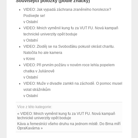
Související položky (podle značky)
VIDEO: Jak vypadá záchrana zraněného horolezce?
Podívejte se!
v
Ostatní
VIDEO: Mnich vyměnil kung fu za VUT FU. Nová kampaň
technické univerzity opět boduje
v
Ostatní
VIDEO: Zloděj se na Svoboďáku pokusil okrást charitu.
Natočila ho ale kamera
v
Krimi
VIDEO: Při prvním požáru v novém roce lehla popelem
chatka v Juliánově
v
Ostatní
VIDEO: Muže v divadle zamkli na záchodě. O pomoc musel
volat strážníkům
v
Ostatní
Více z této kategorie:
« VIDEO: Mnich vyměnil kung fu za VUT FU. Nová kampaň
technické univerzity opět boduje
Káva a řemeslníci všeho druhu na jednom místě. Do Brna míří
OpraKavárna »