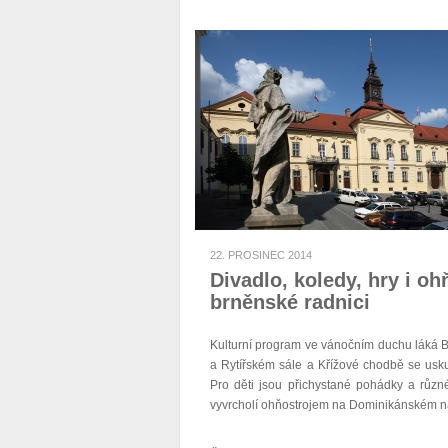
22. PROSINEC 2014
Divadlo, koledy, hry i o
brněnské radnici
Kulturní program ve vánočním duchu láká
a Rytířském sále a Křížové chodbě se usku
Pro děti jsou přichystané pohádky a různ
vyvrcholí ohňostrojem na Dominikánském n