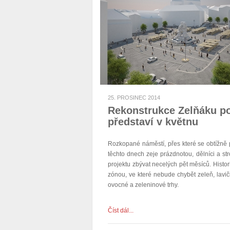
25. PROSINEC 2014
Rekonstrukce Zelňáku po
představí v květnu
Rozkopané náměstí, přes které se obtížně p
těchto dnech zeje prázdnotou, dělníci a st
projektu zbývat necelých pět měsíců. Histo
zónou, ve které nebude chybět zeleň, lavič
ovocné a zeleninové trhy.
Číst dál...