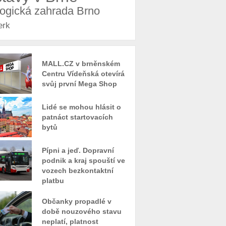
logická zahrada Brno
erk
MALL.CZ v brněnském
Centru Vídeňská otevírá
svůj první Mega Shop
Lidé se mohou hlásit o
patnáct startovacích
bytů
Pípni a jeď. Dopravní
podnik a kraj spouští ve
vozech bezkontaktní
platbu
Občanky propadlé v
době nouzového stavu
neplatí, platnost