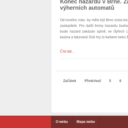
Konec hazardu v Brně. Za
výherních automatů
Od nového roku by mělo být Brno zcela bez h
zastupitelé. Pro další formy hazardu budo
bude hazard zakázán úplně, ve čtyřech 
kasina a takzvané živé hry (s kartami nebo 
Číst dál...
Začátek
Předchozí
5
6
O webu
Mapa webu