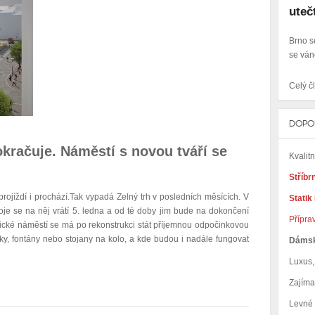
uteč
Brno s
se ván
Celý čl
DOPO
kračuje. Náměstí s novou tváří se
Kvalit
Stříbr
rojíždí i prochází.Tak vypadá Zelný trh v posledních měsících. V
Statik
roje se na něj vrátí 5. ledna a od té doby jim bude na dokončení
Přípra
rické náměstí se má po rekonstrukci stát příjemnou odpočinkovou
ky, fontány nebo stojany na kolo, a kde budou i nadále fungovat
Dáms
Luxus, 
Zajím
Levné