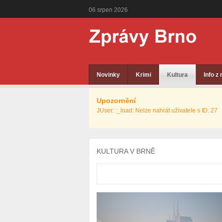
06
srpen
2026
Novinky
Krimi
Kultura
Info z
Upozornění
JUser: :_load: Nelze nahrát uživatele s ID: 27
KULTURA V BRNĚ