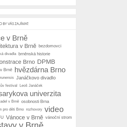
 BY VÁS ZAJÍMAT:
e v Brně
itektura v Brně
bezdomovci
brněnská historie
ká divadla
DPMB
nstrace Brno
hvězdárna Brno
 v Brně
Janáčkovo divadlo
Brunensis
ův festival
Leoš Janáček
arykova univerzita
osobnosti Brna
vadel v Brně
video
m pro děti Brno
rozhovory
Vánoce v Brně
FU
vánoční strom
stavy v Brně