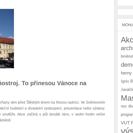
MOHLO
Akc
arch
brněns
demo
herny
Ignis 
hňostroj. To přinesou Vánoce na
Janáčk
Mas
 Brňany den před Štědrým dnem na Novou radnici. Ve Sněmovním
noc di
teční hudební a divadelní vystoupení, prezentace nebo výstavy.
progra
é soutěže. Akce začíná o půl desáté ráno, v sedm hodin večer
áměstí.
VUT 
vý