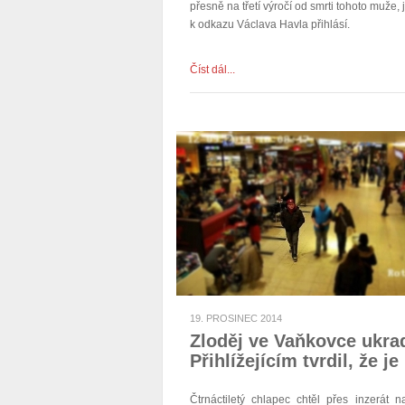
přesně na třetí výročí od smrti tohoto muže
k odkazu Václava Havla přihlásí.
Číst dál...
19. PROSINEC 2014
Zloděj ve Vaňkovce ukrad
Přihlížejícím tvrdil, že je
Čtrnáctiletý chlapec chtěl přes inzerát 