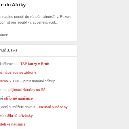
te do Afriky
e naplno ponoří do vánoční atmosféry. Rozsvítí
oční strom republiky, adventn&iacut...
ánek...
RUČUJEME:
ní příprava na
TSP kurzy v Brně
né náušnice se zirkony
 Brno
STENG - profesionální přístup
va na přijímací zkoušky na SŠ
ké
stříbrné náušnice
který si můžete dovolit –
luxusní punčochy
avé
stříbrné přívěsky
dětské náušnice