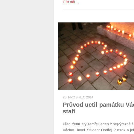
Číst dál...
20. PROSINEC 2014
Průvod uctil památku Vác
staří
Před třemi lety zemřel jeden z nejvýrazněj
Václav Havel. Student Ondřej Puczok a je