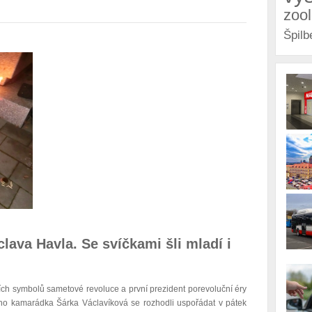
zoo
Špilb
lava Havla. Se svíčkami šli mladí i
ších symbolů sametové revoluce a první prezident porevoluční éry
ho kamarádka Šárka Václavíková se rozhodli uspořádat v pátek