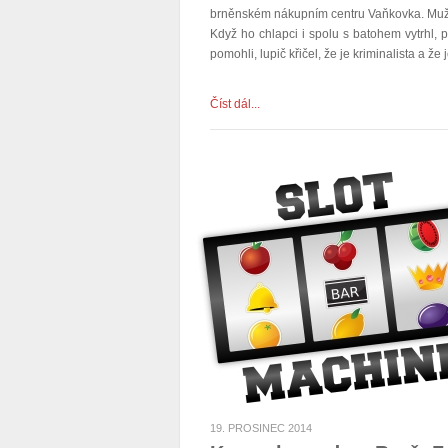
brněnském nákupním centru Vaňkovka. Muž pře
Když ho chlapci i spolu s batohem vytrhl, 
pomohli, lupič křičel, že je kriminalista a ž
Číst dál...
19. PROSINEC 2014