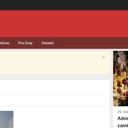
 města
Pro ženy
Ostatní
×
29. li
Adve
zami