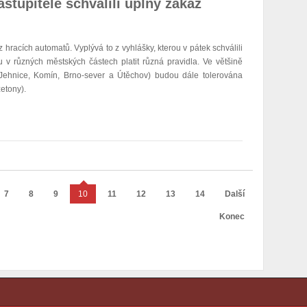
stupitelé schválili úplný zákaz
racích automatů. Vyplývá to z vyhlášky, kterou v pátek schválili
u v různých městských částech platit různá pravidla.
Ve většině
(Jehnice, Komín, Brno-sever a Útěchov) budou
dále tolerována
žetony).
7
8
9
10
11
12
13
14
Další
Konec