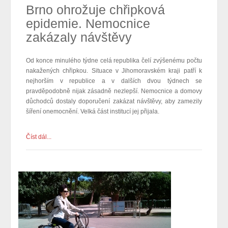
Brno ohrožuje chřipková
epidemie. Nemocnice
zakázaly návštěvy
Od konce minulého týdne celá republika čelí zvýšenému počtu
nakažených chřipkou. Situace v Jihomoravském kraji patří k
nejhorším v republice a v dalších dvou týdnech se
pravděpodobně nijak zásadně nezlepší. Nemocnice a domovy
důchodců dostaly doporučení zakázat návštěvy, aby zamezily
šíření onemocnění. Velká část institucí jej přijala.
Číst dál...