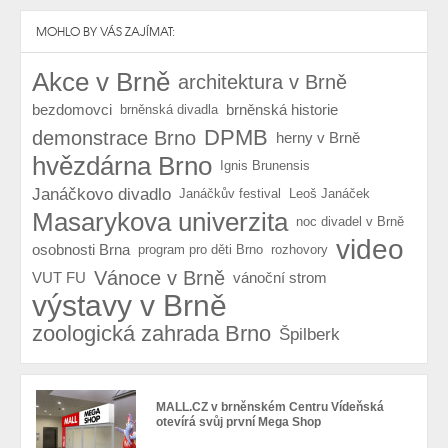
MOHLO BY VÁS ZAJÍMAT:
Akce v Brně
architektura v Brně
bezdomovci
brněnská historie
brněnská divadla
DPMB
demonstrace Brno
herny v Brně
hvězdárna Brno
Ignis Brunensis
Janáčkovo divadlo
Janáčkův festival
Leoš Janáček
Masarykova univerzita
noc divadel v Brně
video
osobnosti Brna
program pro děti Brno
rozhovory
Vánoce v Brně
VUT FU
vánoční strom
výstavy v Brně
zoologická zahrada Brno
Špilberk
MALL.CZ v brněnském Centru Vídeňská
otevírá svůj první Mega Shop