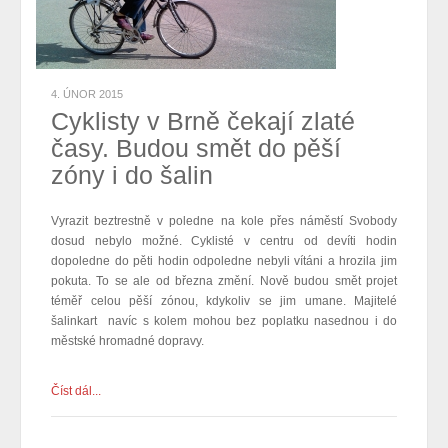
4. ÚNOR 2015
Cyklisty v Brně čekají zlaté
časy. Budou smět do pěší
zóny i do šalin
Vyrazit beztrestně v poledne na kole přes náměstí Svobody
dosud nebylo možné. Cyklisté v centru od devíti hodin
dopoledne do pěti hodin odpoledne nebyli vítáni a hrozila jim
pokuta. To se ale od března změní. Nově budou smět projet
téměř celou pěší zónou, kdykoliv se jim umane. Majitelé
šalinkart navíc s kolem
mohou
bez poplatku
nasednou
i do
městské hromadné dopravy.
Číst dál...