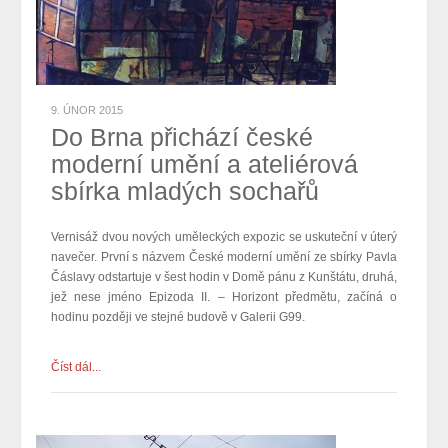
9. ÚNOR 2015
Do Brna přichází české
moderní umění a ateliérová
sbírka mladých sochařů
Vernisáž dvou nových uměleckých expozic se uskuteční v úterý
navečer. První s názvem České moderní umění ze sbírky Pavla
Čáslavy odstartuje v šest hodin v Domě pánu z Kunštátu, druhá,
jež nese jméno Epizoda II. – Horizont předmětu, začíná o
hodinu později ve stejné budově v Galerii G99.
Číst dál...