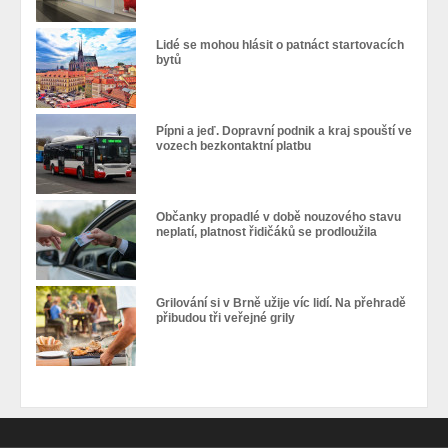
Lidé se mohou hlásit o patnáct startovacích
bytů
Pípni a jeď. Dopravní podnik a kraj spouští ve
vozech bezkontaktní platbu
Občanky propadlé v době nouzového stavu
neplatí, platnost řidičáků se prodloužila
Grilování si v Brně užije víc lidí. Na přehradě
přibudou tři veřejné grily