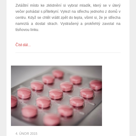
Zvláštní místo ke zklidnění si vybral mladík, který se v úterý
večer pohádal s přítelkyní. Vylezl na střechu jednoho z domů v
centru. Když se chtěl vrátit zpět do tepla, všiml si, že je střecha
namrzlá a dostal strach. Vystrašený a prokřehlý zavolal na
tísňovou linku.
Číst dál...
4. ÚNOR 2015