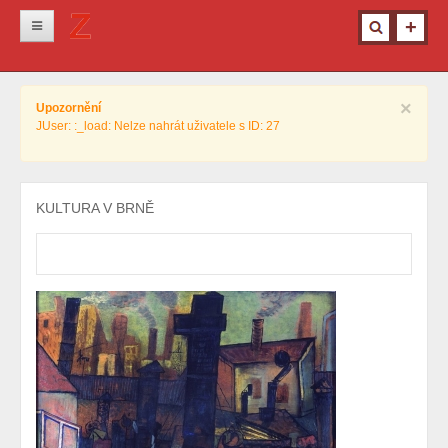
Novinky
×
Upozornění
Krimi
JUser: :_load: Nelze nahrát uživatele s ID: 27
Kultura
Info z města
KULTURA V BRNĚ
Pro ženy
Ostatní