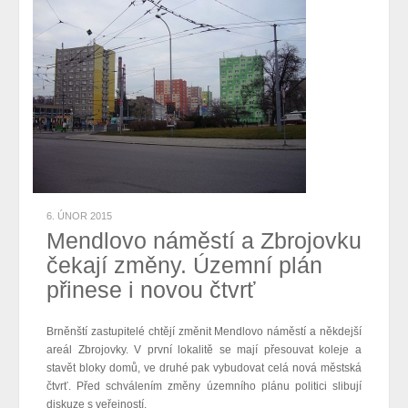
6. ÚNOR 2015
Mendlovo náměstí a Zbrojovku
čekají změny. Územní plán
přinese i novou čtvrť
Brněnští zastupitelé chtějí změnit Mendlovo náměstí a někdejší
areál Zbrojovky. V první lokalitě se mají přesouvat koleje a
stavět bloky domů, ve druhé pak vybudovat celá nová městská
čtvrť. Před schválením změny územního plánu politici slibují
diskuze s veřejností.