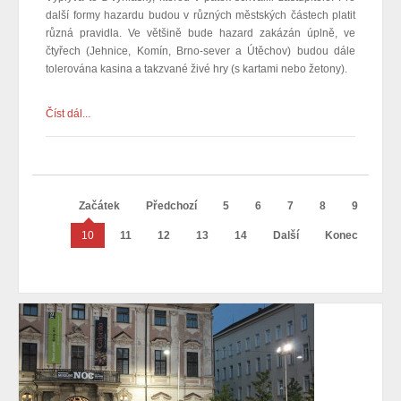
další formy hazardu budou v různých městských částech platit
různá pravidla.
Ve většině bude hazard zakázán úplně, ve
čtyřech (Jehnice, Komín, Brno-sever a Útěchov) budou
dále
tolerována kasina a takzvané živé hry (s kartami nebo žetony).
Číst dál...
Začátek
Předchozí
5
6
7
8
9
10
11
12
13
14
Další
Konec