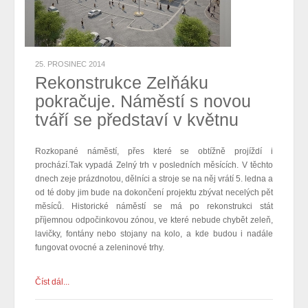
25. PROSINEC 2014
Rekonstrukce Zelňáku
pokračuje. Náměstí s novou
tváří se představí v květnu
Rozkopané náměstí, přes které se obtížně projíždí i
prochází.Tak vypadá Zelný trh v posledních měsících. V těchto
dnech zeje prázdnotou, dělníci a stroje se na něj vrátí 5. ledna a
od té doby jim bude na dokončení projektu zbývat necelých pět
měsíců. Historické náměstí se má po rekonstrukci stát
příjemnou odpočinkovou zónou, ve které nebude chybět zeleň,
lavičky, fontány nebo stojany na kolo, a kde budou i nadále
fungovat ovocné a zeleninové trhy.
Číst dál...