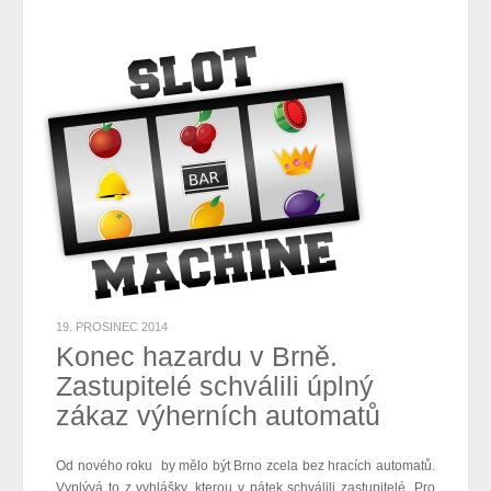
19. PROSINEC 2014
Konec hazardu v Brně.
Zastupitelé schválili úplný
zákaz výherních automatů
Od nového roku by mělo být Brno zcela bez hracích automatů.
Vyplývá to z vyhlášky, kterou v pátek schválili zastupitelé. Pro