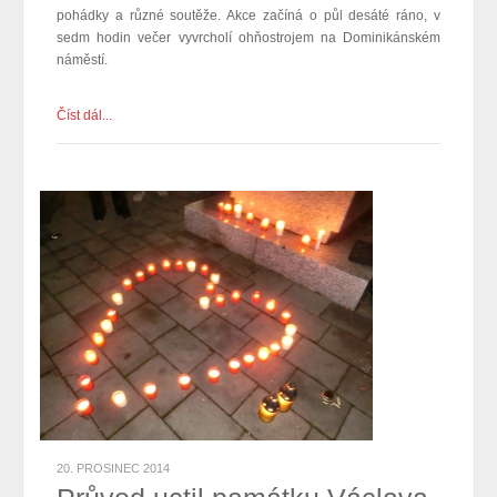
pohádky a různé soutěže. Akce začíná o půl desáté ráno, v
sedm hodin večer vyvrcholí ohňostrojem na Dominikánském
náměstí.
Číst dál...
20. PROSINEC 2014