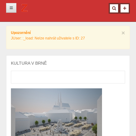
Novinky
×
Upozornění
Krimi
JUser: :_load: Nelze nahrát uživatele s ID: 27
Kultura
Info z města
KULTURA V BRNĚ
Pro ženy
Ostatní