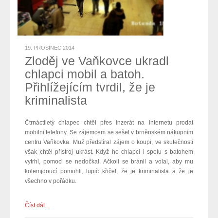
19. PROSINEC 2014
Zloděj ve Vaňkovce ukradl
chlapci mobil a batoh.
Přihlížejícím tvrdil, že je
kriminalista
Čtrnáctiletý chlapec chtěl přes inzerát na internetu prodat
mobilní telefony. Se zájemcem se sešel v brněnském nákupním
centru Vaňkovka. Muž předstíral zájem o koupi, ve skutečnosti
však chtěl přístroj ukrást. Když ho chlapci i spolu s batohem
vytrhl, pomoci se nedočkal. Ačkoli se bránil a volal, aby mu
kolemjdoucí pomohli, lupič křičel, že je kriminalista a že je
všechno v pořádku.
Číst dál...