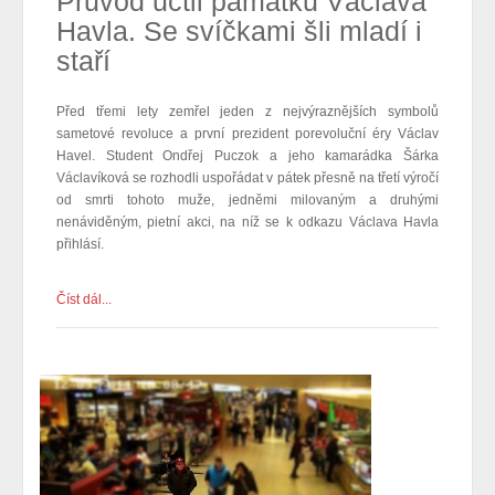
Průvod uctil památku Václava
Havla. Se svíčkami šli mladí i
staří
Před třemi lety zemřel jeden z nejvýraznějších symbolů
sametové revoluce a první prezident porevoluční éry Václav
Havel. Student Ondřej Puczok a jeho kamarádka Šárka
Václavíková se rozhodli uspořádat v pátek přesně na třetí výročí
od smrti tohoto muže, jedněmi milovaným a druhými
nenáviděným, pietní akci, na níž se k odkazu Václava Havla
přihlásí.
Číst dál...