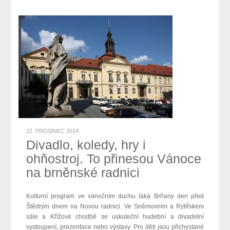
22. PROSINEC 2014
Divadlo, koledy, hry i
ohňostroj. To přinesou Vánoce
na brněnské radnici
Kulturní program ve vánočním duchu láká Brňany den před
Štědrým dnem na Novou radnici. Ve Sněmovním a Rytířském
sále a Křížové chodbě se uskuteční hudební a divadelní
vystoupení, prezentace nebo výstavy. Pro děti jsou přichystané