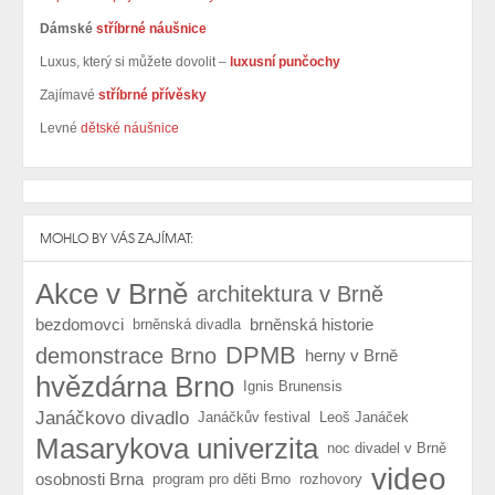
Dámské
stříbrné náušnice
Luxus, který si můžete dovolit –
luxusní punčochy
Zajímavé
stříbrné přívěsky
Levné
dětské náušnice
MOHLO BY VÁS ZAJÍMAT:
Akce v Brně
architektura v Brně
bezdomovci
brněnská historie
brněnská divadla
DPMB
demonstrace Brno
herny v Brně
hvězdárna Brno
Ignis Brunensis
Janáčkovo divadlo
Janáčkův festival
Leoš Janáček
Masarykova univerzita
noc divadel v Brně
video
osobnosti Brna
program pro děti Brno
rozhovory