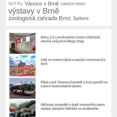
Vánoce v Brně
VUT FU
vánoční strom
výstavy v Brně
zoologická zahrada Brno
Špilberk
MALL.CZ v brněnském Centru Vídeňská
otevírá svůj první Mega Shop
Lidé se mohou hlásit o patnáct startovacích
bytů
Pípni a jeď. Dopravní podnik a kraj spouští ve
vozech bezkontaktní platbu
Občanky propadlé v době nouzového stavu
neplatí, platnost řidičáků se prodloužila