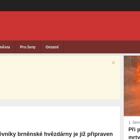
 města
Pro ženy
Ostatní
×
1. čer
Při 
ěvníky brněnské hvězdárny je již připraven
mrt