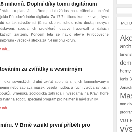
8 milionů. Doplní díky tomu digitárium
ězdárna a planetárium Brno podala žádost na rozšíření a doplnění
ojektu Přírodovědného digitária. Za 17,7 milionu korun z evropských
ndů se tak návštěvníci již na sklonku tohoto roku dočkají nových
MOHLO
edstavení, speciálních projektorů, datové hyperwall a dalších
ikátních zařízení. Koncem léta se navíc otevře Přírodovědné
Akc
nitorium - vědecká stezka za 7,4 milionu korun.
arch
t dál...
brněns
demo
utováním za zvířátky a vesmírným
herny
Ignis 
ohlídka severských druhů zvířat spojená s jejich komentovaným
Janáčk
mením nebo záplava masek, veselá hudba, a ruční výroba svítících
obouků. Brněnská zoologická zahrada i hvězdárna na Kraví horře
Mas
pravily na sobotu speciální program pro nejmenší návštěvníky.
noc di
t dál...
progra
VUT 
smíru. V Brně vznikl první příběh pro
vý