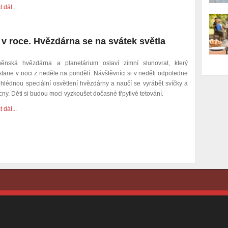
t dál...
 v roce. Hvězdárna se na svátek světla
něnská hvězdárna a planetárium oslaví zimní slunovrat, který
stane v noci z neděle na pondělí. Návštěvníci si v neděli odpoledne
ohlédnou speciální osvětlení hvězdárny a naučí se vyrábět svíčky a
cny. Děti si budou moci vyzkoušet dočasné třpytivé tetování.
t dál...