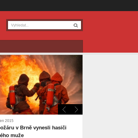
ven 2015
požáru v Brně vynesli hasiči
vého muže