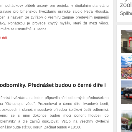
zoo
vní pohádkový příběh určený pro projekci v digitálním planetáriu
ipravuje pro brněnskou hvězdárnu
grafické studio Petra Hlouška.
Špilb
íběh s názvem Se zvířátky o vesmíru zaujme především nejmenší
váky. Pohádkou je provede chytrý myšák, který žil mezi vědci.
emiéra se uskuteční 31. ledna.
t dál...
dborníky. Přednášet budou o černé díře i
něnská hvězdárna na leden připravila sérii odborných přednášek na
ma "Ochutnejte vědu". Prezentovat o černé díře, kvantové teorii,
kroskopech i sluneční soustavě přijedou špičkoví čeští odborníci.
jemci se s nimi dokonce budou moci ponořit hlouběji do
oblematiky a dle zájmů diskutovat. Vstup na všechny čtvrteční
ednášky bude stát 80 korun. Začínat budou v 18:00.