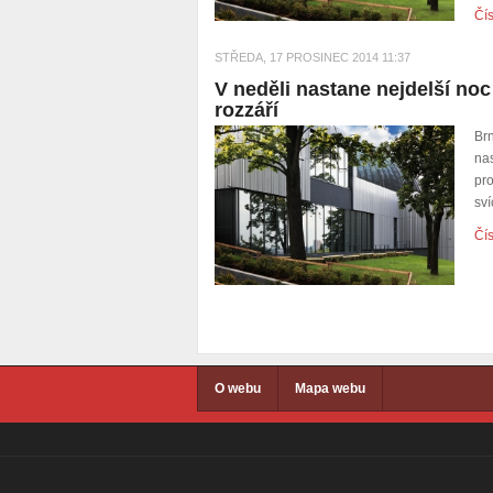
Čís
STŘEDA, 17 PROSINEC 2014 11:37
V neděli nastane nejdelší noc
rozzáří
Br
na
pr
sví
Čís
O webu
Mapa webu