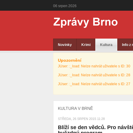
06
srpen
2026
Novinky
Krimi
Kultura
Info z
Upozornění
JUser: :_load: Nelze nahrát uživatele s ID: 30
JUser: :_load: Nelze nahrát uživatele s ID: 28
JUser: :_load: Nelze nahrát uživatele s ID: 27
KULTURA V BRNĚ
STŘEDA, 26 SRPEN 2015 11:28
Blíží se den vědců. Pro návšt