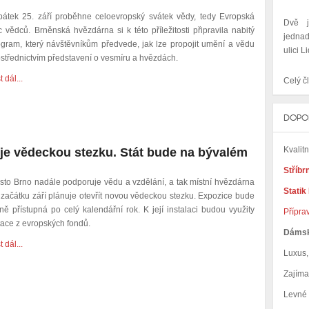
pátek 25. září proběhne celoevropský svátek vědy, tedy Evropská
Dvě j
 vědců. Brněnská hvězdárna si k této příležitosti připravila nabitý
jedna
ogram, který návštěvníkům předvede, jak lze propojit umění a vědu
ulici Li
ostřednictvím představení o vesmíru a hvězdách.
t dál...
Celý čl
DOPO
Kvalit
je vědeckou stezku. Stát bude na bývalém
Stříbr
sto Brno nadále podporuje vědu a vzdělání, a tak místní hvězdárna
Statik
 začátku září plánuje otevřít novou vědeckou stezku. Expozice bude
ně přístupná po celý kalendářní rok. K její instalaci budou využity
Přípra
tace z evropských fondů.
Dáms
t dál...
Luxus, 
Zajím
Levné