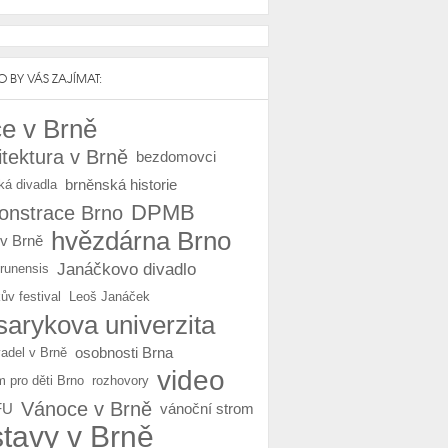
 BY VÁS ZAJÍMAT:
e v Brně
itektura v Brně
bezdomovci
brněnská historie
ká divadla
DPMB
nstrace Brno
hvězdárna Brno
 v Brně
Janáčkovo divadlo
Brunensis
ův festival
Leoš Janáček
arykova univerzita
osobnosti Brna
vadel v Brně
video
m pro děti Brno
rozhovory
Vánoce v Brně
FU
vánoční strom
stavy v Brně