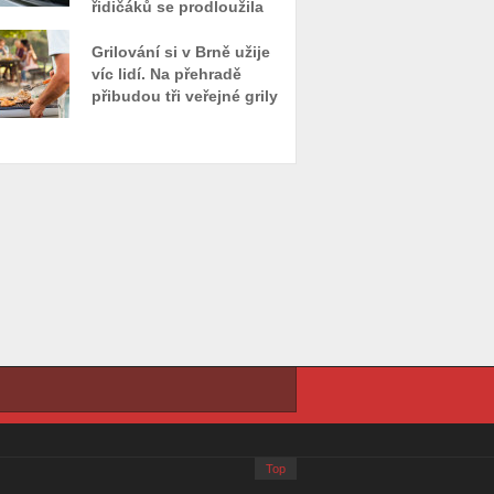
řidičáků se prodloužila
Grilování si v Brně užije
víc lidí. Na přehradě
přibudou tři veřejné grily
Top