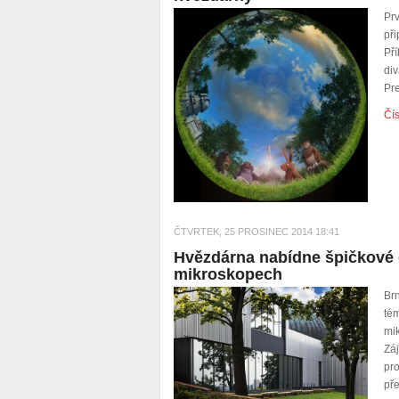
Pr
př
Př
di
Pr
Čís
ČTVRTEK, 25 PROSINEC 2014 18:41
Hvězdárna nabídne špičkové o
mikroskopech
Br
té
mi
Zá
pr
př