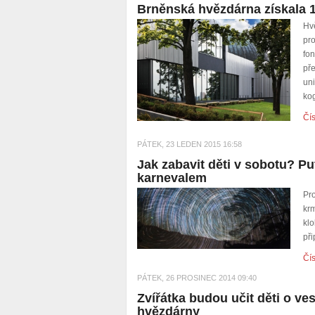
Brněnská hvězdárna získala 1
Hv
pr
fo
př
un
kog
Čís
PÁTEK, 23 LEDEN 2015 16:58
Jak zabavit děti v sobotu? P
karnevalem
Pr
kr
kl
při
Čís
PÁTEK, 26 PROSINEC 2014 09:40
Zvířátka budou učit děti o ve
hvězdárny