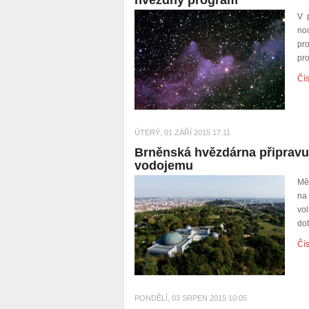
hvězdný program
V 
noc
pr
pr
Čís
ÚTERÝ, 01 ZÁŘÍ 2015 17:11
Brněnská hvězdárna připravu
vodojemu
Mě
na
vol
do
Čís
PONDĚLÍ, 03 SRPEN 2015 10:05