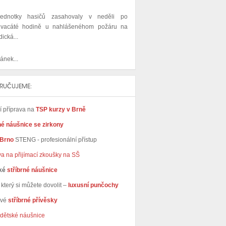
ednotky hasičů zasahovaly v neděli po
dvacáté hodině u nahlášenéhom požáru na
dická...
ánek...
RUČUJEME:
ní příprava na
TSP kurzy v Brně
né náušnice se zirkony
 Brno
STENG - profesionální přístup
va na přijímací zkoušky na SŠ
ké
stříbrné náušnice
který si můžete dovolit –
luxusní punčochy
avé
stříbrné přívěsky
dětské náušnice