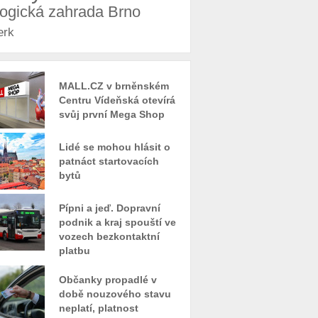
logická zahrada Brno
erk
MALL.CZ v brněnském
Centru Vídeňská otevírá
svůj první Mega Shop
Lidé se mohou hlásit o
patnáct startovacích
bytů
Pípni a jeď. Dopravní
podnik a kraj spouští ve
vozech bezkontaktní
platbu
Občanky propadlé v
době nouzového stavu
neplatí, platnost