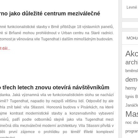
Levné
no jako důležité centrum meziválečné
né funkcionalistické stavby v Brně přibližuje 18 výstavních panelů,
eré si Brňané mohou prohlédnout v Urban centru na Staré radnici.
MOHLO
zornost je věnována vile Tugendhat i dalším mimořádným budovám.
t dál...
Akc
arch
brněns
demo
o třech letech znovu otevírá návštěvníkům
herny
danka. Jaká významná vila ve funkcionalistickém slohu se nachází
Ignis 
Brně? Tugendhat, napadlo by nejspíš většinu lidí. Odpověď by ale
Janáčk
hla znít také: vila Stiassni. Honosná budova v Pisárkách, na které
Mas
ujme kontrast modernistické stavby a konzervativního vybavení
teriérů, patří podle odborníků stejně jako vila Tugendhat mezi
noc di
dinečná díla meziválečné moderní architektury.
Vila Stiassni přivítá v
progra
děli první zájemce o prohlídku po téměř tříleté komplexní