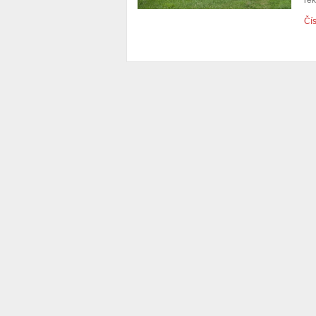
rek
Čís