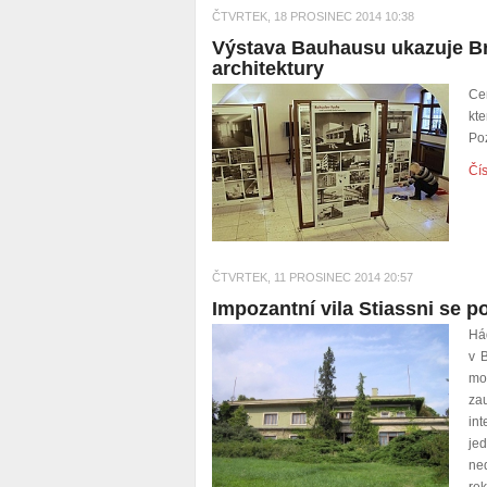
ČTVRTEK, 18 PROSINEC 2014 10:38
Výstava Bauhausu ukazuje Br
architektury
Cen
kt
Po
Čís
ČTVRTEK, 11 PROSINEC 2014 20:57
Impozantní vila Stiassni se p
Há
v 
mo
za
in
je
ne