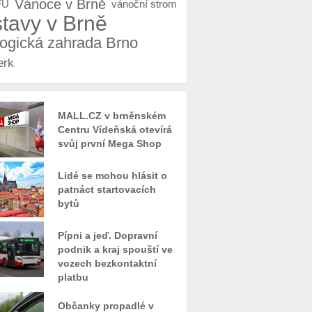
Vánoce v Brně
FU
vánoční strom
stavy v Brně
logická zahrada Brno
erk
MALL.CZ v brněnském
Centru Vídeňská otevírá
svůj první Mega Shop
Lidé se mohou hlásit o
patnáct startovacích
bytů
Pípni a jeď. Dopravní
podnik a kraj spouští ve
vozech bezkontaktní
platbu
Občanky propadlé v