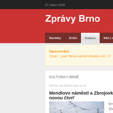
07
srpen
2026
Novinky
Krimi
Kultura
Info z
Upozornění
JUser: :_load: Nelze nahrát uživatele s ID: 27
KULTURA V BRNĚ
PÁTEK, 06 ÚNOR 2015 16:34
Mendlovo náměstí a Zbrojovku
novou čtvrť
Br
Zb