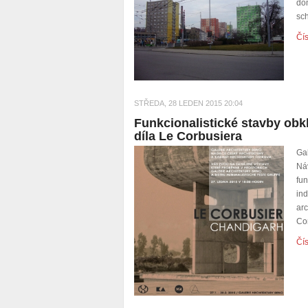
do
sch
Čís
STŘEDA, 28 LEDEN 2015 20:04
Funkcionalistické stavby obk
díla Le Corbusiera
Ga
Ná
fu
in
ar
Co
Čís