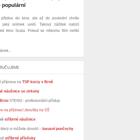
 populární
 přijdou do kina, ale až do poslední chvíle
, jaký snímek uvidí. Takový zážitek nabízí
ké kino Scala. Pokud se někomu film nelíbí
ánek...
RUČUJEME:
ní příprava na
TSP kurzy v Brně
né náušnice se zirkony
 Brno
STENG - profesionální přístup
va na přijímací zkoušky na SŠ
ké
stříbrné náušnice
který si můžete dovolit –
luxusní punčochy
avé
stříbrné přívěsky