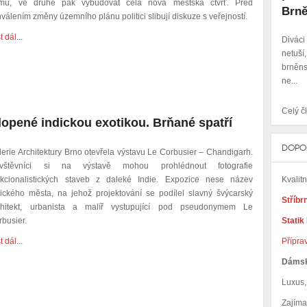
mů, ve druhé pak vybudovat celá nová městská čtvrť. Před
Brně
válením změny územního plánu politici slibují diskuze s veřejností.
t dál...
Diváci
netuší
brněns
ne...
Celý čl
lopené indickou exotikou. Brňané spatří
DOPO
lerie Architektury Brno otevřela výstavu Le Corbusier – Chandigarh.
vštěvníci si na výstavě mohou prohlédnout fotografie
Kvalit
nkcionalistických staveb z daleké Indie.
Expozice nese název
dického města, na jehož projektování se podílel slavný švýcarský
Stříbr
chitekt, urbanista a malíř vystupující pod pseudonymem Le
Statik
rbusier.
Přípra
t dál...
Dáms
Luxus, 
Zajím