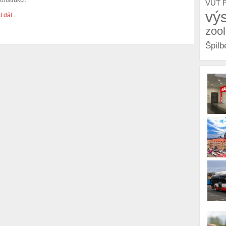
onstrukci.
VUT 
vý
t dál...
zoo
Špilb