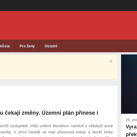
 města
Pro ženy
Ostatní
×
 čekají změny. Územní plán přinese i
26. pr
Vyra
něnští zastupitelé chtějí změnit Mendlovo náměstí a někdejší areál
rojovky. V první lokalitě se mají přesouvat koleje a stavět bloky
přek