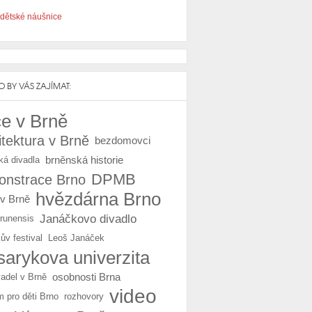
dětské náušnice
 BY VÁS ZAJÍMAT:
e v Brně
itektura v Brně
bezdomovci
brněnská historie
ká divadla
DPMB
nstrace Brno
hvězdárna Brno
 v Brně
Janáčkovo divadlo
Brunensis
ův festival
Leoš Janáček
arykova univerzita
osobnosti Brna
vadel v Brně
video
m pro děti Brno
rozhovory