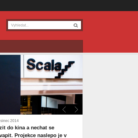
osinec 2014
zit do kina a nechat se
vapit. Projekce naslepo je v