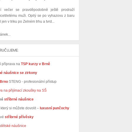
ní večer se pravděpodobně ještě prodraží
řicetiletému muži. Opilý
se
po vyhazovu z baru
l
jen v triku po Zelném trhu a tvrd...
ánek...
RUČUJEME:
ní příprava na
TSP kurzy v Brně
né náušnice se zirkony
 Brno
STENG - profesionální přístup
va na přijímací zkoušky na SŠ
ké
stříbrné náušnice
který si můžete dovolit –
luxusní punčochy
avé
stříbrné přívěsky
dětské náušnice