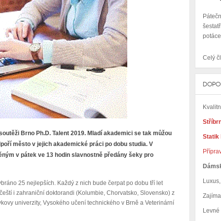
Páteč
šestat
potáce
Celý čl
DOPO
Kvalit
Stříbr
outěži Brno Ph.D. Talent 2019. Mladí akademici se tak můžou
Statik
dpoří město v jejich akademické práci po dobu studia. V
Přípra
ným v pátek ve 13 hodin slavnostně předány šeky pro
Dáms
Luxus, 
bráno 25 nejlepších. Každý z nich bude čerpat po dobu tří let
ští i zahraniční doktorandi (Kolumbie, Chorvatsko, Slovensko) z
Zajím
ovy univerzity, Vysokého učení technického v Brně a Veterinární
Levné