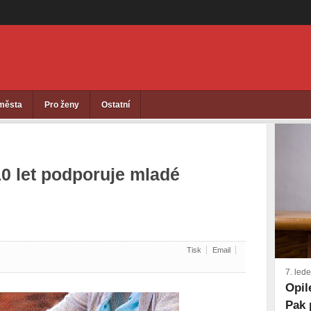
 města
Pro ženy
Ostatní
10 let podporuje mladé
Tisk
Email
7. led
Opil
Pak 