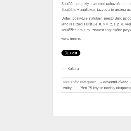
Soutěžní projekty i samotné uchazeče hodnot
Soutěž je v anglickém jazyce a je určena u
Dotaci poskytuje statutární město Brno již o
jeho realizaci zajišťuje JCMM, z. s. p. o. V
soutěžích hraje roli znalost anglického jaz
www.brno.cz
in
Kultura
Více z této kategorie:
« Adventní víkend:
Afriky
Před 75 lety se nacisty okupov