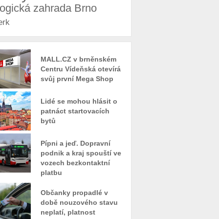
logická zahrada Brno
erk
MALL.CZ v brněnském
Centru Vídeňská otevírá
svůj první Mega Shop
Lidé se mohou hlásit o
patnáct startovacích
bytů
Pípni a jeď. Dopravní
podnik a kraj spouští ve
vozech bezkontaktní
platbu
Občanky propadlé v
době nouzového stavu
neplatí, platnost