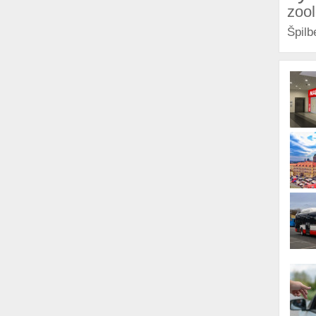
zoo
Špilb