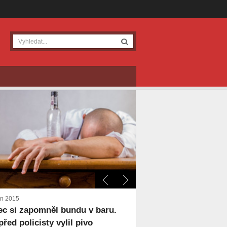
en 2015
ec si zapomněl bundu v baru.
před policisty vylil pivo