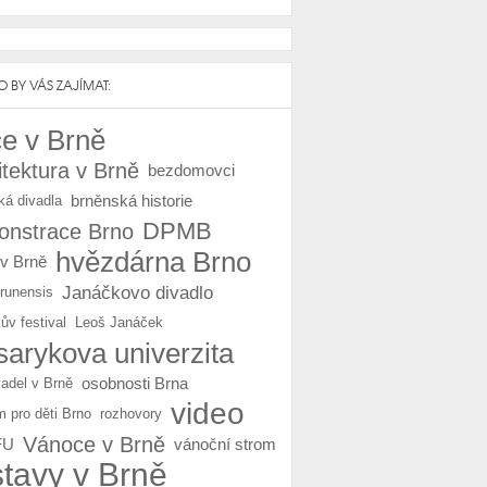
 BY VÁS ZAJÍMAT:
e v Brně
itektura v Brně
bezdomovci
brněnská historie
ká divadla
DPMB
nstrace Brno
hvězdárna Brno
 v Brně
Janáčkovo divadlo
Brunensis
ův festival
Leoš Janáček
arykova univerzita
osobnosti Brna
vadel v Brně
video
m pro děti Brno
rozhovory
Vánoce v Brně
FU
vánoční strom
stavy v Brně