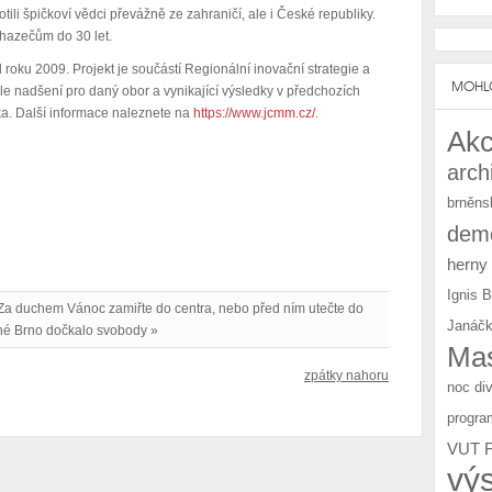
ili špičkoví vědci převážně ze zahraničí, ale i České republiky.
chazečům do 30 let.
d roku 2009. Projekt je součástí Regionální inovační strategie a
MOHLO
edle nadšení pro daný obor a vynikající výsledky v předchozích
yka. Další informace naleznete na
https://www.jcmm.cz/
.
Akc
arch
brněns
demo
herny
Ignis 
 Za duchem Vánoc zamiřte do centra, nebo před ním utečte do
Janáčk
ané Brno dočkalo svobody »
Mas
zpátky nahoru
noc di
progra
VUT 
vý