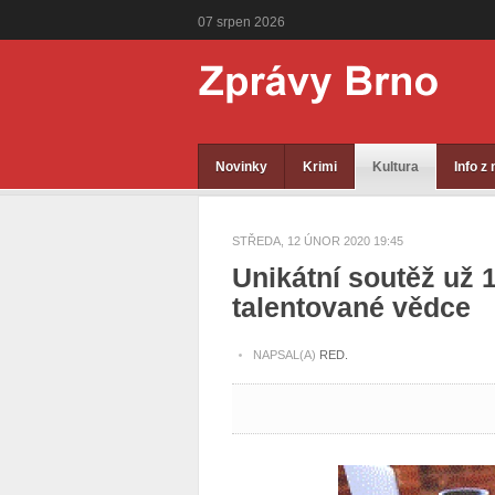
07
srpen
2026
Novinky
Krimi
Kultura
Info z
STŘEDA, 12 ÚNOR 2020 19:45
Unikátní soutěž už 
talentované vědce
NAPSAL(A)
RED.