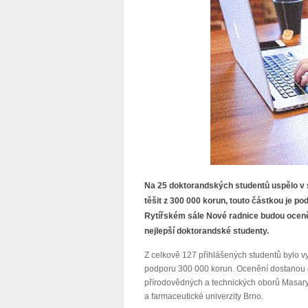
Na 25 doktorandských studentů uspělo v s
těšit z 300 000 korun, touto částkou je po
Rytířském sále Nové radnice budou oceně
nejlepší doktorandské studenty.
Z celkově 127 přihlášených studentů bylo vy
podporu 300 000 korun. Ocenění dostanou če
přírodovědných a technických oborů Masaryk
a farmaceutické univerzity Brno.