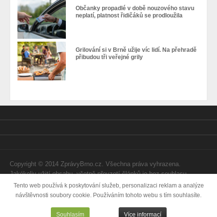
Občanky propadlé v době nouzového stavu
neplatí, platnost řidičáků se prodloužila
Grilování si v Brně užije víc lidí. Na přehradě
přibudou tři veřejné grily
Copyright © 2014 ZprávyBrno.cz. Všechna práva vyhrazena.
Jakékoliv užití obsahu, včetně převzetí článků je bez souhlasu
Webtom Enterprises s.r.o. zapovězeno.
Tento web používá k poskytování služeb, personalizaci reklam a analýze
návštěvnosti soubory cookie. Používáním tohoto webu s tím souhlasíte.
Vytvořila
Internetová agentura Webtom.cz
Souhlasím
Více informací