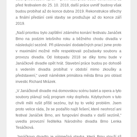
před festivalem do 25. 10. 2018, další práce uvnitř budovy však
budou probíhat až do konce dubna 2019. Rekonstrukce střechy
a finální předání celé stavby se prodlužuje až do konce září
2019.
„Naší prioritou bylo zajištění zdárného konání festivalu Janáček
Brno na podzim letošního roku a běžného chodu divadla v
následující sezóně. Při plánování dodatečných prací jsme proto
v maximální možné míře respektovali požadavky souboru a
provozu divadla. Od listopadu 2018 se díky tomu bude v
Janáčkově divadle opět hrát. Stavební práce budou po dohodě
s vedením divadla probíhat v období mimo zkoušky a
představení,“ uvedl náměstek primátora města Brna pro oblast
investic Richard Mrázek.
„V Janáčkově divadle má domovskou scénu balet a opera a tyto
soubory plánují svůj program roky dopředu. Kdybychom v tuto
chvíli měli rušit příští sezónu, byl by to velký problém. Jsem
proto velice ráda, že se podařilo najít řešení, které neohrozí ani
festival Janáček Brno, ani fungování divadla v další sezóně,“
uvedla provozní ředitelka Národního divadla Brno Lenka
Tesáčková.
„Janáčkovo divadlo je výjimečná stavba, která Brnu slouží již