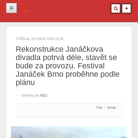
Novinky
Krimi
STŘEDA, 28 ÚNOR 2018 15:30
Kultura
Rekonstrukce Janáčkova
divadla potrvá déle, stavět se
Info z města
bude za provozu. Festival
Pro ženy
Janáček Brno proběhne podle
Ostatní
plánu
NAPSAL(A)
RED.
Tisk
Email