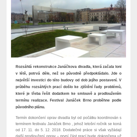
Rozsáhlá rekonstrukce Janáčkova divadla, která začala loni
v létě, potrvá déle, než se původně předpokládalo. Jde o
největší investici do této budovy od dob jejího postavení. V
průběhu rozsáhlých prací došlo ke zjištění řady problémů,
které je třeba řešit dodatkem ke smlouvě a prodloužením
termínu realizace. Festival Janáček Brno proběhne podle
původního plánu.
Termín dokončení oprav divadla byl od počátku koordinován s
termínem festivalu Janáček Brno , jehož letošní ročník se koná
od 17. 11. do 5. 12. 2018. Dodatečné práce si však vyžádají
další prodloužení oprav – první část prací bude dokončena už