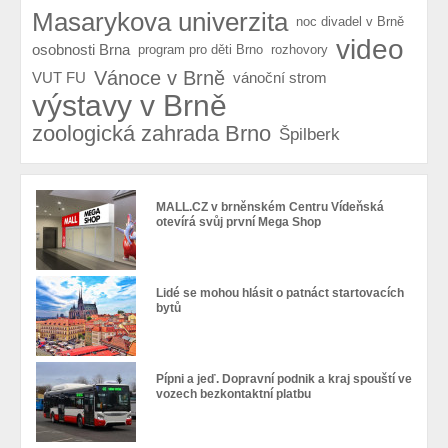
Masarykova univerzita
noc divadel v Brně
video
osobnosti Brna
program pro děti Brno
rozhovory
Vánoce v Brně
VUT FU
vánoční strom
výstavy v Brně
zoologická zahrada Brno
Špilberk
MALL.CZ v brněnském Centru Vídeňská
otevírá svůj první Mega Shop
Lidé se mohou hlásit o patnáct startovacích
bytů
Pípni a jeď. Dopravní podnik a kraj spouští ve
vozech bezkontaktní platbu