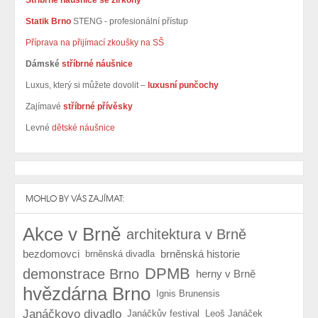
Statik Brno
STENG - profesionální přístup
Příprava na přijímací zkoušky na SŠ
Dámské
stříbrné náušnice
Luxus, který si můžete dovolit –
luxusní punčochy
Zajímavé
stříbrné přívěsky
Levné
dětské náušnice
MOHLO BY VÁS ZAJÍMAT:
Akce v Brně
architektura v Brně
bezdomovci
brněnská historie
brněnská divadla
DPMB
demonstrace Brno
herny v Brně
hvězdárna Brno
Ignis Brunensis
Janáčkovo divadlo
Janáčkův festival
Leoš Janáček