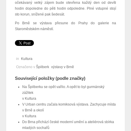
očekávaný velký zájem bude otevřena každý den od devíti
hodin dopoledne do pěti hodin odpoledne. Plné vstupné stojí
sto korun, snížené pak šedesát.
Po Brně se výstava přesune do Prahy do galerie na
Staroměstském náměstí.
in
Kultura
Označeno v
Špilberk
výstavy v Brně
Související položky (podle značky)
Na Špilberku se opět vařilo. A opět to byl gurmánský
zážitek
v
Kultura
V Urban centru začala komiksová výstava. Zachycuje místa
v Brně a okolí
v
Kultura
Do Brna přichází české moderní umění a ateliérová sbírka
mladých sochařů