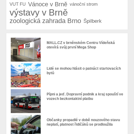
Vánoce v Brně
VUT FU
vánoční strom
výstavy v Brně
zoologická zahrada Brno
Špilberk
MALL.CZ v brněnském Centru Vídeňská
otevírá svůj první Mega Shop
Lidé se mohou hlásit o patnáct startovacích
bytů
Pípni a jeď. Dopravní podnik a kraj spouští ve
vozech bezkontaktní platbu
Občanky propadlé v době nouzového stavu
neplatí, platnost řidičáků se prodloužila