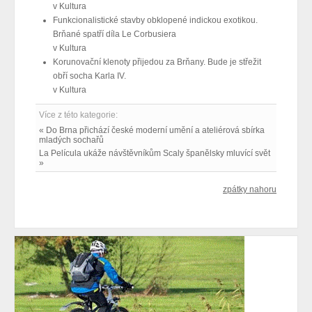
v
Kultura
Funkcionalistické stavby obklopené indickou exotikou.
Brňané spatří díla Le Corbusiera
v
Kultura
Korunovační klenoty přijedou za Brňany. Bude je střežit
obří socha Karla IV.
v
Kultura
Více z této kategorie:
« Do Brna přichází české moderní umění a ateliérová sbírka
mladých sochařů
La Película ukáže návštěvníkům Scaly španělsky mluvící svět
»
zpátky nahoru