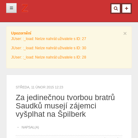
Novinky
×
Upozornění
Krimi
JUser: :_load: Nelze nahrát uživatele s ID: 27
Kultura
JUser: :_load: Nelze nahrát uživatele s ID: 30
Info z města
JUser: :_load: Nelze nahrát uživatele s ID: 28
Pro ženy
Ostatní
STŘEDA, 11 ÚNOR 2015 12:23
Za jedinečnou tvorbou bratrů
Saudků musejí zájemci
vyšplhat na Špilberk
NAPSAL(A)