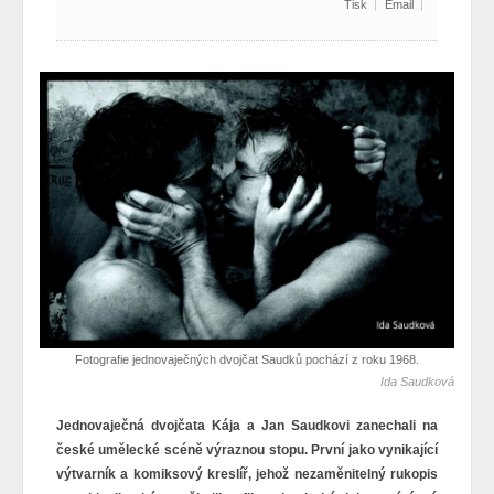
Tisk
Email
Fotografie jednovaječných dvojčat Saudků pochází z roku 1968.
Ida Saudková
Jednovaječná dvojčata Kája a Jan Saudkovi zanechali na
české umělecké scéně výraznou stopu. První jako vynikající
výtvarník a komiksový kreslíř, jehož nezaměnitelný rukopis