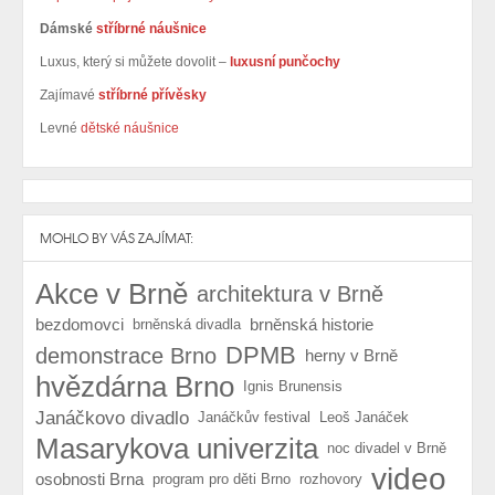
Dámské
stříbrné náušnice
Luxus, který si můžete dovolit –
luxusní punčochy
Zajímavé
stříbrné přívěsky
Levné
dětské náušnice
MOHLO BY VÁS ZAJÍMAT:
Akce v Brně
architektura v Brně
bezdomovci
brněnská historie
brněnská divadla
DPMB
demonstrace Brno
herny v Brně
hvězdárna Brno
Ignis Brunensis
Janáčkovo divadlo
Janáčkův festival
Leoš Janáček
Masarykova univerzita
noc divadel v Brně
video
osobnosti Brna
program pro děti Brno
rozhovory