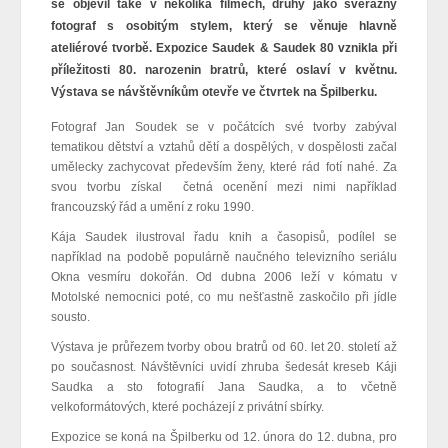
se objevil také v několika filmech, druhý jako svérázný
fotograf s osobitým stylem, který se věnuje hlavně
ateliérové tvorbě. Expozice Saudek & Saudek 80 vznikla při
příležitosti 80. narozenin bratrů, které oslaví v květnu.
Výstava se návštěvníkům otevře ve čtvrtek na Špilberku.
Fotograf Jan Soudek se v počátcích své tvorby zabýval
tematikou dětství a vztahů dětí a dospělých, v dospělosti začal
umělecky zachycovat především ženy, které rád fotí nahé. Za
svou tvorbu získal četná ocenění mezi nimi například
francouzský řád a umění z roku 1990.
Kája Saudek ilustroval řadu knih a časopisů, podílel se
například na podobě populárně naučného televizního seriálu
Okna vesmíru dokořán. Od dubna 2006 leží v kómatu v
Motolské nemocnici poté, co mu nešťastně zaskočilo při jídle
sousto.
Výstava je průřezem tvorby obou bratrů od 60. let 20. století až
po současnost. Návštěvníci uvidí zhruba šedesát kreseb Káji
Saudka a sto fotografií Jana Saudka, a to včetně
velkoformátových, které pocházejí z privátní sbírky.
Expozice se koná na Špilberku od 12. února do 12. dubna, pro