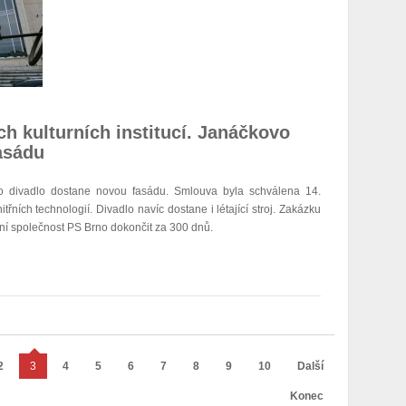
h kulturních institucí. Janáčkovo
asádu
 divadlo dostane novou fasádu. Smlouva byla schválena 14.
itřních technologií. Divadlo navíc dostane i létající stroj. Zakázku
ební společnost PS Brno dokončit za 300 dnů.
2
3
4
5
6
7
8
9
10
Další
Konec