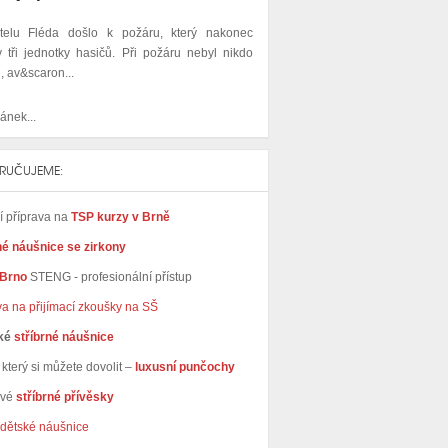
telu Fléda došlo k požáru, který nakonec
y tři jednotky hasičů. Při požáru nebyl nikdo
, av&scaron...
ánek...
RUČUJEME:
ní příprava na
TSP kurzy v Brně
né náušnice se zirkony
 Brno
STENG - profesionální přístup
va na přijímací zkoušky na SŠ
ké
stříbrné náušnice
který si můžete dovolit –
luxusní punčochy
avé
stříbrné přívěsky
dětské náušnice