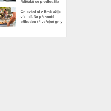
řidičáků se prodloužila
Grilování si v Brně užije
víc lidí. Na přehradě
přibudou tři veřejné grily