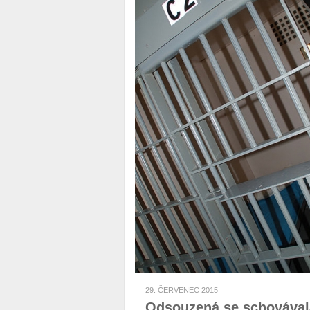
29. ČERVENEC 2015
Odsouzená se schovávala