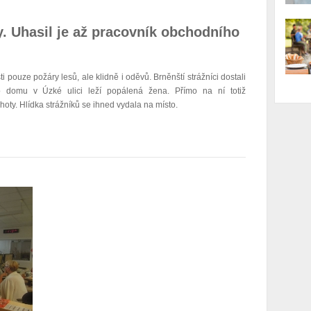
y. Uhasil je až pracovník obchodního
 pouze požáry lesů, ale klidně i oděvů. Brněnští strážníci dostali
o domu v Úzké ulici leží popálená žena. Přímo na ní totiž
oty. Hlídka strážníků se ihned vydala na místo.