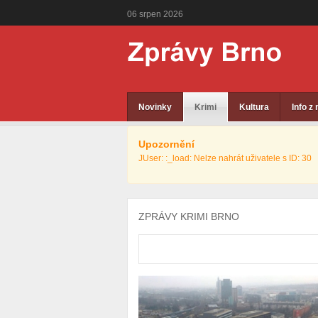
06
srpen
2026
Novinky
Krimi
Kultura
Info z
Upozornění
JUser: :_load: Nelze nahrát uživatele s ID: 30
ZPRÁVY KRIMI BRNO