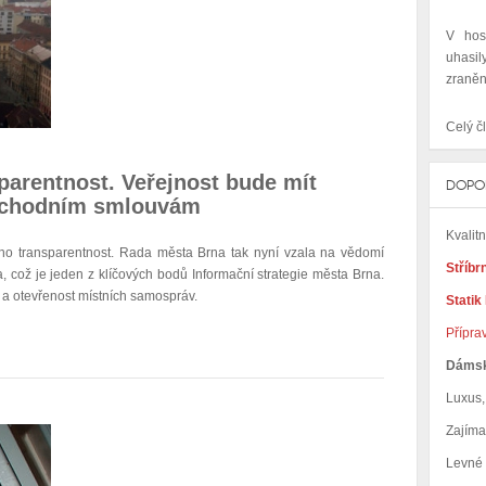
V hos
uhasil
zraněn
Celý čl
parentnost. Veřejnost bude mít
DOPO
obchodním smlouvám
Kvalit
eho transparentnost. Rada města Brna tak nyní vzala na vědomí
Stříbr
a, což je jeden z klíčových bodů Informační strategie města Brna.
 a otevřenost místních samospráv.
Statik
Přípra
Dáms
Luxus, 
Zajím
Levné