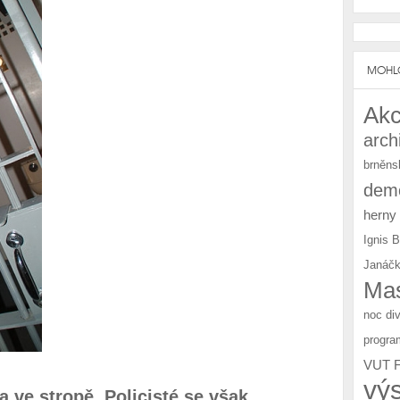
MOHLO
Akc
arch
brněns
demo
herny
Ignis 
Janáčk
Mas
noc di
progra
VUT 
vý
 ve stropě. Policisté se však