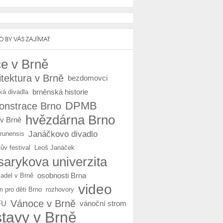
 BY VÁS ZAJÍMAT:
e v Brně
itektura v Brně
bezdomovci
brněnská historie
ká divadla
DPMB
nstrace Brno
hvězdárna Brno
 v Brně
Janáčkovo divadlo
Brunensis
ův festival
Leoš Janáček
arykova univerzita
osobnosti Brna
vadel v Brně
video
m pro děti Brno
rozhovory
Vánoce v Brně
FU
vánoční strom
stavy v Brně