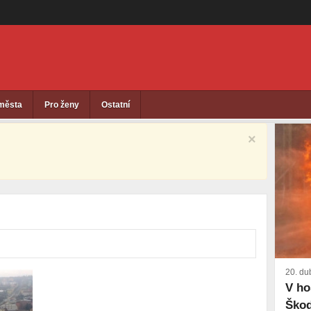
 města
Pro ženy
Ostatní
×
20. du
V ho
Škod