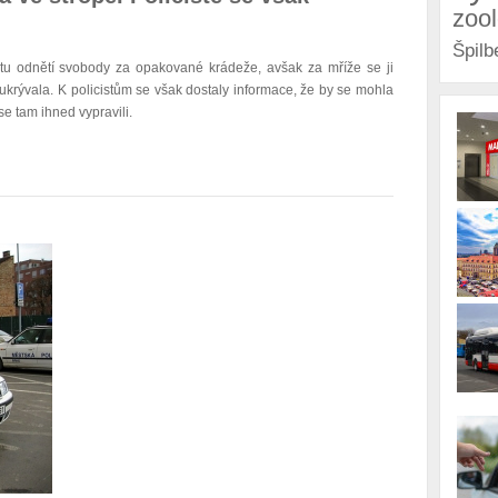
zoo
Špilb
tu odnětí svobody za opakované krádeže, avšak za mříže se ji
krývala. K policistům se však dostaly informace, že by se mohla
e tam ihned vypravili.