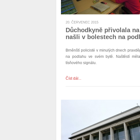
20. ČERVENEC 2015
Důchodkyně přivolala na 
našli v bolestech na pod
Brněnští policisté v minulých dnech pravdě
na podlahu ve svém bytě. Naštěstí měla
tísňového signálu.
Číst dál...