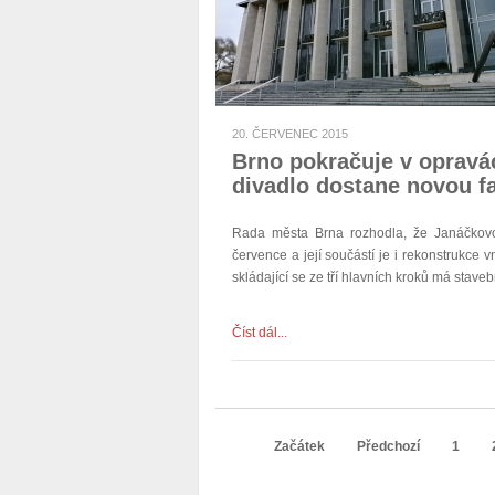
20. ČERVENEC 2015
Brno pokračuje v opravác
divadlo dostane novou f
Rada města Brna rozhodla, že Janáčkovo
července a její součástí je i rekonstrukce vn
skládající se ze tří hlavních kroků má stav
Číst dál...
Začátek
Předchozí
1