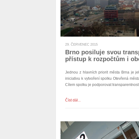
29. ČERVENEC 2015
Brno posiluje svou trans
přístup k rozpočtům i 
Jednou z hlavních priorit města Brna je j
iniciativu k vytvoření spolku Otevřená měst
Cílem spolku je podporovat transparentnost
Číst dál...