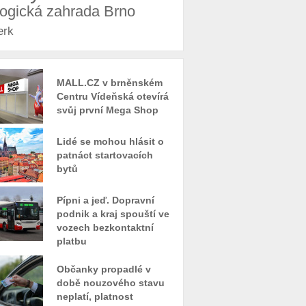
logická zahrada Brno
erk
MALL.CZ v brněnském
Centru Vídeňská otevírá
svůj první Mega Shop
Lidé se mohou hlásit o
patnáct startovacích
bytů
Pípni a jeď. Dopravní
podnik a kraj spouští ve
vozech bezkontaktní
platbu
Občanky propadlé v
době nouzového stavu
neplatí, platnost