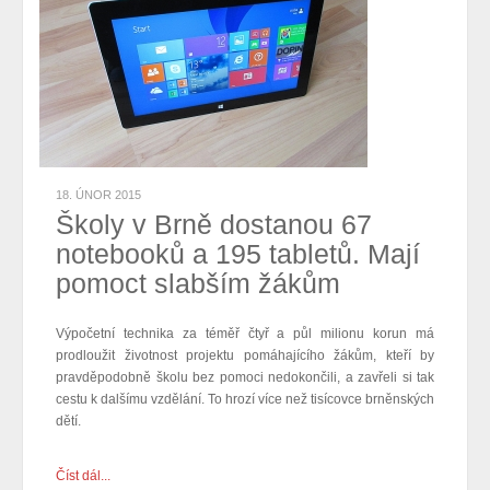
18. ÚNOR 2015
Školy v Brně dostanou 67
notebooků a 195 tabletů. Mají
pomoct slabším žákům
Výpočetní technika za téměř čtyř a půl milionu korun má
prodloužit životnost projektu pomáhajícího žákům, kteří by
pravděpodobně školu bez pomoci nedokončili, a zavřeli si tak
cestu k dalšímu vzdělání. To hrozí více než tisícovce brněnských
dětí.
Číst dál...