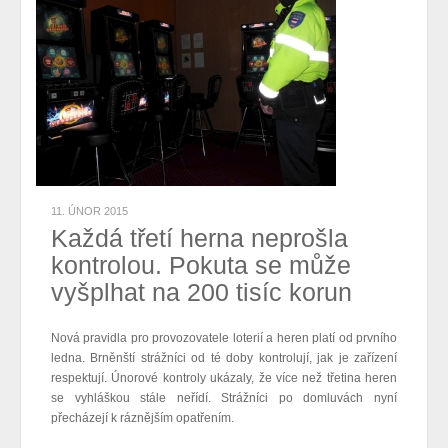
11. ÚNOR 2015
Každá třetí herna neprošla
kontrolou. Pokuta se může
vyšplhat na 200 tisíc korun
Nová pravidla pro provozovatele loterií a heren platí od prvního
ledna. Brněnští strážníci od té doby kontrolují, jak je zařízení
respektují. Únorové kontroly ukázaly, že v
íce než třetina heren
se vyhláškou stále neřídí.
Strážníci po domluvách nyní
přecházejí k ráznějším opatřením.