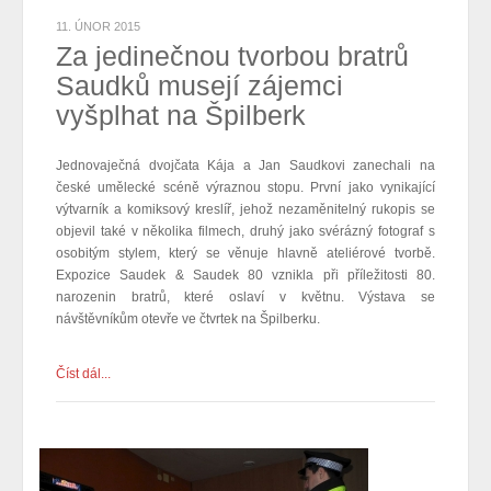
11. ÚNOR 2015
Za jedinečnou tvorbou bratrů
Saudků musejí zájemci
vyšplhat na Špilberk
Jednovaječná dvojčata Kája a Jan Saudkovi zanechali na
české umělecké scéně výraznou stopu. První jako vynikající
výtvarník a komiksový kreslíř, jehož nezaměnitelný rukopis se
objevil také v několika filmech, druhý jako svérázný fotograf s
osobitým stylem, který se věnuje hlavně ateliérové tvorbě.
Expozice Saudek & Saudek 80 vznikla při příležitosti 80.
narozenin bratrů, které oslaví v květnu. Výstava se
návštěvníkům otevře ve čtvrtek na Špilberku.
Číst dál...