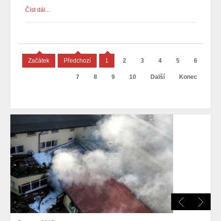
Číst dál...
Začátek
Předchozí
1
2
3
4
5
6
7
8
9
10
Další
Konec