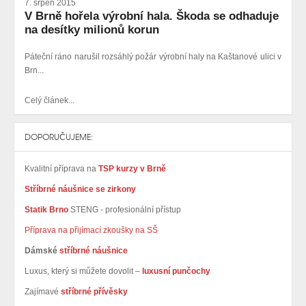
7. srpen 2015
V Brně hořela výrobní hala. Škoda se odhaduje
na desítky milionů korun
Páteční ráno narušil rozsáhlý požár výrobní haly na Kaštanové ulici v
Brn...
Celý článek...
DOPORUČUJEME:
Kvalitní příprava na
TSP kurzy v Brně
Stříbrné náušnice se zirkony
Statik Brno
STENG - profesionální přístup
Příprava na přijímací zkoušky na SŠ
Dámské
stříbrné náušnice
Luxus, který si můžete dovolit –
luxusní punčochy
Zajímavé
stříbrné přívěsky