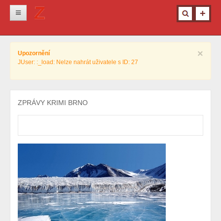
Novinky
×
Upozornění
Krimi
JUser: :_load: Nelze nahrát uživatele s ID: 27
Kultura
Info z města
ZPRÁVY KRIMI BRNO
Pro ženy
Ostatní