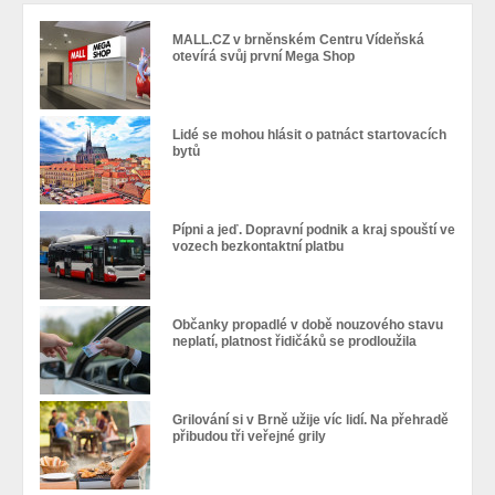
MALL.CZ v brněnském Centru Vídeňská
otevírá svůj první Mega Shop
Lidé se mohou hlásit o patnáct startovacích
bytů
Pípni a jeď. Dopravní podnik a kraj spouští ve
vozech bezkontaktní platbu
Občanky propadlé v době nouzového stavu
neplatí, platnost řidičáků se prodloužila
Grilování si v Brně užije víc lidí. Na přehradě
přibudou tři veřejné grily