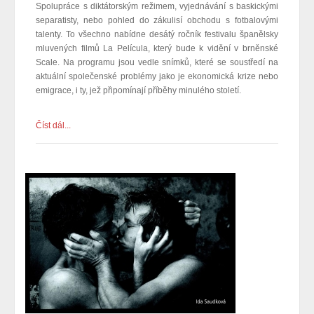
Spolupráce s diktátorským režimem, vyjednávání s baskickými
separatisty, nebo pohled do zákulisí obchodu s fotbalovými
talenty. To všechno nabídne desátý ročník festivalu španělsky
mluvených filmů La Película, který bude k vidění v brněnské
Scale. Na programu jsou vedle snímků, které se soustředí na
aktuální společenské problémy jako je ekonomická krize nebo
emigrace, i ty, jež připomínají příběhy minulého století.
Číst dál...