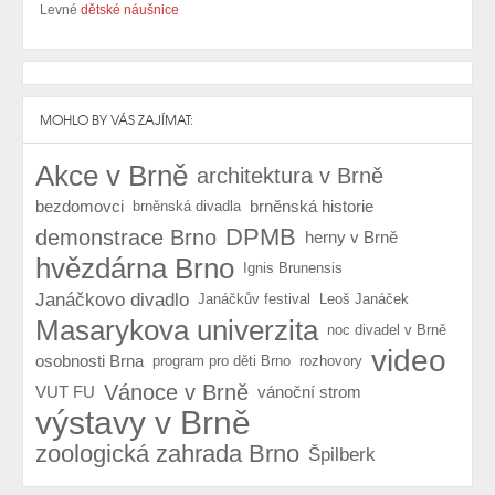
Levné
dětské náušnice
MOHLO BY VÁS ZAJÍMAT:
Akce v Brně
architektura v Brně
bezdomovci
brněnská historie
brněnská divadla
DPMB
demonstrace Brno
herny v Brně
hvězdárna Brno
Ignis Brunensis
Janáčkovo divadlo
Janáčkův festival
Leoš Janáček
Masarykova univerzita
noc divadel v Brně
video
osobnosti Brna
program pro děti Brno
rozhovory
Vánoce v Brně
VUT FU
vánoční strom
výstavy v Brně
zoologická zahrada Brno
Špilberk