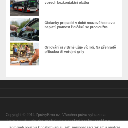
vozech bezkontaktní platbu
Občanky propadlé v době nouzového stavu
neplatí, platnost řidičáků se prodloužila
Grilování si v Brně užije víc lidí. Na přehradě
přibudou tři veřejné grily
Copyright © 2014 ZprávyBrno.cz. Všechna práva vyhrazena.
Jakékoliv užití obsahu, včetně převzetí článků je bez souhlasu
Webtom Enterprises s.r.o. zapovězeno.
Tento web používá k poskytování služeb, personalizaci reklam a analýze