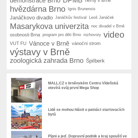
DPMB
demonstrace Brno
herny v Brně
hvězdárna Brno
Ignis Brunensis
Janáčkovo divadlo
Janáčkův festival
Leoš Janáček
Masarykova univerzita
noc divadel v Brně
video
osobnosti Brna
program pro děti Brno
rozhovory
Vánoce v Brně
VUT FU
vánoční strom
výstavy v Brně
zoologická zahrada Brno
Špilberk
MALL.CZ v brněnském Centru Vídeňská
otevírá svůj první Mega Shop
Lidé se mohou hlásit o patnáct startovacích
bytů
Pípni a jeď. Dopravní podnik a kraj spouští ve