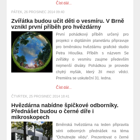
Číst dál...
PÁTEK, 26 PROSINEC 2014 09:40
Zvířátka budou učit děti o vesmíru. V Brně
vznikl první příběh pro hvězdárny
První pohádkový příběh určený pro
projekci v digitálním planetáriu připravuje
pro brněnskou hvězdárnu
grafické studio
Petra Hlouška. Příběh s názvem Se
zvířátky o vesmíru zaujme především
nejmenší diváky. Pohádkou je provede
chytrý myšák, který žil mezi vědci.
Premiéra se uskuteční 31. ledna.
Číst dál...
ČTVRTEK, 25 PROSINEC 2014 18:41
Hvězdárna nabídne špičkové odborníky.
Přednášet budou o černé díře i
mikroskopech
Brněnská hvězdárna na leden připravila
sérii odborných přednášek na téma
"Ochutnejte vědu". Prezentovat o černé