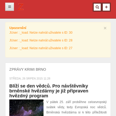
Novinky
×
Upozornění
Krimi
JUser: :_load: Nelze nahrát uživatele s ID: 30
Kultura
JUser: :_load: Nelze nahrát uživatele s ID: 28
Info z města
JUser: :_load: Nelze nahrát uživatele s ID: 27
Pro ženy
Ostatní
ZPRÁVY KRIMI BRNO
STŘEDA, 26 SRPEN 2015 11:28
Blíží se den vědců. Pro návštěvníky
brněnské hvězdárny je již připraven
hvězdný program
V pátek 25. září proběhne celoevropský
svátek vědy, tedy Evropská noc vědců.
Brněnská hvězdárna si k této příležitosti