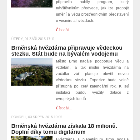
připravila nabitý program, který
návštěvníkům předvede, jak lze propojit
umění a vědu prostřednictvím představení
o vesmíru a hvězdách.
Číst dál...
ÚTERÝ, 01 ZÁŘÍ 2015 17:11
Brněnská hvězdárna připravuje vědeckou
stezku. Stát bude na bývalém vodojemu
Město Brno nadále podporuje vědu a
vzdělání, a tak místní hvězdárna na
začátku září plánuje otevřít novou
vědeckou stezku. Expozice bude volně
přístupná po celý kalendářní rok. K její
instalaci budou využity dotace z
evropských fondů.
Číst dál...
PONDĚLÍ, 03 SRPEN 2015 10:05
Brněnská hvězdárna získala 18 milionů.
Doplní díky tomu digitárium
Hvězdárna a planetárium Brno podala