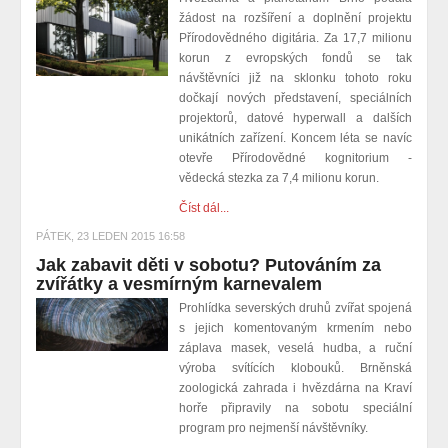
žádost na rozšíření a doplnění projektu
Přírodovědného digitária. Za 17,7 milionu
korun z evropských fondů se tak
návštěvníci již na sklonku tohoto roku
dočkají nových představení, speciálních
projektorů, datové hyperwall a dalších
unikátních zařízení. Koncem léta se navíc
otevře Přírodovědné kognitorium -
vědecká stezka za 7,4 milionu korun.
Číst dál...
PÁTEK, 23 LEDEN 2015 16:58
Jak zabavit děti v sobotu? Putováním za
zvířátky a vesmírným karnevalem
Prohlídka severských druhů zvířat spojená
s jejich komentovaným krmením nebo
záplava masek, veselá hudba, a ruční
výroba svítících klobouků. Brněnská
zoologická zahrada i hvězdárna na Kraví
horře připravily na sobotu speciální
program pro nejmenší návštěvníky.