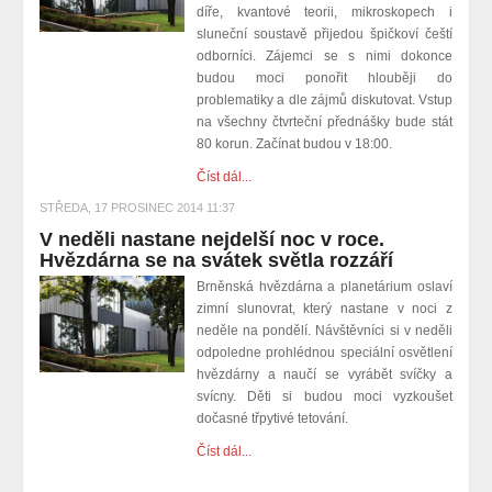
díře, kvantové teorii, mikroskopech i
sluneční soustavě přijedou špičkoví čeští
odborníci. Zájemci se s nimi dokonce
budou moci ponořit hlouběji do
problematiky a dle zájmů diskutovat. Vstup
na všechny čtvrteční přednášky bude stát
80 korun. Začínat budou v 18:00.
Číst dál...
STŘEDA, 17 PROSINEC 2014 11:37
V neděli nastane nejdelší noc v roce.
Hvězdárna se na svátek světla rozzáří
Brněnská hvězdárna a planetárium oslaví
zimní slunovrat, který nastane v noci z
neděle na pondělí. Návštěvníci si v neděli
odpoledne prohlédnou speciální osvětlení
hvězdárny a naučí se vyrábět svíčky a
svícny. Děti si budou moci vyzkoušet
dočasné třpytivé tetování.
Číst dál...