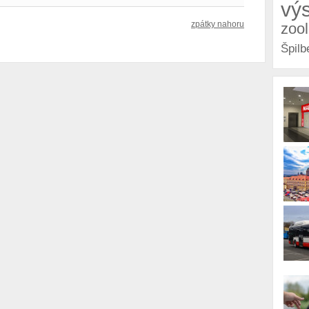
vý
zpátky nahoru
zoo
Špilb