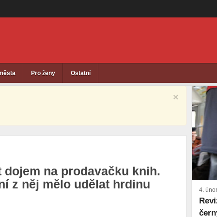
 města
Pro ženy
Ostatní
×
t dojem na prodavačku knih.
 z něj mělo udělat hrdinu
4. úno
Revi
čern