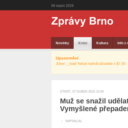
08
srpen
2026
Novinky
Krimi
Kultura
Info z
Upozornění
JUser: :_load: Nelze nahrát uživatele s ID: 30
ÚTERÝ, 07 DUBEN 2015 10:56
Muž se snažil uděla
Vymyšlené přepadení
NAPSAL(A)