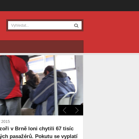
r 2015
zoři v Brně loni chytili 67 tisíc
ých pasažérů. Pokutu se vyplatí