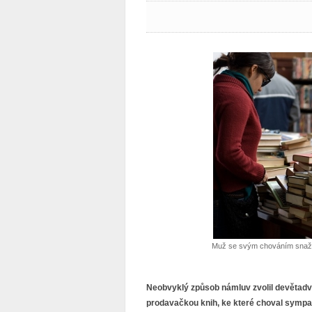
Muž se svým chováním snažil 
Neobvyklý způsob námluv zvolil devětadva
prodavačkou knih, ke které choval sympati