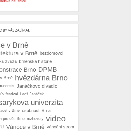
dětské náušnice
 BY VÁS ZAJÍMAT:
e v Brně
itektura v Brně
bezdomovci
brněnská historie
ká divadla
DPMB
nstrace Brno
hvězdárna Brno
 v Brně
Janáčkovo divadlo
Brunensis
ův festival
Leoš Janáček
arykova univerzita
osobnosti Brna
vadel v Brně
video
m pro děti Brno
rozhovory
Vánoce v Brně
FU
vánoční strom