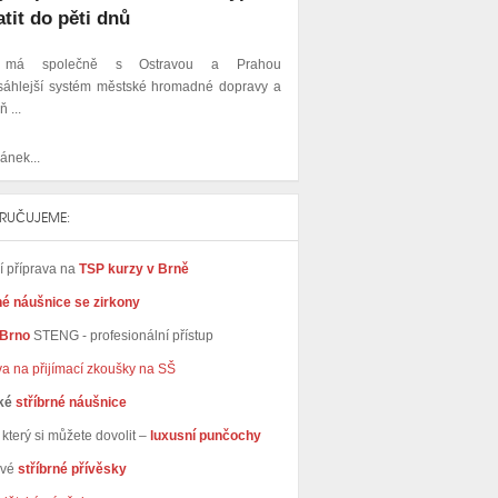
atit do pěti dnů
 má společně s Ostravou a Prahou
sáhlejší systém městské hromadné dopravy a
 ...
ánek...
RUČUJEME:
ní příprava na
TSP kurzy v Brně
né náušnice se zirkony
 Brno
STENG - profesionální přístup
va na přijímací zkoušky na SŠ
ké
stříbrné náušnice
který si můžete dovolit –
luxusní punčochy
avé
stříbrné přívěsky