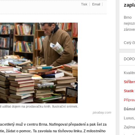
zapl
Tisk
Email
Brno
nejroz
zároveň
Celý čl
DOPO
Kvalit
Stříbr
Statik
Přípra
udělat dojem na prodavačku knih. Ilustrační snímek.
Dáms
pixabay.com
Luxus, 
cetiletý muž v centru Brna. Nafingoval přepadení a pak šel za
Zajím
e, žádat o pomoc. Ta zavolala na tísňovou linku. Z milostného