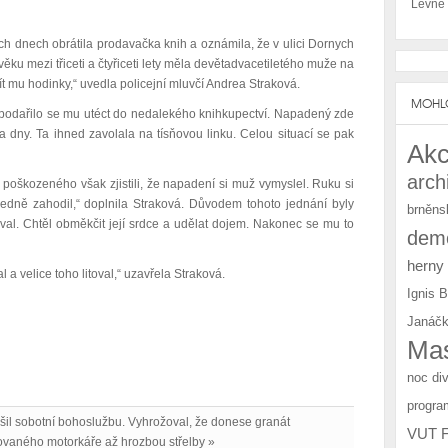
Levné
lých dnech obrátila prodavačka knih a oznámila, že v ulici Dornych
ěku mezi třiceti a čtyřiceti lety měla devětadvacetiletého muže na
zít mu hodinky,“ uvedla policejní mluvčí Andrea Straková.
MOHLO
a podařilo se mu utéct do nedalekého knihkupectví. Napadený zde
 dny. Ta ihned zavolala na tísňovou linku. Celou situací se pak
Akc
arch
 poškozeného však zjistili, že napadení si muž vymyslel. Ruku si
edně zahodil,“ doplnila Straková. Důvodem tohoto jednání byly
brněns
val. Chtěl obměkčit její srdce a udělat dojem. Nakonec se mu to
demo
herny
a velice toho litoval,“ uzavřela Straková.
Ignis 
Janáčk
Mas
noc di
progra
šil sobotní bohoslužbu. Vyhrožoval, že donese granát
VUT 
govaného motorkáře až hrozbou střelby »