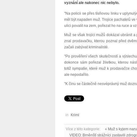
vyznání ale nakonec nic nebylo.
"Na policii se přes tísňovou linku v uplynu
měl být napaden muž. Trojice pachatelů ve v
ulici povalit na zem, pořezat ho na ruce a v
Muž se však trojici mužů dokázal ubránit 
znal prodavačku, kterou poznal před dvěma
začali zabývat kriminalisté.
"Po prověření všech skutečností a výslechu
dokonce sám pořezal žiletkou, kterou násl
totiž sympatie, které muž k prodavačce cho
ale nepodařilo.
"K činu se částečně nesvéprávný muž doznal 
in
Krimi
Více z této kategorie:
« Muž s kyjem naru
VIDEO: Brněnští strážníci zastavili zdro