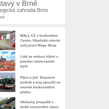
stavy v Brně
logická zahrada Brno
erk
MALL.CZ v brněnském
Centru Vídeňská otevírá
svůj první Mega Shop
Lidé se mohou hlásit o
patnáct startovacích
bytů
Pípni a jeď. Dopravní
podnik a kraj spouští ve
vozech bezkontaktní
platbu
Občanky propadlé v
době nouzového stavu