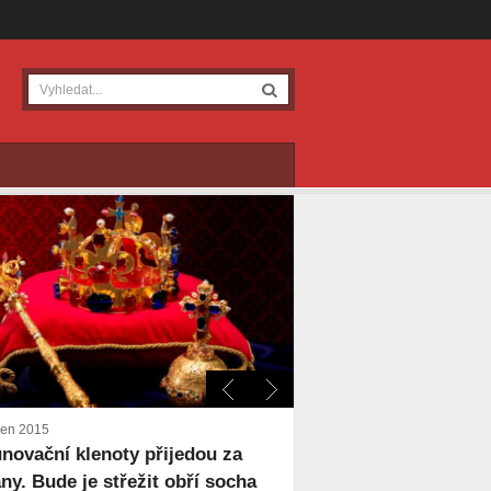
den 2015
novační klenoty přijedou za
ny. Bude je střežit obří socha