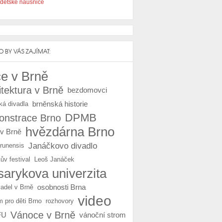
dětské náušnice
 BY VÁS ZAJÍMAT:
e v Brně
itektura v Brně
bezdomovci
brněnská historie
ká divadla
DPMB
nstrace Brno
hvězdárna Brno
 v Brně
Janáčkovo divadlo
Brunensis
ův festival
Leoš Janáček
arykova univerzita
osobnosti Brna
vadel v Brně
video
m pro děti Brno
rozhovory
Vánoce v Brně
FU
vánoční strom