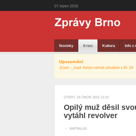
07
srpen
2026
Novinky
Krimi
Kultura
Info z
Upozornění
JUser: :_load: Nelze nahrát uživatele s ID: 28
ÚTERÝ, 24 ÚNOR 2015 12:23
Opilý muž děsil svo
vytáhl revolver
NAPSAL(A)