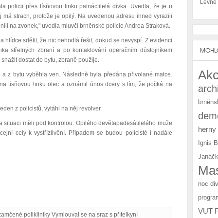
Levné
la policii přes tísňovou linku patnáctiletá dívka. Uvedla, že je u
j má strach, protože je opilý. Na uvedenou adresu ihned vyrazili
onili na zvonek," uvedla mluvčí brněnské policie Andrea Straková.
hlídce sdělil, že nic nehodlá řešit, dokud se nevyspí. Z evidencí
MOHLO
kolika střelných zbraní a po kontaktování operačním důstojníkem
snažit dostat do bytu, zbraně použije.
Akc
ce a z bytu vyběhla ven. Následně byla předána přivolané matce.
na tísňovou linku otec a oznámil únos dcery s tím, že počká na
arch
brněns
eden z policistů, vytáhl na něj revolver.
demo
í a situaci měli pod kontrolou. Opilého devětapadesátiletého muže
herny
icejní cely k vystřízlivění. Případem se budou policisté i nadále
Ignis 
Janáčk
Mas
noc di
progra
VUT 
zamčené polikliniky Vymlouval se na sraz s přítelkyní