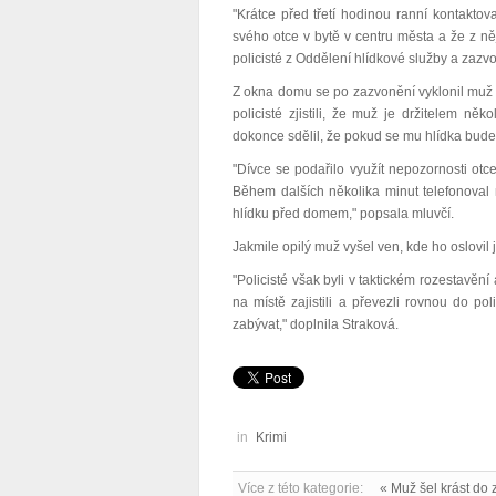
"Krátce před třetí hodinou ranní kontaktova
svého otce v bytě v centru města a že z ně
policisté z Oddělení hlídkové služby a zazv
Z okna domu se po zazvonění vyklonil muž a 
policisté zjistili, že muž je držitelem ně
dokonce sdělil, že pokud se mu hlídka bude 
"Dívce se podařilo využít nepozornosti ot
Během dalších několika minut telefonoval 
hlídku před domem," popsala mluvčí.
Jakmile opilý muž vyšel ven, kde ho oslovil j
"Policisté však byli v taktickém rozestavěn
na místě zajistili a převezli rovnou do pol
zabývat," doplnila Straková.
in
Krimi
Více z této kategorie:
« Muž šel krást do 