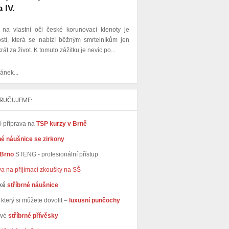
 IV.
t na vlastní oči české korunovací klenoty je
stí, která se nabízí běžným smrtelníkům jen
rát za život. K tomuto zážitku je nevíc po...
ánek...
RUČUJEME:
ní příprava na
TSP kurzy v Brně
né náušnice se zirkony
 Brno
STENG - profesionální přístup
va na přijímací zkoušky na SŠ
ké
stříbrné náušnice
který si můžete dovolit –
luxusní punčochy
avé
stříbrné přívěsky