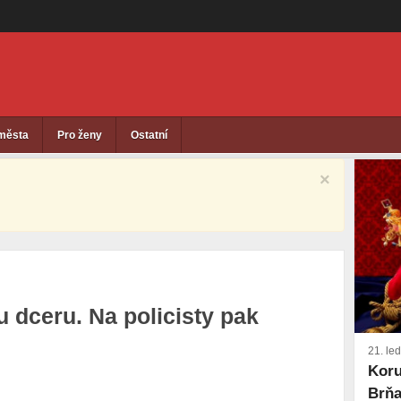
 města
Pro ženy
Ostatní
×
u dceru. Na policisty pak
21. le
Koru
Brňa