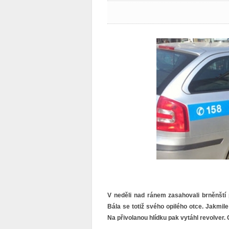
V neděli nad ránem zasahovali brněnští p
Bála se totiž svého opilého otce. Jakmile 
Na přivolanou hlídku pak vytáhl revolver. C