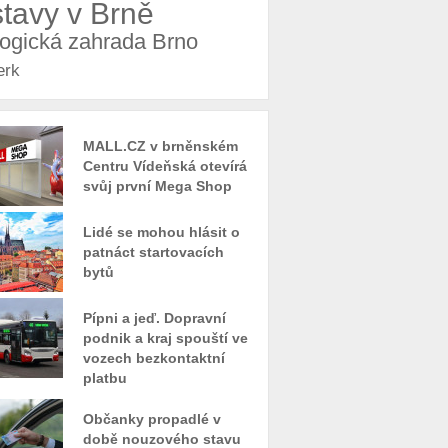
stavy v Brně
logická zahrada Brno
erk
MALL.CZ v brněnském
Centru Vídeňská otevírá
svůj první Mega Shop
Lidé se mohou hlásit o
patnáct startovacích
bytů
Pípni a jeď. Dopravní
podnik a kraj spouští ve
vozech bezkontaktní
platbu
Občanky propadlé v
době nouzového stavu