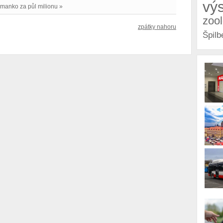
vý
 manko za půl milionu »
zoo
zpátky nahoru
Špilb