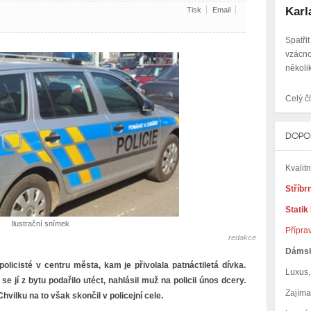
Karla
Tisk
Email
Spatři
vzácno
několik
Celý čl
DOPO
Kvalit
Stříbr
Statik
Ilustrační snímek
Přípra
redakce
Dáms
olicisté v centru města, kam je přivolala patnáctiletá dívka.
Luxus, 
se jí z bytu podařilo utéct, nahlásil muž na policii únos dcery.
Zajím
hvilku na to však skončil v policejní cele.