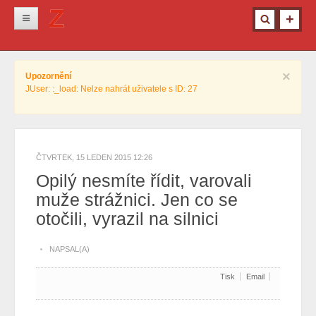
Novinky
×
Upozornění
Krimi
JUser: :_load: Nelze nahrát uživatele s ID: 27
Kultura
Info z města
Pro ženy
ČTVRTEK, 15 LEDEN 2015 12:26
Opilý nesmíte řídit, varovali
Ostatní
muže strážnici. Jen co se
otočili, vyrazil na silnici
NAPSAL(A)
Tisk
Email