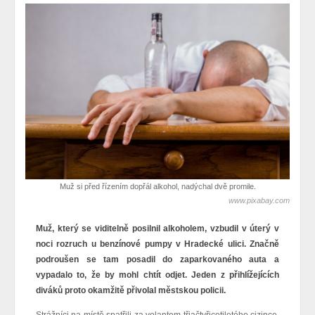
Muž si před řízením dopřál alkohol, nadýchal dvě promile.
www.pixabay.com
Muž, který se viditelně posilnil alkoholem, vzbudil v úterý v
noci rozruch u benzínové pumpy v Hradecké ulici. Značně
podroušen se tam posadil do zaparkovaného auta a
vypadalo to, že by mohl chtít odjet. Jeden z přihlížejících
diváků proto okamžitě přivolal městskou policii.