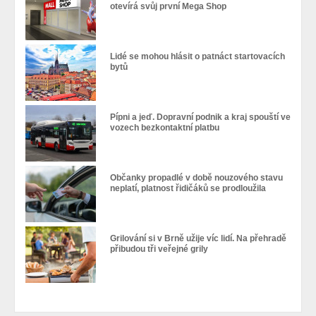
otevírá svůj první Mega Shop
Lidé se mohou hlásit o patnáct startovacích
bytů
Pípni a jeď. Dopravní podnik a kraj spouští ve
vozech bezkontaktní platbu
Občanky propadlé v době nouzového stavu
neplatí, platnost řidičáků se prodloužila
Grilování si v Brně užije víc lidí. Na přehradě
přibudou tři veřejné grily