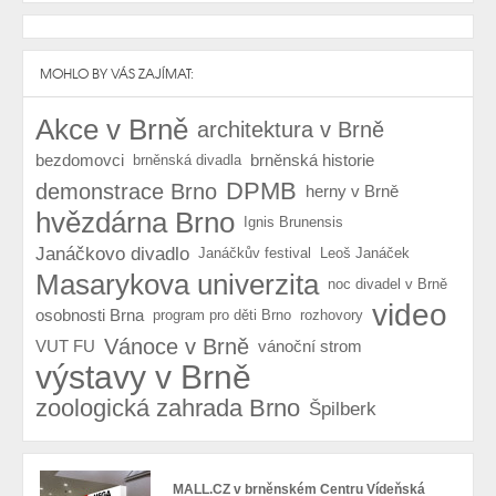
MOHLO BY VÁS ZAJÍMAT:
Akce v Brně
architektura v Brně
bezdomovci
brněnská historie
brněnská divadla
DPMB
demonstrace Brno
herny v Brně
hvězdárna Brno
Ignis Brunensis
Janáčkovo divadlo
Janáčkův festival
Leoš Janáček
Masarykova univerzita
noc divadel v Brně
video
osobnosti Brna
program pro děti Brno
rozhovory
Vánoce v Brně
VUT FU
vánoční strom
výstavy v Brně
zoologická zahrada Brno
Špilberk
MALL.CZ v brněnském Centru Vídeňská