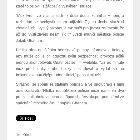
Strážníci na místě spatřili za volantem třiačtyřicetiletého cizince,
kterého oslovili s žádostí o vysvětlení situace.
"Muž tvrdil, že v autě sedí již delší dobu, zdříml si v něm, a
rozhodně se nechystá nikam odjíždět. Z jeho dechu strážníci
zřetelně cítili vypitý alkohol, a tak muži pro jistotu zdůraznili, že
až do vystřízlivění nesmí řídit," uvedl mluvčí městské policie
Jakub Ghanem.
Hlídka před opuštěním benzínové pumpy informovala kolegy,
aby muže po jejich odjezdu kvůli bezpečnosti provozu ještě
jednou zkontrolovali. Opatrnost se jim vyplatila. "Už po minutě
muž před zraky druhé hlídky nastartoval a vydal se na
frekventovanou čtyřproudou silnici," popsal mluvčí.
Strážnici se spojili se státními policisty a ve spolupráci s nimi
auto zastavili. "Hlídka republikové policie muži naměřila dvě
promile alkoholu v dechu a případ si převzala pro podezření ze
spáchání trestného činu," doplnil Ghanem.
in
Krimi