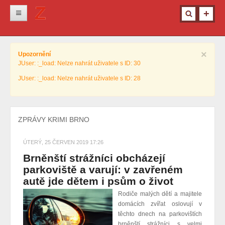
Novinky
×
Upozornění
Krimi
JUser: :_load: Nelze nahrát uživatele s ID: 30
Kultura
JUser: :_load: Nelze nahrát uživatele s ID: 28
Info z města
Pro ženy
ZPRÁVY KRIMI BRNO
Ostatní
ÚTERÝ, 25 ČERVEN 2019 17:26
Brněnští strážníci obcházejí
parkoviště a varují: v zavřeném
autě jde dětem i psům o život
Rodiče malých dětí a majitele
domácích zvířat oslovují v
těchto dnech na parkovištích
brněnští strážníci s velmi