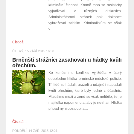
kriminální činnosti. Kromě toho se rasisticky
vyjadřoval v různých diskusích.
Administrátorovi stránek pak dokonce
vyhrožoval zabitím. Kriminalistům se však
v…
Číst dál...
ÚTERÝ, 15 ZÁŘÍ 2015 16:38
Brněnští strážníci zasahovali u hádky kvůli
ořechům.
Ke kurióznímu konfliktu vyjížděla v úterý
dopoledne hlídka brněnské městské policie.
Tři lidé se hádali, uráželi a údajně i napadali
kvůli ořechům, které byly jedné z účastnic.
Mladšímu muži a ženě se však nelíbilo, že je
majitelka napomenula, aby je netrhali. Hlídka
případ nyní postoupila…
Číst dál...
PONDĚLÍ, 14 ZÁŘÍ 2015 12:21