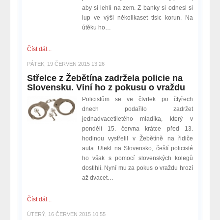
aby si lehli na zem. Z banky si odnesl si
lup ve výši několikaset tisíc korun. Na
útěku ho…
Číst dál...
PÁTEK, 19 ČERVEN 2015 13:26
Střelce z Žebětína zadržela policie na
Slovensku. Viní ho z pokusu o vraždu
Policistům se ve čtvrtek po čtyřech
dnech podařilo zadržet
jednadvacetiletého mladíka, který v
pondělí 15. června krátce před 13.
hodinou vystřelil v Žebětíně na řidiče
auta. Utekl na Slovensko, čeští policisté
ho však s pomocí slovenských kolegů
dostihli. Nyní mu za pokus o vraždu hrozí
až dvacet…
Číst dál...
ÚTERÝ, 16 ČERVEN 2015 10:55