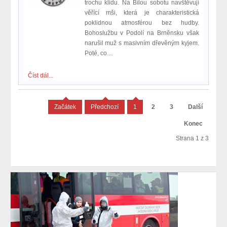
trochu klidu. Na Bílou sobotu navštěvují
věřící mši, která je charakteristická
poklidnou atmosférou bez hudby.
Bohoslužbu v Podolí na Brněnsku však
narušil muž s masivním dřevěným kyjem.
Poté, co…
Číst dál...
Začátek
Předchozí
1
2
3
Další
Konec
Strana 1 z 3