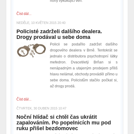
nohy vykukující ven.
Číst dál...
NEDĚLE, 10 KVĚTEN 2015 20:40
Policisté zadrželi dalšího dealera.
Drogy prodával u sebe doma
Policii se podařilo zadržet dalšího
drogového dealera v Brně. Tentokrát se
jednalo o distributora psychotropní látky
mefedron. Dvacetiletý Brňan si s
nenápadným a utajeným prodejem příliš
hlavu nelámal, obchody prováděl přímo u
sebe doma. Policistům stačilo počkat si,
až drogy prodá.
Číst dál...
ČTVRTEK, 30 DUBEN 2015 10:47
Noční hlídač si chtěl čas ukrátit
zapalováním. Po popelnicích mu pod
ruku přišel bezdomovec