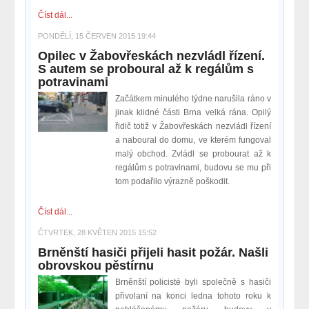
Číst dál...
PONDĚLÍ, 15 ČERVEN 2015 19:44
Opilec v Žabovřeskách nezvládl řízení.
S autem se proboural až k regálům s
potravinami
Začátkem minulého týdne narušila ráno v
jinak klidné části Brna velká rána. Opilý
řidič totiž v Žabovřeskách nezvládl řízení
a naboural do domu, ve kterém fungoval
malý obchod. Zvládl se probourat až k
regálům s potravinami, budovu se mu při
tom podařilo výrazně poškodit.
Číst dál...
ČTVRTEK, 28 KVĚTEN 2015 15:52
Brněnští hasiči přijeli hasit požár. Našli
obrovskou pěstírnu
Brněnští policisté byli společně s hasiči
přivolaní na konci ledna tohoto roku k