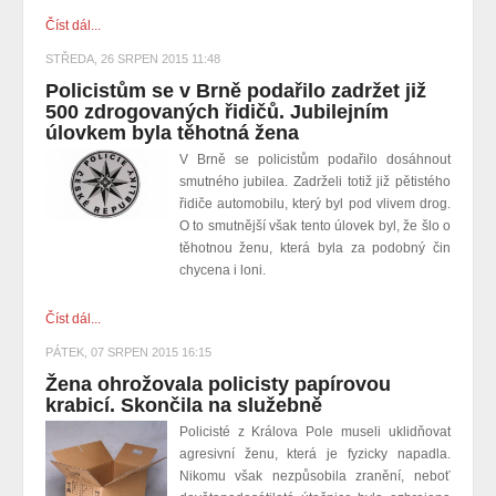
Číst dál...
STŘEDA, 26 SRPEN 2015 11:48
Policistům se v Brně podařilo zadržet již
500 zdrogovaných řidičů. Jubilejním
úlovkem byla těhotná žena
V Brně se policistům podařilo dosáhnout
smutného jubilea. Zadrželi totiž již pětistého
řidiče automobilu, který byl pod vlivem drog.
O to smutnější však tento úlovek byl, že šlo o
těhotnou ženu, která byla za podobný čin
chycena i loni.
Číst dál...
PÁTEK, 07 SRPEN 2015 16:15
Žena ohrožovala policisty papírovou
krabicí. Skončila na služebně
Policisté z Králova Pole museli uklidňovat
agresivní ženu, která je fyzicky napadla.
Nikomu však nezpůsobila zranění, neboť