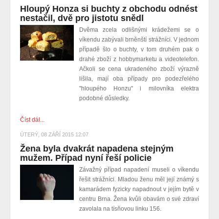
Hloupý Honza si buchty z obchodu odnést
nestačil, dvě pro jistotu snědl
Dvěma zcela odlišnými krádežemi se o
víkendu zabývali brněnští strážníci. V jednom
případě šlo o buchty, v tom druhém pak o
drahé zboží z hobbymarketu a videotelefon.
Ačkoli se cena ukradeného zboží výrazně
lišila, mají oba případy pro podezřelého
"hloupého Honzu" i milovníka elektra
podobné důsledky.
Číst dál...
ÚTERÝ, 08 ZÁŘÍ 2015 12:07
Žena byla dvakrát napadena stejným
mužem. Případ nyní řeší policie
Závažný případ napadení museli o víkendu
řešit strážníci. Mladou ženu měl její známý s
kamarádem fyzicky napadnout v jejím bytě v
centru Brna. Žena kvůli obavám o své zdraví
zavolala na tísňovou linku 156.