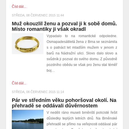
Číst dál...
STŘEDA, 08 ČERVENEC 2015 11:44
Muž okouzlil ženu a pozval ji k sobě domů.
Místo romantiky ji však okradl
Vypadalo to na romantické odpoledne.
Osmapadesátiletá žena z Brna se seznámila
s o patnáct let mladším mužem v jenom z
barů na Nádražní ulici. Slovo dalo slovo a
svůdník ji pozval do svého domu. Z původně
pozdního obědu se však pro ženu stal téměř
boj…
Číst dál...
STŘEDA, 08 ČERVENEC 2015 11:14
Pár ve středním věku pohoršoval okolí. Na
přehradě se oddávali důvěrnostem
V neděli ráno museli brněnští policisté řešit
důsledky teplých letních dnů. Na Brněnské
přehradě se přímo na veřejnosti oddával pár