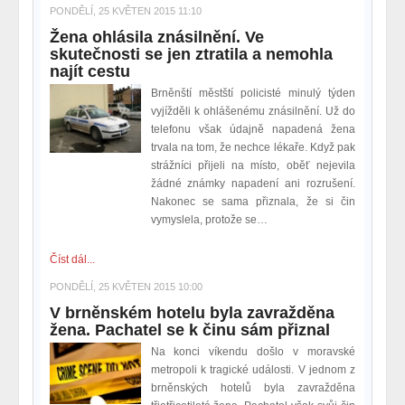
PONDĚLÍ, 25 KVĚTEN 2015 11:10
Žena ohlásila znásilnění. Ve
skutečnosti se jen ztratila a nemohla
najít cestu
Brněnští městští policisté minulý týden
vyjížděli k ohlášenému znásilnění. Už do
telefonu však údajně napadená žena
trvala na tom, že nechce lékaře. Když pak
strážníci přijeli na místo, oběť nejevila
žádné známky napadení ani rozrušení.
Nakonec se sama přiznala, že si čin
vymyslela, protože se…
Číst dál...
PONDĚLÍ, 25 KVĚTEN 2015 10:00
V brněnském hotelu byla zavražděna
žena. Pachatel se k činu sám přiznal
Na konci víkendu došlo v moravské
metropoli k tragické události. V jednom z
brněnských hotelů byla zavražděna