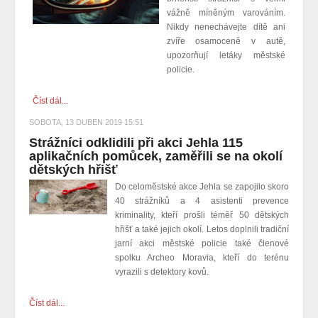
vážně míněným varováním.
Nikdy nenechávejte dítě ani
zvíře osamoceně v autě,
upozorňují letáky městské
policie.
Číst dál...
SOBOTA, 13 DUBEN 2019 15:51
Strážníci odklidili při akci Jehla 115
aplikačních pomůcek, zaměřili se na okolí
dětských hřišť
Do celoměstské akce Jehla se zapojilo skoro
40 strážníků a 4 asistenti prevence
kriminality, kteří prošli téměř 50 dětských
hřišť a také jejich okolí. Letos doplnili tradiční
jarní akci městské policie také členové
spolku Archeo Moravia, kteří do terénu
vyrazili s detektory kovů.
Číst dál...