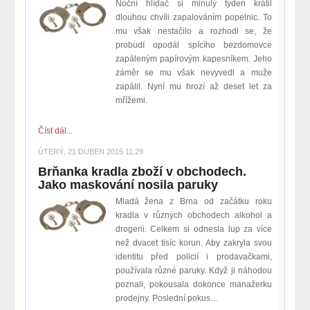
Noční hlídač si minulý týden krátil
dlouhou chvíli zapalováním popelnic. To
mu však nestačilo a rozhodl se, že
probudí opodál spícího bezdomovce
zapáleným papírovým kapesníkem. Jeho
záměr se mu však nevyvedl a muže
zapálil. Nyní mu hrozí až deset let za
mřížemi.
Číst dál...
ÚTERÝ, 21 DUBEN 2015 11:29
Brňanka kradla zboží v obchodech.
Jako maskování nosila paruky
Mladá žena z Brna od začátku roku
kradla v různých obchodech alkohol a
drogerii. Celkem si odnesla lup za více
než dvacet tisíc korun. Aby zakryla svou
identitu před policií i prodavačkami,
používala různé paruky. Když ji náhodou
poznali, pokousala dokonce manažerku
prodejny. Poslední pokus…