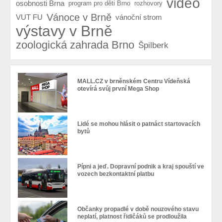
video
osobnosti Brna
program pro děti Brno
rozhovory
Vánoce v Brně
VUT FU
vánoční strom
výstavy v Brně
zoologická zahrada Brno
Špilberk
MALL.CZ v brněnském Centru Vídeňská
otevírá svůj první Mega Shop
Lidé se mohou hlásit o patnáct startovacích
bytů
Pípni a jeď. Dopravní podnik a kraj spouští ve
vozech bezkontaktní platbu
Občanky propadlé v době nouzového stavu
neplatí, platnost řidičáků se prodloužila