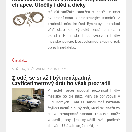
chlapce. Útočily i děti a dívky
Městští strážníci obdrželi v neděli v noci
oznámení dvou sedmnáctiletých mladíků. V
brněnské městské části Bystrc byli napadeni
větší skupinkou výrostků, která je zbila a
okradla. Na místo ihned vyjely tři hlídky
městské policie. Desetičlennou skupinu pak
objevili nedaleko.
Číst dál...
STŘEDA, 08 ČERVENEC 2015 10:12
Zloděj se snažil být nenápadný.
Čtyřicetimetrový drát ho však prozradil
V neděli večer upoutal pozornost hlídky
městské policie muž, který se pohyboval v
ulici Dornych. Táhl za sebou totiž bezmála
čtyřicet metrů dlouhý drát, který se snažil za
chůze nenápadně svinout. Policisté muže
zastavili, aby jim vysvětlil své podivné
chování. Ukázalo se, že drát jen…