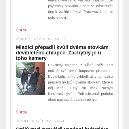
třiatřicetiletá žena. Pachatel však svůj čin
psychicky nezvládl a sám se následující
den k vraždě přiznal. Proč vraždil, zatím
policie neví.
Číst dál...
ČTVRTEK, 14 KVĚTEN 2015 11:37
Mladíci přepadli kvůli dvěma stovkám
devítiletého chlapce. Zachytily je u
toho kamery
Devítiletý chlapec z Líšně zažil dost
možná své první loupežné přepadení.
Dva mladíci si ho vyhlédli už v tramvaji a
přepadli ho kvůli dvěma stovkám, které u
něj viděli. Celý čin však zachytil
kamerový systém. Policisté znají podobu
obou pachatelů a pátrají po nich.
Číst dál...
PONDĚLÍ, 11 KVĚTEN 2015 11:44