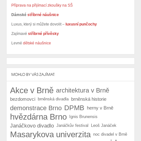
Příprava na přijímací zkoušky na SŠ
Dámské
stříbrné náušnice
Luxus, který si můžete dovolit –
luxusní punčochy
Zajímavé
stříbrné přívěsky
Levné
dětské náušnice
MOHLO BY VÁS ZAJÍMAT:
Akce v Brně
architektura v Brně
bezdomovci
brněnská historie
brněnská divadla
DPMB
demonstrace Brno
herny v Brně
hvězdárna Brno
Ignis Brunensis
Janáčkovo divadlo
Janáčkův festival
Leoš Janáček
Masarykova univerzita
noc divadel v Brně