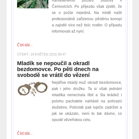
nahlášenému požáru budovy v
Černovicích. Po příjezdu však zjistili, že
se o požár nejedná. Na místě našli
profesionálně zařízenou pěstírnu konopí
a zajistili více než tisíc rostlin. O případu
informovali až nyní.
Číst dál...
ÚTERÝ, 19 KVĚTEN 2015 09:47
Mladík se nepoučil a okradl
bezdomovce. Po pěti dnech na
svobodě se vrátil do vězení
Nejdříve mladý muž okradl bezdomovce,
pak i jeho družku. Ta si však jednání
mladíka nenechala líbit a šla krádež i
polohu pachatele nahlásit na policejní
služebnu. Policisté pak lupiče zadrželi a
jak se ukázalo, není to tak dávno, co
opustil vězeňskou celu.
Číst dál...