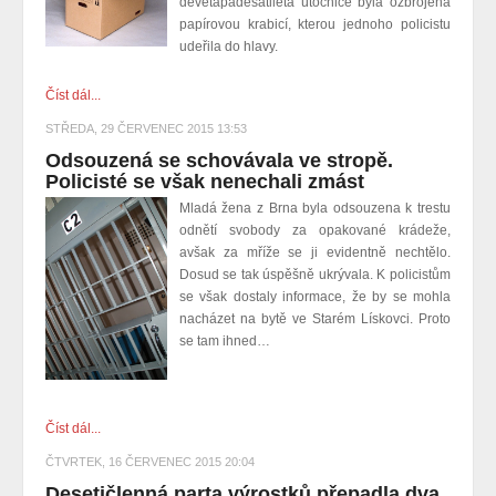
devětapadesátiletá útočnice byla ozbrojena
papírovou krabicí, kterou jednoho policistu
udeřila do hlavy.
Číst dál...
STŘEDA, 29 ČERVENEC 2015 13:53
Odsouzená se schovávala ve stropě.
Policisté se však nenechali zmást
Mladá žena z Brna byla odsouzena k trestu
odnětí svobody za opakované krádeže,
avšak za mříže se ji evidentně nechtělo.
Dosud se tak úspěšně ukrývala. K policistům
se však dostaly informace, že by se mohla
nacházet na bytě ve Starém Lískovci. Proto
se tam ihned…
Číst dál...
ČTVRTEK, 16 ČERVENEC 2015 20:04
Desetičlenná parta výrostků přepadla dva