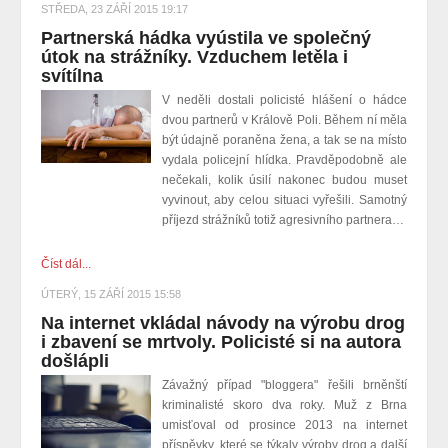
STŘEDA, 23 ZÁŘÍ 2015 19:17
Partnerská hádka vyústila ve společný
útok na strážníky. Vzduchem letěla i
svítílna
V neděli dostali policisté hlášení o hádce
dvou partnerů v Králově Poli. Během ní měla
být údajně poraněna žena, a tak se na místo
vydala policejní hlídka. Pravděpodobně ale
nečekali, kolik úsilí nakonec budou muset
vyvinout, aby celou situaci vyřešili. Samotný
příjezd strážníků totiž agresivního partnera…
Číst dál...
ÚTERÝ, 15 ZÁŘÍ 2015 15:58
Na internet vkládal návody na výrobu drog
i zbavení se mrtvoly. Policisté si na autora
došlápli
Závažný případ "bloggera" řešili brněnští
kriminalisté skoro dva roky. Muž z Brna
umisťoval od prosince 2013 na internet
příspěvky, které se týkaly výroby drog a další