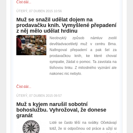
Číst dál...
ÚTERÝ, 07 DUBEN 2015 10:56
Muž se snažil udělat dojem na
prodavačku knih. Vymyšlené přepadení
z něj mělo udělat hrdinu
Neobvyklý způsob námluv zvolil
devětadvacetiletý muž v centru Brna.
Nafingoval přepadení a pak šel za
prodavačkou knih, ke které choval
sympatie, žádat o pomoc. Ta zavolala na
tísňovou linku. Z milostného vyznání ale
nakonec nic nebylo.
Číst dál...
ÚTERÝ, 07 DUBEN 2015 09:57
Muž s kyjem narušil sobotní
bohoslužbu. Vyhrožoval, že donese
granát
Lidé se často těší na svátky. Očekávají
totiž, že si odpočinou od práce a užijí si