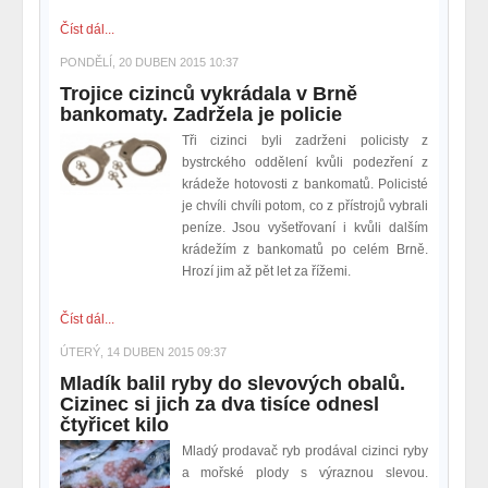
Číst dál...
PONDĚLÍ, 20 DUBEN 2015 10:37
Trojice cizinců vykrádala v Brně
bankomaty. Zadržela je policie
Tři cizinci byli zadrženi policisty z
bystrckého oddělení kvůli podezření z
krádeže hotovosti z bankomatů. Policisté
je chvíli chvíli potom, co z přístrojů vybrali
peníze. Jsou vyšetřovaní i kvůli dalším
krádežím z bankomatů po celém Brně.
Hrozí jim až pět let za řížemi.
Číst dál...
ÚTERÝ, 14 DUBEN 2015 09:37
Mladík balil ryby do slevových obalů.
Cizinec si jich za dva tisíce odnesl
čtyřicet kilo
Mladý prodavač ryb prodával cizinci ryby
a mořské plody s výraznou slevou.