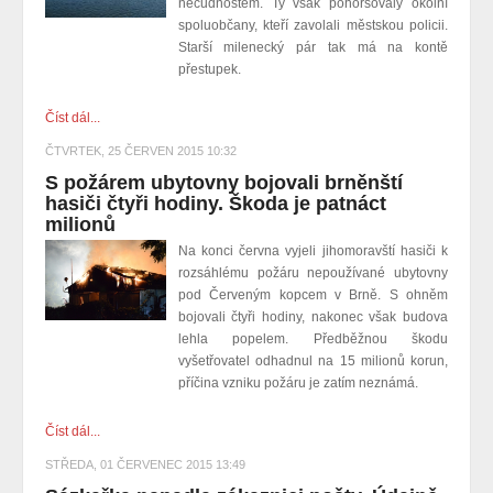
necudnostem. Ty však pohoršovaly okolní
spoluobčany, kteří zavolali městskou policii.
Starší milenecký pár tak má na kontě
přestupek.
Číst dál...
ČTVRTEK, 25 ČERVEN 2015 10:32
S požárem ubytovny bojovali brněnští
hasiči čtyři hodiny. Škoda je patnáct
milionů
Na konci června vyjeli jihomoravští hasiči k
rozsáhlému požáru nepoužívané ubytovny
pod Červeným kopcem v Brně. S ohněm
bojovali čtyři hodiny, nakonec však budova
lehla popelem. Předběžnou škodu
vyšetřovatel odhadnul na 15 milionů korun,
příčina vzniku požáru je zatím neznámá.
Číst dál...
STŘEDA, 01 ČERVENEC 2015 13:49