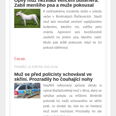
Opilý muž nezvládl venčení bulteriéra.
Zabil menšího psa a muže pokousal
K nešťastnému incidentu došlo v sobotu
večer v Brněnských Řečkovicích. Starší
muž tam nezvládl venčení vypůjčeného
bulteriéra, kterého mu svěřila jeho
známá. Agresivní pes bezdůvodně
zaútočil na jiného psa, kterého zabil.
Muže pak ještě pokousal, když se ho
pokusil odtrhnout.
Číst dál...
PONDĚLÍ, 11 KVĚTEN 2015 10:46
Muž se před policisty schovával ve
skříni. Prozradily ho čouhající nohy
Nepříliš rafinovaný způsob úkrytu si
vybral třiačtyřicetiletý muž z Brna, který se
vyhýbal pobytu za mřížemi. Brněnští
policisté ho našli schovaného ve skříni
poté, co dostali tip, kde by se hledaný
muž mohl nacházet. Prozradily ho ale