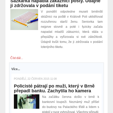
Sázkařka napadla zákaznici pošty. Údajně
ji zdržovala v podání tiketu
V pondělí odpoledne museli brněnští
strážnici na poště v Králově Poli uklidňovat
rozzuřenou starší ženu. Seniorka tam
nejprve slovně a poté i fyzicky začala
napadat mladší zákaznici, která stála u
přepážky a vyřizovala si své záležitosti.
Údajně kvůli tomu, že ji zdržovala v podání
loterijního tiketu.
Číst dál...
Více...
PONDĚLÍ, 22 ČERVEN 2015 11:08
Policisté pátrají po muži, který v Brně
přepadl banku. Zachytila ho kamera
Na začátku června došlo v brně k
bankovní loupeži. Neznámý muž přišel
do budovy na Palackého třídě a lidem s
pistolí v ruce vyhrožoval. Všechny přinutil,