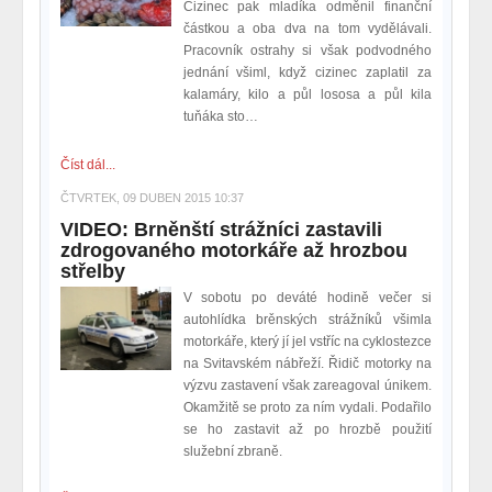
Cizinec pak mladíka odměnil finanční
částkou a oba dva na tom vydělávali.
Pracovník ostrahy si však podvodného
jednání všiml, když cizinec zaplatil za
kalamáry, kilo a půl lososa a půl kila
tuňáka sto…
Číst dál...
ČTVRTEK, 09 DUBEN 2015 10:37
VIDEO: Brněnští strážníci zastavili
zdrogovaného motorkáře až hrozbou
střelby
V sobotu po deváté hodině večer si
autohlídka brěnských strážníků všimla
motorkáře, který jí jel vstříc na cyklostezce
na Svitavském nábřeží. Řidič motorky na
výzvu zastavení však zareagoval únikem.
Okamžitě se proto za ním vydali. Podařilo
se ho zastavit až po hrozbě použití
služební zbraně.