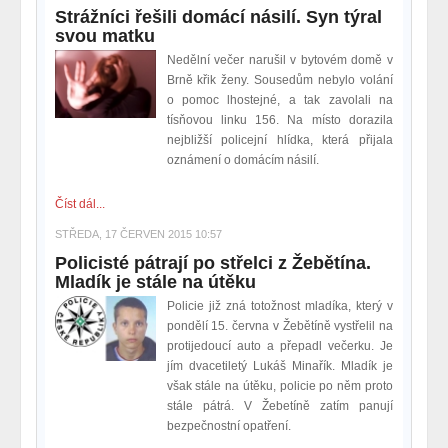
Strážníci řešili domácí násilí. Syn týral
svou matku
Nedělní večer narušil v bytovém domě v
Brně křik ženy. Sousedům nebylo volání
o pomoc lhostejné, a tak zavolali na
tísňovou linku 156. Na místo dorazila
nejbližší policejní hlídka, která přijala
oznámení o domácím násilí.
Číst dál...
STŘEDA, 17 ČERVEN 2015 10:57
Policisté pátrají po střelci z Žebětína.
Mladík je stále na útěku
Policie již zná totožnost mladíka, který v
pondělí 15. června v Žebětíně vystřelil na
protijedoucí auto a přepadl večerku. Je
jím dvacetiletý Lukáš Minařík. Mladík je
však stále na útěku, policie po něm proto
stále pátrá. V Žebetíně zatím panují
bezpečnostní opatření.