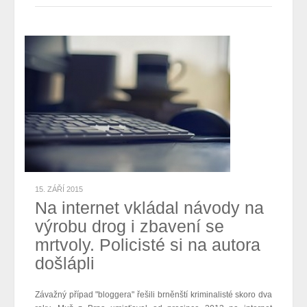
15. ZÁŘÍ 2015
Na internet vkládal návody na
výrobu drog i zbavení se
mrtvoly. Policisté si na autora
došlápli
Závažný případ "bloggera" řešili brněnští kriminalisté skoro dva