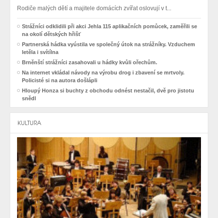
Rodiče malých dětí a majitele domácích zvířat oslovují v t...
Strážníci odklidili při akci Jehla 115 aplikačních pomůcek, zaměřili se
na okolí dětských hřišť
Partnerská hádka vyústila ve společný útok na strážníky. Vzduchem
letěla i svítílna
Brněnští strážníci zasahovali u hádky kvůli ořechům.
Na internet vkládal návody na výrobu drog i zbavení se mrtvoly.
Policisté si na autora došlápli
Hloupý Honza si buchty z obchodu odnést nestačil, dvě pro jistotu
snědl
KULTURA