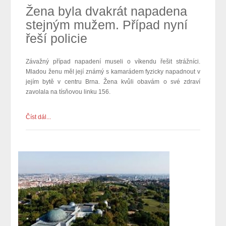
Žena byla dvakrát napadena
stejným mužem. Případ nyní
řeší policie
Závažný případ napadení museli o víkendu řešit strážníci.
Mladou ženu měl její známý s kamarádem fyzicky napadnout v
jejím bytě v centru Brna. Žena kvůli obavám o své zdraví
zavolala na tísňovou linku 156.
Číst dál...