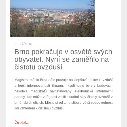
21. ZÁŘÍ 2015
Brno pokračuje v osvětě svých
obyvatel. Nyní se zaměřilo na
čistotu ovzduší
Magistrát města Brna dále pracuje na zlepšování stavu ovzduší
a lepší informovanosti Brňanů. I kvůli tomu byly v budovách
několika magistrátů nainstalovány elektronické informační
panely, kde může veřejnost zjistit aktuální stav čistoty ovzduší v
brněnských ulicích. Město si od toho slibuje větší zodpovědnost
lidí vzhledem k čistšímu ovzduší.
Číst dál...