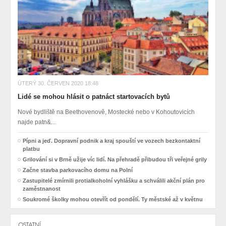
ÚTERÝ 30. ČERVEN 2020 18:48
Lidé se mohou hlásit o patnáct startovacích bytů
Nové bydliště na Beethovenově, Mostecké nebo v Kohoutovicích
najde patn&...
Pípni a jeď. Dopravní podnik a kraj spouští ve vozech bezkontaktní
platbu
Grilování si v Brně užije víc lidí. Na přehradě přibudou tři veřejné grily
Začne stavba parkovacího domu na Polní
Zastupitelé zmírnili protialkoholní vyhlášku a schválili akční plán pro
zaměstnanost
Soukromé školky mohou otevřít od pondělí. Ty městské až v květnu
OSTATNÍ