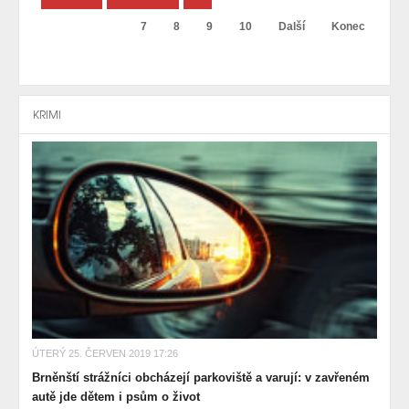
7
8
9
10
Další
Konec
KRIMI
ÚTERÝ 25. ČERVEN 2019 17:26
Brněnští strážníci obcházejí parkoviště a varují: v zavřeném
autě jde dětem i psům o život