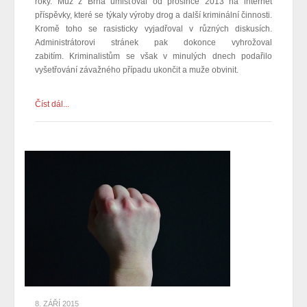
roky. Muž z Brna umisťoval od prosince 2013 na internet
příspěvky, které se týkaly výroby drog a další kriminální činnosti.
Kromě toho se rasisticky vyjadřoval v různých diskusích.
Administrátorovi stránek pak dokonce vyhrožoval
zabitím.
Kriminalistům se však v minulých dnech podařilo
vyšetřování závažného případu
ukončit a muže obvinit
.
Číst dál...
8. ZÁŘÍ 2015