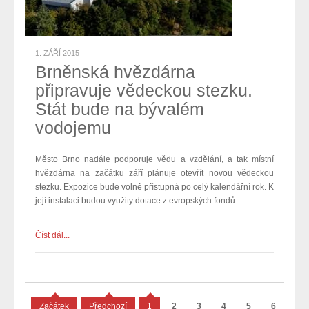
1. ZÁŘÍ 2015
Brněnská hvězdárna
připravuje vědeckou stezku.
Stát bude na bývalém
vodojemu
Město Brno nadále podporuje vědu a vzdělání, a tak místní
hvězdárna na začátku září plánuje otevřít novou vědeckou
stezku. Expozice bude volně přístupná po celý kalendářní rok. K
její instalaci budou využity dotace z evropských fondů.
Číst dál...
Začátek
Předchozí
1
2
3
4
5
6