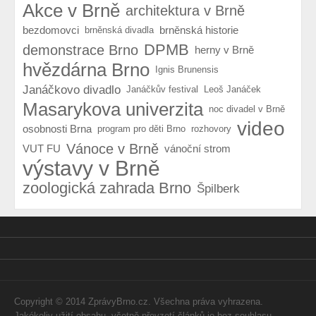
Akce v Brně
architektura v Brně
bezdomovci
brněnská historie
brněnská divadla
DPMB
demonstrace Brno
herny v Brně
hvězdárna Brno
Ignis Brunensis
Janáčkovo divadlo
Janáčkův festival
Leoš Janáček
Masarykova univerzita
noc divadel v Brně
video
osobnosti Brna
program pro děti Brno
rozhovory
Vánoce v Brně
VUT FU
vánoční strom
výstavy v Brně
zoologická zahrada Brno
Špilberk
Copyright © 2014 ZprávyBrno.cz. Všechna práva vyhrazena.
Jakékoliv užití obsahu, včetně převzetí článků je bez souhlasu