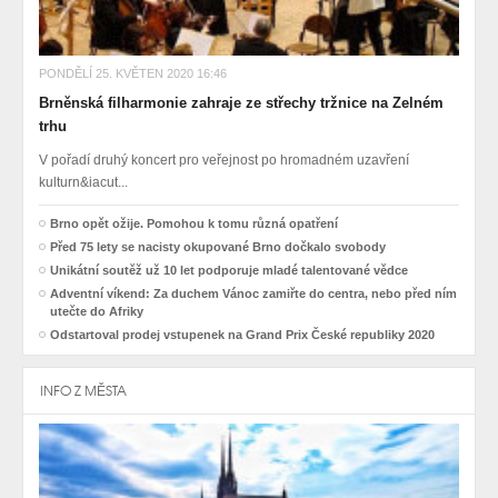
PONDĚLÍ 25. KVĚTEN 2020 16:46
Brněnská filharmonie zahraje ze střechy tržnice na Zelném
trhu
V pořadí druhý koncert pro veřejnost po hromadném uzavření
kulturn&iacut...
Brno opět ožije. Pomohou k tomu různá opatření
Před 75 lety se nacisty okupované Brno dočkalo svobody
Unikátní soutěž už 10 let podporuje mladé talentované vědce
Adventní víkend: Za duchem Vánoc zamiřte do centra, nebo před ním
utečte do Afriky
Odstartoval prodej vstupenek na Grand Prix České republiky 2020
INFO Z MĚSTA