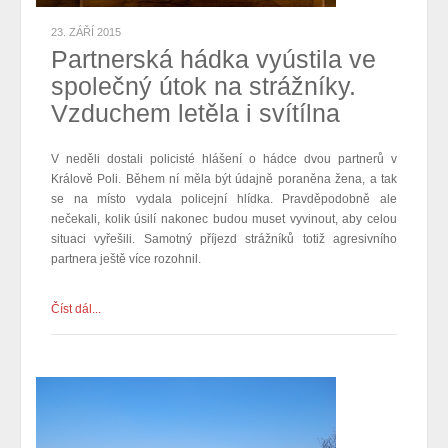
23. ZÁŘÍ 2015
Partnerská hádka vyústila ve
společný útok na strážníky.
Vzduchem letěla i svítílna
V neděli dostali policisté hlášení o hádce dvou partnerů v
Králově Poli. Během ní měla být údajně poraněna žena, a tak
se na místo vydala policejní hlídka. Pravděpodobně ale
nečekali, kolik úsilí nakonec budou muset vyvinout, aby celou
situaci vyřešili.
Samotný příjezd strážníků totiž agresivního
partnera ještě více rozohnil.
Číst dál...