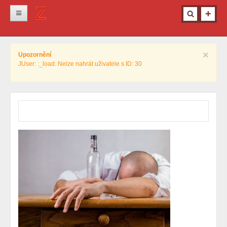
Novinky
×
Upozornění
Krimi
JUser: :_load: Nelze nahrát uživatele s ID: 30
Kultura
Info z města
Pro ženy
Ostatní