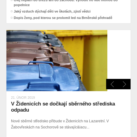
Olej nepatří do dřezu ani do záchodu. Vyhodit ho lidé mohou do
popelnice
Jaký vzduch dýchají děti ve školách, zjistí vědci
Dopis ženy, pod kterou se prolomil led na Brněnské přehradě
21. ÚNOR 2019
V Židenicích se dočkají sběrného střediska
odpadu
Nové sběrné středisko přibude v Židenicích na Lazaretní. V
Žabovřeskách na Sochorově se stávajíc&iacu...