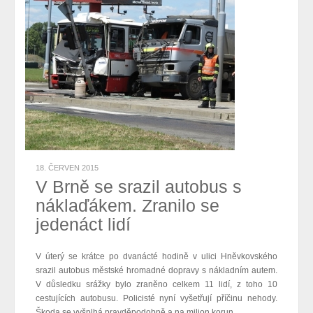
18. ČERVEN 2015
V Brně se srazil autobus s
náklaďákem. Zranilo se
jedenáct lidí
V úterý se krátce po dvanácté hodině v ulici Hněvkovského
srazil autobus městské hromadné dopravy s nákladním autem.
V důsledku srážky bylo zraněno celkem 11 lidí, z toho 10
cestujících autobusu. Policisté nyní vyšetřují příčinu nehody.
Škoda se vyšplhá pravděpodobně a na milion korun.