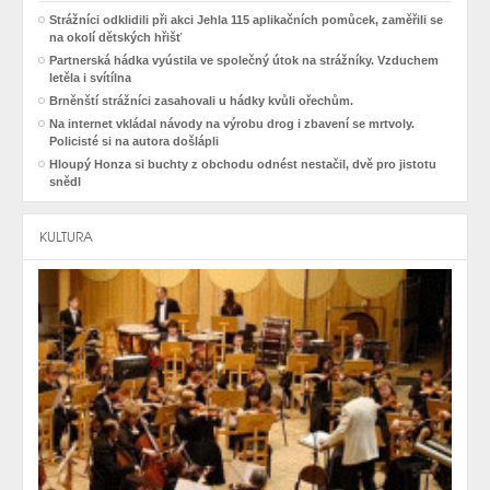
Strážníci odklidili při akci Jehla 115 aplikačních pomůcek, zaměřili se
na okolí dětských hřišť
Partnerská hádka vyústila ve společný útok na strážníky. Vzduchem
letěla i svítílna
Brněnští strážníci zasahovali u hádky kvůli ořechům.
Na internet vkládal návody na výrobu drog i zbavení se mrtvoly.
Policisté si na autora došlápli
Hloupý Honza si buchty z obchodu odnést nestačil, dvě pro jistotu
snědl
KULTURA