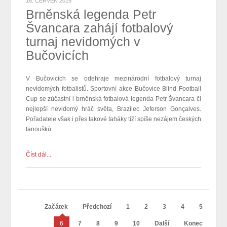
16. ČERVEN 2015
Brněnská legenda Petr
Švancara zahájí fotbalový
turnaj nevidomých v
Bučovicích
V Bučovicích se odehraje mezinárodní fotbalový turnaj
nevidomých fotbalistů. Sportovní akce Bučovice Blind Football
Cup se zúčastní i brněnská fotbalová legenda Petr Švancara či
nejlepší nevidomý hráč světa, Brazilec Jeferson Gonçalves.
Pořadatele však i přes takové taháky tíží spíše nezájem českých
fanoušků.
Číst dál...
Začátek
Předchozí
1
2
3
4
5
6
7
8
9
10
Další
Konec