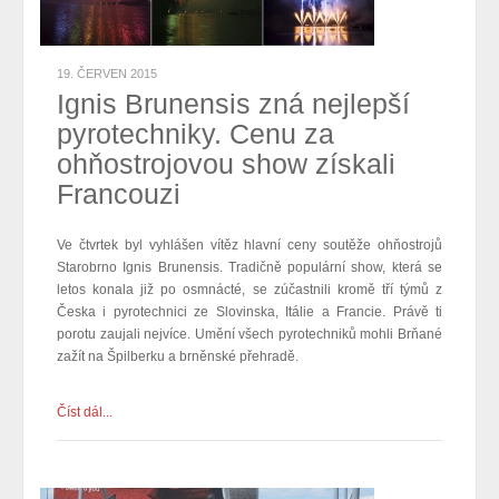
19. ČERVEN 2015
Ignis Brunensis zná nejlepší
pyrotechniky. Cenu za
ohňostrojovou show získali
Francouzi
Ve čtvrtek byl vyhlášen vítěz hlavní ceny soutěže ohňostrojů
Starobrno Ignis Brunensis. Tradičně populární show, která se
letos konala již po osmnácté, se zúčastnili kromě tří týmů z
Česka i pyrotechnici ze Slovinska, Itálie a
Francie
. Právě ti
porotu zaujali nejvíce. Umění všech pyrotechniků mohli Brňané
zažít na Špilberku a brněnské přehradě.
Číst dál...