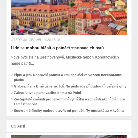
ÚTERÝ 30. ČERVEN 2020 18:48
Lidé se mohou hlásit o patnáct startovacích bytů
Nové bydliště na Beethovenově, Mostecké nebo v Kohoutovicích
najde patn&...
Pípni a jeď. Dopravní podnik a kraj spouští ve vozech bezkontaktní
platbu
Grilování si v Brně užije víc lidí. Na přehradě přibudou tři veřejné grily
Začne stavba parkovacího domu na Polní
Zastupitelé zmírnili protialkoholní vyhlášku a schválili akční plán pro
zaměstnanost
Soukromé školky mohou otevřít od pondělí. Ty městské až v květnu
OSTATNÍ