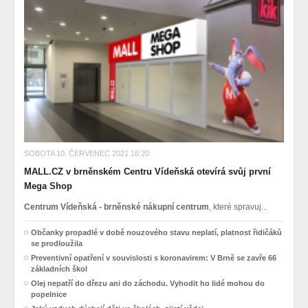
SOBOTA 10. ČERVENEC 2021 16:20
MALL.CZ v brněnském Centru Vídeňská otevírá svůj první
Mega Shop
Centrum Vídeňská - brněnské nákupní centrum
, které spravuj...
Občanky propadlé v době nouzového stavu neplatí, platnost řidičáků
se prodloužila
Preventivní opatření v souvislosti s koronavirem: V Brně se zavře 66
základních škol
Olej nepatří do dřezu ani do záchodu. Vyhodit ho lidé mohou do
popelnice