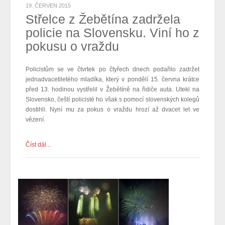
19. ČERVEN 2015
Střelce z Žebětína zadržela
policie na Slovensku. Viní ho z
pokusu o vraždu
Policistům se ve čtvrtek po čtyřech dnech
podařilo
zadržet
jednadvacetiletého mladíka, který v pondělí 15. června krátce
před 13. hodinou vystřelil v Žebětíně na řidiče auta. Utekl na
Slovensko, čeští policisté ho však s pomocí slovenských kolegů
dostihli. Nyní mu za pokus o vraždu hrozí až dvacet let ve
vězení.
Číst dál...