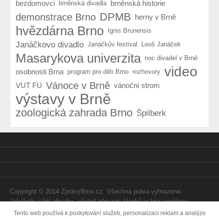
bezdomovci
brněnská historie
brněnská divadla
DPMB
demonstrace Brno
herny v Brně
hvězdárna Brno
Ignis Brunensis
Janáčkovo divadlo
Janáčkův festival
Leoš Janáček
Masarykova univerzita
noc divadel v Brně
video
osobnosti Brna
program pro děti Brno
rozhovory
Vánoce v Brně
VUT FU
vánoční strom
výstavy v Brně
zoologická zahrada Brno
Špilberk
Copyright © 2014 ZprávyBrno.cz. Všechna práva vyhrazena.
Jakékoliv užití obsahu, včetně převzetí článků je bez souhlasu
Webtom Enterprises s.r.o. zapovězeno.
Tento web používá k poskytování služeb, personalizaci reklam a analýze