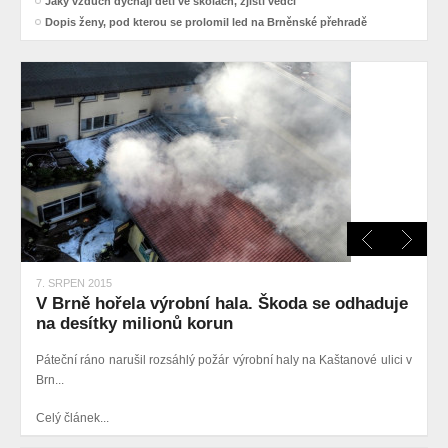
Jaký vzduch dýchají děti ve školách, zjistí vědci
Dopis ženy, pod kterou se prolomil led na Brněnské přehradě
7. SRPEN 2015
V Brně hořela výrobní hala. Škoda se odhaduje
na desítky milionů korun
Páteční ráno narušil rozsáhlý požár výrobní haly na Kaštanové ulici v
Brn...
Celý článek...