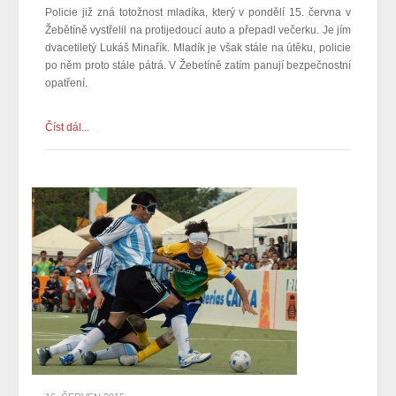
Policie již zná totožnost mladíka, který v pondělí 15. června v
Žebětíně vystřelil na protijedoucí auto a přepadl večerku. Je jím
dvacetiletý Lukáš Minařík. Mladík je však stále na útěku, policie
po něm proto stále pátrá. V Žebetíně zatím panují bezpečnostní
opatření.
Číst dál...