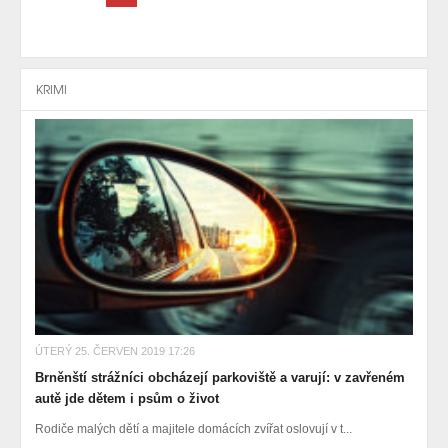
KRIMI
ÚTERÝ 25. ČERVEN 2019 17:26
Brněnští strážníci obcházejí parkoviště a varují: v zavřeném
autě jde dětem i psům o život
Rodiče malých dětí a majitele domácích zvířat oslovují v t...