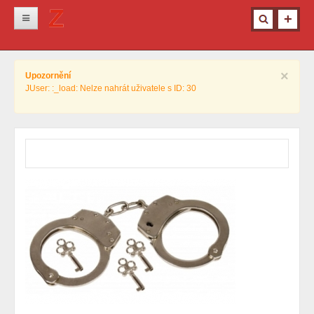
Novinky
×
Upozornění
Krimi
JUser: :_load: Nelze nahrát uživatele s ID: 30
Kultura
Info z města
Pro ženy
Ostatní