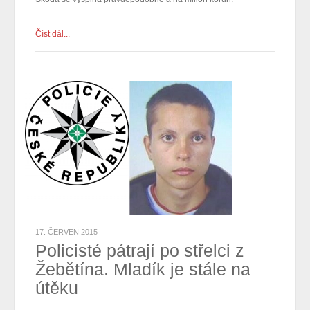
Číst dál...
17. ČERVEN 2015
Policisté pátrají po střelci z
Žebětína. Mladík je stále na
útěku