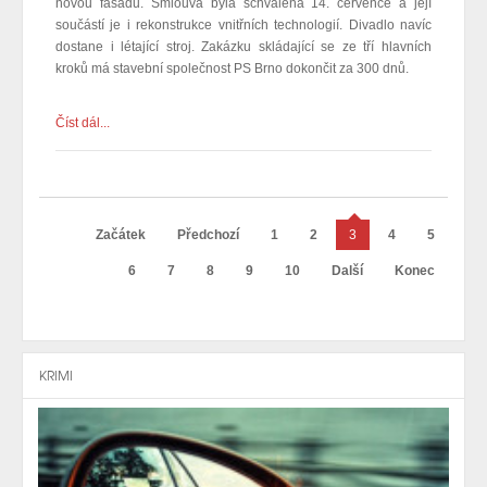
novou fasádu. Smlouva byla schválena 14. července a její
součástí je i rekonstrukce vnitřních technologií. Divadlo navíc
dostane i létající stroj. Zakázku skládající se ze tří hlavních
kroků má stavební společnost PS Brno dokončit za 300 dnů.
Číst dál...
Začátek
Předchozí
1
2
3
4
5
6
7
8
9
10
Další
Konec
KRIMI