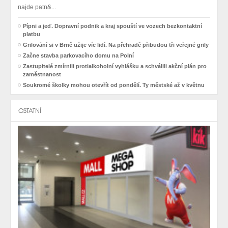
najde patn&...
Pípni a jeď. Dopravní podnik a kraj spouští ve vozech bezkontaktní
platbu
Grilování si v Brně užije víc lidí. Na přehradě přibudou tři veřejné grily
Začne stavba parkovacího domu na Polní
Zastupitelé zmírnili protialkoholní vyhlášku a schválili akční plán pro
zaměstnanost
Soukromé školky mohou otevřít od pondělí. Ty městské až v květnu
OSTATNÍ