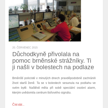
20. ČERVENEC 2015
Důchodkyně přivolala na
pomoc brněnské strážníky. Ti
ji našli v bolestech na podlaze
Brněnští policisté v minulých dnech pravděpodobně zachránili
život starší ženě. Ta se v bolestech sesunula na podlahu ve
svém bytě. Naštěstí měla při sobě speciální osobní alarm,
kterým uvědomila centrum tísňového signálu.
Číst dál...