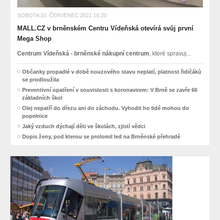
SOBOTA 10. ČERVENEC 2021 16:20
MALL.CZ v brněnském Centru Vídeňská otevírá svůj první
Mega Shop
Centrum Vídeňská - brněnské nákupní centrum
, které spravuj...
Občanky propadlé v době nouzového stavu neplatí, platnost řidičáků
se prodloužila
Preventivní opatření v souvislosti s koronavirem: V Brně se zavře 66
základních škol
Olej nepatří do dřezu ani do záchodu. Vyhodit ho lidé mohou do
popelnice
Jaký vzduch dýchají děti ve školách, zjistí vědci
Dopis ženy, pod kterou se prolomil led na Brněnské přehradě