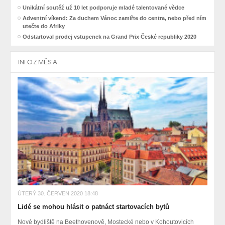
Unikátní soutěž už 10 let podporuje mladé talentované vědce
Adventní víkend: Za duchem Vánoc zamiřte do centra, nebo před ním
utečte do Afriky
Odstartoval prodej vstupenek na Grand Prix České republiky 2020
INFO Z MĚSTA
ÚTERÝ 30. ČERVEN 2020 18:48
Lidé se mohou hlásit o patnáct startovacích bytů
Nové bydliště na Beethovenově, Mostecké nebo v Kohoutovicích