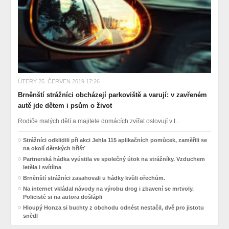
ÚTERÝ 25. ČERVEN 2019 17:26
Brněnští strážníci obcházejí parkoviště a varují: v zavřeném
autě jde dětem i psům o život
Rodiče malých dětí a majitele domácích zvířat oslovují v t...
Strážníci odklidili při akci Jehla 115 aplikačních pomůcek, zaměřili se
na okolí dětských hřišť
Partnerská hádka vyústila ve společný útok na strážníky. Vzduchem
letěla i svítílna
Brněnští strážníci zasahovali u hádky kvůli ořechům.
Na internet vkládal návody na výrobu drog i zbavení se mrtvoly.
Policisté si na autora došlápli
Hloupý Honza si buchty z obchodu odnést nestačil, dvě pro jistotu
snědl