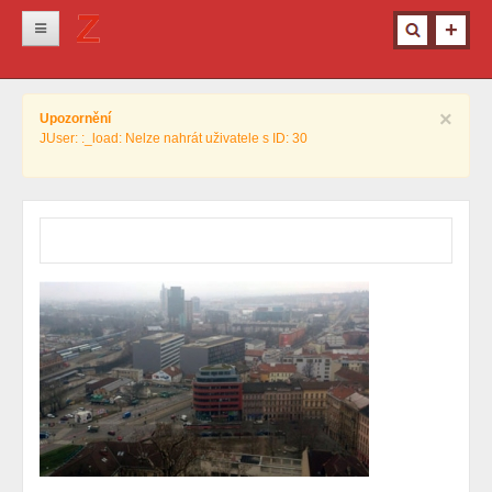
Novinky
×
Upozornění
Krimi
JUser: :_load: Nelze nahrát uživatele s ID: 30
Kultura
Info z města
Pro ženy
Ostatní