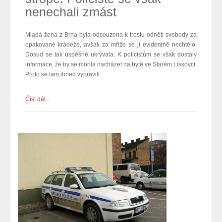
nenechali zmást
Mladá žena z Brna byla odsouzena k trestu odnětí svobody za
opakované krádeže, avšak za mříže se ji evidentně nechtělo.
Dosud se tak úspěšně ukrývala. K policistům se však dostaly
informace, že by se mohla nacházet na bytě ve Starém Lískovci.
Proto se tam ihned vypravili.
Číst dál...