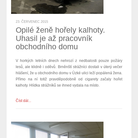
23. ČERVENEC 2015
Opilé ženě hořely kalhoty.
Uhasil je až pracovník
obchodního domu
V horkých letních dnech nehrozí z nedbalosti pouze požáry
lesů, ale klidně i oděvů. Brněnští strážníci dostali v úterý večer
hlášení, že u obchodního domu v Úzké ulici leží popálená žena.
Přímo na ní totiž pravděpodobně od cigarety začaly hořet
kalhoty. Hlídka strážníků se ihned vydala na místo.
Číst dál...