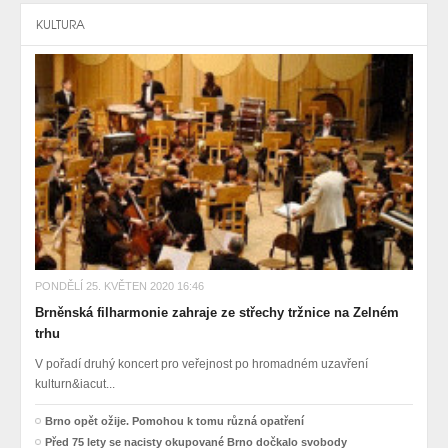
KULTURA
PONDĚLÍ 25. KVĚTEN 2020 16:46
Brněnská filharmonie zahraje ze střechy tržnice na Zelném
trhu
V pořadí druhý koncert pro veřejnost po hromadném uzavření
kulturn&iacut...
Brno opět ožije. Pomohou k tomu různá opatření
Před 75 lety se nacisty okupované Brno dočkalo svobody