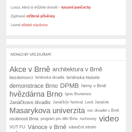
Luxus, který si můžete dovolit –
luxusní punčochy
Zajímavé
stříbrné přívěsky
Levné
dětské náušnice
MOHLO BY VÁS ZAJÍMAT:
Akce v Brně
architektura v Brně
bezdomovci
brněnská historie
brněnská divadla
DPMB
demonstrace Brno
herny v Brně
hvězdárna Brno
Ignis Brunensis
Janáčkovo divadlo
Janáčkův festival
Leoš Janáček
Masarykova univerzita
noc divadel v Brně
video
osobnosti Brna
program pro děti Brno
rozhovory
Vánoce v Brně
VUT FU
vánoční strom