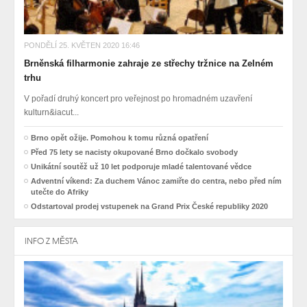
PONDĚLÍ 25. KVĚTEN 2020 16:46
Brněnská filharmonie zahraje ze střechy tržnice na Zelném
trhu
V pořadí druhý koncert pro veřejnost po hromadném uzavření
kulturn&iacut...
Brno opět ožije. Pomohou k tomu různá opatření
Před 75 lety se nacisty okupované Brno dočkalo svobody
Unikátní soutěž už 10 let podporuje mladé talentované vědce
Adventní víkend: Za duchem Vánoc zamiřte do centra, nebo před ním
utečte do Afriky
Odstartoval prodej vstupenek na Grand Prix České republiky 2020
INFO Z MĚSTA