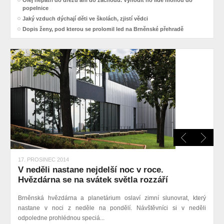
Olej nepatří do dřezu ani do záchodu. Vyhodit ho lidé mohou do
popelnice
Jaký vzduch dýchají děti ve školách, zjistí vědci
Dopis ženy, pod kterou se prolomil led na Brněnské přehradě
17. PROSINEC 2014
V neděli nastane nejdelší noc v roce.
Hvězdárna se na svátek světla rozzáří
Brněnská hvězdárna a planetárium oslaví zimní slunovrat, který
nastane v noci z neděle na pondělí. Návštěvníci si v neděli
odpoledne prohlédnou speciá...