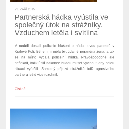
23. ZÁŘÍ 2015
Partnerská hádka vyústila ve
společný útok na strážníky.
Vzduchem letěla i svítílna
V neděli dostali policisté hlášení o hádce dvou partnerů v
Králově Poli. Během ní měla být údajně poraněna žena, a tak
se na místo vydala policejní hlídka. Pravděpodobně ale
nečekali, kolik úsilí nakonec budou muset vyvinout, aby celou
situaci vyřešili.
Samotný příjezd strážníků totiž agresivního
partnera ještě více rozohnil.
Číst dál...