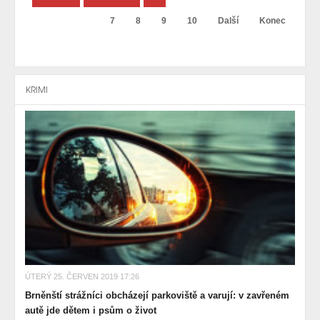
7
8
9
10
Další
Konec
KRIMI
ÚTERÝ 25. ČERVEN 2019 17:26
Brněnští strážníci obcházejí parkoviště a varují: v zavřeném
autě jde dětem i psům o život