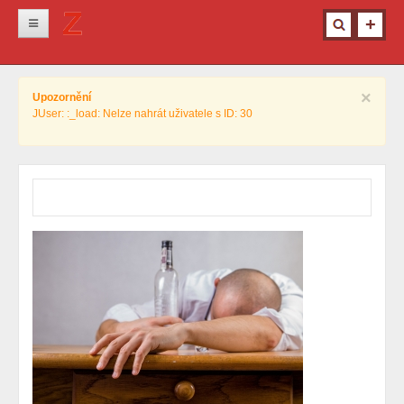
Novinky
×
Upozornění
Krimi
JUser: :_load: Nelze nahrát uživatele s ID: 30
Kultura
Info z města
Pro ženy
Ostatní