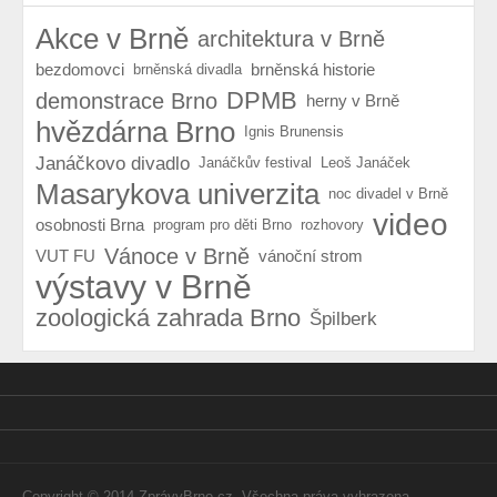
Akce v Brně
architektura v Brně
bezdomovci
brněnská historie
brněnská divadla
DPMB
demonstrace Brno
herny v Brně
hvězdárna Brno
Ignis Brunensis
Janáčkovo divadlo
Janáčkův festival
Leoš Janáček
Masarykova univerzita
noc divadel v Brně
video
osobnosti Brna
program pro děti Brno
rozhovory
Vánoce v Brně
VUT FU
vánoční strom
výstavy v Brně
zoologická zahrada Brno
Špilberk
Copyright © 2014 ZprávyBrno.cz. Všechna práva vyhrazena.