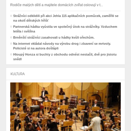
Rodiče malých dětí a majitele domácích zvířat oslovují v t...
Strážníci odklidili při akci Jehla 115 aplikačních pomůcek, zaměřili se
na okolí dětských hřišť
Partnerská hádka vyústila ve společný útok na strážníky. Vzduchem
letěla i svítílna
Brněnští strážníci zasahovali u hádky kvůli ořechům.
Na internet vkládal návody na výrobu drog i zbavení se mrtvoly.
Policisté si na autora došlápli
Hloupý Honza si buchty z obchodu odnést nestačil, dvě pro jistotu
snědl
KULTURA