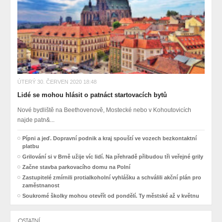
ÚTERÝ 30. ČERVEN 2020 18:48
Lidé se mohou hlásit o patnáct startovacích bytů
Nové bydliště na Beethovenově, Mostecké nebo v Kohoutovicích
najde patn&...
Pípni a jeď. Dopravní podnik a kraj spouští ve vozech bezkontaktní
platbu
Grilování si v Brně užije víc lidí. Na přehradě přibudou tři veřejné grily
Začne stavba parkovacího domu na Polní
Zastupitelé zmírnili protialkoholní vyhlášku a schválili akční plán pro
zaměstnanost
Soukromé školky mohou otevřít od pondělí. Ty městské až v květnu
OSTATNÍ