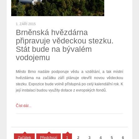
1. ZÁŘÍ 2015
Brněnská hvězdárna
připravuje vědeckou stezku.
Stát bude na bývalém
vodojemu
Město Brno nadále podporuje vědu a vzdělání, a tak místní
hvězdárna na začátku září plánuje otevřít novou vědeckou
stezku. Expozice bude volně přístupná po celý kalendářní rok. K
její instalaci budou využity dotace z evropských fondů.
Číst dál...
Začátek
Předchozí
1
2
3
4
5
6