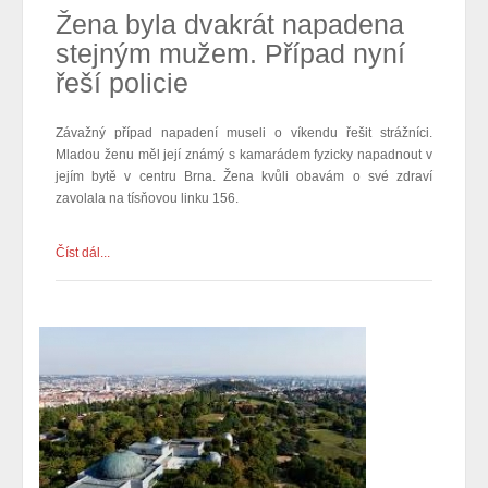
Žena byla dvakrát napadena
stejným mužem. Případ nyní
řeší policie
Závažný případ napadení museli o víkendu řešit strážníci.
Mladou ženu měl její známý s kamarádem fyzicky napadnout v
jejím bytě v centru Brna. Žena kvůli obavám o své zdraví
zavolala na tísňovou linku 156.
Číst dál...