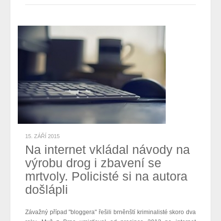
15. ZÁŘÍ 2015
Na internet vkládal návody na
výrobu drog i zbavení se
mrtvoly. Policisté si na autora
došlápli
Závažný případ "bloggera" řešili brněnští kriminalisté skoro dva