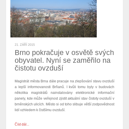
21. ZÁŘÍ 2015
Brno pokračuje v osvětě svých
obyvatel. Nyní se zaměřilo na
čistotu ovzduší
Magistrát města Brna dále pracuje na zlepšování stavu ovzduší
a lepší informovanosti Brňanů. I kvůli tomu byly v budovách
několika magistrátů nainstalovány elektronické informační
panely, kde může veřejnost zjistit aktuální stav čistoty ovzduší v
brněnských ulicích. Město si od toho slibuje větší zodpovědnost
lidí vzhledem k čistšímu ovzduší.
Číst dál...