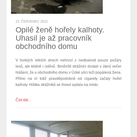
23. ČERVENEC 2015
Opilé ženě hořely kalhoty.
Uhasil je až pracovník
obchodního domu
V horkých letních dnech nehrozí z nedbalosti pouze požáry
lesů, ale klidně i oděvů. Brněnští strážníci dostali v úterý večer
hlášení, že u obchodního domu v Úzké ulici leží popálená žena.
Přímo na ní totiž pravděpodobně od cigarety začaly hořet
kalhoty. Hlídka strážníků se ihned vydala na místo.
Číst dál...