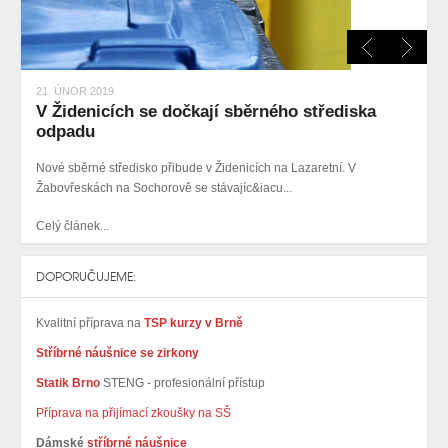
21. ÚNOR 2019
V Židenicích se dočkají sběrného střediska
odpadu
Nové sběrné středisko přibude v Židenicích na Lazaretní. V
Žabovřeskách na Sochorově se stávajíc&iacu...
Celý článek...
DOPORUČUJEME:
Kvalitní příprava na
TSP kurzy v Brně
Stříbrné náušnice se zirkony
Statik Brno
STENG - profesionální přístup
Příprava na přijímací zkoušky na SŠ
Dámské
stříbrné náušnice