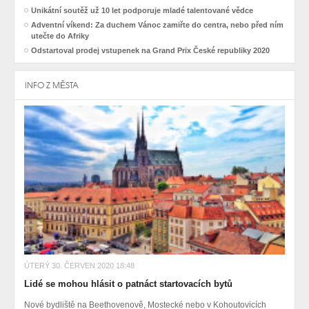
Unikátní soutěž už 10 let podporuje mladé talentované vědce
Adventní víkend: Za duchem Vánoc zamiřte do centra, nebo před ním
utečte do Afriky
Odstartoval prodej vstupenek na Grand Prix České republiky 2020
INFO Z MĚSTA
ÚTERÝ 30. ČERVEN 2020 18:48
Lidé se mohou hlásit o patnáct startovacích bytů
Nové bydliště na Beethovenově, Mostecké nebo v Kohoutovicích