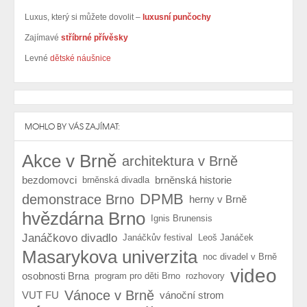
Luxus, který si můžete dovolit –
luxusní punčochy
Zajímavé
stříbrné přívěsky
Levné
dětské náušnice
MOHLO BY VÁS ZAJÍMAT:
Akce v Brně
architektura v Brně
bezdomovci
brněnská historie
brněnská divadla
DPMB
demonstrace Brno
herny v Brně
hvězdárna Brno
Ignis Brunensis
Janáčkovo divadlo
Janáčkův festival
Leoš Janáček
Masarykova univerzita
noc divadel v Brně
video
osobnosti Brna
program pro děti Brno
rozhovory
Vánoce v Brně
VUT FU
vánoční strom