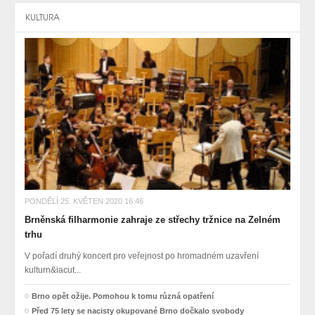
KULTURA
PONDĚLÍ 25. KVĚTEN 2020 16:46
Brněnská filharmonie zahraje ze střechy tržnice na Zelném
trhu
V pořadí druhý koncert pro veřejnost po hromadném uzavření
kulturn&iacut...
Brno opět ožije. Pomohou k tomu různá opatření
Před 75 lety se nacisty okupované Brno dočkalo svobody