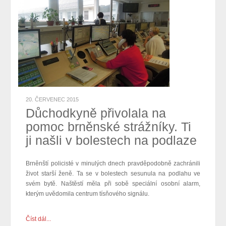
20. ČERVENEC 2015
Důchodkyně přivolala na
pomoc brněnské strážníky. Ti
ji našli v bolestech na podlaze
Brněnští policisté v minulých dnech pravděpodobně zachránili
život starší ženě. Ta se v bolestech sesunula na podlahu ve
svém bytě. Naštěstí měla při sobě speciální osobní alarm,
kterým uvědomila centrum tísňového signálu.
Číst dál...