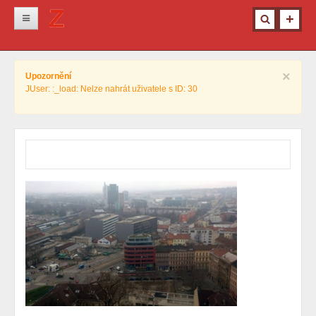
Novinky
×
Upozornění
Krimi
JUser: :_load: Nelze nahrát uživatele s ID: 30
Kultura
Info z města
Pro ženy
Ostatní