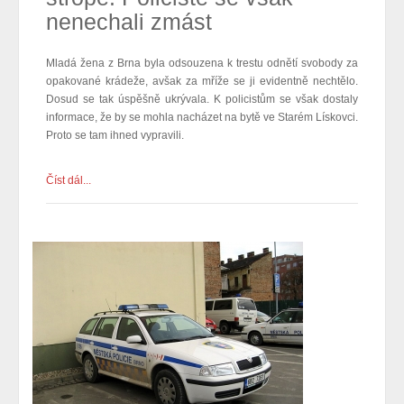
nenechali zmást
Mladá žena z Brna byla odsouzena k trestu odnětí svobody za
opakované krádeže, avšak za mříže se ji evidentně nechtělo.
Dosud se tak úspěšně ukrývala. K policistům se však dostaly
informace, že by se mohla nacházet na bytě ve Starém Lískovci.
Proto se tam ihned vypravili.
Číst dál...