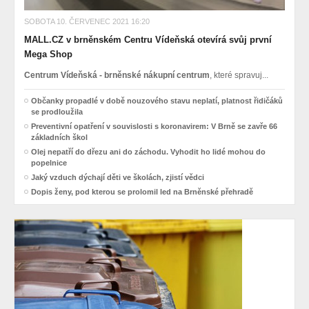
SOBOTA 10. ČERVENEC 2021 16:20
MALL.CZ v brněnském Centru Vídeňská otevírá svůj první
Mega Shop
Centrum Vídeňská - brněnské nákupní centrum
, které spravuj...
Občanky propadlé v době nouzového stavu neplatí, platnost řidičáků
se prodloužila
Preventivní opatření v souvislosti s koronavirem: V Brně se zavře 66
základních škol
Olej nepatří do dřezu ani do záchodu. Vyhodit ho lidé mohou do
popelnice
Jaký vzduch dýchají děti ve školách, zjistí vědci
Dopis ženy, pod kterou se prolomil led na Brněnské přehradě