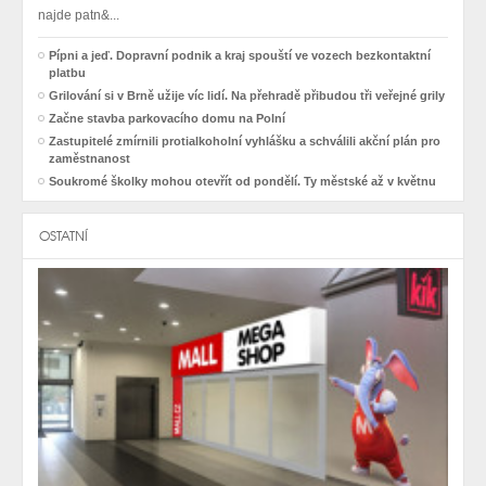
najde patn&...
Pípni a jeď. Dopravní podnik a kraj spouští ve vozech bezkontaktní
platbu
Grilování si v Brně užije víc lidí. Na přehradě přibudou tři veřejné grily
Začne stavba parkovacího domu na Polní
Zastupitelé zmírnili protialkoholní vyhlášku a schválili akční plán pro
zaměstnanost
Soukromé školky mohou otevřít od pondělí. Ty městské až v květnu
OSTATNÍ