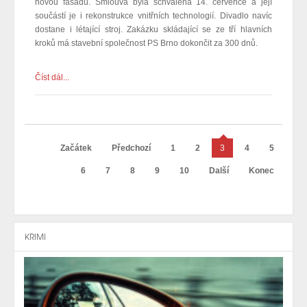
novou fasádu. Smlouva byla schválena 14. července a její
součástí je i rekonstrukce vnitřních technologií. Divadlo navíc
dostane i létající stroj. Zakázku skládající se ze tří hlavních
kroků má stavební společnost PS Brno dokončit za 300 dnů.
Číst dál...
Začátek
Předchozí
1
2
3
4
5
6
7
8
9
10
Další
Konec
KRIMI