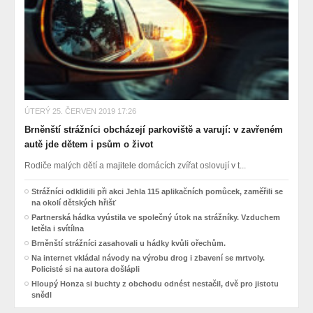
ÚTERÝ 25. ČERVEN 2019 17:26
Brněnští strážníci obcházejí parkoviště a varují: v zavřeném
autě jde dětem i psům o život
Rodiče malých dětí a majitele domácích zvířat oslovují v t...
Strážníci odklidili při akci Jehla 115 aplikačních pomůcek, zaměřili se
na okolí dětských hřišť
Partnerská hádka vyústila ve společný útok na strážníky. Vzduchem
letěla i svítílna
Brněnští strážníci zasahovali u hádky kvůli ořechům.
Na internet vkládal návody na výrobu drog i zbavení se mrtvoly.
Policisté si na autora došlápli
Hloupý Honza si buchty z obchodu odnést nestačil, dvě pro jistotu
snědl