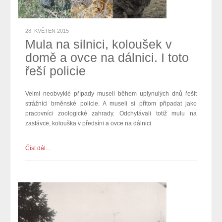
28. KVĚTEN 2015
Mula na silnici, koloušek v
domě a ovce na dálnici. I toto
řeší policie
Velmi neobvyklé případy museli během uplynulých dnů řešit
strážníci brněnské policie. A museli si přitom připadat jako
pracovníci zoologické zahrady. Odchytávali totiž mulu na
zastávce, kolouška v předsíni a ovce na dálnici.
Číst dál...