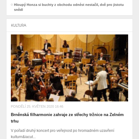
Hloupý Honza si buchty z obchodu odnést nestačil, dvě pro jistotu
snědl
KULTURA
PONDĚLÍ 25. KVĚTEN 2020 16:46
Brněnská filharmonie zahraje ze střechy tržnice na Zelném
trhu
V pořadí druhý koncert pro veřejnost po hromadném uzavření
kulturn&iacut...