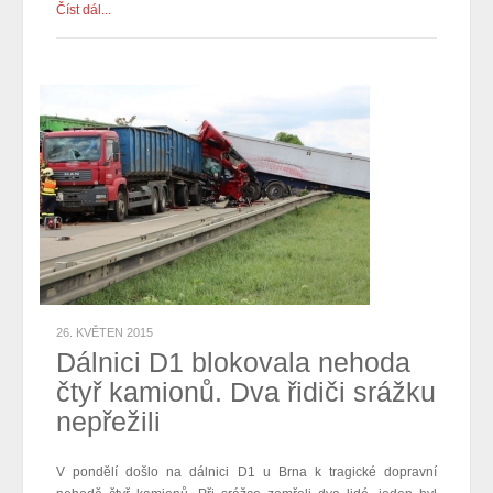
Číst dál...
26. KVĚTEN 2015
Dálnici D1 blokovala nehoda
čtyř kamionů. Dva řidiči srážku
nepřežili
V pondělí došlo na dálnici D1 u Brna k tragické dopravní