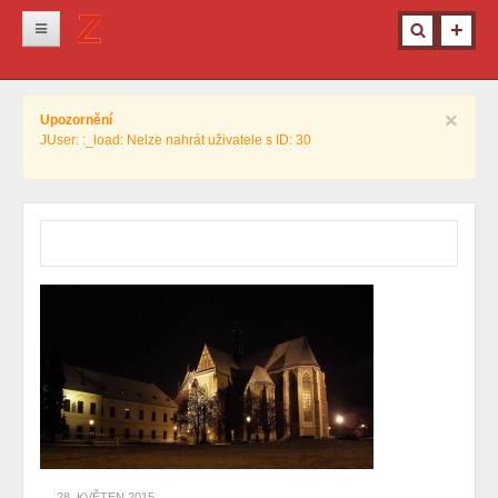
Novinky
×
Upozornění
Krimi
JUser: :_load: Nelze nahrát uživatele s ID: 30
Kultura
Info z města
Pro ženy
Ostatní
28. KVĚTEN 2015