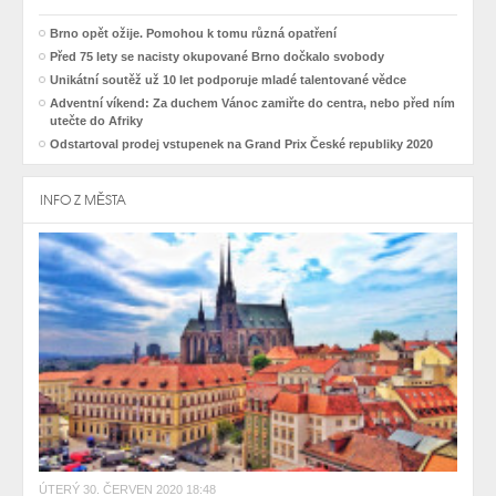
Brno opět ožije. Pomohou k tomu různá opatření
Před 75 lety se nacisty okupované Brno dočkalo svobody
Unikátní soutěž už 10 let podporuje mladé talentované vědce
Adventní víkend: Za duchem Vánoc zamiřte do centra, nebo před ním
utečte do Afriky
Odstartoval prodej vstupenek na Grand Prix České republiky 2020
INFO Z MĚSTA
ÚTERÝ 30. ČERVEN 2020 18:48