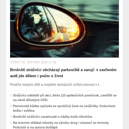
ÚTERÝ 25. ČERVEN 2019 17:26
Brněnští strážníci obcházejí parkoviště a varují: v zavřeném
autě jde dětem i psům o život
Rodiče malých dětí a majitele domácích zvířat oslovují v t...
Strážníci odklidili při akci Jehla 115 aplikačních pomůcek, zaměřili se
na okolí dětských hřišť
Partnerská hádka vyústila ve společný útok na strážníky. Vzduchem
letěla i svítílna
Brněnští strážníci zasahovali u hádky kvůli ořechům.
Na internet vkládal návody na výrobu drog i zbavení se mrtvoly.
Policisté si na autora došlápli