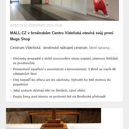
SOBOTA 10. ČERVENEC 2021 16:20
MALL.CZ v brněnském Centru Vídeňská otevírá svůj první
Mega Shop
Centrum Vídeňská - brněnské nákupní centrum
, které spravuj...
Občanky propadlé v době nouzového stavu neplatí, platnost řidičáků
se prodloužila
Preventivní opatření v souvislosti s koronavirem: V Brně se zavře 66
základních škol
Olej nepatří do dřezu ani do záchodu. Vyhodit ho lidé mohou do
popelnice
Jaký vzduch dýchají děti ve školách, zjistí vědci
Dopis ženy, pod kterou se prolomil led na Brněnské přehradě