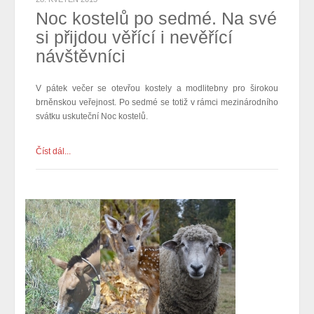
Noc kostelů po sedmé. Na své
si přijdou věřící i nevěřící
návštěvníci
V pátek večer se otevřou kostely a
modlitebny
pro širokou
brněnskou veřejnost. Po sedmé se totiž v rámci mezinárodního
svátku
uskuteční N
oc kostelů.
Číst dál...