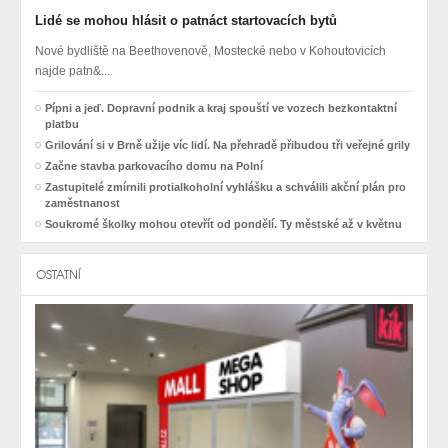
Lidé se mohou hlásit o patnáct startovacích bytů
Nové bydliště na Beethovenově, Mostecké nebo v Kohoutovicích
najde patn&...
Pípni a jeď. Dopravní podnik a kraj spouští ve vozech bezkontaktní
platbu
Grilování si v Brně užije víc lidí. Na přehradě přibudou tři veřejné grily
Začne stavba parkovacího domu na Polní
Zastupitelé zmírnili protialkoholní vyhlášku a schválili akční plán pro
zaměstnanost
Soukromé školky mohou otevřít od pondělí. Ty městské až v květnu
OSTATNÍ