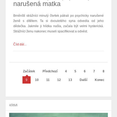
narušená matka
Brněnští strážníci minulý čtvrtek pátrali po psychicky narušené
ženě s dítětem. Ta si dvouletého syna odvedla od jeho
dědečka. Jakmile ji hlídka našla, začala být velmi hysterická.
Strážníci ženu nakonec museli spacifikovat a odvést.
Číst dál...
Začátek
Předchozí
4
5
6
7
8
9
10
11
12
13
Další
Konec
KRIMI