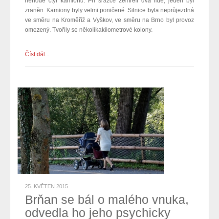
nehodě čtyř kamionů. Při srážce zemřeli dva lidé, jeden byl
zraněn. Kamiony byly velmi poničené. Silnice byla neprůjezdná
ve směru na Kroměříž a Vyškov, ve směru na Brno byl provoz
omezený. Tvořily se několikakilometrové kolony.
Číst dál...
25. KVĚTEN 2015
Brňan se bál o malého vnuka,
odvedla ho jeho psychicky