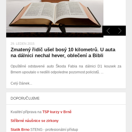
29. LEDEN 2015
Zmatený řidič ušel bosý 10 kilometrů. U auta
na dálnici nechal hever, oblečení a Bibli
Opuštěné odstavené auto Škoda Fabia na dálnici D1 kousek za
Brnem upoutalo v neděli odpoledne pozornost policistů. ...
Celý článek...
DOPORUČUJEME:
Kvalitní příprava na
TSP kurzy v Brně
Stříbrné náušnice se zirkony
Statik Brno
STENG - profesionální přístup