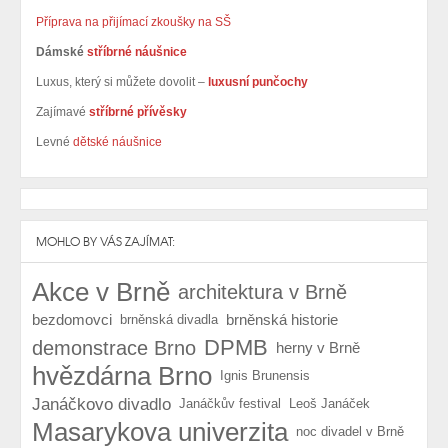
Příprava na přijímací zkoušky na SŠ
Dámské
stříbrné náušnice
Luxus, který si můžete dovolit –
luxusní punčochy
Zajímavé
stříbrné přívěsky
Levné
dětské náušnice
MOHLO BY VÁS ZAJÍMAT:
Akce v Brně
architektura v Brně
bezdomovci
brněnská historie
brněnská divadla
DPMB
demonstrace Brno
herny v Brně
hvězdárna Brno
Ignis Brunensis
Janáčkovo divadlo
Janáčkův festival
Leoš Janáček
Masarykova univerzita
noc divadel v Brně