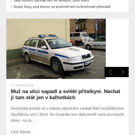
Jaký vzduch dýchají děti ve školách, zjistí vědci
Dopis ženy, pod kterou se prolomil led na Brněnské přehradě
5. LEDEN 2015
Muž na ulici napadl a svlékl přítelkyni. Nechal
ji tam stát jen v kalhotkách
Neobvyklý pohled se v sobotu odpoledne naskytl řidiči projíždějícímu
Opuštěnou ulicí v Brně. Na chodníku tam stála téměř nahá prochladlá
dívka - na so...
Celý článek...