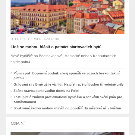
ÚTERÝ 30. ČERVEN 2020 18:48
Lidé se mohou hlásit o patnáct startovacích bytů
Nové bydliště na Beethovenově, Mostecké nebo v Kohoutovicích
najde patn&...
Pípni a jeď. Dopravní podnik a kraj spouští ve vozech bezkontaktní
platbu
Grilování si v Brně užije víc lidí. Na přehradě přibudou tři veřejné grily
Začne stavba parkovacího domu na Polní
Zastupitelé zmírnili protialkoholní vyhlášku a schválili akční plán pro
zaměstnanost
Soukromé školky mohou otevřít od pondělí. Ty městské až v květnu
OSTATNÍ