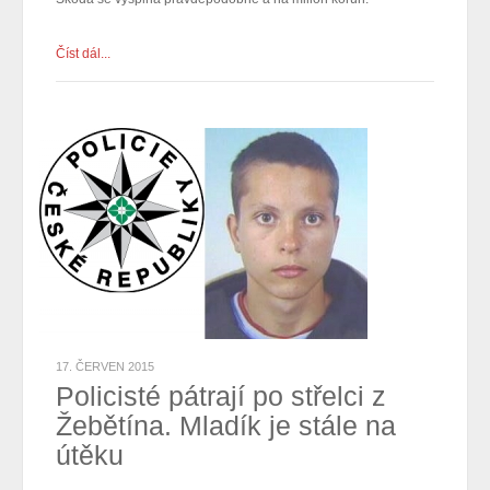
Číst dál...
17. ČERVEN 2015
Policisté pátrají po střelci z
Žebětína. Mladík je stále na
útěku