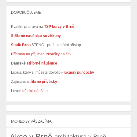
DOPORUČUJEME:
Kvalitní příprava na
TSP kurzy v Brně
Stříbrné náušnice se zirkony
Statik Brno
STENG - profesionální přístup
Příprava na přijímací zkoušky na SŠ
Dámské
stříbrné náušnice
Luxus, který si můžete dovolit –
luxusní punčochy
Zajímavé
stříbrné přívěsky
Levné
dětské náušnice
MOHLO BY VÁS ZAJÍMAT:
Akce v Brně
architektura v Brně