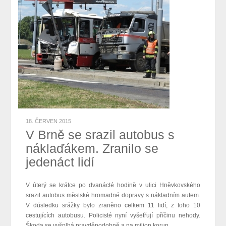
18. ČERVEN 2015
V Brně se srazil autobus s
náklaďákem. Zranilo se
jedenáct lidí
V úterý se krátce po dvanácté hodině v ulici Hněvkovského
srazil autobus městské hromadné dopravy s nákladním autem.
V důsledku srážky bylo zraněno celkem 11 lidí, z toho 10
cestujících autobusu. Policisté nyní vyšetřují příčinu nehody.
Škoda se vyšplhá pravděpodobně a na milion korun.