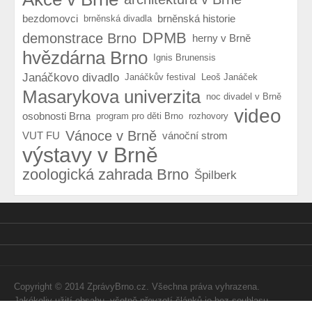
bezdomovci
brněnská historie
brněnská divadla
DPMB
demonstrace Brno
herny v Brně
hvězdárna Brno
Ignis Brunensis
Janáčkovo divadlo
Janáčkův festival
Leoš Janáček
Masarykova univerzita
noc divadel v Brně
video
osobnosti Brna
program pro děti Brno
rozhovory
Vánoce v Brně
VUT FU
vánoční strom
výstavy v Brně
zoologická zahrada Brno
Špilberk
Copyright © 2014 ZprávyBrno.cz. Všechna práva vyhrazena.
Jakékoliv užití obsahu, včetně převzetí článků je bez souhlasu