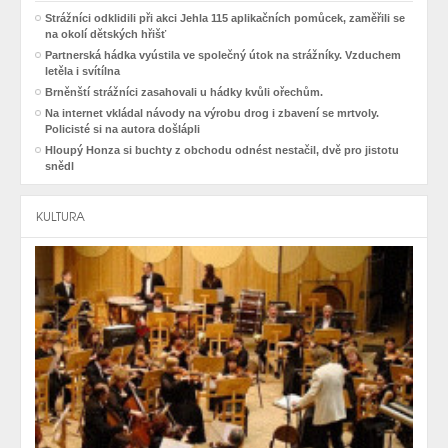
Strážníci odklidili při akci Jehla 115 aplikačních pomůcek, zaměřili se
na okolí dětských hřišť
Partnerská hádka vyústila ve společný útok na strážníky. Vzduchem
letěla i svítílna
Brněnští strážníci zasahovali u hádky kvůli ořechům.
Na internet vkládal návody na výrobu drog i zbavení se mrtvoly.
Policisté si na autora došlápli
Hloupý Honza si buchty z obchodu odnést nestačil, dvě pro jistotu
snědl
KULTURA