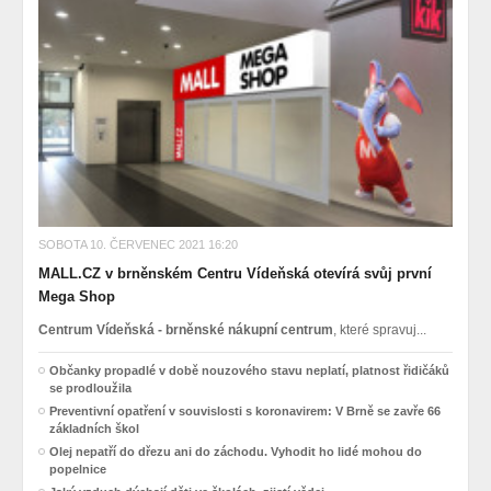
SOBOTA 10. ČERVENEC 2021 16:20
MALL.CZ v brněnském Centru Vídeňská otevírá svůj první
Mega Shop
Centrum Vídeňská - brněnské nákupní centrum
, které spravuj...
Občanky propadlé v době nouzového stavu neplatí, platnost řidičáků
se prodloužila
Preventivní opatření v souvislosti s koronavirem: V Brně se zavře 66
základních škol
Olej nepatří do dřezu ani do záchodu. Vyhodit ho lidé mohou do
popelnice