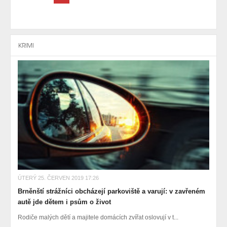
KRIMI
ÚTERÝ 25. ČERVEN 2019 17:26
Brněnští strážníci obcházejí parkoviště a varují: v zavřeném
autě jde dětem i psům o život
Rodiče malých dětí a majitele domácích zvířat oslovují v t...