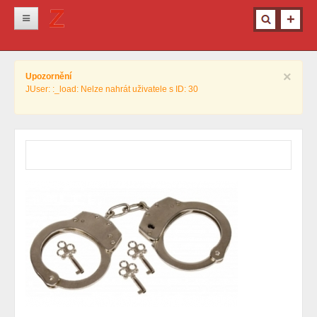
Novinky
×
Upozornění
Krimi
JUser: :_load: Nelze nahrát uživatele s ID: 30
Kultura
Info z města
Pro ženy
Ostatní