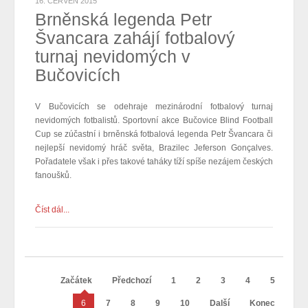
16. ČERVEN 2015
Brněnská legenda Petr
Švancara zahájí fotbalový
turnaj nevidomých v
Bučovicích
V Bučovicích se odehraje mezinárodní fotbalový turnaj
nevidomých fotbalistů. Sportovní akce Bučovice Blind Football
Cup se zúčastní i brněnská fotbalová legenda Petr Švancara či
nejlepší nevidomý hráč světa, Brazilec Jeferson Gonçalves.
Pořadatele však i přes takové taháky tíží spíše nezájem českých
fanoušků.
Číst dál...
Začátek
Předchozí
1
2
3
4
5
6
7
8
9
10
Další
Konec