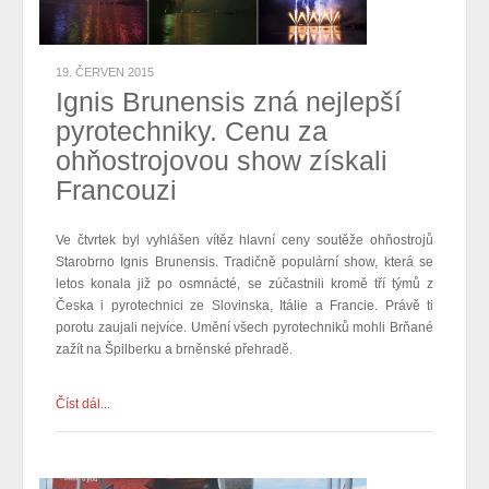
19. ČERVEN 2015
Ignis Brunensis zná nejlepší
pyrotechniky. Cenu za
ohňostrojovou show získali
Francouzi
Ve čtvrtek byl vyhlášen vítěz hlavní ceny soutěže ohňostrojů
Starobrno Ignis Brunensis. Tradičně populární show, která se
letos konala již po osmnácté, se zúčastnili kromě tří týmů z
Česka i pyrotechnici ze Slovinska, Itálie a
Francie
. Právě ti
porotu zaujali nejvíce. Umění všech pyrotechniků mohli Brňané
zažít na Špilberku a brněnské přehradě.
Číst dál...