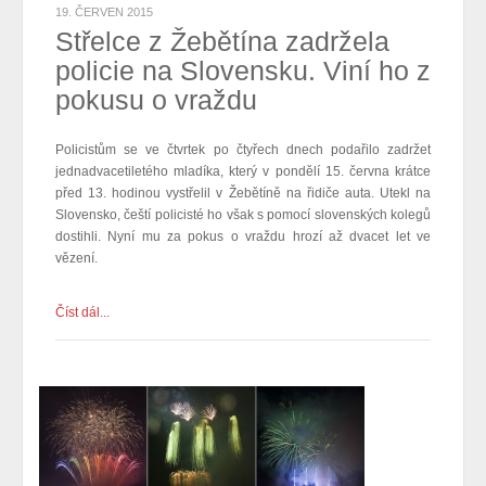
19. ČERVEN 2015
Střelce z Žebětína zadržela
policie na Slovensku. Viní ho z
pokusu o vraždu
Policistům se ve čtvrtek po čtyřech dnech
podařilo
zadržet
jednadvacetiletého mladíka, který v pondělí 15. června krátce
před 13. hodinou vystřelil v Žebětíně na řidiče auta. Utekl na
Slovensko, čeští policisté ho však s pomocí slovenských kolegů
dostihli. Nyní mu za pokus o vraždu hrozí až dvacet let ve
vězení.
Číst dál...