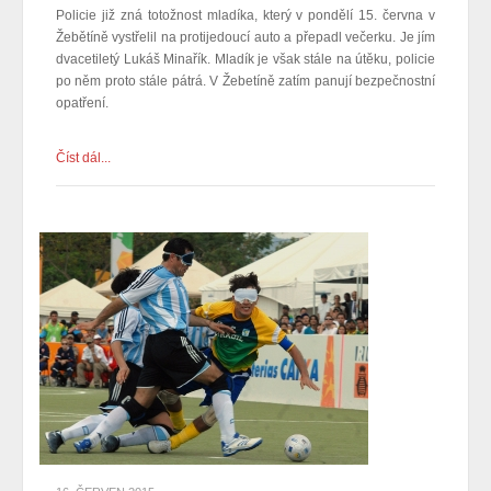
Policie již zná totožnost mladíka, který v pondělí 15. června v
Žebětíně vystřelil na protijedoucí auto a přepadl večerku. Je jím
dvacetiletý Lukáš Minařík. Mladík je však stále na útěku, policie
po něm proto stále pátrá. V Žebetíně zatím panují bezpečnostní
opatření.
Číst dál...