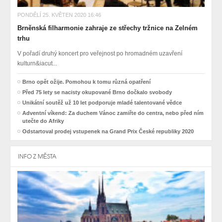
PONDĚLÍ 25. KVĚTEN 2020 16:46
Brněnská filharmonie zahraje ze střechy tržnice na Zelném
trhu
V pořadí druhý koncert pro veřejnost po hromadném uzavření
kulturn&iacut...
Brno opět ožije. Pomohou k tomu různá opatření
Před 75 lety se nacisty okupované Brno dočkalo svobody
Unikátní soutěž už 10 let podporuje mladé talentované vědce
Adventní víkend: Za duchem Vánoc zamiřte do centra, nebo před ním
utečte do Afriky
Odstartoval prodej vstupenek na Grand Prix České republiky 2020
INFO Z MĚSTA