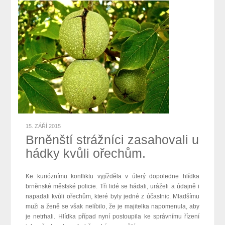
15. ZÁŘÍ 2015
Brněnští strážníci zasahovali u
hádky kvůli ořechům.
Ke kurióznímu konfliktu vyjížděla v úterý dopoledne hlídka
brněnské městské policie. Tři lidé se hádali, uráželi a údajně i
napadali kvůli ořechům, které byly jedné z účastnic. Mladšímu
muži a ženě se však nelíbilo, že je majitelka napomenula, aby
je netrhali. Hlídka případ nyní postoupila ke správnímu řízení