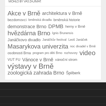
MOHLO BY VÁS ZAJÍMAT:
Akce v Brně
architektura v Brně
bezdomovci
brněnská historie
brněnská divadla
DPMB
demonstrace Brno
herny v Brně
hvězdárna Brno
Ignis Brunensis
Janáčkovo divadlo
Janáčkův festival
Leoš Janáček
Masarykova univerzita
noc divadel v Brně
video
osobnosti Brna
program pro děti Brno
rozhovory
Vánoce v Brně
VUT FU
vánoční strom
výstavy v Brně
zoologická zahrada Brno
Špilberk