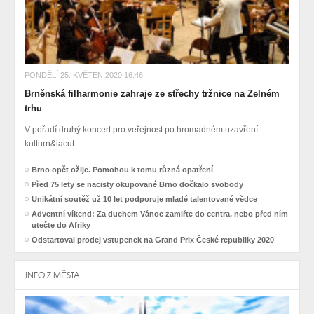
PONDĚLÍ 25. KVĚTEN 2020 16:46
Brněnská filharmonie zahraje ze střechy tržnice na Zelném
trhu
V pořadí druhý koncert pro veřejnost po hromadném uzavření
kulturn&iacut...
Brno opět ožije. Pomohou k tomu různá opatření
Před 75 lety se nacisty okupované Brno dočkalo svobody
Unikátní soutěž už 10 let podporuje mladé talentované vědce
Adventní víkend: Za duchem Vánoc zamiřte do centra, nebo před ním
utečte do Afriky
Odstartoval prodej vstupenek na Grand Prix České republiky 2020
INFO Z MĚSTA