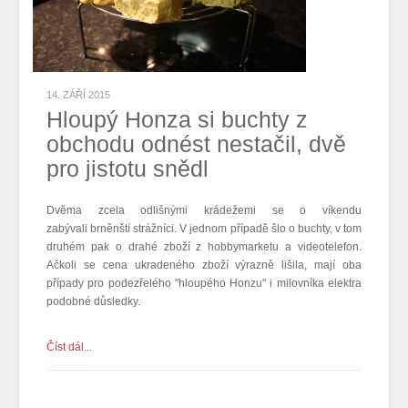
14. ZÁŘÍ 2015
Hloupý Honza si buchty z
obchodu odnést nestačil, dvě
pro jistotu snědl
Dvěma zcela odlišnými krádežemi se o víkendu
zabývali brněnští strážníci. V jednom případě šlo o buchty, v tom
druhém pak o drahé zboží z hobbymarketu a videotelefon.
Ačkoli se cena ukradeného zboží výrazně lišila, mají oba
případy pro podezřelého "hloupého Honzu" i milovníka elektra
podobné důsledky.
Číst dál...