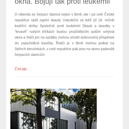
okna. Bojují tak proti leukémii
O víkendu se čerpací stanice nejen v Brně, ale i po celé České
republice opět zaplní skauty. Uskuteční se totiž již 18. ročník
tradiční sbírky Společně proti leukémii! Skauti a skautky v
"krvavě" rudých tričkách budou projíždějícím autům umývat
okna a řidiči jim na oplátku mohou vhodit dobrovolný příspěvek
do zapečetěné kasičky. Řidiči je v Brně mohou potkat na
čtyřech benzínkách, v celé republice pak jsou na skoro padesáti
čerpacích stanicích.
Číst dál...