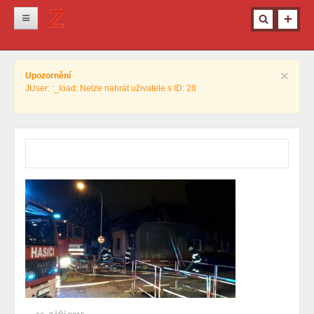
Novinky
×
Upozornění
Krimi
JUser: :_load: Nelze nahrát uživatele s ID: 28
Kultura
Info z města
Pro ženy
Ostatní