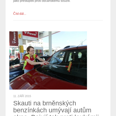
jako přestupek proti občanskému soužití.
Číst dál...
11. ZÁŘÍ 2015
Skauti na brněnských
benzínkách umývají autům