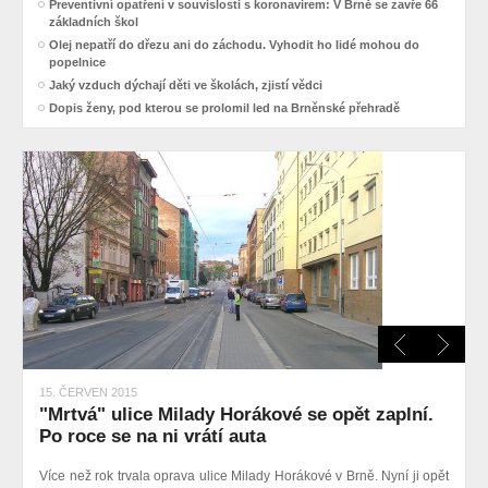
Preventivní opatření v souvislosti s koronavirem: V Brně se zavře 66
základních škol
Olej nepatří do dřezu ani do záchodu. Vyhodit ho lidé mohou do
popelnice
Jaký vzduch dýchají děti ve školách, zjistí vědci
Dopis ženy, pod kterou se prolomil led na Brněnské přehradě
15. ČERVEN 2015
"Mrtvá" ulice Milady Horákové se opět zaplní.
Po roce se na ni vrátí auta
Více než rok trvala oprava ulice Milady Horákové v Brně. Nyní ji opět