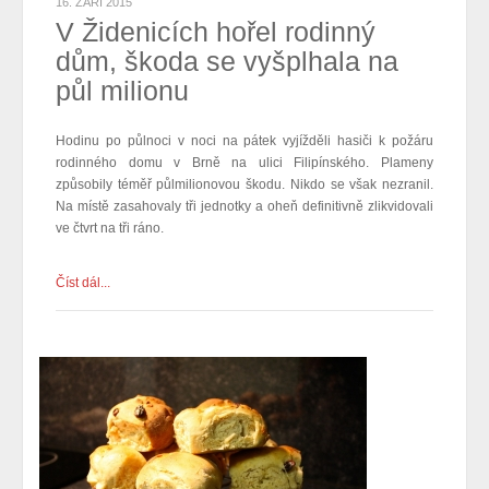
16. ZÁŘÍ 2015
V Židenicích hořel rodinný
dům, škoda se vyšplhala na
půl milionu
Hodinu po půlnoci v noci na pátek vyjížděli hasiči k požáru
rodinného domu v Brně na ulici Filipínského. Plameny
způsobily téměř půlmilionovou škodu. Nikdo se však nezranil.
Na místě zasahovaly tři jednotky a oheň definitivně zlikvidovali
ve čtvrt na tři ráno.
Číst dál...