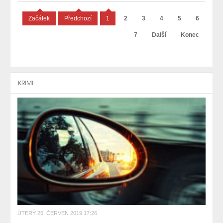
Začátek
Předchozí
1
2
3
4
5
6
7
Další
Konec
KRIMI
ÚTERÝ 25. ČERVEN 2019 17:26