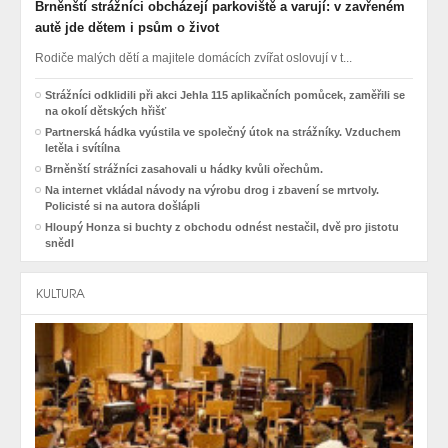
Brněnští strážníci obcházejí parkoviště a varují: v zavřeném
autě jde dětem i psům o život
Rodiče malých dětí a majitele domácích zvířat oslovují v t...
Strážníci odklidili při akci Jehla 115 aplikačních pomůcek, zaměřili se
na okolí dětských hřišť
Partnerská hádka vyústila ve společný útok na strážníky. Vzduchem
letěla i svítílna
Brněnští strážníci zasahovali u hádky kvůli ořechům.
Na internet vkládal návody na výrobu drog i zbavení se mrtvoly.
Policisté si na autora došlápli
Hloupý Honza si buchty z obchodu odnést nestačil, dvě pro jistotu
snědl
KULTURA