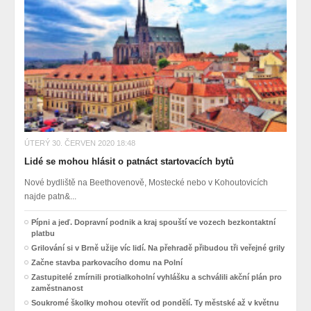
ÚTERÝ 30. ČERVEN 2020 18:48
Lidé se mohou hlásit o patnáct startovacích bytů
Nové bydliště na Beethovenově, Mostecké nebo v Kohoutovicích
najde patn&...
Pípni a jeď. Dopravní podnik a kraj spouští ve vozech bezkontaktní
platbu
Grilování si v Brně užije víc lidí. Na přehradě přibudou tři veřejné grily
Začne stavba parkovacího domu na Polní
Zastupitelé zmírnili protialkoholní vyhlášku a schválili akční plán pro
zaměstnanost
Soukromé školky mohou otevřít od pondělí. Ty městské až v květnu