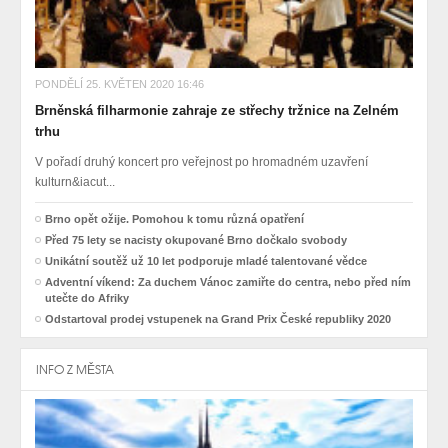
PONDĚLÍ 25. KVĚTEN 2020 16:46
Brněnská filharmonie zahraje ze střechy tržnice na Zelném
trhu
V pořadí druhý koncert pro veřejnost po hromadném uzavření
kulturn&iacut...
Brno opět ožije. Pomohou k tomu různá opatření
Před 75 lety se nacisty okupované Brno dočkalo svobody
Unikátní soutěž už 10 let podporuje mladé talentované vědce
Adventní víkend: Za duchem Vánoc zamiřte do centra, nebo před ním
utečte do Afriky
Odstartoval prodej vstupenek na Grand Prix České republiky 2020
INFO Z MĚSTA