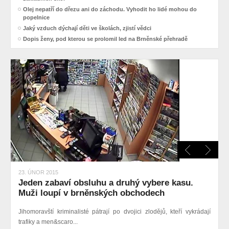
Olej nepatří do dřezu ani do záchodu. Vyhodit ho lidé mohou do
popelnice
Jaký vzduch dýchají děti ve školách, zjistí vědci
Dopis ženy, pod kterou se prolomil led na Brněnské přehradě
23. ÚNOR 2015
Jeden zabaví obsluhu a druhý vybere kasu.
Muži loupí v brněnských obchodech
Jihomoravští kriminalisté pátrají po dvojici zlodějů, kteří vykrádají
trafiky a men&scaro...