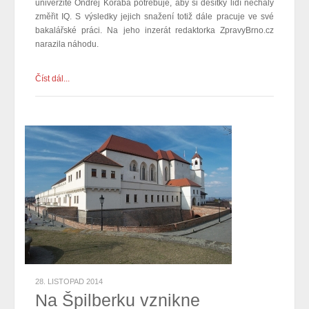
univerzitě Ondřej Koraba potřebuje, aby si desítky lidí nechaly
změřit IQ. S výsledky jejich snažení totiž dále pracuje ve své
bakalářské práci. Na jeho inzerát redaktorka ZpravyBrno.cz
narazila náhodu.
Číst dál...
28. LISTOPAD 2014
Na Špilberku vznikne