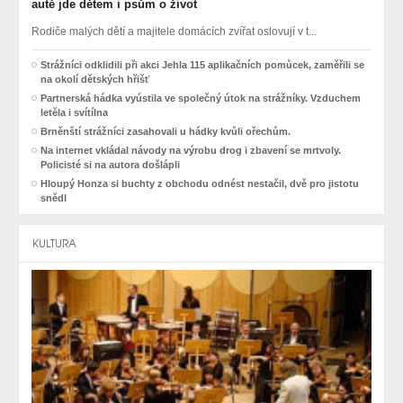
autě jde dětem i psům o život
Rodiče malých dětí a majitele domácích zvířat oslovují v t...
Strážníci odklidili při akci Jehla 115 aplikačních pomůcek, zaměřili se
na okolí dětských hřišť
Partnerská hádka vyústila ve společný útok na strážníky. Vzduchem
letěla i svítílna
Brněnští strážníci zasahovali u hádky kvůli ořechům.
Na internet vkládal návody na výrobu drog i zbavení se mrtvoly.
Policisté si na autora došlápli
Hloupý Honza si buchty z obchodu odnést nestačil, dvě pro jistotu
snědl
KULTURA