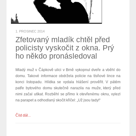
1. PROSINEC 2014
Zfetovaný mladík chtěl před
policisty vyskočit z okna. Prý
ho někdo pronásledoval
Mladý muž v Čápkově ulici v Brně vykopnul dveře a vběhl do
domu. Takové informace obdržela policie na tísňové lince na
konci listopadu. Hlídka se vydala hlášení prověřit. V pátém
patře bytového domu skutečně narazila na muže, který před
nimi začal utíkat. Rozběhl se přímo k otevřenému oknu, vylezl
na parapet a odhodlaný skočit křičel: „Už jsou tady!“
Číst dál...