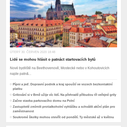
ÚTERÝ 30. ČERVEN 2020 18:48
Lidé se mohou hlásit o patnáct startovacích bytů
Nové bydliště na Beethovenově, Mostecké nebo v Kohoutovicích
najde patn&...
Pípni a jeď. Dopravní podnik a kraj spouští ve vozech bezkontaktní
platbu
Grilování si v Brně užije víc lidí. Na přehradě přibudou tři veřejné grily
Začne stavba parkovacího domu na Polní
Zastupitelé zmírnili protialkoholní vyhlášku a schválili akční plán pro
zaměstnanost
Soukromé školky mohou otevřít od pondělí. Ty městské až v květnu