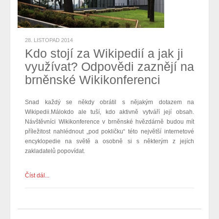
28. LISTOPAD 2014
Kdo stojí za Wikipedií a jak ji
využívat? Odpovědi zaznějí na
brněnské Wikikonferenci
Snad každý se někdy obrátil s nějakým dotazem na
Wikipedii.Málokdo ale tuší, kdo aktivně vytváří její obsah.
Návštěvníci Wikikonference v brněnské hvězdárně budou mít
příležitost nahlédnout „pod pokličku“ této největší internetové
encyklopedie na světě a
osobně
si s některým z jejích
zakladatelů
popovídat
.
Číst dál...