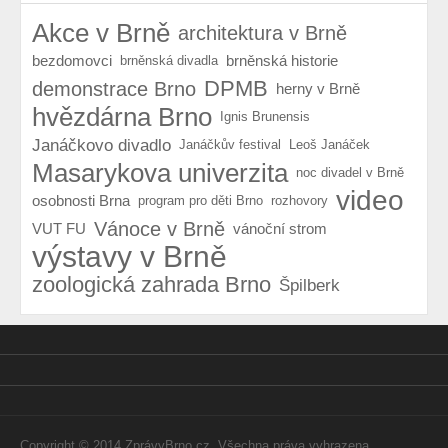
Akce v Brně
architektura v Brně
bezdomovci
brněnská historie
brněnská divadla
DPMB
demonstrace Brno
herny v Brně
hvězdárna Brno
Ignis Brunensis
Janáčkovo divadlo
Janáčkův festival
Leoš Janáček
Masarykova univerzita
noc divadel v Brně
video
osobnosti Brna
program pro děti Brno
rozhovory
Vánoce v Brně
VUT FU
vánoční strom
výstavy v Brně
zoologická zahrada Brno
Špilberk
Copyright © 2014 ZprávyBrno.cz. Všechna práva vyhrazena.