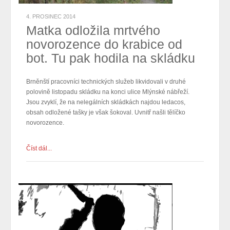
4. PROSINEC 2014
Matka odložila mrtvého
novorozence do krabice od
bot. Tu pak hodila na skládku
Brněnští pracovníci technických služeb likvidovali v druhé
polovině listopadu skládku na konci ulice Mlýnské nábřeží.
Jsou zvyklí, že na nelegálních skládkách najdou ledacos,
obsah odložené tašky je však šokoval. Uvnitř našli tělíčko
novorozence.
Číst dál...