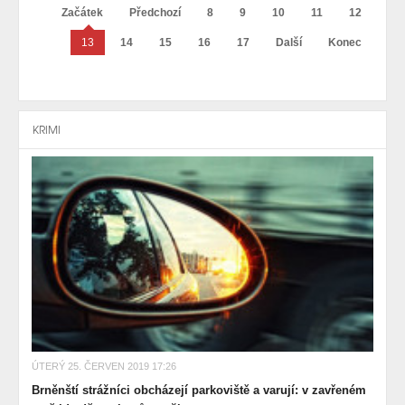
Začátek
Předchozí
8
9
10
11
12
13
14
15
16
17
Další
Konec
KRIMI
ÚTERÝ 25. ČERVEN 2019 17:26
Brněnští strážníci obcházejí parkoviště a varují: v zavřeném