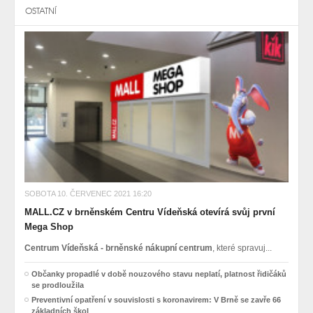
OSTATNÍ
SOBOTA 10. ČERVENEC 2021 16:20
MALL.CZ v brněnském Centru Vídeňská otevírá svůj první
Mega Shop
Centrum Vídeňská - brněnské nákupní centrum
, které spravuj...
Občanky propadlé v době nouzového stavu neplatí, platnost řidičáků
se prodloužila
Preventivní opatření v souvislosti s koronavirem: V Brně se zavře 66
základních škol