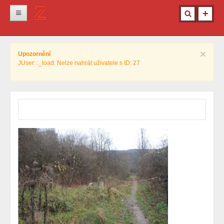
Novinky
×
Upozornění
Krimi
JUser: :_load: Nelze nahrát uživatele s ID: 27
Kultura
Info z města
Pro ženy
Ostatní