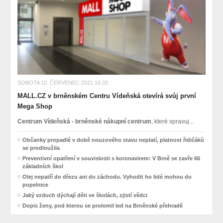
SOBOTA 10. ČERVENEC 2021 16:20
MALL.CZ v brněnském Centru Vídeňská otevírá svůj první
Mega Shop
Centrum Vídeňská - brněnské nákupní centrum
, které spravuj...
Občanky propadlé v době nouzového stavu neplatí, platnost řidičáků
se prodloužila
Preventivní opatření v souvislosti s koronavirem: V Brně se zavře 66
základních škol
Olej nepatří do dřezu ani do záchodu. Vyhodit ho lidé mohou do
popelnice
Jaký vzduch dýchají děti ve školách, zjistí vědci
Dopis ženy, pod kterou se prolomil led na Brněnské přehradě