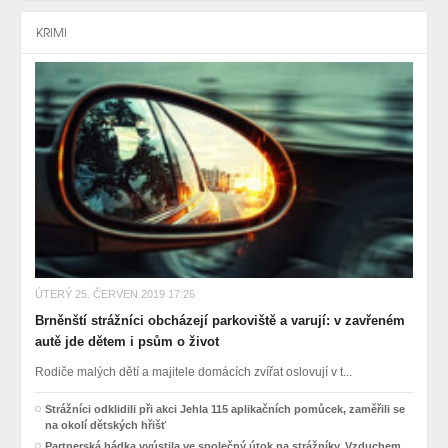
KRIMI
ÚTERÝ 25. ČERVEN 2019 17:26
Brněnští strážníci obcházejí parkoviště a varují: v zavřeném
autě jde dětem i psům o život
Rodiče malých dětí a majitele domácích zvířat oslovují v t...
Strážníci odklidili při akci Jehla 115 aplikačních pomůcek, zaměřili se
na okolí dětských hřišť
Partnerská hádka vyústila ve společný útok na strážníky. Vzduchem