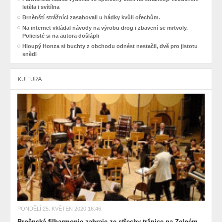
letěla i svítílna
Brněnští strážníci zasahovali u hádky kvůli ořechům.
Na internet vkládal návody na výrobu drog i zbavení se mrtvoly.
Policisté si na autora došlápli
Hloupý Honza si buchty z obchodu odnést nestačil, dvě pro jistotu
snědl
KULTURA
PONDĚLÍ 25. KVĚTEN 2020 16:46
Brněnská filharmonie zahraje ze střechy tržnice na Zelném