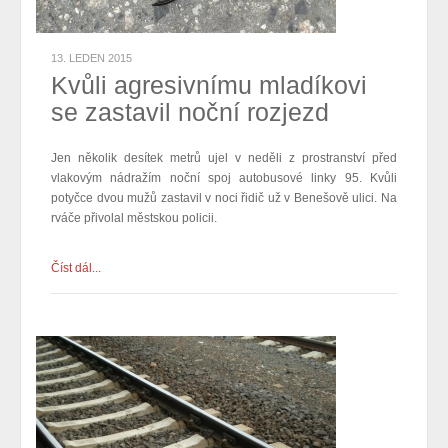
13. LEDEN 2015
Kvůli agresivnímu mladíkovi
se zastavil noční rozjezd
Jen několik desítek metrů ujel v neděli z prostranství před
vlakovým nádražím noční spoj autobusové linky 95. Kvůli
potyčce dvou mužů zastavil v noci
řidič
už v Benešově ulici. Na
rváče přivolal městskou policii.
Číst dál...