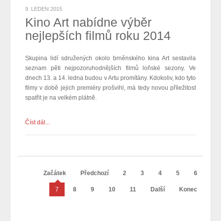
9. LEDEN 2015
Kino Art nabídne výběr
nejlepších filmů roku 2014
Skupina lidí sdružených okolo brněnského kina Art sestavila
seznam pěti nejpozoruhodnějších filmů loňské sezony. Ve
dnech 13. a 14. ledna budou v Artu promítány. Kdokoliv, kdo tyto
filmy v době jejich premiéry prošvihl, má tedy novou příležitost
spatřit je na velkém plátně.
Číst dál...
Začátek
Předchozí
2
3
4
5
6
7
8
9
10
11
Další
Konec