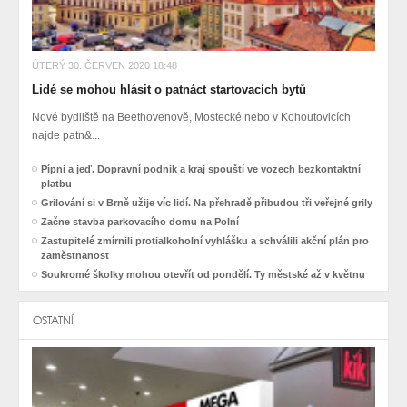
ÚTERÝ 30. ČERVEN 2020 18:48
Lidé se mohou hlásit o patnáct startovacích bytů
Nové bydliště na Beethovenově, Mostecké nebo v Kohoutovicích
najde patn&...
Pípni a jeď. Dopravní podnik a kraj spouští ve vozech bezkontaktní
platbu
Grilování si v Brně užije víc lidí. Na přehradě přibudou tři veřejné grily
Začne stavba parkovacího domu na Polní
Zastupitelé zmírnili protialkoholní vyhlášku a schválili akční plán pro
zaměstnanost
Soukromé školky mohou otevřít od pondělí. Ty městské až v květnu
OSTATNÍ