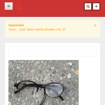
Novinky
×
Upozornění
Krimi
JUser: :_load: Nelze nahrát uživatele s ID: 27
Kultura
Info z města
Pro ženy
Ostatní