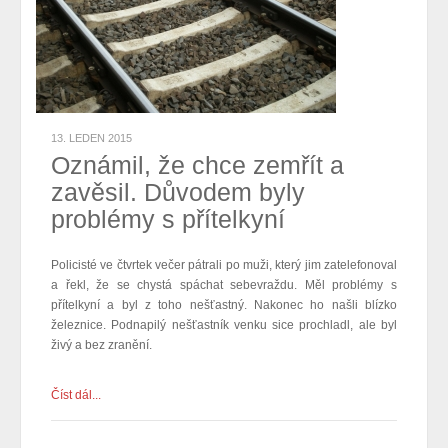
13. LEDEN 2015
Oznámil, že chce zemřít a
zavěsil. Důvodem byly
problémy s přítelkyní
Policisté ve čtvrtek večer pátrali po muži, který jim zatelefonoval
a řekl, že se chystá spáchat sebevraždu. Měl problémy s
přítelkyní a byl z toho nešťastný. Nakonec ho našli blízko
železnice. Podnapilý nešťastník venku sice prochladl, ale byl
živý a bez zranění.
Číst dál...