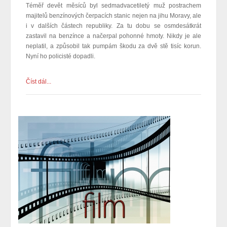
Téměř devět měsíců byl
sedmadvacetiletý muž
postrachem
majitelů benzínových čerpacích stanic nejen na jihu Moravy, ale
i v dalších částech republiky. Za tu dobu se osmdesátkrát
zastavil na benzínce a načerpal pohonné hmoty. Nikdy je ale
neplatil, a způsobil tak pumpám škodu za dvě stě tisíc korun.
Nyní ho policisté dopadli.
Číst dál...