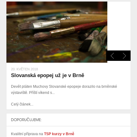
20. KVĚTEN 2018
Slovanská epopej už je v Brně
Devět pláten Muchovy Slovanské epopeje dorazilo na brněnské
výstaviště. Příští víkend s...
Celý článek...
DOPORUČUJEME:
Kvalitní příprava na
TSP kurzy v Brně