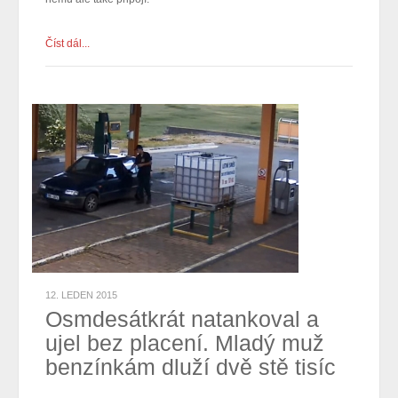
Číst dál...
12. LEDEN 2015
Osmdesátkrát natankoval a
ujel bez placení. Mladý muž
benzínkám dluží dvě stě tisíc