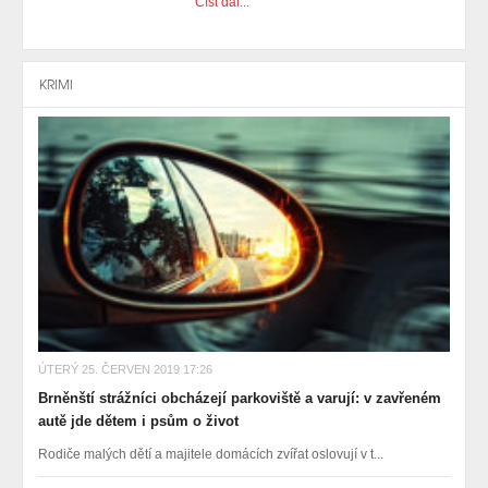
Číst dál...
KRIMI
ÚTERÝ 25. ČERVEN 2019 17:26
Brněnští strážníci obcházejí parkoviště a varují: v zavřeném
autě jde dětem i psům o život
Rodiče malých dětí a majitele domácích zvířat oslovují v t...