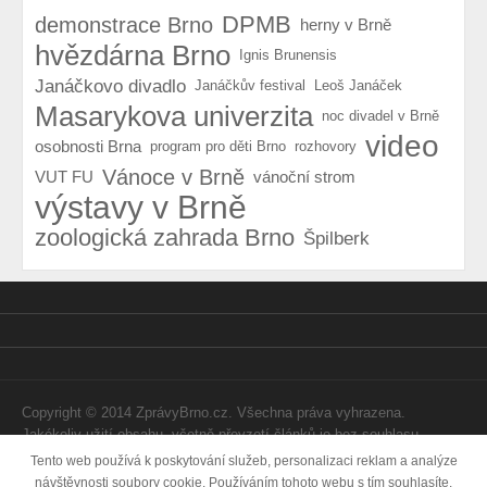
DPMB
demonstrace Brno
herny v Brně
hvězdárna Brno
Ignis Brunensis
Janáčkovo divadlo
Janáčkův festival
Leoš Janáček
Masarykova univerzita
noc divadel v Brně
video
osobnosti Brna
program pro děti Brno
rozhovory
Vánoce v Brně
VUT FU
vánoční strom
výstavy v Brně
zoologická zahrada Brno
Špilberk
Copyright © 2014 ZprávyBrno.cz. Všechna práva vyhrazena.
Jakékoliv užití obsahu, včetně převzetí článků je bez souhlasu
Webtom Enterprises s.r.o. zapovězeno.
Tento web používá k poskytování služeb, personalizaci reklam a analýze
návštěvnosti soubory cookie. Používáním tohoto webu s tím souhlasíte.