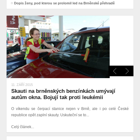
Dopis ženy, pod kterou se prolomil led na Brněnské přehradě
11. ZÁŘÍ 2015
Skauti na brněnských benzínkách umývají
autům okna. Bojují tak proti leukémii
O víkendu se čerpací stanice nejen v Brně, ale i po celé České
republice opět zaplní skauty. Uskuteční se to...
Celý článek...