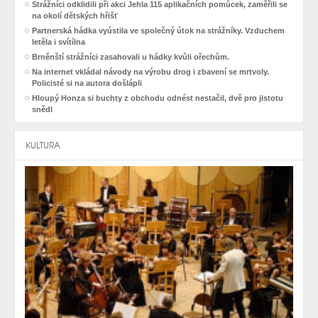
Strážníci odklidili při akci Jehla 115 aplikačních pomůcek, zaměřili se
na okolí dětských hřišť
Partnerská hádka vyústila ve společný útok na strážníky. Vzduchem
letěla i svítílna
Brněnští strážníci zasahovali u hádky kvůli ořechům.
Na internet vkládal návody na výrobu drog i zbavení se mrtvoly.
Policisté si na autora došlápli
Hloupý Honza si buchty z obchodu odnést nestačil, dvě pro jistotu
snědl
KULTURA