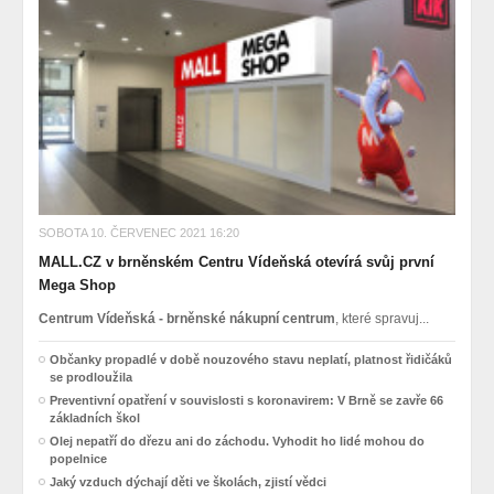
SOBOTA 10. ČERVENEC 2021 16:20
MALL.CZ v brněnském Centru Vídeňská otevírá svůj první
Mega Shop
Centrum Vídeňská - brněnské nákupní centrum
, které spravuj...
Občanky propadlé v době nouzového stavu neplatí, platnost řidičáků
se prodloužila
Preventivní opatření v souvislosti s koronavirem: V Brně se zavře 66
základních škol
Olej nepatří do dřezu ani do záchodu. Vyhodit ho lidé mohou do
popelnice
Jaký vzduch dýchají děti ve školách, zjistí vědci