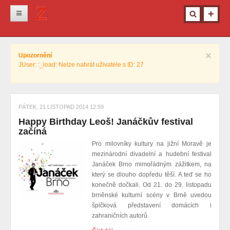
Novinky
×
Upozornění
Krimi
JUser: :_load: Nelze nahrát uživatele s ID: 27
Kultura
Info z města
PÁTEK, 21 LISTOPAD 2014 12:59
Pro ženy
Happy Birthday Leoš! Janáčkův festival
Ostatní
začíná
Pro milovníky kultury na jižní Moravě je
mezinárodní divadelní a hudební festival
Janáček Brno mimořádným zážitkem, na
který se dlouho dopředu těší. A teď se ho
konečně dočkali. Od 21. do 29. listopadu
brněnské kulturní scény v Brně uvedou
špičková představení domácích i
zahraničních autorů.