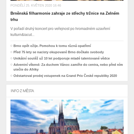
PONDĚLÍ 25. KVĚTEN 2020 16:46
Brněnská filharmonie zahraje ze střechy tržnice na Zelném
trhu
V pořadí druhý koncert pro veřejnost po hromadném uzavření
kulturn&iacut...
Brno opět ožije. Pomohou k tomu různá opatření
Před 75 lety se nacisty okupované Brno dočkalo svobody
Unikátní soutěž už 10 let podporuje mladé talentované vědce
Adventní víkend: Za duchem Vánoc zamiřte do centra, nebo před ním
utečte do Afriky
Odstartoval prodej vstupenek na Grand Prix České republiky 2020
INFO Z MĚSTA