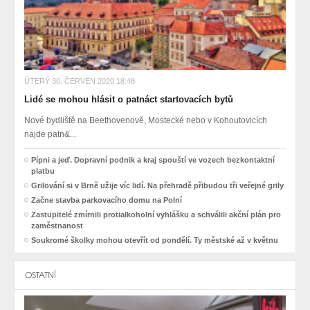
ÚTERÝ 30. ČERVEN 2020 18:48
Lidé se mohou hlásit o patnáct startovacích bytů
Nové bydliště na Beethovenově, Mostecké nebo v Kohoutovicích
najde patn&...
Pípni a jeď. Dopravní podnik a kraj spouští ve vozech bezkontaktní
platbu
Grilování si v Brně užije víc lidí. Na přehradě přibudou tři veřejné grily
Začne stavba parkovacího domu na Polní
Zastupitelé zmírnili protialkoholní vyhlášku a schválili akční plán pro
zaměstnanost
Soukromé školky mohou otevřít od pondělí. Ty městské až v květnu
OSTATNÍ