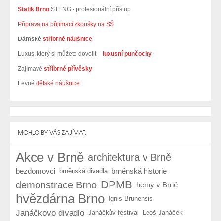
Statik Brno
STENG - profesionální přístup
Příprava na přijímací zkoušky na SŠ
Dámské
stříbrné náušnice
Luxus, který si můžete dovolit –
luxusní punčochy
Zajímavé
stříbrné přívěsky
Levné
dětské náušnice
MOHLO BY VÁS ZAJÍMAT:
Akce v Brně
architektura v Brně
bezdomovci
brněnská historie
brněnská divadla
DPMB
demonstrace Brno
herny v Brně
hvězdárna Brno
Ignis Brunensis
Janáčkovo divadlo
Janáčkův festival
Leoš Janáček