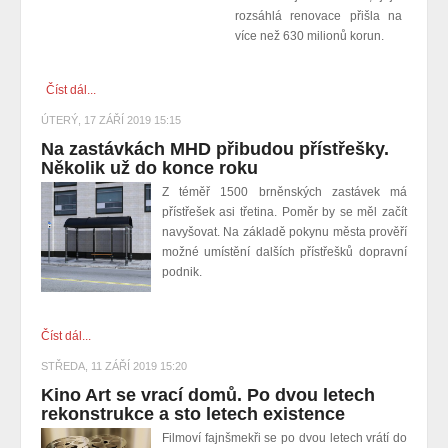
rozsáhlá renovace přišla na
více než 630 milionů korun.
Číst dál...
ÚTERÝ, 17 ZÁŘÍ 2019 15:15
Na zastávkách MHD přibudou přístřešky.
Několik už do konce roku
Z téměř 1500 brněnských zastávek má
přístřešek asi třetina. Poměr by se měl začít
navyšovat. Na základě pokynu města prověří
možné umístění dalších přístřešků dopravní
podnik.
Číst dál...
STŘEDA, 11 ZÁŘÍ 2019 15:20
Kino Art se vrací domů. Po dvou letech
rekonstrukce a sto letech existence
Filmoví fajnšmekři se po dvou letech vrátí do