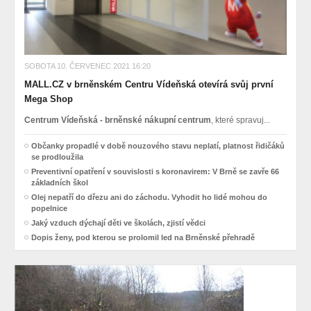
SOBOTA 10. ČERVENEC 2021 16:20
MALL.CZ v brněnském Centru Vídeňská otevírá svůj první
Mega Shop
Centrum Vídeňská - brněnské nákupní centrum
, které spravuj...
Občanky propadlé v době nouzového stavu neplatí, platnost řidičáků
se prodloužila
Preventivní opatření v souvislosti s koronavirem: V Brně se zavře 66
základních škol
Olej nepatří do dřezu ani do záchodu. Vyhodit ho lidé mohou do
popelnice
Jaký vzduch dýchají děti ve školách, zjistí vědci
Dopis ženy, pod kterou se prolomil led na Brněnské přehradě