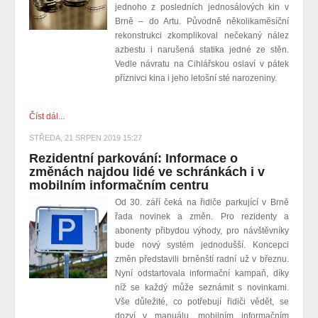
jednoho z posledních jednosálových kin v
Brně – do Artu. Původně několikaměsíční
rekonstrukci zkomplikoval nečekaný nález
azbestu i narušená statika jedné ze stěn.
Vedle návratu na Cihlářskou oslaví v pátek
příznivci kina i jeho letošní sté narozeniny.
Číst dál...
STŘEDA, 21 SRPEN 2019 15:27
Rezidentní parkování: Informace o
změnách najdou lidé ve schránkách i v
mobilním informačním centru
Od 30. září čeká na řidiče parkující v Brně
řada novinek a změn. Pro rezidenty a
abonenty přibydou výhody, pro návštěvníky
bude nový systém jednodušší. Koncepci
změn představili brněnští radní už v březnu.
Nyní odstartovala informační kampaň, díky
níž se každý může seznámit s novinkami.
Vše důležité, co potřebují řidiči vědět, se
dozví v manuálu, mobilním informačním