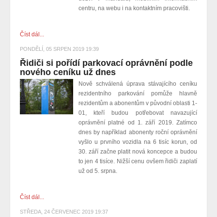
centru, na webu i na kontaktním pracovišti.
Číst dál...
PONDĚLÍ, 05 SRPEN 2019 19:39
Řidiči si pořídí parkovací oprávnění podle
nového ceníku už dnes
Nově schválená úprava stávajícího ceníku
rezidentního parkování pomůže hlavně
rezidentům a abonentům v původní oblasti 1-
01, kteří budou potřebovat navazující
oprávnění platné od 1. září 2019. Zatímco
dnes by například abonenty roční oprávnění
vyšlo u prvního vozidla na 6 tisíc korun, od
30. září začne platit nová koncepce a budou
to jen 4 tisíce. Nižší cenu ovšem řidiči zaplatí
už od 5. srpna.
Číst dál...
STŘEDA, 24 ČERVENEC 2019 19:37