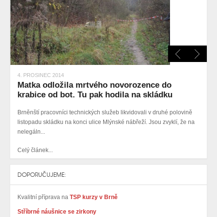
4. PROSINEC 2014
Matka odložila mrtvého novorozence do
krabice od bot. Tu pak hodila na skládku
Brněnští pracovníci technických služeb likvidovali v druhé polovině
listopadu skládku na konci ulice Mlýnské nábřeží. Jsou zvyklí, že na
nelegáln...
Celý článek...
DOPORUČUJEME:
Kvalitní příprava na
TSP kurzy v Brně
Stříbrné náušnice se zirkony