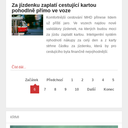
Za jízdenku zaplatí cestující kartou
pohodlně přímo ve voze
Komfortnější cestování MHD přinese lidem
už příští jaro. Ve vozech najdou nové
validátory jízdenek, na kterých budou moci
za jízdu zaplatit kartou. Inteligentní systém
vyhodnotí nákupy za celý den a z karty
strhne částku za jízdenku, která by pro
cestujícího byla finančně nejvýhodnější.
Číst dál...
Začátek
Předchozí
1
2
3
4
5
6
7
8
9
10
Další
Konec
KRIMI