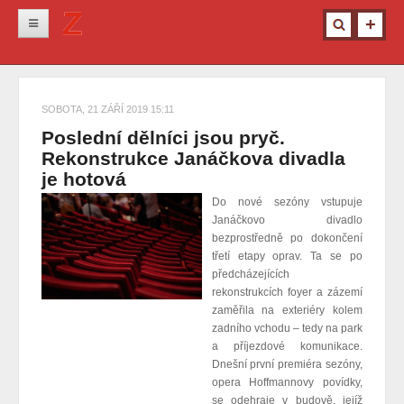
Novinky
Krimi
SOBOTA, 21 ZÁŘÍ 2019 15:11
Kultura
Poslední dělníci jsou pryč.
Rekonstrukce Janáčkova divadla
Info z města
je hotová
Pro ženy
Do nové sezóny vstupuje
Janáčkovo divadlo
Ostatní
bezprostředně po dokončení
třetí etapy oprav. Ta se po
předcházejících
rekonstrukcích foyer a zázemí
zaměřila na exteriéry kolem
zadního vchodu – tedy na park
a příjezdové komunikace.
Dnešní první premiéra sezóny,
opera Hoffmannovy povídky,
se odehraje v budově, jejíž