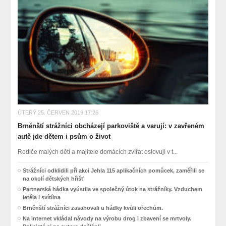
ÚTERÝ 25. ČERVEN 2019 17:26
Brněnští strážníci obcházejí parkoviště a varují: v zavřeném
autě jde dětem i psům o život
Rodiče malých dětí a majitele domácích zvířat oslovují v t...
Strážníci odklidili při akci Jehla 115 aplikačních pomůcek, zaměřili se
na okolí dětských hřišť
Partnerská hádka vyústila ve společný útok na strážníky. Vzduchem
letěla i svítílna
Brněnští strážníci zasahovali u hádky kvůli ořechům.
Na internet vkládal návody na výrobu drog i zbavení se mrtvoly.