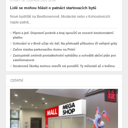
ÚTERÝ 30. ČERVEN 2020 18:48
Lidé se mohou hlásit o patnáct startovacích bytů
Nové bydliště na Beethovenově, Mostecké nebo v Kohoutovicích
najde patn&...
Pípni a jeď. Dopravní podnik a kraj spouští ve vozech bezkontaktní
platbu
Grilování si v Brně užije víc lidí. Na přehradě přibudou tři veřejné grily
Začne stavba parkovacího domu na Polní
Zastupitelé zmírnili protialkoholní vyhlášku a schválili akční plán pro
zaměstnanost
Soukromé školky mohou otevřít od pondělí. Ty městské až v květnu
OSTATNÍ