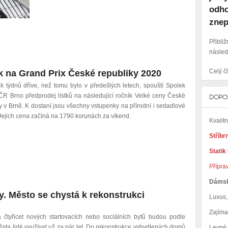
odho
znep
Přibl
násled
Celý čl
k na Grand Prix České republiky 2020
k týdnů dříve, než tomu bylo v předešlých letech, spouští Spolek
ČR Brno předprodej lístků na následující ročník Velké ceny České
DOPO
y v Brně. K dostaní jsou všechny vstupenky na přírodní i sedadlové
 Jejich cena začíná na 1790 korunách za víkend.
Kvalit
Stříbr
Statik
Přípra
Dáms
y. Město se chystá k rekonstrukci
Luxus, 
Zajím
 čtyřicet nových startovacích nebo sociálních bytů budou podle
sta lidé využívat už za pár let. Do rekonstrukce vybydlených domů
Levné