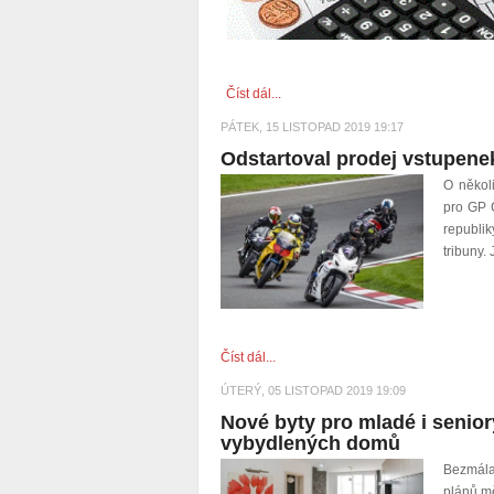
Číst dál...
PÁTEK, 15 LISTOPAD 2019 19:17
Odstartoval prodej vstupene
O několi
pro GP 
republik
tribuny.
Číst dál...
ÚTERÝ, 05 LISTOPAD 2019 19:09
Nové byty pro mladé i senior
vybydlených domů
Bezmála
plánů mě