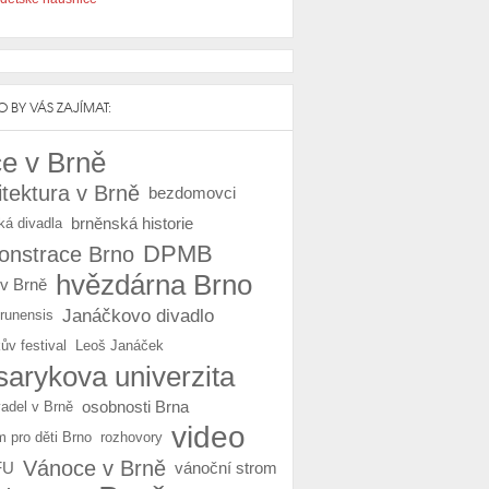
 BY VÁS ZAJÍMAT:
e v Brně
itektura v Brně
bezdomovci
brněnská historie
ká divadla
DPMB
nstrace Brno
hvězdárna Brno
 v Brně
Janáčkovo divadlo
Brunensis
ův festival
Leoš Janáček
arykova univerzita
osobnosti Brna
vadel v Brně
video
m pro děti Brno
rozhovory
Vánoce v Brně
FU
vánoční strom