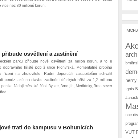
e více než 80 milionů korun.
MOHLO
Akc
 přibude osvětlení a zastínění
arch
eckém parku přibude nové osvětlení za milion korun, a to u
brněns
o dopravního hřiště poblíž ulice Pionýrská. Momentálně probíhá
demo
é řízení na zhotovitele. Radní doporučili zastupitelům schválit
herny
utí peněz také na stavbu zastínění dětských hřišť za 1,2 milionu
 peníze žádají městské části Bystrc, Brno-jih, Medlánky, Brno-sever
Ignis 
třed.
Janáčk
Mas
noc di
progra
jové trati do kampusu v Bohunicích
VUT 