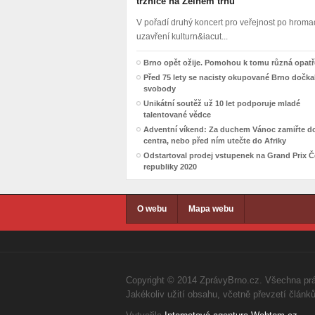
tržnice na Zelném trhu
V pořadí druhý koncert pro veřejnost po hro
uzavření kulturn&iacut...
Brno opět ožije. Pomohou k tomu různá opatř
Před 75 lety se nacisty okupované Brno dočka
svobody
Unikátní soutěž už 10 let podporuje mladé
talentované vědce
Adventní víkend: Za duchem Vánoc zamiřte d
centra, nebo před ním utečte do Afriky
Odstartoval prodej vstupenek na Grand Prix 
republiky 2020
O webu
Mapa webu
Copyright © 2014 ZprávyBrno.cz. Všechna pr
Jakékoliv užití obsahu, včetně převzetí člán