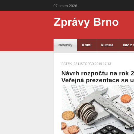
07
srpen
2026
Novinky
Krimi
Kultura
Info z
PÁTEK, 22 LISTOPAD 2019 17:13
Návrh rozpočtu na rok 2
Veřejná prezentace se 