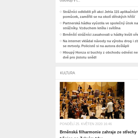
oslovují v t...
Strážníci odklidili při akci Jehla 115 aplikačníc
pomůcek, zaměřili se na okolí dětských hřišť
Partnerská hádka vyústila ve společný útok na
strážníky. Vzduchem letěla i svítílna
Brněnští strážníci zasahovali u hádky kvůli o
Na internet vkládal návody na výrobu drog i z
se mrtvoly. Policisté si na autora došlápli
Hloupý Honza si buchty z obchodu odnést nes
dvě pro jistotu snědl
KULTURA
PONDĚLÍ 25. KVĚTEN 2020 16:46
Brněnská filharmonie zahraje ze střechy