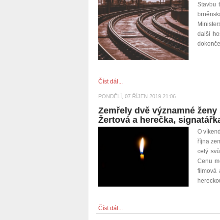
Stavbu t
brněnská
Ministe
další ho
dokonče
Číst dál...
PONDĚLÍ, 07 ŘÍJEN 2019 21:06
Zemřely dvě významné ženy s
Žertová a herečka, signatář
O víkend
října ze
celý svů
Cenu mě
filmová 
hereckou
Číst dál...