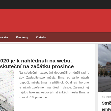
 města
Pro ženy
Ostatní
020 je k nahlédnutí na webu.
uskuteční na začátku prosince
Na středečním zasedání doporučili brněnští radní,
aby Zastupitelstvo města Brna schválilo návrh
rozpočtu města Brna na příští rok. Od dnešního dne
je návrh zveřejněn na úřední desce. Zájemci jej
najdou také na webových stránkách města Brna, a
to až do 10. prosince.
19. BŘ
Strá
jehl