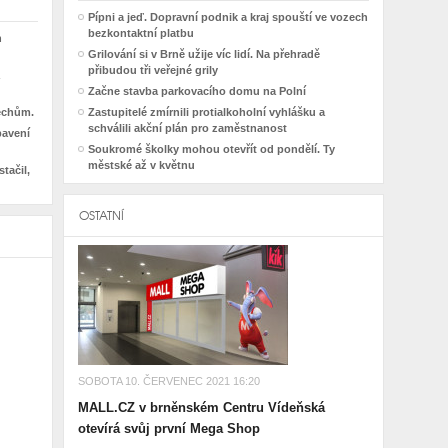
Pípni a jeď. Dopravní podnik a kraj spouští ve vozech
bezkontaktní platbu
h
Grilování si v Brně užije víc lidí. Na přehradě
přibudou tři veřejné grily
Začne stavba parkovacího domu na Polní
řechům.
Zastupitelé zmírnili protialkoholní vyhlášku a
schválili akční plán pro zaměstnanost
bavení
Soukromé školky mohou otevřít od pondělí. Ty
městské až v květnu
tačil,
OSTATNÍ
SOBOTA 10. ČERVENEC 2021 16:20
MALL.CZ v brněnském Centru Vídeňská
otevírá svůj první Mega Shop