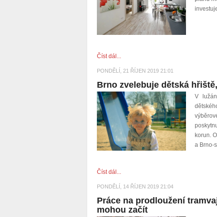
investuj
Číst dál...
PONDĚLÍ, 21 ŘÍJEN 2019 21:01
Brno zvelebuje dětská hřiště,
V lužán
dětskéh
výběrov
poskytn
korun. O
a Brno-s
Číst dál...
PONDĚLÍ, 14 ŘÍJEN 2019 21:04
Práce na prodloužení tramva
mohou začít