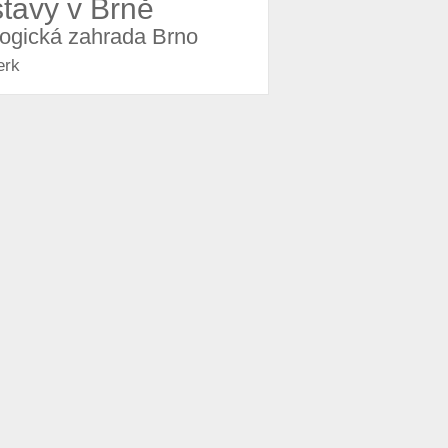
stavy v Brně
logická zahrada Brno
erk