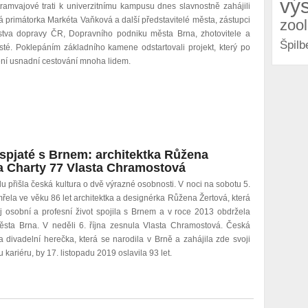
vý
ramvajové trati k univerzitnímu kampusu dnes slavnostně zahájili
 primátorka Markéta Vaňková a další představitelé města, zástupci
zoo
rstva dopravy ČR, Dopravního podniku města Brna, zhotovitele a
Špilb
sté. Poklepáním základního kamene odstartovali projekt, který po
ní usnadní cestování mnoha lidem.
pjaté s Brnem: architektka Růžena
ka Charty 77 Vlasta Chramostová
u přišla česká kultura o dvě výrazné osobnosti. V noci na sobotu 5.
mřela ve věku 86 let architektka a designérka Růžena Žertová, která
j osobní a profesní život spojila s Brnem a v roce 2013 obdržela
sta Brna. V neděli 6. října zesnula Vlasta Chramostová. Česká
a divadelní herečka, která se narodila v Brně a zahájila zde svoji
 kariéru, by 17. listopadu 2019 oslavila 93 let.