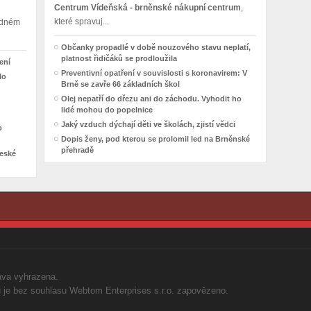
Centrum Vídeňská - brněnské nákupní centrum
,
které spravuj...
madném
Občanky propadlé v době nouzového stavu neplatí,
platnost řidičáků se prodloužila
ení
Preventivní opatření v souvislosti s koronavirem: V
lo
Brně se zavře 66 základních škol
Olej nepatří do dřezu ani do záchodu. Vyhodit ho
lidé mohou do popelnice
Jaký vzduch dýchají děti ve školách, zjistí vědci
o
Dopis ženy, pod kterou se prolomil led na Brněnské
přehradě
České
áva vyhrazena.
ků je bez souhlasu Webtom Enterprises s.r.o. zapovězeno.