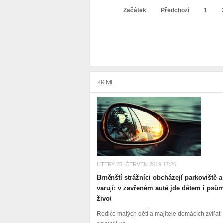
Začátek
Předchozí
1
KRIMI
ÚTERÝ 25. ČERVEN 2019 17:26
Brněnští strážníci obcházejí parkoviště a
varují: v zavřeném autě jde dětem i psů
život
Rodiče malých dětí a majitele domácích zvířat