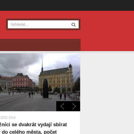
EZEN 2018
žníci se dvakrát vydají sbírat
y do celého města, počet