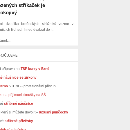
zených stříkaček je
okojivý
ižně dvacítka brněnských strážníků vezme v
ujících týdnech hned dvakrát do r...
ánek...
RUČUJEME:
ní příprava na
TSP kurzy v Brně
né náušnice se zirkony
 Brno
STENG - profesionální přístup
va na přijímací zkoušky na SŠ
ké
stříbrné náušnice
který si můžete dovolit –
luxusní punčochy
avé
stříbrné přívěsky
dětské náušnice