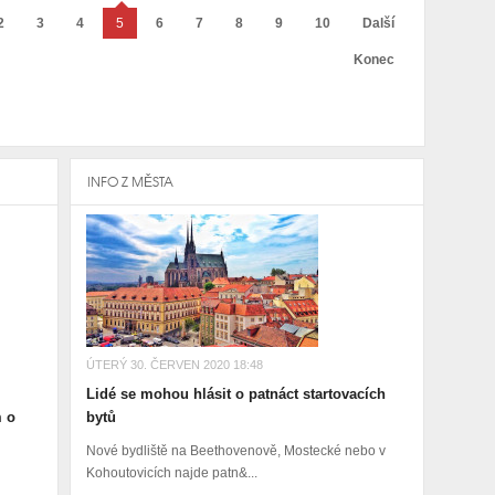
2
3
4
5
6
7
8
9
10
Další
Konec
INFO Z MĚSTA
ÚTERÝ 30. ČERVEN 2020 18:48
Lidé se mohou hlásit o patnáct startovacích
m o
bytů
Nové bydliště na Beethovenově, Mostecké nebo v
Kohoutovicích najde patn&...