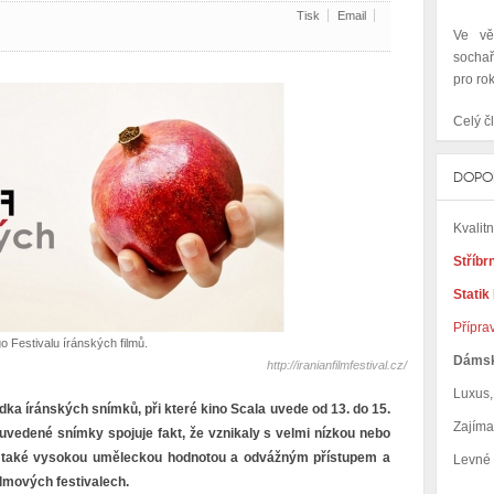
Tisk
Email
Ve vě
sochař
pro ro
Celý čl
DOPO
Kvalit
Stříbr
Statik
Přípra
o Festivalu íránských filmů.
Dáms
http://iranianfilmfestival.cz/
Luxus, 
dka íránských snímků, při které kino Scala uvede od 13. do 15.
Zajím
uvedené snímky spojuje fakt, že vznikaly s velmi nízkou nebo
se také vysokou uměleckou hodnotou a odvážným přístupem a
Levné
lmových festivalech.