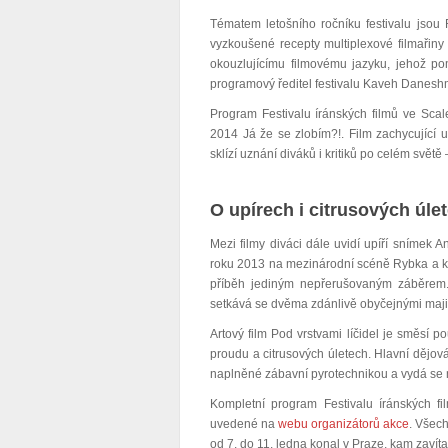
Tématem letošního ročníku festivalu jsou Re
vyzkoušené recepty multiplexové filmařiny a
okouzlujícímu filmovému jazyku, jehož po
programový ředitel festivalu Kaveh Danes
Program Festivalu íránských filmů ve Scal
2014 Já že se zlobím?!. Film zachycující u
sklízí uznání diváků i kritiků po celém svět
O upírech i citrusových úle
Mezi filmy diváci dále uvidí upíří snímek 
roku 2013 na mezinárodní scéně Rybka a ko
příběh jediným nepřerušovaným záběrem. 
setkává se dvěma zdánlivě obyčejnými majitel
Artový film Pod vrstvami líčidel je směsí p
proudu a citrusových úletech. Hlavní dějová
naplněné zábavní pyrotechnikou a vydá se n
Kompletní program Festivalu íránských 
uvedené na
webu organizátorů akce
.
Všech
od 7. do 11. ledna konal v Praze, kam zavítal 