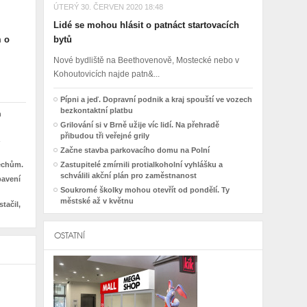
ÚTERÝ 30. ČERVEN 2020 18:48
Lidé se mohou hlásit o patnáct startovacích
m o
bytů
Nové bydliště na Beethovenově, Mostecké nebo v
Kohoutovicích najde patn&...
Pípni a jeď. Dopravní podnik a kraj spouští ve vozech
bezkontaktní platbu
h
Grilování si v Brně užije víc lidí. Na přehradě
přibudou tři veřejné grily
Začne stavba parkovacího domu na Polní
řechům.
Zastupitelé zmírnili protialkoholní vyhlášku a
schválili akční plán pro zaměstnanost
bavení
Soukromé školky mohou otevřít od pondělí. Ty
městské až v květnu
tačil,
OSTATNÍ