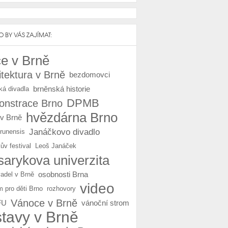
 BY VÁS ZAJÍMAT:
e v Brně
itektura v Brně
bezdomovci
brněnská historie
ká divadla
DPMB
nstrace Brno
hvězdárna Brno
 v Brně
Janáčkovo divadlo
Brunensis
ův festival
Leoš Janáček
arykova univerzita
osobnosti Brna
vadel v Brně
video
m pro děti Brno
rozhovory
Vánoce v Brně
FU
vánoční strom
stavy v Brně