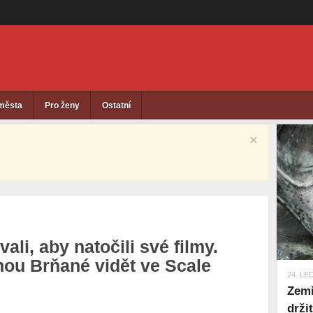
 města
Pro ženy
Ostatní
×
vali, aby natočili své filmy.
ou Brňané vidět ve Scale
24. LE
Zemř
drži