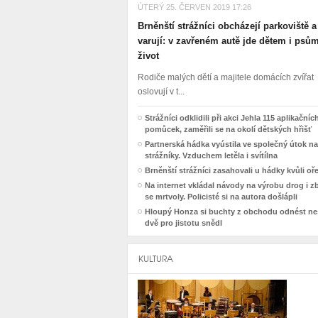
ÚTERÝ 25. ČERVEN 2019 17:26
Brněnští strážníci obcházejí parkoviště a
varují: v zavřeném autě jde dětem i psů
život
Rodiče malých dětí a majitele domácích zvířat
oslovují v t...
Strážníci odklidili při akci Jehla 115 aplikačníc
pomůcek, zaměřili se na okolí dětských hřišť
Partnerská hádka vyústila ve společný útok na
strážníky. Vzduchem letěla i svítílna
Brněnští strážníci zasahovali u hádky kvůli o
Na internet vkládal návody na výrobu drog i z
se mrtvoly. Policisté si na autora došlápli
Hloupý Honza si buchty z obchodu odnést nes
dvě pro jistotu snědl
KULTURA