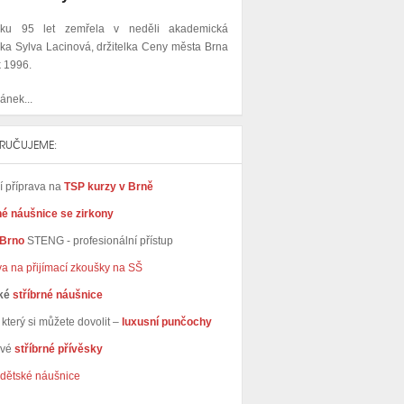
ku 95 let zemřela v neděli akademická
ka Sylva Lacinová, držitelka Ceny města Brna
k 1996.
ánek...
RUČUJEME:
ní příprava na
TSP kurzy v Brně
né náušnice se zirkony
 Brno
STENG - profesionální přístup
va na přijímací zkoušky na SŠ
ké
stříbrné náušnice
který si můžete dovolit –
luxusní punčochy
avé
stříbrné přívěsky
dětské náušnice