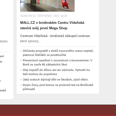
SOBOTA 10. ČERVENEC 2021 16:20
MALL.CZ v brněnském Centru Vídeňská
otevírá svůj první Mega Shop
Centrum Vídeňská - brněnské nákupní centrum
,
které spravuj...
madném
Občanky propadlé v době nouzového stavu neplatí,
platnost řidičáků se prodloužila
ení
Preventivní opatření v souvislosti s koronavirem: V
lo
Brně se zavře 66 základních škol
Olej nepatří do dřezu ani do záchodu. Vyhodit ho
lidé mohou do popelnice
Jaký vzduch dýchají děti ve školách, zjistí vědci
o
Dopis ženy, pod kterou se prolomil led na Brněnské
přehradě
České