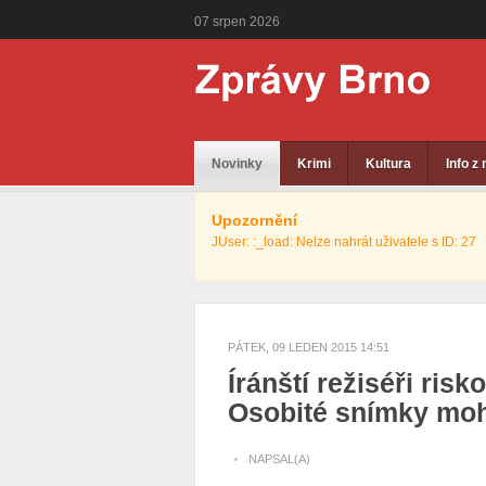
07
srpen
2026
Novinky
Krimi
Kultura
Info z
Upozornění
JUser: :_load: Nelze nahrát uživatele s ID: 27
PÁTEK, 09 LEDEN 2015 14:51
Íránští režiséři risko
Osobité snímky moh
NAPSAL(A)