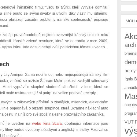
belové íránského filmu. "Jsou to tvůrci, kteří vytrvale odmítají
 silné pouto se svými diváky si utvořili díky vlastnímu silnému,
mocí obnažují zásadní problémy íránské společnosti," popisuje
MOHLO
hmand.
Akc
e zahájí pravděpodobně nejkontroverznější íránský snímek roku
dálostí íránské zelené revoluce, která se odehrála v roce 2009,
arch
ě – vyjma Íránu, kde dosud nebyl kvůli politickému tématu uveden.
brněns
demo
tech
herny
Any Lily Amírpúr Sama nocí tmou, nebo nejúspěšnější íránský film
Ignis 
čka, v němž se režisér Šahram Mokrí pokusil zachytit rafinovaný
Mokrí vypráví o skupině studentů tábořících v lese, která se
Janáčk
i malé restaurace, již si potrpí na velice podivné recepty.
Mas
outavých a zábavných příběhů o zlodějích, milencích, elektrickém
noc di
 linie pojednává o bizarní skupince, která ukradne nákladní auto
progra
a cestu, na níž pro své zboží nalezne prazvláštního zákazníka.
VUT 
filmů je uveden na
webu kina Scala
, doplňující informace jsou
vý
ny filmy budou uvedeny s českými a anglickými titulky.
Festival se
již počtvrté.