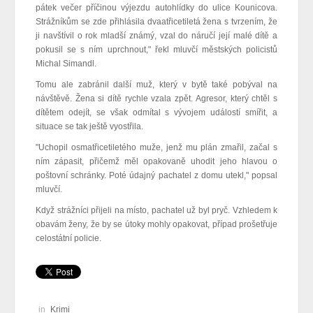
pátek večer příčinou výjezdu autohlídky do ulice Kounicova.
Strážníkům se zde přihlásila dvaatřicetiletá žena s tvrzením, že
ji navštívil o rok mladší známý, vzal do náručí její malé dítě a
pokusil se s ním uprchnout
," řekl mluvčí městských policistů
Michal Simandl.
Tomu ale zabránil další muž, který v bytě také pobýval na
návštěvě. Žena si dítě rychle vzala zpět. Agresor, který chtěl s
dítětem odejít, se však odmítal s vývojem událostí smířit, a
s
ituace se tak ještě vyostřila.
"U
chopil osmatřicetiletého muže, jenž mu plán zmařil, začal s
ním zápasit, přičemž měl opakovaně uhodit jeho hlavou o
poštovní schránky. Poté údajný pachatel z domu utekl
," popsal
mluvčí.
Když strážníci přijeli na místo, pachatel už byl pryč. Vzhledem k
obavám ženy, že by se útoky mohly opakovat, případ prošetřuje
celostátní policie.
in
Krimi