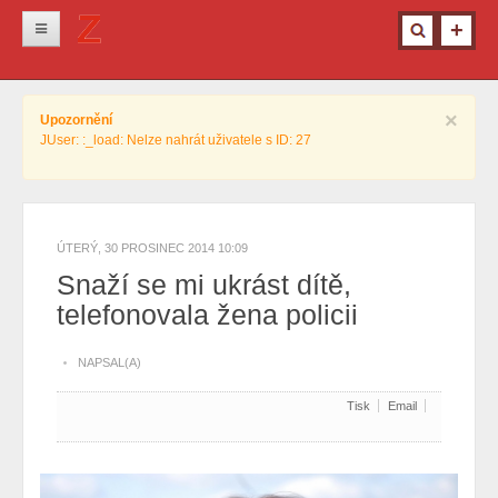
Novinky
×
Upozornění
Krimi
JUser: :_load: Nelze nahrát uživatele s ID: 27
Kultura
Info z města
Pro ženy
ÚTERÝ, 30 PROSINEC 2014 10:09
Snaží se mi ukrást dítě,
Ostatní
telefonovala žena policii
NAPSAL(A)
Tisk
Email