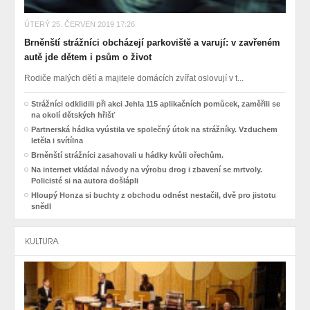
ÚTERÝ 25. ČERVEN 2019 17:26
Brněnští strážníci obcházejí parkoviště a varují: v zavřeném
autě jde dětem i psům o život
Rodiče malých dětí a majitele domácích zvířat oslovují v t...
Strážníci odklidili při akci Jehla 115 aplikačních pomůcek, zaměřili se
na okolí dětských hřišť
Partnerská hádka vyústila ve společný útok na strážníky. Vzduchem
letěla i svítílna
Brněnští strážníci zasahovali u hádky kvůli ořechům.
Na internet vkládal návody na výrobu drog i zbavení se mrtvoly.
Policisté si na autora došlápli
Hloupý Honza si buchty z obchodu odnést nestačil, dvě pro jistotu
snědl
KULTURA