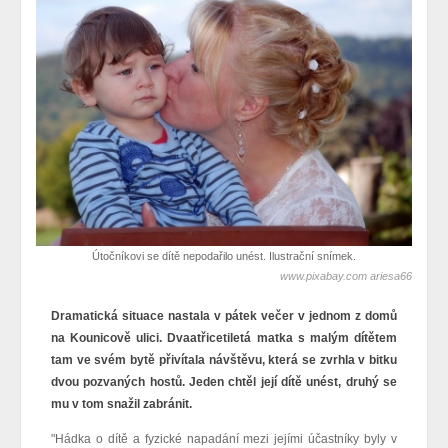
Útočníkovi se dítě nepodařilo unést. Ilustrační snímek.
www.pixabay.com ariesa66
Dramatická situace nastala v pátek večer v jednom z domů
na Kounicově ulici. Dvaatřicetiletá matka s malým dítětem
tam ve svém bytě
přivítala
návštěvu, která se zvrhla v bitku
dvou pozvaných hostů. Jeden chtěl její dítě unést, druhý se
mu v tom snažil zabránit.
"Hádka o dítě a fyzické napadání mezi jejími účastníky byly v