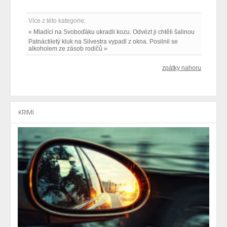
Více z této kategorie:
« Mladíci na Svoboďáku ukradli kozu. Odvézt ji chtěli šalinou
Patnáctiletý kluk na Silvestra vypadl z okna. Posilnil se
alkoholem ze zásob rodičů »
zpátky nahoru
KRIMI