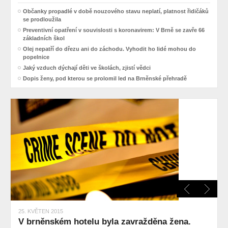
Občanky propadlé v době nouzového stavu neplatí, platnost řidičáků
se prodloužila
Preventivní opatření v souvislosti s koronavirem: V Brně se zavře 66
základních škol
Olej nepatří do dřezu ani do záchodu. Vyhodit ho lidé mohou do
popelnice
Jaký vzduch dýchají děti ve školách, zjistí vědci
Dopis ženy, pod kterou se prolomil led na Brněnské přehradě
25. KVĚTEN 2015
V brněnském hotelu byla zavražděna žena.