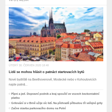
ÚTERÝ 30. ČERVEN 2020 18:48
Lidé se mohou hlásit o patnáct startovacích bytů
Nové bydliště na Beethovenově, Mostecké nebo v Kohoutovicích
najde patn&...
Pípni a jeď. Dopravní podnik a kraj spouští ve vozech bezkontaktní
platbu
Grilování si v Brně užije víc lidí. Na přehradě přibudou tři veřejné grily
Začne stavba parkovacího domu na Polní