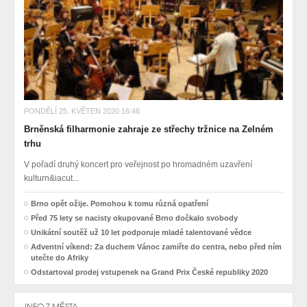
PONDĚLÍ 25. KVĚTEN 2020 16:46
Brněnská filharmonie zahraje ze střechy tržnice na Zelném
trhu
V pořadí druhý koncert pro veřejnost po hromadném uzavření
kulturn&iacut...
Brno opět ožije. Pomohou k tomu různá opatření
Před 75 lety se nacisty okupované Brno dočkalo svobody
Unikátní soutěž už 10 let podporuje mladé talentované vědce
Adventní víkend: Za duchem Vánoc zamiřte do centra, nebo před ním
utečte do Afriky
Odstartoval prodej vstupenek na Grand Prix České republiky 2020
INFO Z MĚSTA