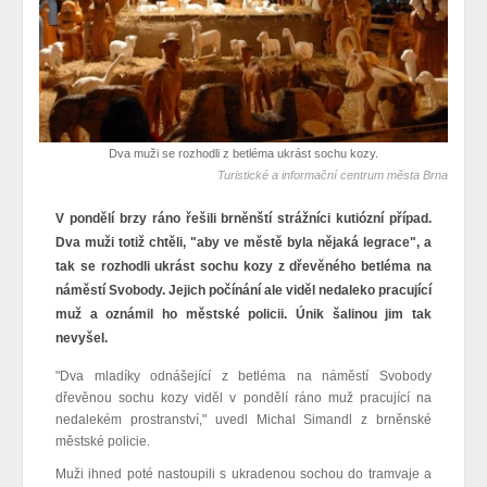
Dva muži se rozhodli z betléma ukrást sochu kozy.
Turistické a informační centrum města Brna
V pondělí brzy ráno řešili brněnští strážníci kutiózní případ.
Dva muži totiž chtěli, "aby ve městě byla nějaká legrace", a
tak se rozhodli ukrást sochu kozy z dřevěného betléma na
náměstí Svobody. Jejich počínání ale viděl nedaleko pracující
muž a oznámil ho městské policii. Únik šalinou jim tak
nevyšel.
"Dva mladíky odnášející z betléma na náměstí Svobody
dřevěnou sochu kozy viděl v pondělí ráno muž pracující na
nedalekém prostranství," uvedl Michal Simandl z brněnské
městské policie.
Muži ihned poté nastoupili s ukradenou sochou do tramvaje a