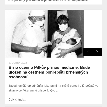
Dopis ženy, pod kterou se prolomil led na Brněnské přehradě
2. DUBEN 2015
Brno ocenilo Pilkův přínos medicíne. Bude
uložen na čestném pohřebišti brněnských
osobností
Zavedl umělé oplodnění a jako první na světě porodil dítě počaté ve
zkumavce. Významně přispěl k vývo...
Celý článek...