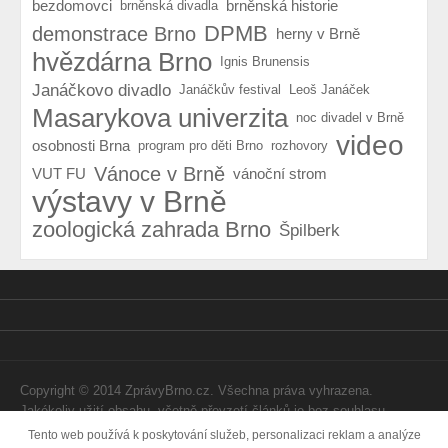
bezdomovci
brněnská historie
brněnská divadla
DPMB
demonstrace Brno
herny v Brně
hvězdárna Brno
Ignis Brunensis
Janáčkovo divadlo
Janáčkův festival
Leoš Janáček
Masarykova univerzita
noc divadel v Brně
video
osobnosti Brna
program pro děti Brno
rozhovory
Vánoce v Brně
VUT FU
vánoční strom
výstavy v Brně
zoologická zahrada Brno
Špilberk
Copyright © 2014 ZprávyBrno.cz. Všechna práva vyhrazena.
Jakékoliv užití obsahu, včetně převzetí článků je bez souhlasu
Webtom Enterprises s.r.o. zapovězeno.
Tento web používá k poskytování služeb, personalizaci reklam a analýze