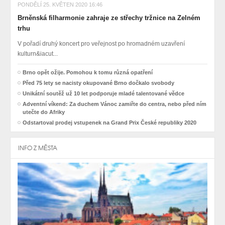
PONDĚLÍ 25. KVĚTEN 2020 16:46
Brněnská filharmonie zahraje ze střechy tržnice na Zelném
trhu
V pořadí druhý koncert pro veřejnost po hromadném uzavření
kulturn&iacut...
Brno opět ožije. Pomohou k tomu různá opatření
Před 75 lety se nacisty okupované Brno dočkalo svobody
Unikátní soutěž už 10 let podporuje mladé talentované vědce
Adventní víkend: Za duchem Vánoc zamiřte do centra, nebo před ním
utečte do Afriky
Odstartoval prodej vstupenek na Grand Prix České republiky 2020
INFO Z MĚSTA