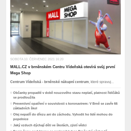
SOBOTA 10. ČERVENEC 2021 16:20
MALL.CZ v brněnském Centru Vídeňská otevírá svůj první
Mega Shop
Centrum Vídeňská - brněnské nákupní centrum
, které spravuj...
Občanky propadlé v době nouzového stavu neplatí, platnost řidičáků
se prodloužila
Preventivní opatření v souvislosti s koronavirem: V Brně se zavře 66
základních škol
Olej nepatří do dřezu ani do záchodu. Vyhodit ho lidé mohou do
popelnice
Jaký vzduch dýchají děti ve školách, zjistí vědci