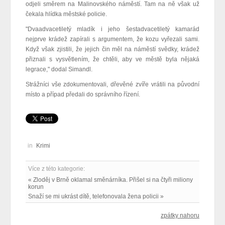
odjeli směrem na Malinovského náměstí. Tam na ně však už
čekala hlídka městské policie.
"Dvaadvacetiletý mladík i jeho šestadvacetiletý kamarád
nejprve krádež zapírali s argumentem, že kozu vyřezali sami.
Když však zjistili, že jejich čin měl na náměstí svědky, krádež
přiznali s vysvětlením, že chtěli, aby ve městě byla nějaká
legrace," dodal Simandl.
Strážníci vše zdokumentovali, dřevěné zvíře vrátili na původní
místo a případ předali do správního řízení.
in
Krimi
Více z této kategorie:
« Zloděj v Brně oklamal směnárníka. Přišel si na čtyři miliony
korun
Snaží se mi ukrást dítě, telefonovala žena policii »
zpátky nahoru