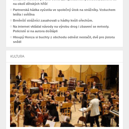
na okolí dětských hřišť
Partnerská hádka vyústila ve společný útok na strážníky. Vzduchem
letěla i svítílna
Brněnští strážníci zasahovali u hádky kvůli ořechům.
Na internet vkládal návody na výrobu drog i zbavení se mrtvoly.
Policisté si na autora došlápli
Hloupý Honza si buchty z obchodu odnést nestačil, dvě pro jistotu
snědl
KULTURA