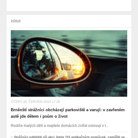
KRIMI
ÚTERÝ 25. ČERVEN 2019 17:26
Brněnští strážníci obcházejí parkoviště a varují: v zavřeném
autě jde dětem i psům o život
Rodiče malých dětí a majitele domácích zvířat oslovují v t...
Strážníci odklidili při akci Jehla 115 aplikačních pomůcek, zaměřili se