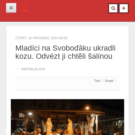
Novinky
Krimi
ÚTERÝ, 30 PROSINEC 2014 08:58
Kultura
Mladíci na Svoboďáku ukradli
kozu. Odvézt ji chtěli šalinou
Info z města
Pro ženy
NAPSAL(A) KOL
Ostatní
Tisk
Email