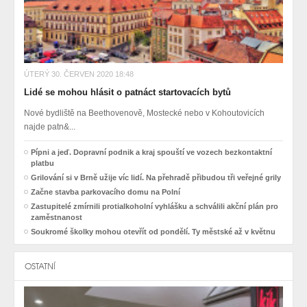
ÚTERÝ 30. ČERVEN 2020 18:48
Lidé se mohou hlásit o patnáct startovacích bytů
Nové bydliště na Beethovenově, Mostecké nebo v Kohoutovicích
najde patn&...
Pípni a jeď. Dopravní podnik a kraj spouští ve vozech bezkontaktní
platbu
Grilování si v Brně užije víc lidí. Na přehradě přibudou tři veřejné grily
Začne stavba parkovacího domu na Polní
Zastupitelé zmírnili protialkoholní vyhlášku a schválili akční plán pro
zaměstnanost
Soukromé školky mohou otevřít od pondělí. Ty městské až v květnu
OSTATNÍ