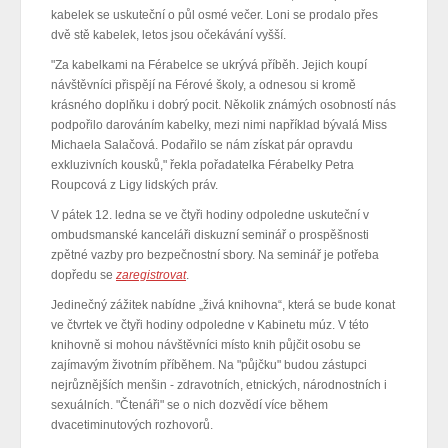
kabelek se uskuteční o půl osmé večer. Loni se prodalo přes
dvě stě kabelek, letos jsou očekávání vyšší.
"Za kabelkami na Férabelce se ukrývá příběh. Jejich koupí
návštěvníci přispějí na Férové školy, a odnesou si kromě
krásného doplňku i dobrý pocit. Několik známých osobností nás
podpořilo darováním kabelky, mezi nimi například bývalá Miss
Michaela Salačová. Podařilo se nám získat pár opravdu
exkluzivních kousků," řekla pořadatelka Férabelky Petra
Roupcová z Ligy lidských práv.
V pátek 12. ledna se ve čtyři hodiny odpoledne uskuteční v
ombudsmanské kanceláři diskuzní seminář o prospěšnosti
zpětné vazby pro bezpečnostní sbory. Na seminář je potřeba
dopředu se
zaregistrovat
.
Jedinečný zážitek nabídne „živá knihovna“, která se bude konat
ve čtvrtek ve čtyři hodiny odpoledne v Kabinetu múz. V této
knihovně si mohou návštěvníci místo knih půjčit osobu se
zajímavým životním příběhem. Na "půjčku" budou zástupci
nejrůznějších menšin - zdravotních, etnických, národnostních i
sexuálních. "Čtenáři" se o nich dozvědí více během
dvacetiminutových rozhovorů.