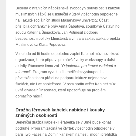
Beseda o hranicích náboženské svobody v souvislosti s kauzou
muslimských šátků se uskuteční v úterý v pět hodin odpoledne
na Fakultě sociálních studií Masarykovy univerzity. Účast
přislíbila ochránkyně práv Anna Šabatová, soudkyně Ústavního
soudu Kateřina Šimáčková, Jan Potměšil z odboru
bezpečnostní politiky Ministerstva vnitra a zakladatelka projektu
Muslimové.cz Klára Popovová.
Ve středu od tří hodin odpoledne zaplní Kabinet múz neziskové
organizace, které připraví pro návštěvníky workshopy a další
aktivity. Rámcové téma zní:
"Odpoledne pro férové vzdělání a
toleranci"
. Program vyvrcholí benefičním vystoupením
pěveckého sboru přátel na podporu inkluze nejenom ve
školách, ale i ve společnosti. V osm hodin večer Kabinet múz
uvítá divadelní inscenaci, která upozorňuje na problém
domácího násilí.
Dražba férových kabelek nabídne i kousky
známých osobností
Benefiční dražba kabelek Férabelka se v Brně bude konat
podruhé. Program začíná ve čtvrtek v pět hodin odpoledne v
baru Two Faces na Dominikánském náměstí, módní přehlídka