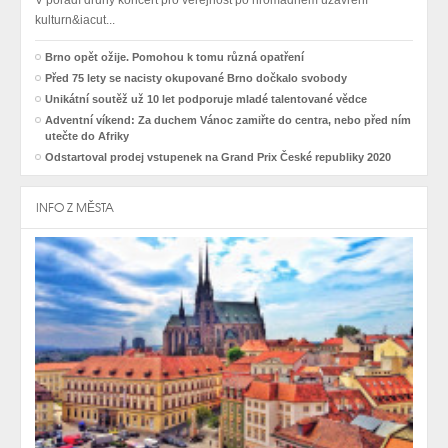
V pořadí druhý koncert pro veřejnost po hromadném uzavření
kulturn&iacut...
Brno opět ožije. Pomohou k tomu různá opatření
Před 75 lety se nacisty okupované Brno dočkalo svobody
Unikátní soutěž už 10 let podporuje mladé talentované vědce
Adventní víkend: Za duchem Vánoc zamiřte do centra, nebo před ním
utečte do Afriky
Odstartoval prodej vstupenek na Grand Prix České republiky 2020
INFO Z MĚSTA