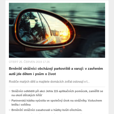
ÚTERÝ 25. ČERVEN 2019 17:26
Brněnští strážníci obcházejí parkoviště a varují: v zavřeném
autě jde dětem i psům o život
Rodiče malých dětí a majitele domácích zvířat oslovují v t...
Strážníci odklidili při akci Jehla 115 aplikačních pomůcek, zaměřili se
na okolí dětských hřišť
Partnerská hádka vyústila ve společný útok na strážníky. Vzduchem
letěla i svítílna
Brněnští strážníci zasahovali u hádky kvůli ořechům.