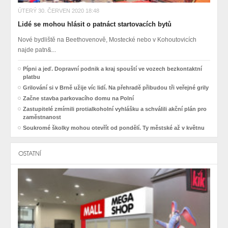
ÚTERÝ 30. ČERVEN 2020 18:48
Lidé se mohou hlásit o patnáct startovacích bytů
Nové bydliště na Beethovenově, Mostecké nebo v Kohoutovicích
najde patn&...
Pípni a jeď. Dopravní podnik a kraj spouští ve vozech bezkontaktní
platbu
Grilování si v Brně užije víc lidí. Na přehradě přibudou tři veřejné grily
Začne stavba parkovacího domu na Polní
Zastupitelé zmírnili protialkoholní vyhlášku a schválili akční plán pro
zaměstnanost
Soukromé školky mohou otevřít od pondělí. Ty městské až v květnu
OSTATNÍ