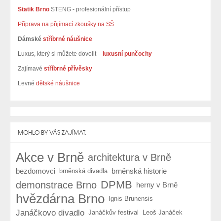
Statik Brno
STENG - profesionální přístup
Příprava na přijímací zkoušky na SŠ
Dámské
stříbrné náušnice
Luxus, který si můžete dovolit –
luxusní punčochy
Zajímavé
stříbrné přívěsky
Levné
dětské náušnice
MOHLO BY VÁS ZAJÍMAT:
Akce v Brně
architektura v Brně
bezdomovci
brněnská historie
brněnská divadla
DPMB
demonstrace Brno
herny v Brně
hvězdárna Brno
Ignis Brunensis
Janáčkovo divadlo
Janáčkův festival
Leoš Janáček