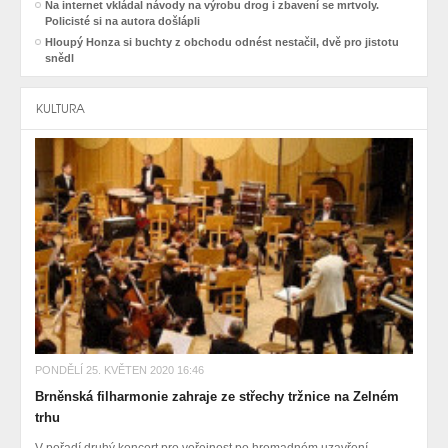
Na internet vkládal návody na výrobu drog i zbavení se mrtvoly.
Policisté si na autora došlápli
Hloupý Honza si buchty z obchodu odnést nestačil, dvě pro jistotu
snědl
KULTURA
PONDĚLÍ 25. KVĚTEN 2020 16:46
Brněnská filharmonie zahraje ze střechy tržnice na Zelném
trhu