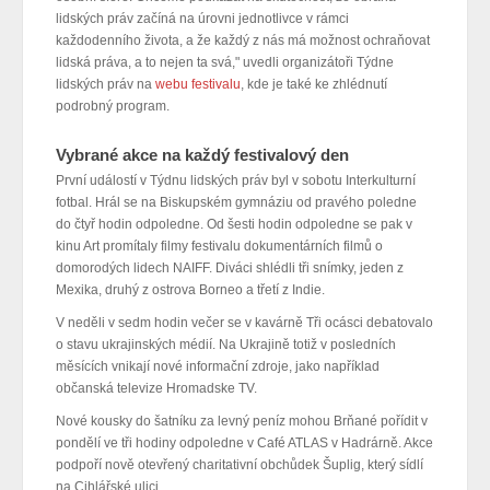
lidských práv začíná na úrovni jednotlivce v rámci
každodenního života, a že každý z nás má možnost ochraňovat
lidská práva, a to nejen ta svá," uvedli organizátoři Týdne
lidských práv na
webu festivalu
, kde je také ke zhlédnutí
podrobný program.
Vybrané akce na každý festivalový den
První událostí v Týdnu lidských práv byl v sobotu Interkulturní
fotbal. Hrál se na Biskupském gymnáziu od pravého poledne
do čtyř hodin odpoledne. Od šesti hodin odpoledne se pak v
kinu Art promítaly filmy festivalu dokumentárních filmů o
domorodých lidech NAIFF. Diváci shlédli tři snímky, jeden z
Mexika, druhý z ostrova Borneo a třetí z Indie.
V neděli v sedm hodin večer se v kavárně Tři ocásci debatovalo
o stavu ukrajinských médií. Na Ukrajině totiž v posledních
měsících vnikají nové informační zdroje, jako například
občanská televize Hromadske TV.
Nové kousky do šatníku za levný peníz mohou Brňané pořídit v
pondělí ve tři hodiny odpoledne v Café ATLAS v Hadrárně. Akce
podpoří nově otevřený charitativní obchůdek Šuplig, který sídlí
na Cihlářské ulici.