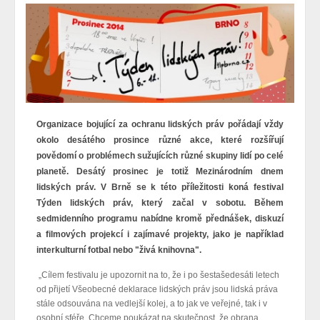
Organizace bojující za ochranu lidských práv pořádají vždy
okolo desátého prosince různé akce, které rozšířují
povědomí o problémech sužujících různé skupiny lidí po celé
planetě. Desátý prosinec je totiž Mezinárodním dnem
lidských práv. V Brně se k této příležitosti koná festival
Týden lidských práv, který začal v sobotu. Během
sedmidenního programu nabídne kromě přednášek, diskuzí
a filmových projekcí i zajímavé projekty, jako je například
interkulturní fotbal nebo "živá knihovna".
„Cílem festivalu je upozornit na to, že i po šestašedesáti letech
od přijetí Všeobecné deklarace lidských práv jsou lidská práva
stále odsouvána na vedlejší kolej, a to jak ve veřejné, tak i v
osobní sféře. Chceme poukázat na skutečnost, že obrana