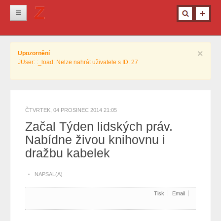
Novinky
×
Upozornění
Krimi
JUser: :_load: Nelze nahrát uživatele s ID: 27
Kultura
Info z města
Pro ženy
ČTVRTEK, 04 PROSINEC 2014 21:05
Začal Týden lidských práv.
Ostatní
Nabídne živou knihovnu i
dražbu kabelek
NAPSAL(A)
Tisk
Email