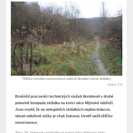
Tělíčko mrtvého novorozence našli při likvidaci černé skládky.
Policie ČR
Brněnští pracovníci technických služeb likvidovali v druhé
polovině listopadu skládku na konci ulice Mlýnské nábřeží.
Jsou zvyklí, že na nelegálních skládkách najdou ledacos,
obsah odložené tašky je však šokoval. Uvnitř našli tělíčko
novorozence.