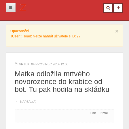
Novinky
×
Upozornění
Krimi
JUser: :_load: Nelze nahrát uživatele s ID: 27
Kultura
Info z města
Pro ženy
ČTVRTEK, 04 PROSINEC 2014 12:00
Matka odložila mrtvého
Ostatní
novorozence do krabice od
bot. Tu pak hodila na skládku
NAPSAL(A)
Tisk
Email