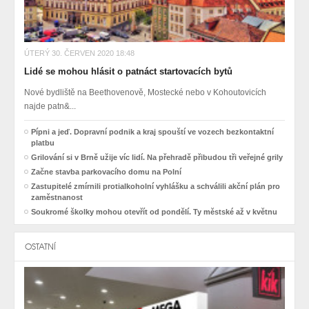
ÚTERÝ 30. ČERVEN 2020 18:48
Lidé se mohou hlásit o patnáct startovacích bytů
Nové bydliště na Beethovenově, Mostecké nebo v Kohoutovicích
najde patn&...
Pípni a jeď. Dopravní podnik a kraj spouští ve vozech bezkontaktní
platbu
Grilování si v Brně užije víc lidí. Na přehradě přibudou tři veřejné grily
Začne stavba parkovacího domu na Polní
Zastupitelé zmírnili protialkoholní vyhlášku a schválili akční plán pro
zaměstnanost
Soukromé školky mohou otevřít od pondělí. Ty městské až v květnu
OSTATNÍ