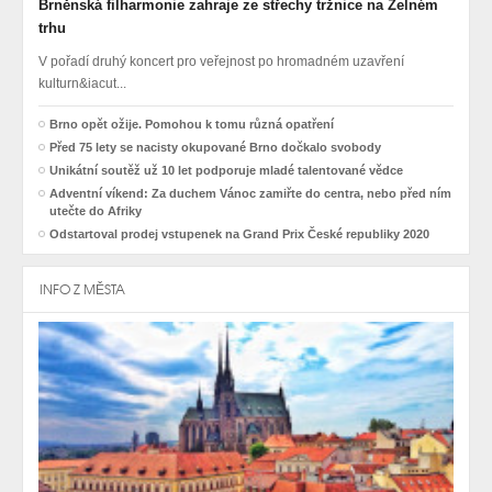
Brněnská filharmonie zahraje ze střechy tržnice na Zelném
trhu
V pořadí druhý koncert pro veřejnost po hromadném uzavření
kulturn&iacut...
Brno opět ožije. Pomohou k tomu různá opatření
Před 75 lety se nacisty okupované Brno dočkalo svobody
Unikátní soutěž už 10 let podporuje mladé talentované vědce
Adventní víkend: Za duchem Vánoc zamiřte do centra, nebo před ním
utečte do Afriky
Odstartoval prodej vstupenek na Grand Prix České republiky 2020
INFO Z MĚSTA