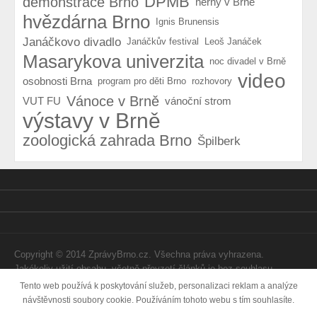
DPMB
demonstrace Brno
herny v Brně
hvězdárna Brno
Ignis Brunensis
Janáčkovo divadlo
Janáčkův festival
Leoš Janáček
Masarykova univerzita
noc divadel v Brně
video
osobnosti Brna
program pro děti Brno
rozhovory
Vánoce v Brně
VUT FU
vánoční strom
výstavy v Brně
zoologická zahrada Brno
Špilberk
Copyright © 2014 ZprávyBrno.cz. Všechna práva vyhrazena.
Jakékoliv užití obsahu, včetně převzetí článků je bez souhlasu
Webtom Enterprises s.r.o. zapovězeno.
Tento web používá k poskytování služeb, personalizaci reklam a analýze
návštěvnosti soubory cookie. Používáním tohoto webu s tím souhlasíte.
Vytvořila
Internetová agentura Webtom.cz