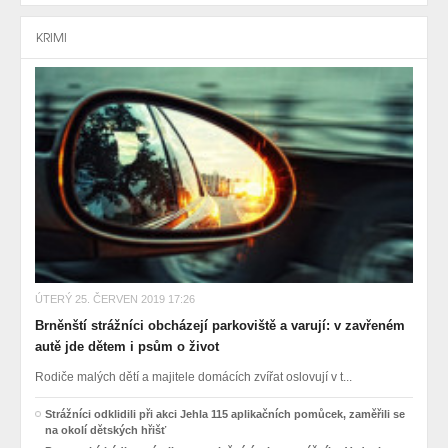
KRIMI
ÚTERÝ 25. ČERVEN 2019 17:26
Brněnští strážníci obcházejí parkoviště a varují: v zavřeném
autě jde dětem i psům o život
Rodiče malých dětí a majitele domácích zvířat oslovují v t...
Strážníci odklidili při akci Jehla 115 aplikačních pomůcek, zaměřili se
na okolí dětských hřišť