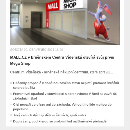
SOBOTA 10. ČERVENEC 2021 16:20
MALL.CZ v brněnském Centru Vídeňská otevírá svůj první
Mega Shop
Centrum Vídeňská - brněnské nákupní centrum
, které spravuj...
Občanky propadlé v době nouzového stavu neplatí, platnost řidičáků
se prodloužila
Preventivní opatření v souvislosti s koronavirem: V Brně se zavře 66
základních škol
Olej nepatří do dřezu ani do záchodu. Vyhodit ho lidé mohou do
popelnice
Jaký vzduch dýchají děti ve školách, zjistí vědci
Dopis ženy, pod kterou se prolomil led na Brněnské přehradě