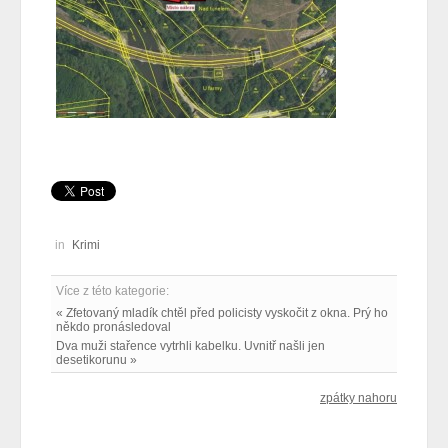
in
Krimi
Více z této kategorie:
« Zfetovaný mladík chtěl před policisty vyskočit z okna. Prý ho
někdo pronásledoval
Dva muži stařence vytrhli kabelku. Uvnitř našli jen
desetikorunu »
zpátky nahoru