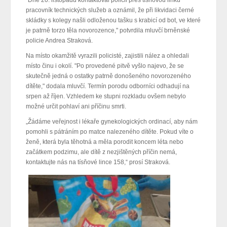
"Dne 20. listopadu kontaktoval policii přes tísňovou linku
pracovník technických služeb a oznámil, že při likvidaci černé
skládky s kolegy našli odloženou tašku s krabicí od bot, ve které
je patrně torzo těla novorozence," potvrdila mluvčí brněnské
policie Andrea Straková.
Na místo okamžitě vyrazili policisté, zajistili nález a ohledali
místo činu i okolí. "Po provedené pitvě vyšlo najevo, že se
skutečně jedná o ostatky patrně donošeného novorozeného
dítěte," dodala mluvčí. Termín porodu odborníci odhadují na
srpen až říjen. Vzhledem ke stupni rozkladu ovšem nebylo
možné určit pohlaví ani příčinu smrti.
„Žádáme veřejnost i lékaře gynekologických ordinací, aby nám
pomohli s pátráním po matce nalezeného dítěte. Pokud víte o
ženě, která byla těhotná a měla porodit koncem léta nebo
začátkem podzimu, ale dítě z nezjištěných příčin nemá,
kontaktujte nás na tísňové lince 158,“ prosí Straková.