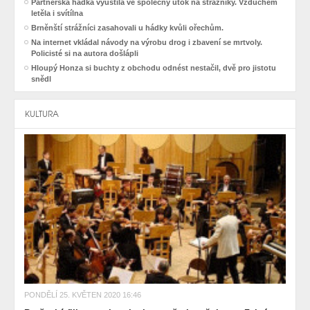
Partnerská hádka vyústila ve společný útok na strážníky. Vzduchem
letěla i svítílna
Brněnští strážníci zasahovali u hádky kvůli ořechům.
Na internet vkládal návody na výrobu drog i zbavení se mrtvoly.
Policisté si na autora došlápli
Hloupý Honza si buchty z obchodu odnést nestačil, dvě pro jistotu
snědl
KULTURA
PONDĚLÍ 25. KVĚTEN 2020 16:46