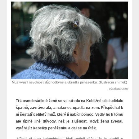
Muž využil nevolnosti důchodkyně a ukradl jí peněženku. (Ilustrační snímek)
pixabay.com
Třiaosmdesátileté ženě se ve středu na Kobližné ulici udělalo
špatně, zavrávorala, a nakonec upadla na zem. Přispěchal k
ní šestatřicetiletý muž, který jí nabídl pomoc. Vedly ho k tomu
ale úplně jiné důvody, než je slušnost. Když ženu zvedal,
vytáhl jí z kabelky peněženku a dal se na útěk.