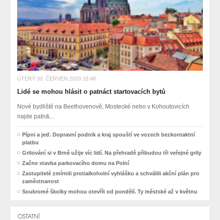
ÚTERÝ 30. ČERVEN 2020 18:48
Lidé se mohou hlásit o patnáct startovacích bytů
Nové bydliště na Beethovenově, Mostecké nebo v Kohoutovicích
najde patn&...
Pípni a jeď. Dopravní podnik a kraj spouští ve vozech bezkontaktní
platbu
Grilování si v Brně užije víc lidí. Na přehradě přibudou tři veřejné grily
Začne stavba parkovacího domu na Polní
Zastupitelé zmírnili protialkoholní vyhlášku a schválili akční plán pro
zaměstnanost
Soukromé školky mohou otevřít od pondělí. Ty městské až v květnu
OSTATNÍ