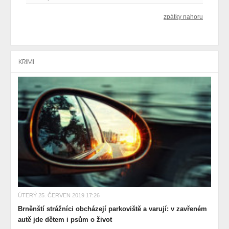
zpátky nahoru
KRIMI
ÚTERÝ 25. ČERVEN 2019 17:26
Brněnští strážníci obcházejí parkoviště a varují: v zavřeném
autě jde dětem i psům o život