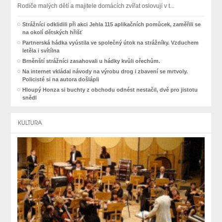
Rodiče malých dětí a majitele domácích zvířat oslovují v t...
Strážníci odklidili při akci Jehla 115 aplikačních pomůcek, zaměřili se
na okolí dětských hřišť
Partnerská hádka vyústila ve společný útok na strážníky. Vzduchem
letěla i svítílna
Brněnští strážníci zasahovali u hádky kvůli ořechům.
Na internet vkládal návody na výrobu drog i zbavení se mrtvoly.
Policisté si na autora došlápli
Hloupý Honza si buchty z obchodu odnést nestačil, dvě pro jistotu
snědl
KULTURA