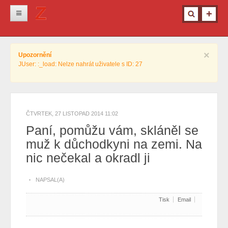
Novinky
×
Upozornění
Krimi
JUser: :_load: Nelze nahrát uživatele s ID: 27
Kultura
Info z města
Pro ženy
ČTVRTEK, 27 LISTOPAD 2014 11:02
Paní, pomůžu vám, skláněl se
Ostatní
muž k důchodkyni na zemi. Na
nic nečekal a okradl ji
NAPSAL(A)
Tisk
Email