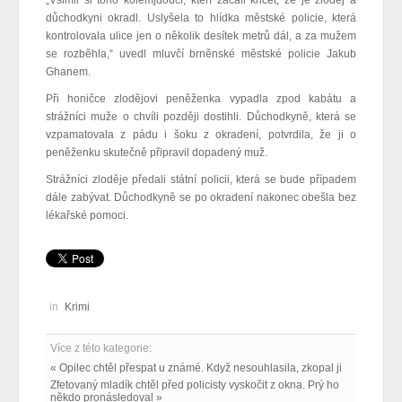
„Všimli si toho kolemjdoucí, kteří začali křičet, že je zloděj a
důchodkyni okradl. Uslyšela to hlídka městské policie, která
kontrolovala ulice jen o několik desítek metrů dál, a za mužem
se rozběhla,“ uvedl mluvčí brněnské městské policie Jakub
Ghanem.
Při honičce zlodějovi peněženka vypadla zpod kabátu a
strážníci muže o chvíli později dostihli. Důchodkyně, která se
vzpamatovala z pádu i šoku z okradení, potvrdila, že ji o
peněženku skutečně připravil dopadený muž.
Strážníci zloděje předali státní policii, která se bude případem
dále zabývat. Důchodkyně se po okradení nakonec obešla bez
lékařské pomoci.
in
Krimi
Více z této kategorie:
« Opilec chtěl přespat u známé. Když nesouhlasila, zkopal ji
Zfetovaný mladík chtěl před policisty vyskočit z okna. Prý ho
někdo pronásledoval »