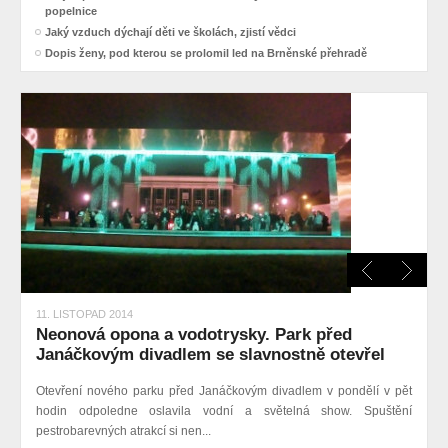
popelnice
Jaký vzduch dýchají děti ve školách, zjistí vědci
Dopis ženy, pod kterou se prolomil led na Brněnské přehradě
11. LISTOPAD 2014
Neonová opona a vodotrysky. Park před
Janáčkovým divadlem se slavnostně otevřel
Otevření nového parku před Janáčkovým divadlem v pondělí v pět
hodin odpoledne oslavila vodní a světelná show. Spuštění
pestrobarevných atrakcí si nen...