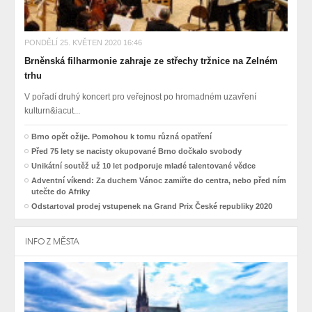
PONDĚLÍ 25. KVĚTEN 2020 16:46
Brněnská filharmonie zahraje ze střechy tržnice na Zelném
trhu
V pořadí druhý koncert pro veřejnost po hromadném uzavření
kulturn&iacut...
Brno opět ožije. Pomohou k tomu různá opatření
Před 75 lety se nacisty okupované Brno dočkalo svobody
Unikátní soutěž už 10 let podporuje mladé talentované vědce
Adventní víkend: Za duchem Vánoc zamiřte do centra, nebo před ním
utečte do Afriky
Odstartoval prodej vstupenek na Grand Prix České republiky 2020
INFO Z MĚSTA