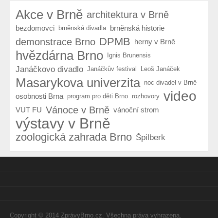
Akce v Brně
architektura v Brně
bezdomovci
brněnská historie
brněnská divadla
DPMB
demonstrace Brno
herny v Brně
hvězdárna Brno
Ignis Brunensis
Janáčkovo divadlo
Janáčkův festival
Leoš Janáček
Masarykova univerzita
noc divadel v Brně
video
osobnosti Brna
program pro děti Brno
rozhovory
Vánoce v Brně
VUT FU
vánoční strom
výstavy v Brně
zoologická zahrada Brno
Špilberk
Copyright © 2014 ZprávyBrno.cz. Všechna práva vyhrazena.