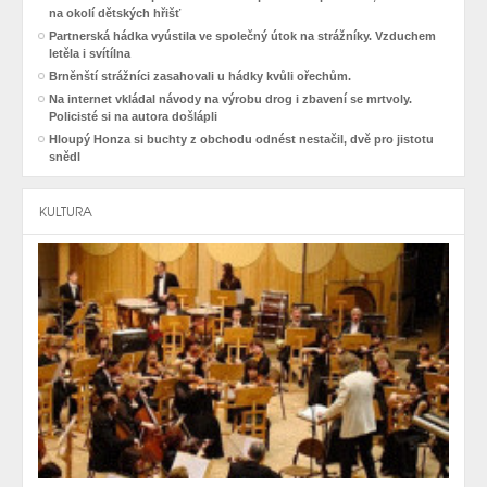
na okolí dětských hřišť
Partnerská hádka vyústila ve společný útok na strážníky. Vzduchem
letěla i svítílna
Brněnští strážníci zasahovali u hádky kvůli ořechům.
Na internet vkládal návody na výrobu drog i zbavení se mrtvoly.
Policisté si na autora došlápli
Hloupý Honza si buchty z obchodu odnést nestačil, dvě pro jistotu
snědl
KULTURA