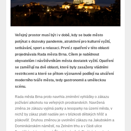
Veřejný prostor musí být i v době, kdy se bude město
potýkat s dozvuky pandemie, atraktivní pro kulturní vyžití,
setkávání, sport a relaxaci. První z opatření v této oblasti
projednávala Rada města Brna. Cílem je nabídnout
obyvatelům i návštěvníkům města dostatek vyžití. Opatření
se zaměřují na dvě oblasti, které byly zasaženy vládními
restrikcemi a které se přitom významně podílejí na utváření
moderního tváře města, tedy gastronomii a uměleckou
scénu.
Rada města Brna proto navrhla zmírnění vyhlášky o zákazu
požívání alkoholu na veřejných prostranstvích. Navržená
změna ze zákazu vyjímá parky a lesoparky na území města, v
nichž by zákaz platil nadále jen v blízkosti dětských hřišť a
pískovišť. Druhou změnou je uvolnění zákazu na Jakubském a
Dominikánském náměstí, na Zelném trhu a v části ulice