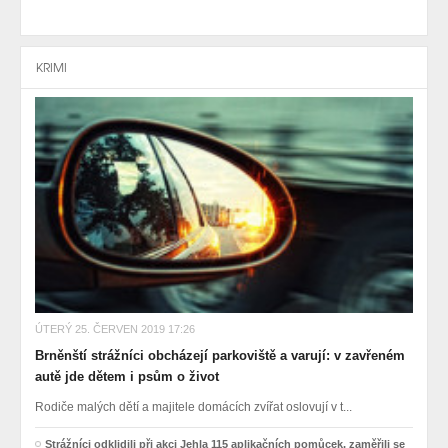
KRIMI
ÚTERÝ 25. ČERVEN 2019 17:26
Brněnští strážníci obcházejí parkoviště a varují: v zavřeném
autě jde dětem i psům o život
Rodiče malých dětí a majitele domácích zvířat oslovují v t...
Strážníci odklidili při akci Jehla 115 aplikačních pomůcek, zaměřili se