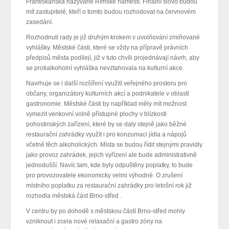
Františkánská nazývané Římské náměstí. Finální slovo budou
mít zastupitelé, kteří o tomto budou rozhodovat na červnovém
zasedání.
Rozhodnutí rady je již druhým krokem v uvolňování zmiňované
vyhlášky. Městské části, které se vždy na přípravě právních
předpisů města podílejí, již v tuto chvíli projednávají návrh, aby
se protialkoholní vyhláška nevztahovala na kulturní akce.
Navrhuje se i další rozšíření využití veřejného prostoru pro
občany, organizátory kulturních akcí a podnikatele v oblasti
gastronomie. Městské části by například měly mít možnost
vymezit venkovní volně přístupné plochy v blízkosti
pohostinských zařízení, které by se daly stejně jako běžné
restaurační zahrádky využít i pro konzumaci jídla a nápojů
včetně těch alkoholických. Místa se budou řídit stejnými pravidly
jako provoz zahrádek, jejich vyřízení ale bude administrativně
jednodušší. Navíc tam, kde byly odpuštěny poplatky, to bude
pro provozovatele ekonomicky velmi výhodné. O zrušení
místního poplatku za restaurační zahrádky pro letošní rok již
rozhodla městská část Brno-střed .
V centru by po dohodě s městskou částí Brno-střed mohly
vzniknout i zcela nové relaxační a gastro zóny na