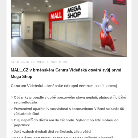
SOBOTA 10. ČERVENEC 2021 16:20
MALL.CZ v brněnském Centru Vídeňská otevírá svůj první
Mega Shop
Centrum Vídeňská - brněnské nákupní centrum
, které spravuj...
Občanky propadlé v době nouzového stavu neplatí, platnost řidičáků
se prodloužila
Preventivní opatření v souvislosti s koronavirem: V Brně se zavře 66
základních škol
Olej nepatří do dřezu ani do záchodu. Vyhodit ho lidé mohou do
popelnice
Jaký vzduch dýchají děti ve školách, zjistí vědci
Dopis ženy, pod kterou se prolomil led na Brněnské přehradě