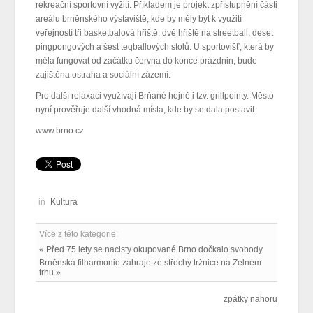
rekreační sportovní vyžití. Příkladem je projekt zpřístupnění části
areálu brněnského výstaviště, kde by měly být k využití
veřejností tři basketbalová hřiště, dvě hřiště na streetball, deset
pingpongových a šest teqballových stolů. U sportovišť, která by
měla fungovat od začátku června do konce prázdnin, bude
zajištěna ostraha a sociální zázemí.
Pro další relaxaci využívají Brňané hojně i tzv. grillpointy. Město
nyní prověřuje další vhodná místa, kde by se dala postavit.
www.brno.cz
in
Kultura
Více z této kategorie:
« Před 75 lety se nacisty okupované Brno dočkalo svobody
Brněnská filharmonie zahraje ze střechy tržnice na Zelném
trhu »
zpátky nahoru