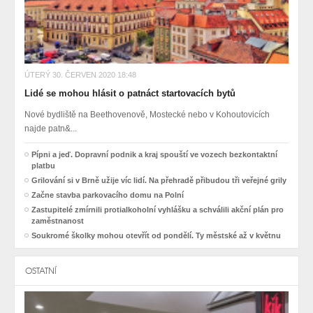
ÚTERÝ 30. ČERVEN 2020 18:48
Lidé se mohou hlásit o patnáct startovacích bytů
Nové bydliště na Beethovenově, Mostecké nebo v Kohoutovicích
najde patn&...
Pípni a jeď. Dopravní podnik a kraj spouští ve vozech bezkontaktní
platbu
Grilování si v Brně užije víc lidí. Na přehradě přibudou tři veřejné grily
Začne stavba parkovacího domu na Polní
Zastupitelé zmírnili protialkoholní vyhlášku a schválili akční plán pro
zaměstnanost
Soukromé školky mohou otevřít od pondělí. Ty městské až v květnu
OSTATNÍ