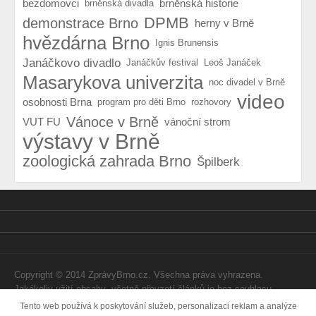
bezdomovci
brněnská historie
brněnská divadla
DPMB
demonstrace Brno
herny v Brně
hvězdárna Brno
Ignis Brunensis
Janáčkovo divadlo
Janáčkův festival
Leoš Janáček
Masarykova univerzita
noc divadel v Brně
video
osobnosti Brna
program pro děti Brno
rozhovory
Vánoce v Brně
VUT FU
vánoční strom
výstavy v Brně
zoologická zahrada Brno
Špilberk
Copyright © 2014 ZprávyBrno.cz. Všechna práva vyhrazena.
Jakékoliv užití obsahu, včetně převzetí článků je bez souhlasu
Webtom Enterprises s.r.o. zapovězeno.
Tento web používá k poskytování služeb, personalizaci reklam a analýze