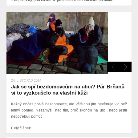
24. LISTOPAD 2014
Jak se spí bezdomovcům na ulici? Pár Brňanů
si to vyzkoušelo na vlastní kůži
Každý občas potká bezdomovce, ale většinou jim nevěnuje víc než
letmý pohled. Nezamýšlí nad tím, proč skončili na ulici, nebo jestli
nepotřebují pomoc...
Celý článek...