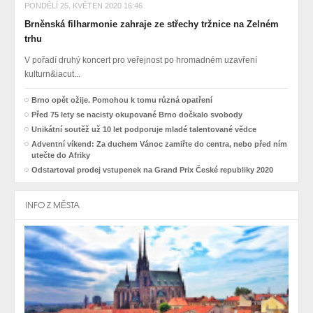
PONDĚLÍ 25. KVĚTEN 2020 16:46
Brněnská filharmonie zahraje ze střechy tržnice na Zelném
trhu
V pořadí druhý koncert pro veřejnost po hromadném uzavření
kulturn&iacut...
Brno opět ožije. Pomohou k tomu různá opatření
Před 75 lety se nacisty okupované Brno dočkalo svobody
Unikátní soutěž už 10 let podporuje mladé talentované vědce
Adventní víkend: Za duchem Vánoc zamiřte do centra, nebo před ním
utečte do Afriky
Odstartoval prodej vstupenek na Grand Prix České republiky 2020
INFO Z MĚSTA