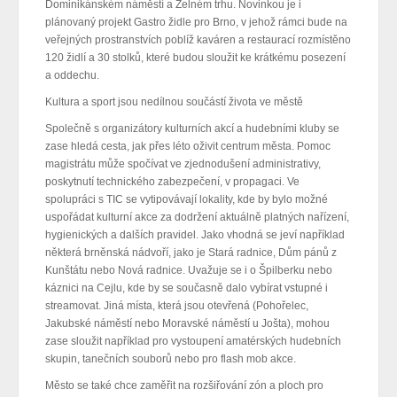
Dominikánském náměstí a Zelném trhu. Novinkou je i
plánovaný projekt Gastro židle pro Brno, v jehož rámci bude na
veřejných prostranstvích poblíž kaváren a restaurací rozmístěno
120 židlí a 30 stolků, které budou sloužit ke krátkému posezení
a oddechu.
Kultura a sport jsou nedílnou součástí života ve městě
Společně s organizátory kulturních akcí a hudebními kluby se
zase hledá cesta, jak přes léto oživit centrum města. Pomoc
magistrátu může spočívat ve zjednodušení administrativy,
poskytnutí technického zabezpečení, v propagaci. Ve
spolupráci s TIC se vytipovávají lokality, kde by bylo možné
uspořádat kulturní akce za dodržení aktuálně platných nařízení,
hygienických a dalších pravidel. Jako vhodná se jeví například
některá brněnská nádvoří, jako je Stará radnice, Dům pánů z
Kunštátu nebo Nová radnice. Uvažuje se i o Špilberku nebo
káznici na Cejlu, kde by se současně dalo vybírat vstupné i
streamovat. Jiná místa, která jsou otevřená (Pohořelec,
Jakubské náměstí nebo Moravské náměstí u Jošta), mohou
zase sloužit například pro vystoupení amatérských hudebních
skupin, tanečních souborů nebo pro flash mob akce.
Město se také chce zaměřit na rozšiřování zón a ploch pro