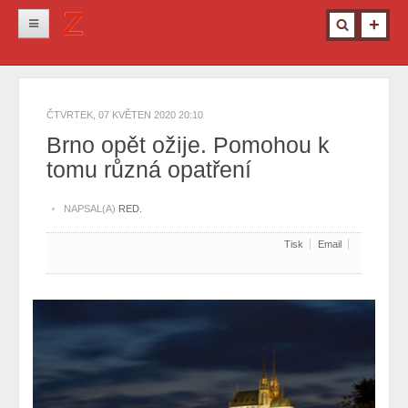
Novinky
Krimi
ČTVRTEK, 07 KVĚTEN 2020 20:10
Kultura
Brno opět ožije. Pomohou k
tomu různá opatření
Info z města
Pro ženy
NAPSAL(A)
RED.
Ostatní
Tisk
Email