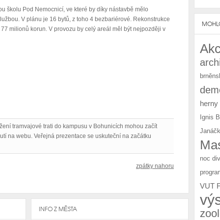
ou školu Pod Nemocnicí, ve které by díky nástavbě mělo
lužbou. V plánu je 16 bytů, z toho 4 bezbariérové. Rekonstrukce
MOHLO
7 milionů korun. V provozu by celý areál měl být nejpozději v
Akc
arch
brněns
demo
herny
Ignis 
žení tramvajové trati do kampusu v Bohunicích mohou začít
Janáčk
utí na webu. Veřejná prezentace se uskuteční na začátku
Mas
noc di
zpátky nahoru
progra
VUT 
vý
INFO Z MĚSTA
zoo