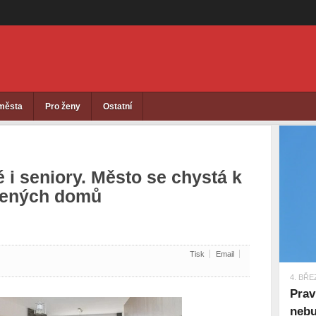
 města
Pro ženy
Ostatní
 i seniory. Město se chystá k
lených domů
Tisk
Email
4. BŘE
Prav
nebu