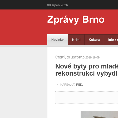
08
srpen
2026
Novinky
Krimi
Kultura
Info z
ÚTERÝ, 05 LISTOPAD 2019 19:09
Nové byty pro mladé
rekonstrukci vybyd
NAPSAL(A)
RED.