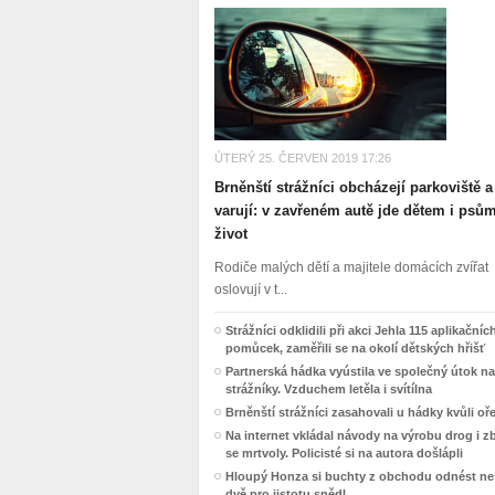
ÚTERÝ 25. ČERVEN 2019 17:26
Brněnští strážníci obcházejí parkoviště a
varují: v zavřeném autě jde dětem i psů
život
Rodiče malých dětí a majitele domácích zvířat
oslovují v t...
Strážníci odklidili při akci Jehla 115 aplikačníc
pomůcek, zaměřili se na okolí dětských hřišť
Partnerská hádka vyústila ve společný útok na
strážníky. Vzduchem letěla i svítílna
Brněnští strážníci zasahovali u hádky kvůli o
Na internet vkládal návody na výrobu drog i z
se mrtvoly. Policisté si na autora došlápli
Hloupý Honza si buchty z obchodu odnést nes
dvě pro jistotu snědl