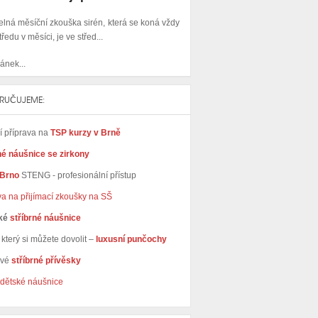
elná měsíční zkouška sirén, která se koná vždy
tředu v měsíci, je ve střed...
ánek...
RUČUJEME:
ní příprava na
TSP kurzy v Brně
né náušnice se zirkony
 Brno
STENG - profesionální přístup
va na přijímací zkoušky na SŠ
ké
stříbrné náušnice
který si můžete dovolit –
luxusní punčochy
avé
stříbrné přívěsky
dětské náušnice