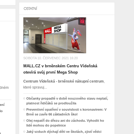
OSTATNÍ
SOBOTA 10. ČERVENEC 2021 16:20
MALL.CZ v brněnském Centru Vídeňská
otevírá svůj první Mega Shop
Centrum Vídeňská - brněnské nákupní centrum
,
které spravuj...
madném
Občanky propadlé v době nouzového stavu neplatí,
platnost řidičáků se prodloužila
ení
Preventivní opatření v souvislosti s koronavirem: V
lo
Brně se zavře 66 základních škol
Olej nepatří do dřezu ani do záchodu. Vyhodit ho
lidé mohou do popelnice
Jaký vzduch dýchají děti ve školách, zjistí vědci
o