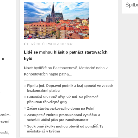
Špilb
ÚTERÝ 30. ČERVEN 2020 18:48
Lidé se mohou hlásit o patnáct startovacích
m o
bytů
Nové bydliště na Beethovenově, Mostecké nebo v
Kohoutovicích najde patn&...
Pípni a jeď. Dopravní podnik a kraj spouští ve vozech
bezkontaktní platbu
h
Grilování si v Brně užije víc lidí. Na přehradě
přibudou tři veřejné grily
Začne stavba parkovacího domu na Polní
řechům.
Zastupitelé zmírnili protialkoholní vyhlášku a
schválili akční plán pro zaměstnanost
bavení
Soukromé školky mohou otevřít od pondělí. Ty
městské až v květnu
tačil,