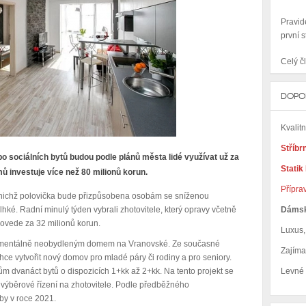
Pravid
první s
Celý čl
DOPO
Kvalit
Stříbr
o sociálních bytů budou podle plánů města lidé využívat už za
Statik
ů investuje více než 80 milionů korun.
Přípra
z nichž polovička bude přizpůsobena osobám se sníženou
Dáms
hké. Radní minulý týden vybrali zhotovitele, který opravy včetně
ovede za 32 milionů korun.
Luxus, 
omentálně neobydleným domem na Vranovské. Ze současné
Zajím
ce vytvořit nový domov pro mladé páry či rodiny a pro seniory.
Levné
 dvanáct bytů o dispozicích 1+kk až 2+kk. Na tento projekt se
výběrové řízení na zhotovitele. Podle předběžného
by v roce 2021.