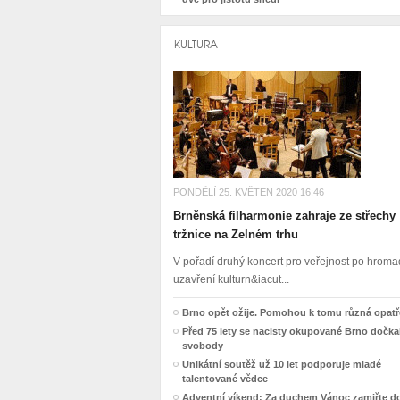
KULTURA
PONDĚLÍ 25. KVĚTEN 2020 16:46
Brněnská filharmonie zahraje ze střechy
tržnice na Zelném trhu
V pořadí druhý koncert pro veřejnost po hro
uzavření kulturn&iacut...
Brno opět ožije. Pomohou k tomu různá opatř
Před 75 lety se nacisty okupované Brno dočka
svobody
Unikátní soutěž už 10 let podporuje mladé
talentované vědce
Adventní víkend: Za duchem Vánoc zamiřte d