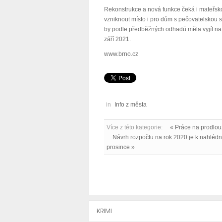
Rekonstrukce a nová funkce čeká i mateřsk
vzniknout místo i pro dům s pečovatelskou s
by podle předběžných odhadů měla vyjít na 7
září 2021.
www.brno.cz
in
Info z města
Více z této kategorie:
« Práce na prodlou
Návrh rozpočtu na rok 2020 je k nahlédn
prosince »
KRIMI