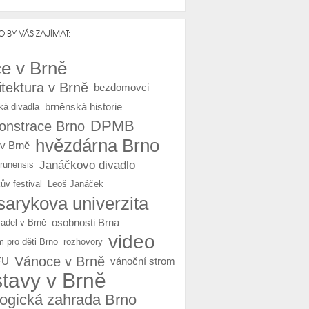
 BY VÁS ZAJÍMAT:
e v Brně
itektura v Brně
bezdomovci
brněnská historie
ká divadla
DPMB
nstrace Brno
hvězdárna Brno
 v Brně
Janáčkovo divadlo
Brunensis
ův festival
Leoš Janáček
arykova univerzita
osobnosti Brna
vadel v Brně
video
m pro děti Brno
rozhovory
Vánoce v Brně
FU
vánoční strom
stavy v Brně
logická zahrada Brno