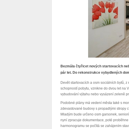
Bezmála čtyřicet nových startovacích neb
pár let. Do rekonstrukce vybydlených dom
Devět startovacích a osm sociálních bytů, 
schopností pobytu, vznikne do dvou let na Vl
vybudování výtahu nebo vysázení zeleně pr
Podobné plány má vedení města také s m
zdevastované budovy s propadlými stropy ch
Mladým bude určeno osm garsonek, seniorům
nyní zpracuje dokumentace, poté proběhne 
harmonogramu se počítá se zahájením stav