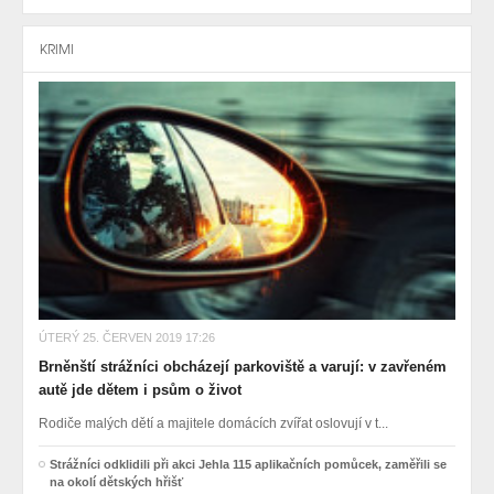
KRIMI
ÚTERÝ 25. ČERVEN 2019 17:26
Brněnští strážníci obcházejí parkoviště a varují: v zavřeném
autě jde dětem i psům o život
Rodiče malých dětí a majitele domácích zvířat oslovují v t...
Strážníci odklidili při akci Jehla 115 aplikačních pomůcek, zaměřili se
na okolí dětských hřišť