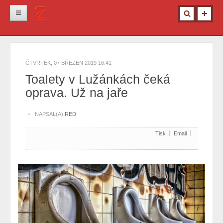
Novinky
Krimi
ČTVRTEK, 07 BŘEZEN 2019 16:41
Kultura
Toalety v Lužánkách čeká
oprava. Už na jaře
Info z města
Pro ženy
NAPSAL(A)
RED.
Ostatní
Tisk
Email