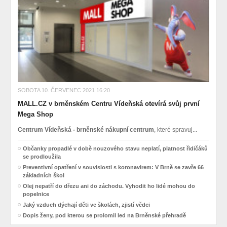
SOBOTA 10. ČERVENEC 2021 16:20
MALL.CZ v brněnském Centru Vídeňská otevírá svůj první
Mega Shop
Centrum Vídeňská - brněnské nákupní centrum
, které spravuj...
Občanky propadlé v době nouzového stavu neplatí, platnost řidičáků
se prodloužila
Preventivní opatření v souvislosti s koronavirem: V Brně se zavře 66
základních škol
Olej nepatří do dřezu ani do záchodu. Vyhodit ho lidé mohou do
popelnice
Jaký vzduch dýchají děti ve školách, zjistí vědci
Dopis ženy, pod kterou se prolomil led na Brněnské přehradě