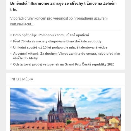
Brněnská filharmonie zahraje ze střechy tržnice na Zelném
trhu
V pořadí druhý koncert pro veřejnost po hromadném uzavření
kulturn&iacut...
Brno opět ožije. Pomohou k tomu různá opatření
Před 75 lety se nacisty okupované Brno dočkalo svobody
Unikátní soutěž už 10 let podporuje mladé talentované vědce
Adventní víkend: Za duchem Vánoc zamiřte do centra, nebo před ním
utečte do Afriky
Odstartoval prodej vstupenek na Grand Prix České republiky 2020
INFO Z MĚSTA