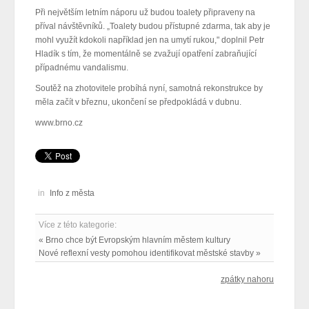
Při největším letním náporu už budou toalety připraveny na
příval návštěvníků. „Toalety budou přístupné zdarma, tak aby je
mohl využít kdokoli například jen na umytí rukou," doplnil Petr
Hladík s tím, že momentálně se zvažují opatření zabraňující
případnému vandalismu.
Soutěž na zhotovitele probíhá nyní, samotná rekonstrukce by
měla začít v březnu, ukončení se předpokládá v dubnu.
www.brno.cz
in
Info z města
Více z této kategorie:
« Brno chce být Evropským hlavním městem kultury
Nové reflexní vesty pomohou identifikovat městské stavby »
zpátky nahoru