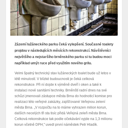
Zázemí lužáneckého parku čeká vylepšení. Současné toalety
projdou v následujících měsících rekonstrukcí. Návštěvníci
největšího a nejstaršího brněnského parku si tu budou moci
například umýt ruce před využitím nového grilu.
Velmi špatný technický stav lužáneckých toalet bude už letos v
létě minulostí. V blízké budoucnosti je čeká celková
rekonstrukce. Při ní dojde k výměně dveří i oken a také k
instalaci nové sanitární techniky. Brněnští radní dnes na své
schůzi jmenovali zástupce města Brna do hodnoticí komise pro
realizaci této veřejné zakázky, zajišťované Veřejnou zelení
města Brna. „V rozpočtu na to máme vyhrazen milion korun,
dalších necelých tři sta tisíc přidá Veřejná zeleň města Brna.
Celková rekonstrukce tak podle očekávání vyjde na 1,3 milionu
korun včetně DPH," uvedl první náměstek Petr Hladík.