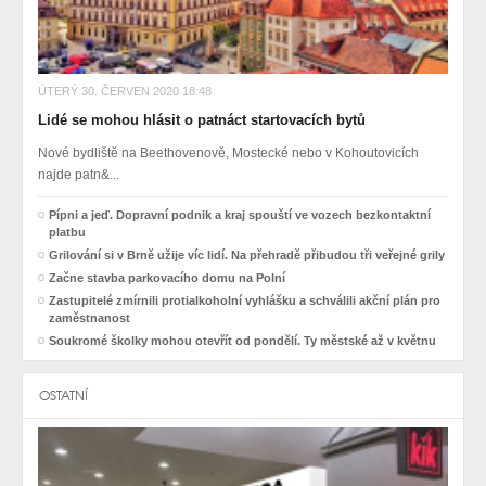
ÚTERÝ 30. ČERVEN 2020 18:48
Lidé se mohou hlásit o patnáct startovacích bytů
Nové bydliště na Beethovenově, Mostecké nebo v Kohoutovicích
najde patn&...
Pípni a jeď. Dopravní podnik a kraj spouští ve vozech bezkontaktní
platbu
Grilování si v Brně užije víc lidí. Na přehradě přibudou tři veřejné grily
Začne stavba parkovacího domu na Polní
Zastupitelé zmírnili protialkoholní vyhlášku a schválili akční plán pro
zaměstnanost
Soukromé školky mohou otevřít od pondělí. Ty městské až v květnu
OSTATNÍ