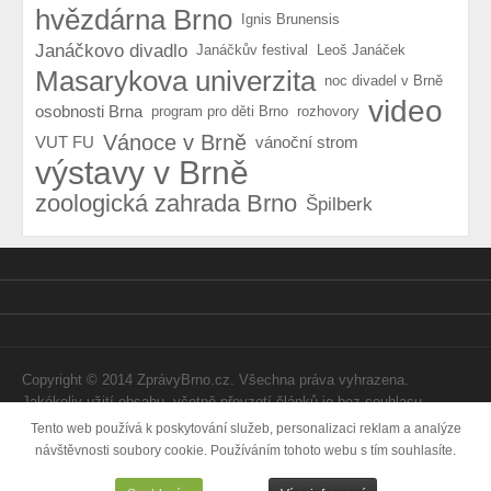
hvězdárna Brno
Ignis Brunensis
Janáčkovo divadlo
Janáčkův festival
Leoš Janáček
Masarykova univerzita
noc divadel v Brně
video
osobnosti Brna
program pro děti Brno
rozhovory
Vánoce v Brně
VUT FU
vánoční strom
výstavy v Brně
zoologická zahrada Brno
Špilberk
Copyright © 2014 ZprávyBrno.cz. Všechna práva vyhrazena.
Jakékoliv užití obsahu, včetně převzetí článků je bez souhlasu
Webtom Enterprises s.r.o. zapovězeno.
Tento web používá k poskytování služeb, personalizaci reklam a analýze
návštěvnosti soubory cookie. Používáním tohoto webu s tím souhlasíte.
Vytvořila
Internetová agentura Webtom.cz