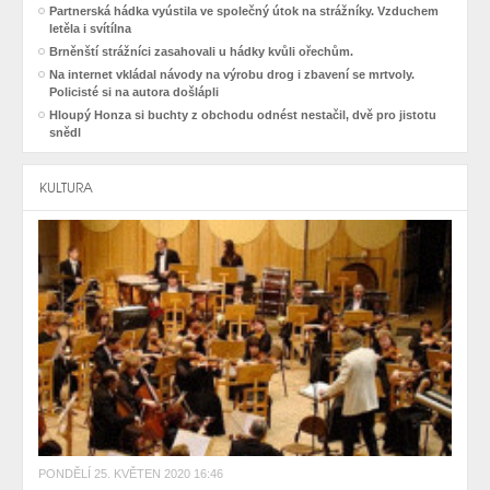
Partnerská hádka vyústila ve společný útok na strážníky. Vzduchem
letěla i svítílna
Brněnští strážníci zasahovali u hádky kvůli ořechům.
Na internet vkládal návody na výrobu drog i zbavení se mrtvoly.
Policisté si na autora došlápli
Hloupý Honza si buchty z obchodu odnést nestačil, dvě pro jistotu
snědl
KULTURA
PONDĚLÍ 25. KVĚTEN 2020 16:46