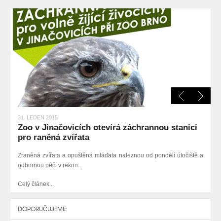
31. LEDEN 2015
Zoo v Jinačovicích otevírá záchrannou stanici
pro raněná zvířata
Zraněná zvířata a opuštěná mláďata naleznou od pondělí útočiště a
odbornou péči v rekon...
Celý článek...
DOPORUČUJEME: