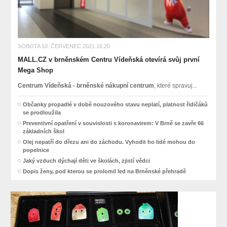
SOBOTA 10. ČERVENEC 2021 16:20
MALL.CZ v brněnském Centru Vídeňská otevírá svůj první
Mega Shop
Centrum Vídeňská - brněnské nákupní centrum
, které spravuj...
Občanky propadlé v době nouzového stavu neplatí, platnost řidičáků
se prodloužila
Preventivní opatření v souvislosti s koronavirem: V Brně se zavře 66
základních škol
Olej nepatří do dřezu ani do záchodu. Vyhodit ho lidé mohou do
popelnice
Jaký vzduch dýchají děti ve školách, zjistí vědci
Dopis ženy, pod kterou se prolomil led na Brněnské přehradě