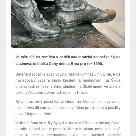
Ve věku 95 let zemřela v neděli akademická sochařka Sylva
Lacinová, držitelka Ceny města Brna pro rok 1996.
Brněnská rodačka absolvovala Reálné gymnázium v Brně. Poté
následovaly večerní kurzy kreslení a modelování na Škole
uměleckých řemesel v Brně, studium na Škole umění ve Zlíně a
také na Akademii výtvarných umění v Praze.
Sylva Lacinová působila většinou na Moravě, kde vytvořila
exteriérová díla pro architekturu a veřejná prostranství a plastiky
do veřejných interiérů.
V ulicích Brna se s díly Sylvy Lacinové můžeme setkat například
na ulici Údolní, kde je pomník Viktora Kaplana, nebo v Husově
ulici u hotelu International, kde se nachází sousoší