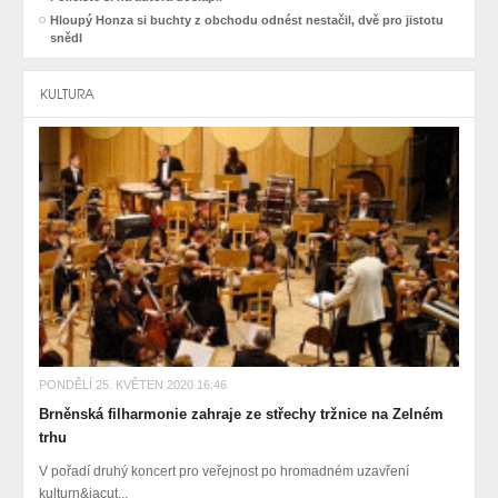
Hloupý Honza si buchty z obchodu odnést nestačil, dvě pro jistotu
snědl
KULTURA
PONDĚLÍ 25. KVĚTEN 2020 16:46
Brněnská filharmonie zahraje ze střechy tržnice na Zelném
trhu
V pořadí druhý koncert pro veřejnost po hromadném uzavření
kulturn&iacut...