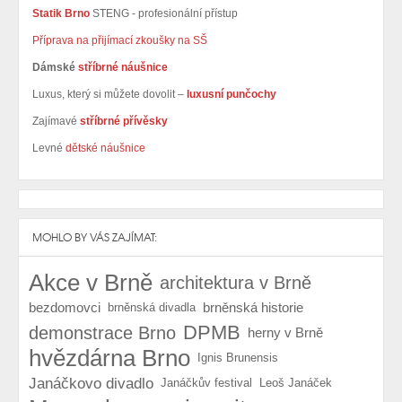
Statik Brno
STENG - profesionální přístup
Příprava na přijímací zkoušky na SŠ
Dámské
stříbrné náušnice
Luxus, který si můžete dovolit –
luxusní punčochy
Zajímavé
stříbrné přívěsky
Levné
dětské náušnice
MOHLO BY VÁS ZAJÍMAT:
Akce v Brně
architektura v Brně
bezdomovci
brněnská historie
brněnská divadla
DPMB
demonstrace Brno
herny v Brně
hvězdárna Brno
Ignis Brunensis
Janáčkovo divadlo
Janáčkův festival
Leoš Janáček