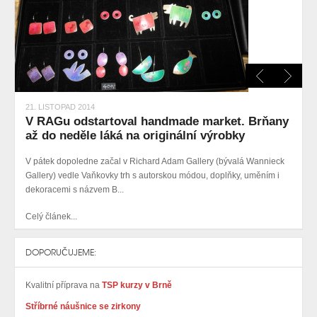
21. LISTOPAD 2014
V RAGu odstartoval handmade market. Brňany
až do neděle láká na originální výrobky
V pátek dopoledne začal v Richard Adam Gallery (bývalá Wannieck
Gallery) vedle Vaňkovky trh s autorskou módou, doplňky, uměním i
dekoracemi s názvem B...
Celý článek...
DOPORUČUJEME:
Kvalitní příprava na
TSP kurzy v Brně
Stříbrné náušnice se zirkony