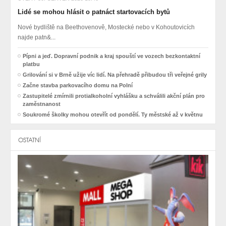
Lidé se mohou hlásit o patnáct startovacích bytů
Nové bydliště na Beethovenově, Mostecké nebo v Kohoutovicích
najde patn&...
Pípni a jeď. Dopravní podnik a kraj spouští ve vozech bezkontaktní
platbu
Grilování si v Brně užije víc lidí. Na přehradě přibudou tři veřejné grily
Začne stavba parkovacího domu na Polní
Zastupitelé zmírnili protialkoholní vyhlášku a schválili akční plán pro
zaměstnanost
Soukromé školky mohou otevřít od pondělí. Ty městské až v květnu
OSTATNÍ