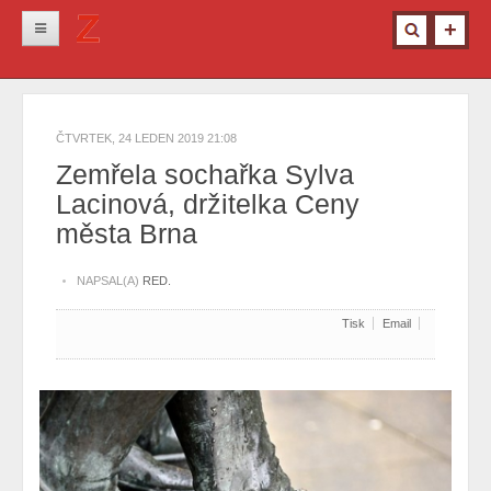
Novinky
Krimi
ČTVRTEK, 24 LEDEN 2019 21:08
Kultura
Zemřela sochařka Sylva
Lacinová, držitelka Ceny
Info z města
města Brna
Pro ženy
Ostatní
NAPSAL(A)
RED.
Tisk
Email