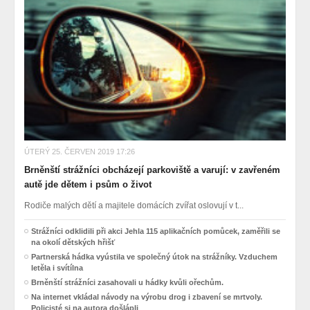
ÚTERÝ 25. ČERVEN 2019 17:26
Brněnští strážníci obcházejí parkoviště a varují: v zavřeném
autě jde dětem i psům o život
Rodiče malých dětí a majitele domácích zvířat oslovují v t...
Strážníci odklidili při akci Jehla 115 aplikačních pomůcek, zaměřili se
na okolí dětských hřišť
Partnerská hádka vyústila ve společný útok na strážníky. Vzduchem
letěla i svítílna
Brněnští strážníci zasahovali u hádky kvůli ořechům.
Na internet vkládal návody na výrobu drog i zbavení se mrtvoly.
Policisté si na autora došlápli