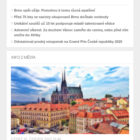
Brno opět ožije. Pomohou k tomu různá opatření
Před 75 lety se nacisty okupované Brno dočkalo svobody
Unikátní soutěž už 10 let podporuje mladé talentované vědce
Adventní víkend: Za duchem Vánoc zamiřte do centra, nebo před ním
utečte do Afriky
Odstartoval prodej vstupenek na Grand Prix České republiky 2020
INFO Z MĚSTA
ÚTERÝ 30. ČERVEN 2020 18:48